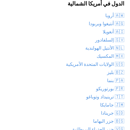
الدول في أمريكا الشمالية
🇦🇼 أروبا
🇦🇬 أنتيغوا وبربودا
🇦🇮 أنغويلا
🇸🇻 إلسلفادور
🇳🇱 الأنتيل الهولندية
🇲🇽 المكسيك
🇺🇸 الولايات المتحدة الأمريكية
🇧🇿 بليز
🇵🇦 بنما
🇵🇷 بورتوريكو
🇹🇹 ترينيداد وتوباغو
🇯🇲 جامايكا
🇬🇩 جرينادا
🇧🇸 جزر البهاما
🇻🇬 جزر العذراء البريطانية