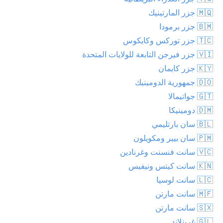
🇲🇶 جزر المارتينيك
🇧🇲 جزر برمودا
🇹🇨 جزر توركس وكايكوس
🇻🇮 جزر فيرجن التابعة للولايات المتحدة
🇰🇾 جزر كايمان
🇩🇴 جمهورية الدومينيك
🇬🇹 جواتيمالا
🇩🇲 دومينيكا
🇧🇱 سان بارتليمي
🇵🇲 سان بيير ومكويلون
🇻🇨 سانت فنسنت وغرنادين
🇰🇳 سانت كيتس ونيفيس
🇱🇨 سانت لوسيا
🇲🇫 سانت مارتن
🇸🇽 سانت مارتن
🇬🇱 غرينلاند