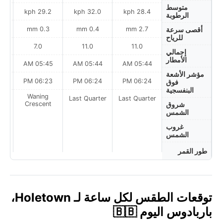
متوسط
h
29.2 kph
32.0 kph
28.4 kph
الرطوبة
0.3 mm
0.4 mm
2.7 mm
أقصى سرعة
للرياح
7.0
11.0
11.0
إجمالي
الأمطار
AM
05:45 AM
05:44 AM
05:44 AM
مؤشر الأشعة
PM
06:23 PM
06:24 PM
06:24 PM
فوق
البنفسجية
Waning
Last Quarter
Last Quarter
t
Crescent
شروق
الشمس
غروب
الشمس
طور القمر
توقعات الطقس لكل ساعة لـ Holetown،
باربادوس اليوم 🇧🇧