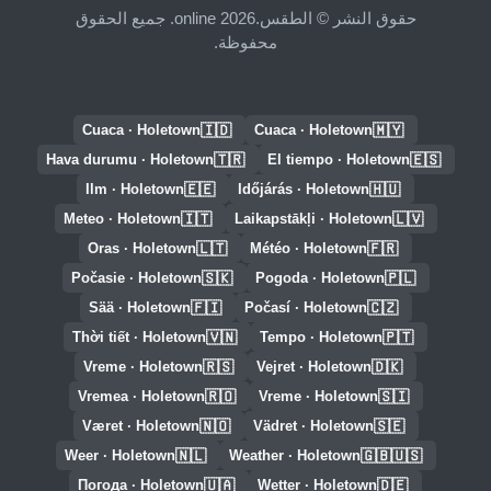
حقوق النشر © الطقس.online 2026. جميع الحقوق
محفوظة.
🇮🇩
🇲🇾
Cuaca · Holetown
Cuaca · Holetown
🇹🇷
🇪🇸
Hava durumu · Holetown
El tiempo · Holetown
🇪🇪
🇭🇺
Ilm · Holetown
Időjárás · Holetown
🇮🇹
🇱🇻
Meteo · Holetown
Laikapstākļi · Holetown
🇱🇹
🇫🇷
Oras · Holetown
Météo · Holetown
🇸🇰
🇵🇱
Počasie · Holetown
Pogoda · Holetown
🇫🇮
🇨🇿
Sää · Holetown
Počasí · Holetown
🇻🇳
🇵🇹
Thời tiết · Holetown
Tempo · Holetown
🇷🇸
🇩🇰
Vreme · Holetown
Vejret · Holetown
🇷🇴
🇸🇮
Vremea · Holetown
Vreme · Holetown
🇳🇴
🇸🇪
Været · Holetown
Vädret · Holetown
🇳🇱
🇬🇧🇺🇸
Weer · Holetown
Weather · Holetown
🇺🇦
🇩🇪
Погода · Holetown
Wetter · Holetown