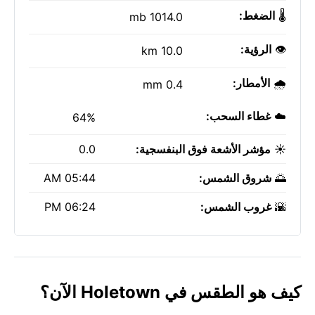
🌡️
الضغط:
1014.0 mb
👁️
الرؤية:
10.0 km
🌧️
الأمطار:
0.4 mm
☁️
غطاء السحب:
64%
☀️
مؤشر الأشعة فوق البنفسجية:
0.0
🌅
شروق الشمس:
05:44 AM
🌇
غروب الشمس:
06:24 PM
كيف هو الطقس في Holetown الآن؟