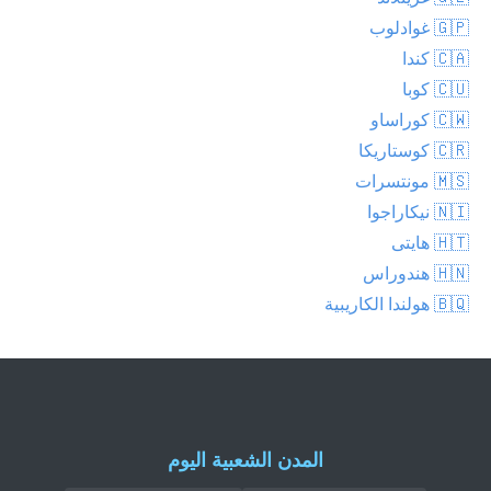
🇬🇵 غوادلوب
🇨🇦 كندا
🇨🇺 كوبا
🇨🇼 كوراساو
🇨🇷 كوستاريكا
🇲🇸 مونتسرات
🇳🇮 نيكاراجوا
🇭🇹 هايتى
🇭🇳 هندوراس
🇧🇶 هولندا الكاريبية
المدن الشعبية اليوم