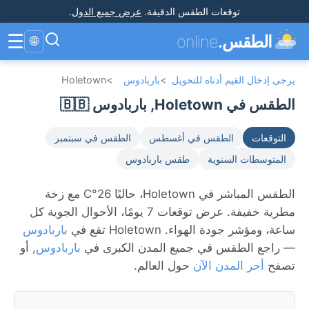
توقعات الطقس الدقيقة
.
عرض جميع الدول
.
☰
الطقس.
online
🌐
يرجى إدخال القيم أدناه للتحويل
>
باربادوس
>
Holetown
الطقس في Holetown, باربادوس 🇧🇧
التوقعات
الطقس في أغسطس
الطقس في سبتمبر
المتوسطات السنوية
طقس باربادوس
الطقس المباشر في Holetown، حاليًا 26°C مع زخة
مطرية خفيفة. عرض توقعات 7 يومًا، الأحوال الجوية كل
ساعة، ومؤشر جودة الهواء. Holetown تقع في
باربادوس
— راجع الطقس في جميع المدن الكبرى في
باربادوس
, أو
تصفح
أحر المدن الآن
حول العالم.