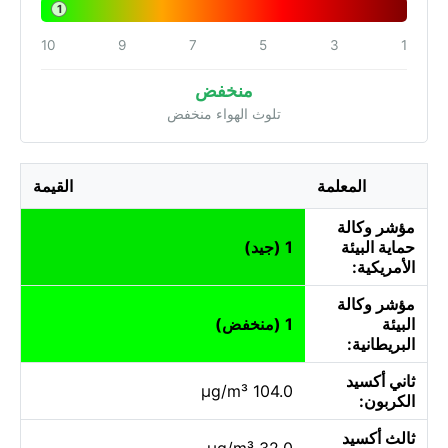
1
10
9
7
5
3
1
منخفض
تلوث الهواء منخفض
المعلمة
القيمة
مؤشر وكالة
حماية البيئة
1 (جيد)
الأمريكية:
مؤشر وكالة
البيئة
1 (منخفض)
البريطانية:
ثاني أكسيد
104.0 µg/m³
الكربون:
ثالث أكسيد
32.0 µg/m³