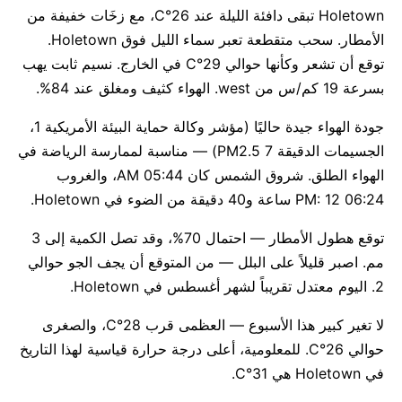
Holetown تبقى دافئة الليلة عند 26°C، مع زخَات خفيفة من
الأمطار. سحب متقطعة تعبر سماء الليل فوق Holetown.
توقع أن تشعر وكأنها حوالي 29°C في الخارج. نسيم ثابت يهب
بسرعة 19 كم/س من west. الهواء كثيف ومغلق عند 84%.
جودة الهواء جيدة حاليًا (مؤشر وكالة حماية البيئة الأمريكية 1،
الجسيمات الدقيقة PM2.5 7) — مناسبة لممارسة الرياضة في
الهواء الطلق. شروق الشمس كان 05:44 AM، والغروب
06:24 PM: 12 ساعة و40 دقيقة من الضوء في Holetown.
توقع هطول الأمطار — احتمال 70%، وقد تصل الكمية إلى 3
مم. اصبر قليلاً على البلل — من المتوقع أن يجف الجو حوالي
2. اليوم معتدل تقريباً لشهر أغسطس في Holetown.
لا تغير كبير هذا الأسبوع — العظمى قرب 28°C، والصغرى
حوالي 26°C. للمعلومية، أعلى درجة حرارة قياسية لهذا التاريخ
في Holetown هي 31°C.