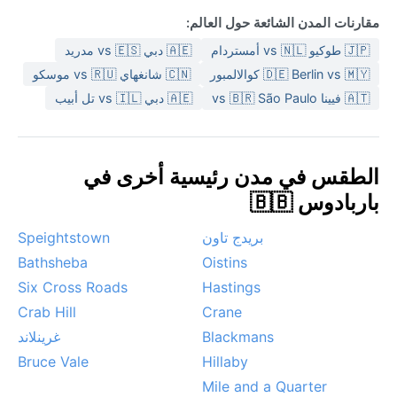
مقارنات المدن الشائعة حول العالم:
🇯🇵 طوكيو vs 🇳🇱 أمستردام
🇦🇪 دبي vs 🇪🇸 مدريد
🇩🇪 Berlin vs 🇲🇾 كوالالمبور
🇨🇳 شانغهاي vs 🇷🇺 موسكو
🇦🇹 فيينا vs 🇧🇷 São Paulo
🇦🇪 دبي vs 🇮🇱 تل أبيب
الطقس في مدن رئيسية أخرى في
باربادوس 🇧🇧
بريدج تاون
Speightstown
Bathsheba
Oistins
Six Cross Roads
Hastings
Crab Hill
Crane
Blackmans
غرينلاند
Bruce Vale
Hillaby
Mile and a Quarter