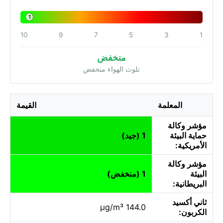
1
10
9
7
5
3
1
منخفض
تلوث الهواء منخفض
المعلمة
القيمة
مؤشر وكالة
حماية البيئة
1 (جيد)
الأمريكية:
مؤشر وكالة
البيئة
1 (منخفض)
البريطانية:
ثاني أكسيد
144.0 µg/m³
الكربون: