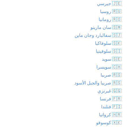
🇯🇪 جيرسي
🇷🇺 روسيا
🇷🇴 رومانيا
🇸🇲 سان مارينو
🇸🇯 سفالبارد وجان ماين
🇸🇰 سلوفاكيا
🇸🇮 سلوفينيا
🇸🇪 سويد
🇨🇭 سويسرا
🇷🇸 صربيا
🇷🇸 صربيا والجبل الأسود
🇬🇬 غيرنزي
🇫🇷 فرنسا
🇫🇮 فنلندا
🇭🇷 كرواتيا
🇽🇰 كوسوفو