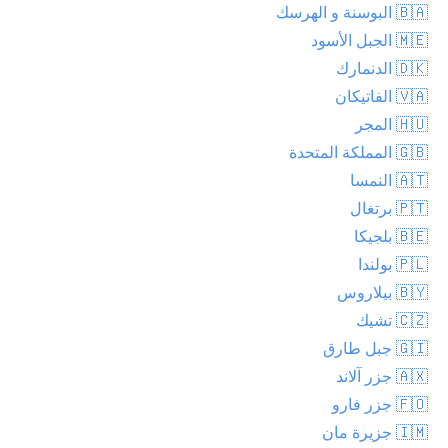
🇧🇦 البوسنة و الهرسك
🇲🇪 الجبل الأسود
🇩🇰 الدنمارك
🇻🇦 الفاتيكان
🇭🇺 المجر
🇬🇧 المملكة المتحدة
🇦🇹 النمسا
🇵🇹 برتغال
🇧🇪 بلجيكا
🇵🇱 بولندا
🇧🇾 بيلاروس
🇨🇿 تشيك
🇬🇮 جبل طارق
🇦🇽 جزر آلاند
🇫🇴 جزر فارو
🇮🇲 جزيرة مان