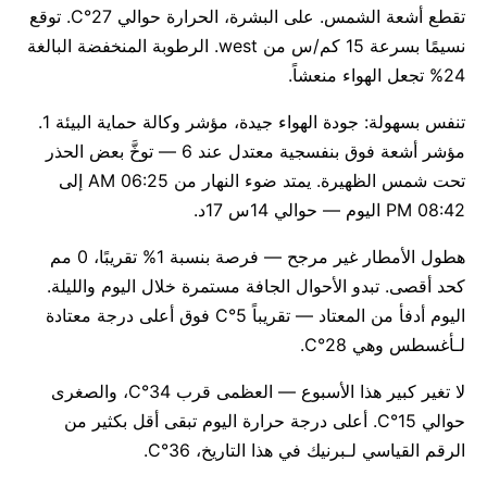
تقطع أشعة الشمس. على البشرة، الحرارة حوالي 27°C. توقع
نسيمًا بسرعة 15 كم/س من west. الرطوبة المنخفضة البالغة
24% تجعل الهواء منعشاً.
تنفس بسهولة: جودة الهواء جيدة، مؤشر وكالة حماية البيئة 1.
مؤشر أشعة فوق بنفسجية معتدل عند 6 — توخَّ بعض الحذر
تحت شمس الظهيرة. يمتد ضوء النهار من 06:25 AM إلى
08:42 PM اليوم — حوالي 14س 17د.
هطول الأمطار غير مرجح — فرصة بنسبة 1% تقريبًا، 0 مم
كحد أقصى. تبدو الأحوال الجافة مستمرة خلال اليوم والليلة.
اليوم أدفأ من المعتاد — تقريباً 5°C فوق أعلى درجة معتادة
لـأغسطس وهي 28°C.
لا تغير كبير هذا الأسبوع — العظمى قرب 34°C، والصغرى
حوالي 15°C. أعلى درجة حرارة اليوم تبقى أقل بكثير من
الرقم القياسي لـبرنيك في هذا التاريخ، 36°C.