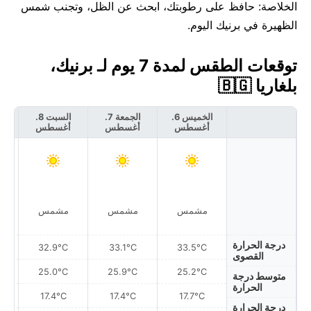
الخلاصة: حافظ على رطوبتك، ابحث عن الظل، وتجنب شمس
الظهيرة في برنيك اليوم.
توقعات الطقس لمدة 7 يوم لـ برنيك،
بلغاريا 🇧🇬
الخميس 6.
الجمعة 7.
السبت 8.
أغسطس
أغسطس
أغسطس
أ
مشمس
مشمس
مشمس
درجة الحرارة
32.9°C
33.1°C
33.5°C
القصوى
25.0°C
25.9°C
25.2°C
متوسط درجة
الحرارة
17.4°C
17.4°C
17.7°C
درجة الحرارة