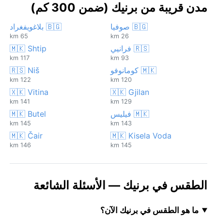
مدن قريبة من برنيك (ضمن 300 كم)
🇧🇬 صوفيا
🇧🇬 بلاغويفغراد
65 km
26 km
🇷🇸 فرانيي
🇲🇰 Shtip
117 km
93 km
🇲🇰 كومانوفو
🇷🇸 Niš
122 km
120 km
🇽🇰 Vitina
🇽🇰 Gjilan
141 km
129 km
🇲🇰 فيليس
🇲🇰 Butel
145 km
143 km
🇲🇰 Čair
🇲🇰 Kisela Voda
146 km
145 km
الطقس في برنيك — الأسئلة الشائعة
ما هو الطقس في برنيك الآن؟