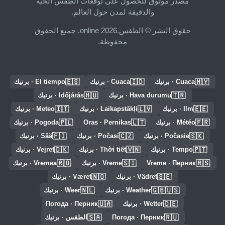
مصدر موثوق للحصول على توقعات الطقس الحية
والدقيقة لمدن حول العالم.
حقوق النشر © الطقس.online 2026. جميع الحقوق
محفوظة.
🇪🇸
🇮🇩
🇲🇾
Cuaca · برنيك
Cuaca · برنيك
El tiempo · برنيك
🇭🇺
🇹🇷
Hava durumu · برنيك
Időjárás · برنيك
🇮🇹
🇱🇻
🇪🇪
Ilm · برنيك
Laikapstākļi · برنيك
Meteo · برنيك
🇵🇱
🇱🇹
🇫🇷
Météo · برنيك
Oras · Pernikas
Pogoda · برنيك
🇫🇮
🇨🇿
🇸🇰
Počasie · برنيك
Počasí · برنيك
Sää · برنيك
🇩🇰
🇻🇳
🇵🇹
Tempo · برنيك
Thời tiết · برنيك
Vejret · برنيك
🇷🇴
🇸🇮
🇷🇸
Vreme · Перник
Vreme · برنيك
Vremea · برنيك
🇳🇴
🇸🇪
Vädret · برنيك
Været · برنيك
🇳🇱
🇬🇧🇺🇸
Weather · برنيك
Weer · برنيك
🇺🇦
🇩🇪
Wetter · برنيك
Погода · Перник
🇸🇦
🇷🇺
Погода · Перник
الطقس · برنيك