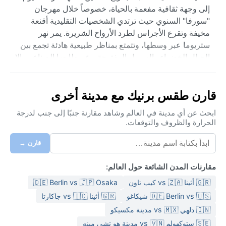
إلى وجهة ثقافية مفعمة بالحياة، خصوصاً خلال مهرجان
"سورفا" السنوي حيث ترتدي الشخصيات التقليدية أقنعة
مخيفة وتقرع الأجراس لطرد الأرواح الشريرة. يمر نهر
ستريوما عبر وسطها، وتتمتع بمناظر طبيعية هادئة تجمع بين
الجبال الخضراء والسهول المفتوحة. رغم طابعها الصناعي، إلا
أن الهندسة المعمارية تحتفظ بكنائس قديمة وشوارع مرصوفة
بالحصى تروي قصصاً من العصور الوسطى.
قارن طقس برنيك مع مدينة أخرى
مناخ المدينة مصنف ضمن النوع القاري الرطب مع صيف
دافئ (Dfb). الصيف معتدل وممتع، تتراوح الحرارة بين ٢٠ و٣٠
ابحث عن أي مدينة في العالم وشاهد مقارنة جنبًا إلى جنب لدرجة
الحرارة والظروف والتوقعات.
درجة مئوية، مع ساعات شمس طويلة. أما الشتاء فبارد جداً،
حيث تنخفض الحرارة إلى ما دون الصفر بشكل متكرر، ويغطي
قارن →
الثلج المدينة من ديسمبر حتى مارس. هطول الأمطار معتدل
طوال العام، لكن الرطوبة تبقى منخفضة نسبياً مقارنة
مقارنات المدن الشائعة حول العالم:
بالمناطق الساحلية. عند الزيارة في الشتاء، لا بد من معطف
🇬🇷 أثينا vs 🇿🇦 كيب تاون
🇩🇪 Berlin vs 🇯🇵 Osaka
ثقيل وقبعة وقفازات، بينما في الصيف تكفي ملابس خفيفة مع
سترة للمساء. الأمطار الصيفية تأتي على شكل زخات قصيرة.
🇩🇪 Berlin vs 🇺🇸 شيكاغو
🇬🇷 أثينا vs 🇮🇩 جاكارتا
🇮🇳 دلهي vs 🇲🇽 مدينة مكسيكو
أفضل وقت لزيارة برنيك مناخياً هو مايو ويونيو أو سبتمبر
🇸🇪 ستوكهولم vs 🇻🇳 مدينة هو تشي مينه
وأكتوبر، حيث تكون الحرارة لطيفة والسماء صافية. في