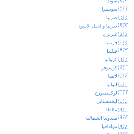
🇸🇪 سويد
🇨🇭 سويسرا
🇷🇸 صربيا
🇷🇸 صربيا والجبل الأسود
🇬🇬 غيرنزي
🇫🇷 فرنسا
🇫🇮 فنلندا
🇭🇷 كرواتيا
🇽🇰 كوسوفو
🇱🇻 لاتفيا
🇱🇹 لتوانيا
🇱🇺 لوكسمبورج
🇱🇮 ليختنشتاين
🇲🇹 مالطا
🇲🇰 مقدونيا الشمالية
🇲🇩 مولدافيا