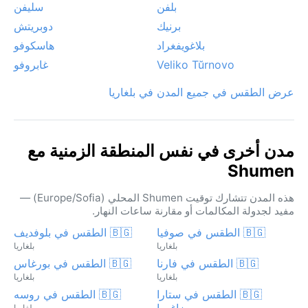
بلفن
سليفن
برنيك
دوبريتش
بلاغويفغراد
هاسكوفو
Veliko Tŭrnovo
غابروفو
عرض الطقس في جميع المدن في بلغاريا
مدن أخرى في نفس المنطقة الزمنية مع
Shumen
هذه المدن تتشارك توقيت Shumen المحلي (Europe/Sofia) —
مفيد لجدولة المكالمات أو مقارنة ساعات النهار.
🇧🇬 الطقس في صوفيا
🇧🇬 الطقس في بلوفديف
بلغاريا
بلغاريا
🇧🇬 الطقس في فارنا
🇧🇬 الطقس في بورغاس
بلغاريا
بلغاريا
🇧🇬 الطقس في ستارا
🇧🇬 الطقس في روسه
زاغورا
بلغاريا