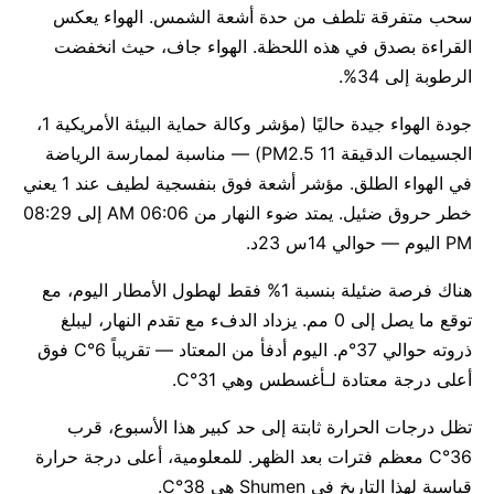
سحب متفرقة تلطف من حدة أشعة الشمس. الهواء يعكس
القراءة بصدق في هذه اللحظة. الهواء جاف، حيث انخفضت
الرطوبة إلى 34%.
جودة الهواء جيدة حاليًا (مؤشر وكالة حماية البيئة الأمريكية 1،
الجسيمات الدقيقة PM2.5 11) — مناسبة لممارسة الرياضة
في الهواء الطلق. مؤشر أشعة فوق بنفسجية لطيف عند 1 يعني
خطر حروق ضئيل. يمتد ضوء النهار من 06:06 AM إلى 08:29
PM اليوم — حوالي 14س 23د.
هناك فرصة ضئيلة بنسبة 1% فقط لهطول الأمطار اليوم، مع
توقع ما يصل إلى 0 مم. يزداد الدفء مع تقدم النهار، ليبلغ
ذروته حوالي 37°م. اليوم أدفأ من المعتاد — تقريباً 6°C فوق
أعلى درجة معتادة لـأغسطس وهي 31°C.
تظل درجات الحرارة ثابتة إلى حد كبير هذا الأسبوع، قرب
36°C معظم فترات بعد الظهر. للمعلومية، أعلى درجة حرارة
قياسية لهذا التاريخ في Shumen هي 38°C.