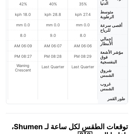
الدنيا
42%
40%
35%
متوسط
ph
18.0 kph
28.8 kph
27.4 kph
الرطوبة
0.0 mm
0.0 mm
0.0 mm
أقصى سرعة
للرياح
8.0
9.0
8.0
إجمالي
الأمطار
AM
06:09 AM
06:07 AM
06:06 AM
مؤشر الأشعة
PM
08:27 PM
08:28 PM
08:29 PM
فوق
البنفسجية
Waning
Last Quarter
Last Quarter
t
Crescent
شروق
الشمس
غروب
الشمس
طور القمر
توقعات الطقس لكل ساعة لـ Shumen،