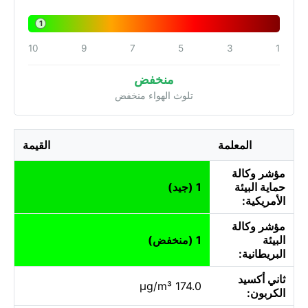
1
10
9
7
5
3
1
منخفض
تلوث الهواء منخفض
المعلمة
القيمة
مؤشر وكالة
حماية البيئة
1 (جيد)
الأمريكية:
مؤشر وكالة
البيئة
1 (منخفض)
البريطانية:
ثاني أكسيد
174.0 µg/m³
الكربون: