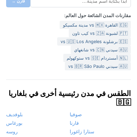
قارن →
مقارنات المدن الشائعة حول العالم:
🇪🇬 القاهرة vs 🇲🇽 مدينة مكسيكو
🇵🇹 لشبونة vs 🇿🇦 كيب تاون
🇪🇸 برشلونة vs 🇺🇸 Los Angeles
🇦🇺 سيدني vs 🇨🇳 شانغهاي
🇳🇱 أمستردام vs 🇸🇪 ستوكهولم
🇦🇺 سيدني vs 🇧🇷 São Paulo
الطقس في مدن رئيسية أخرى في بلغاريا
🇧🇬
صوفيا
بلوفديف
فارنا
بورغاس
ستارا زاغورا
روسه