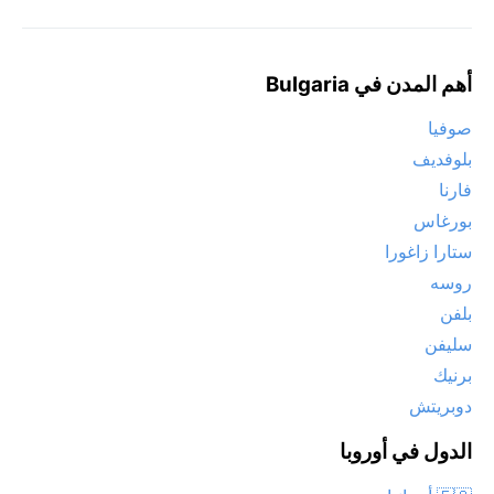
أهم المدن في Bulgaria
صوفيا
بلوفديف
فارنا
بورغاس
ستارا زاغورا
روسه
بلفن
سليفن
برنيك
دوبريتش
الدول في أوروبا