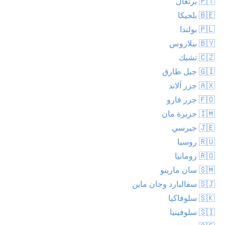
🇵🇹 برتغال
🇧🇪 بلجيكا
🇵🇱 بولندا
🇧🇾 بيلاروس
🇨🇿 تشيك
🇬🇮 جبل طارق
🇦🇽 جزر آلاند
🇫🇴 جزر فارو
🇮🇲 جزيرة مان
🇯🇪 جيرسي
🇷🇺 روسيا
🇷🇴 رومانيا
🇸🇲 سان مارينو
🇸🇯 سفالبارد وجان ماين
🇸🇰 سلوفاكيا
🇸🇮 سلوفينيا