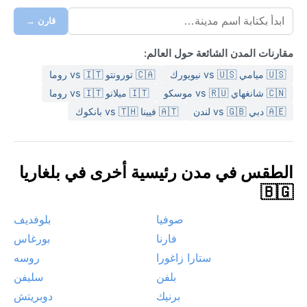
قارن →
مقارنات المدن الشائعة حول العالم:
🇺🇸 ميامي vs 🇺🇸 نيويورك
🇨🇦 تورونتو vs 🇮🇹 روما
🇨🇳 شانغهاي vs 🇷🇺 موسكو
🇮🇹 ميلانو vs 🇮🇹 روما
🇦🇪 دبي vs 🇬🇧 لندن
🇦🇹 فيينا vs 🇹🇭 بانكوك
الطقس في مدن رئيسية أخرى في بلغاريا
🇧🇬
صوفيا
بلوفديف
فارنا
بورغاس
ستارا زاغورا
روسه
بلفن
سليفن
برنيك
دوبريتش