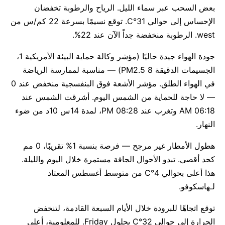
بعض السحب عبر سماء الليل. الرياح والرطوبة تخفضان
الإحساس إلى حوالي 31°C. توقع نسيمًا بسرعة 22 كم/س من
west. الرطوبة منخفضة جداً الآن عند 22%.
جودة الهواء جيدة حاليًا (مؤشر وكالة حماية البيئة الأمريكية 1،
الجسيمات الدقيقة PM2.5 8) — مناسبة لممارسة الرياضة
في الهواء الطلق. مؤشر الأشعة فوق البنفسجية منخفض عند 0
— لا حاجة للحماية من الشمس اليوم. أشرقت الشمس عند
06:18 AM وتغرب عند 08:28 PM، لمدة 14س 10د من ضوء
النهار.
هطول الأمطار غير مرجح — فرصة بنسبة 1% تقريبًا، 0 مم
كحد أقصى. تبدو الأحوال الجافة مستمرة خلال اليوم والليلة.
هذا أعلى بحوالي 4°C من متوسط أغسطس المعتاد
لـهاسكوفو.
توقع اتجاهًا للبرودة خلال الأيام السبعة القادمة، لتنخفض
الحرارة إلى حوالي 32°C بحلول Friday. للمعلومية، أعلى