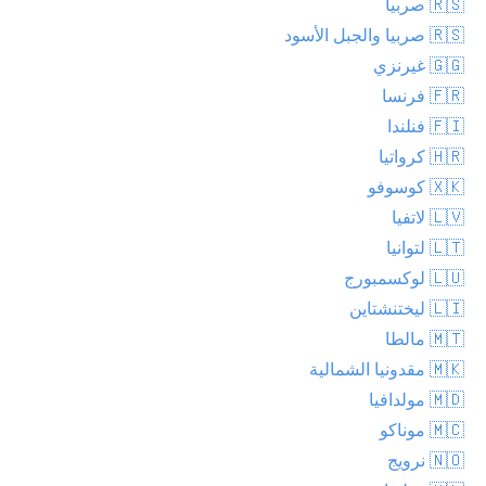
🇷🇸 صربيا
🇷🇸 صربيا والجبل الأسود
🇬🇬 غيرنزي
🇫🇷 فرنسا
🇫🇮 فنلندا
🇭🇷 كرواتيا
🇽🇰 كوسوفو
🇱🇻 لاتفيا
🇱🇹 لتوانيا
🇱🇺 لوكسمبورج
🇱🇮 ليختنشتاين
🇲🇹 مالطا
🇲🇰 مقدونيا الشمالية
🇲🇩 مولدافيا
🇲🇨 موناكو
🇳🇴 نرويج