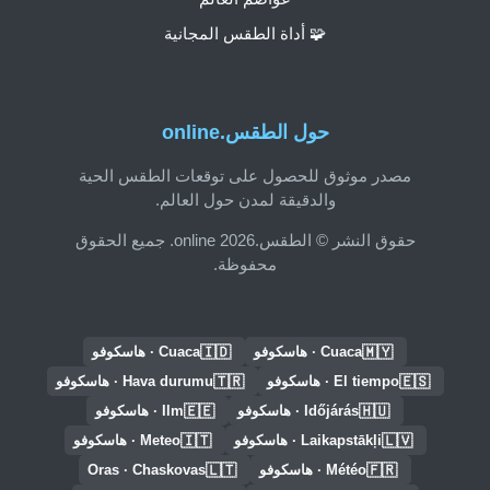
🧩 أداة الطقس المجانية
حول الطقس.online
مصدر موثوق للحصول على توقعات الطقس الحية
والدقيقة لمدن حول العالم.
حقوق النشر © الطقس.online 2026. جميع الحقوق
محفوظة.
🇮🇩
🇲🇾
Cuaca · هاسكوفو
Cuaca · هاسكوفو
🇹🇷
🇪🇸
El tiempo · هاسكوفو
Hava durumu · هاسكوفو
🇪🇪
🇭🇺
Időjárás · هاسكوفو
Ilm · هاسكوفو
🇮🇹
🇱🇻
Laikapstākļi · هاسكوفو
Meteo · هاسكوفو
🇱🇹
🇫🇷
Météo · هاسكوفو
Oras · Chaskovas