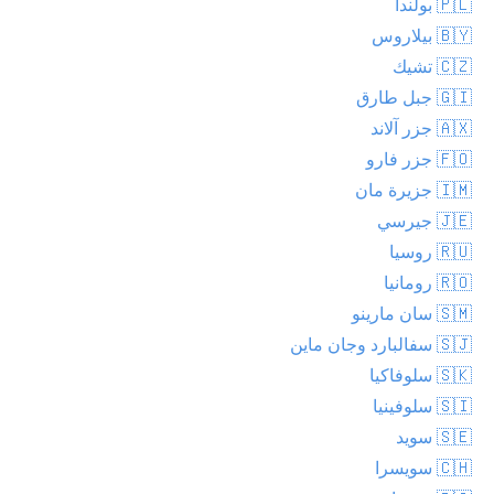
🇵🇱 بولندا
🇧🇾 بيلاروس
🇨🇿 تشيك
🇬🇮 جبل طارق
🇦🇽 جزر آلاند
🇫🇴 جزر فارو
🇮🇲 جزيرة مان
🇯🇪 جيرسي
🇷🇺 روسيا
🇷🇴 رومانيا
🇸🇲 سان مارينو
🇸🇯 سفالبارد وجان ماين
🇸🇰 سلوفاكيا
🇸🇮 سلوفينيا
🇸🇪 سويد
🇨🇭 سويسرا