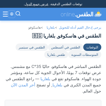
توقعات الطقس الدقيقة
.
عرض جميع الدول
.
☰
الطقس.
online
🌐
يرجى إدخال القيم أدناه للتحويل
>
بلغاريا
>
هاسكوفو
الطقس في هاسكوفو, بلغاريا 🇧🇬
التوقعات
الطقس في أغسطس
الطقس في سبتمبر
المتوسطات السنوية
طقس بلغاريا
الطقس المباشر في هاسكوفو، حاليًا 35°C مع مشمس.
عرض توقعات 7 يومًا، الأحوال الجوية كل ساعة، ومؤشر
جودة الهواء. هاسكوفو تقع في
بلغاريا
— راجع الطقس في
جميع المدن الكبرى في
بلغاريا
, أو تصفح
أحر المدن الآن
حول العالم.