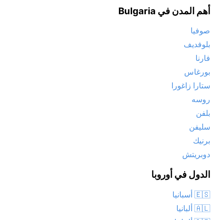
أهم المدن في Bulgaria
صوفيا
بلوفديف
فارنا
بورغاس
ستارا زاغورا
روسه
بلفن
سليفن
برنيك
دوبريتش
الدول في أوروبا
🇪🇸 أسبانيا
🇦🇱 ألبانيا