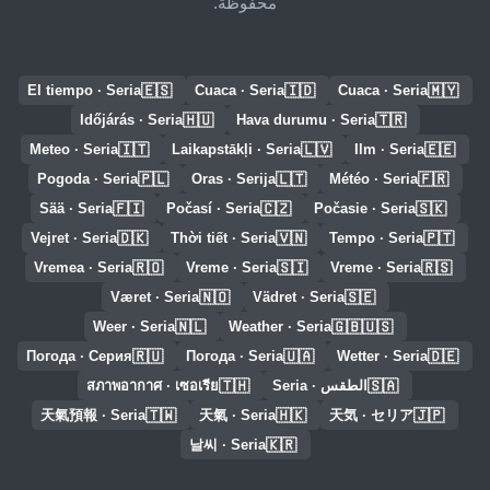
محفوظة.
🇪🇸
🇮🇩
🇲🇾
El tiempo · Seria
Cuaca · Seria
Cuaca · Seria
🇭🇺
🇹🇷
Időjárás · Seria
Hava durumu · Seria
🇮🇹
🇱🇻
🇪🇪
Meteo · Seria
Laikapstākļi · Seria
Ilm · Seria
🇵🇱
🇱🇹
🇫🇷
Pogoda · Seria
Oras · Serija
Météo · Seria
🇫🇮
🇨🇿
🇸🇰
Sää · Seria
Počasí · Seria
Počasie · Seria
🇩🇰
🇻🇳
🇵🇹
Vejret · Seria
Thời tiết · Seria
Tempo · Seria
🇷🇴
🇸🇮
🇷🇸
Vremea · Seria
Vreme · Seria
Vreme · Seria
🇳🇴
🇸🇪
Været · Seria
Vädret · Seria
🇳🇱
🇬🇧🇺🇸
Weer · Seria
Weather · Seria
🇷🇺
🇺🇦
🇩🇪
Погода · Серия
Погода · Seria
Wetter · Seria
🇹🇭
🇸🇦
الطقس · Seria
สภาพอากาศ · เซอเรีย
🇹🇼
🇭🇰
🇯🇵
天氣預報 · Seria
天氣 · Seria
天気 · セリア
🇰🇷
날씨 · Seria