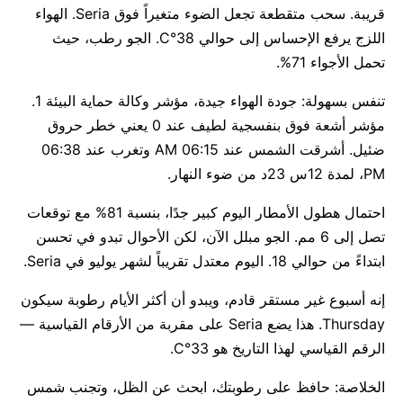
قريبة. سحب متقطعة تجعل الضوء متغيراً فوق Seria. الهواء
اللزج يرفع الإحساس إلى حوالي 38°C. الجو رطب، حيث
تحمل الأجواء 71%.
تنفس بسهولة: جودة الهواء جيدة، مؤشر وكالة حماية البيئة 1.
مؤشر أشعة فوق بنفسجية لطيف عند 0 يعني خطر حروق
ضئيل. أشرقت الشمس عند 06:15 AM وتغرب عند 06:38
PM، لمدة 12س 23د من ضوء النهار.
احتمال هطول الأمطار اليوم كبير جدًا، بنسبة 81% مع توقعات
تصل إلى 6 مم. الجو مبلل الآن، لكن الأحوال تبدو في تحسن
ابتداءً من حوالي 18. اليوم معتدل تقريباً لشهر يوليو في Seria.
إنه أسبوع غير مستقر قادم، ويبدو أن أكثر الأيام رطوبة سيكون
Thursday. هذا يضع Seria على مقربة من الأرقام القياسية —
الرقم القياسي لهذا التاريخ هو 33°C.
الخلاصة: حافظ على رطوبتك، ابحث عن الظل، وتجنب شمس