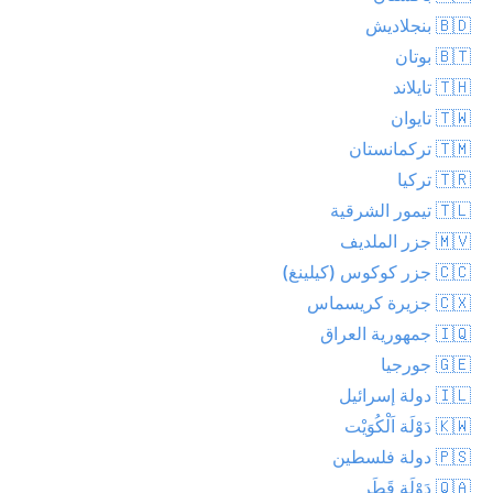
🇧🇩 بنجلاديش
🇧🇹 بوتان
🇹🇭 تايلاند
🇹🇼 تايوان
🇹🇲 تركمانستان
🇹🇷 تركيا
🇹🇱 تيمور الشرقية
🇲🇻 جزر الملديف
🇨🇨 جزر كوكوس (كيلينغ)
🇨🇽 جزيرة كريسماس
🇮🇶 جمهورية العراق
🇬🇪 جورجيا
🇮🇱 دولة إسرائيل
🇰🇼 دَوْلَة اَلْكُوَيْت
🇵🇸 دولة فلسطين
🇶🇦 دَوْلَة قَطَر