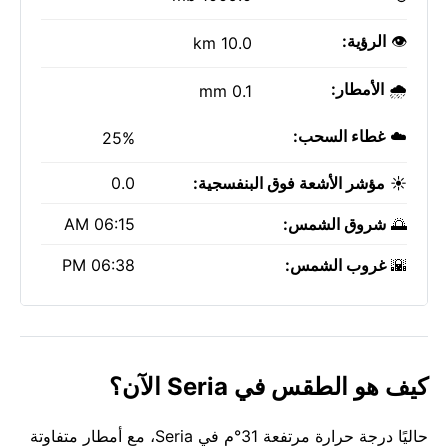
👁️
الرؤية:
10.0 km
🌧️
الأمطار:
0.1 mm
☁️
غطاء السحب:
25%
☀️
مؤشر الأشعة فوق البنفسجية:
0.0
🌅
شروق الشمس:
06:15 AM
🌇
غروب الشمس:
06:38 PM
كيف هو الطقس في Seria الآن؟
حاليًا درجة حرارة مرتفعة 31°م في Seria، مع أمطار متفاوتة