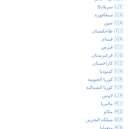
🇱🇰 سريلانكا
🇸🇬 سنغافورة
🇨🇳 صين
🇹🇯 طاجكستان
🇻🇳 فيتنام
🇨🇾 قبرص
🇰🇬 قرغيزستان
🇰🇿 كازاخستان
🇰🇭 كمبوديا
🇰🇷 كوريا الجنوبية
🇰🇵 كوريا الشمالية
🇱🇦 لاوس
🇲🇾 ماليزيا
🇲🇴 مكاو
🇧🇭 مملكة البحرين
🇲🇳 منغوليا