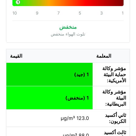
1
10
9
7
5
3
1
منخفض
تلوث الهواء منخفض
المعلمة
القيمة
مؤشر وكالة
حماية البيئة
1 (جيد)
الأمريكية:
مؤشر وكالة
البيئة
1 (منخفض)
البريطانية:
ثاني أكسيد
123.0 µg/m³
الكربون:
ثالث أكسيد
88.0 µg/m³