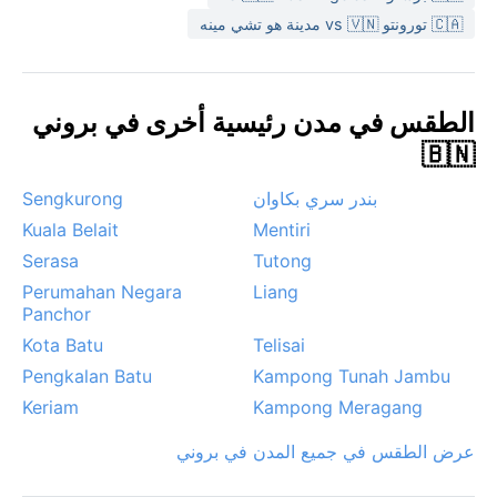
التي تضرب بعد الظهر، وقد تؤدي إلى فيضانات محلية سريعة
🇨🇦 تورونتو vs 🇻🇳 مدينة هو تشي مينه
في المناطق المنخفضة. لكن بشكل عام، لا تشهد البلدة
أعاصير استوائية كبيرة، لكن الضباب الكثيف قد يظهر في
الصباح الباكر أحياناً. من المهم متابعة توقعات الطقس اليومية
الطقس في مدن رئيسية أخرى في بروني
لأن الأمطار قد تغير الخطط بشكل مفاجئ.
🇧🇳
بندر سري بكاوان
Sengkurong
Kuala Belait
Mentiri
Serasa
Tutong
Perumahan Negara
Liang
Panchor
Kota Batu
Telisai
Pengkalan Batu
Kampong Tunah Jambu
Keriam
Kampong Meragang
عرض الطقس في جميع المدن في بروني