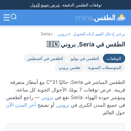
توقعات الطقس الدقيقة
.
عرض جميع الدول
.
☰
الطقس.
online
يرجى إدخال القيم أدناه للتحويل
>
بروني
>
Seria
الطقس في Seria, بروني 🇧🇳
التوقعات
الطقس في يوليو
الطقس في أغسطس
المتوسطات السنوية
طقس بروني
الطقس المباشر في Seria، حاليًا 31°C مع أمطار متفرقة
قريبة. عرض توقعات 7 يومًا، الأحوال الجوية كل ساعة،
ومؤشر جودة الهواء. Seria تقع في
بروني
— راجع الطقس
في جميع المدن الكبرى في
بروني
, أو تصفح
أحر المدن الآن
حول العالم.