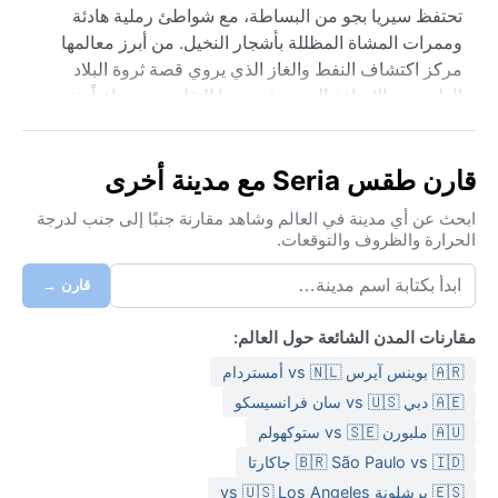
تحتفظ سيريا بجو من البساطة، مع شواطئ رملية هادئة
وممرات المشاة المظللة بأشجار النخيل. من أبرز معالمها
مركز اكتشاف النفط والغاز الذي يروي قصة ثروة البلاد
الطبيعية، بالإضافة إلى سوق سيريا التقليدي. جغرافياً، تقع
البلدة على أرض منبسطة قريبة من البحر، وتحيط بها غابات
استوائية كثيفة.
قارن طقس Seria مع مدينة أخرى
مناخ سيريا مصنف ضمن مناخ الغابات الاستوائية المطيرة
(أف)، مما يعني حرارة ورطوبة عالية طوال العام دون موسم
ابحث عن أي مدينة في العالم وشاهد مقارنة جنبًا إلى جنب لدرجة
الحرارة والظروف والتوقعات.
جاف حقيقي. تتراوح درجات الحرارة اليومية بين ٢٣ و ٣٢
درجة مئوية، مع رطوبة تتجاوز ٨٠٪ في أغلب الأيام. الأمطار
قارن →
غزيرة وتحدث على مدار السنة، لكن ذروتها تكون بين شهري
نوفمبر ويناير بسبب الرياح الموسمية الشمالية الشرقية. عند
مقارنات المدن الشائعة حول العالم:
السفر إلى سيريا، يُنصح بارتداء ملابس قطنية خفيفة ومريحة،
🇦🇷 بوينس آيرس vs 🇳🇱 أمستردام
وأحذية مقاومة للماء، ومظلة أو معطف مطر خفيف. الليالي
دافئة أيضاً، لذا لا حاجة لملابس ثقيلة.
🇦🇪 دبي vs 🇺🇸 سان فرانسيسكو
🇦🇺 ملبورن vs 🇸🇪 ستوكهولم
أفضل وقت لزيارة سيريا من حيث الطقس هو بين فبراير
🇧🇷 São Paulo vs 🇮🇩 جاكارتا
وأبريل، حين تكون الأمطار أقل حدة نسبياً، رغم أن الجو يظل
رطباً. من الظواهر الجوية البارزة العواصف الرعدية المفاجئة
🇪🇸 برشلونة vs 🇺🇸 Los Angeles