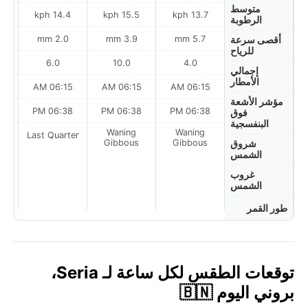
متوسط
h
14.4 kph
15.5 kph
13.7 kph
الرطوبة
2.0 mm
3.9 mm
5.7 mm
أقصى سرعة
للرياح
6.0
10.0
4.0
إجمالي
الأمطار
AM
06:15 AM
06:15 AM
06:15 AM
مؤشر الأشعة
PM
06:38 PM
06:38 PM
06:38 PM
فوق
البنفسجية
Waning
Waning
ter
Last Quarter
Gibbous
Gibbous
شروق
الشمس
غروب
الشمس
طور القمر
توقعات الطقس لكل ساعة لـ Seria،
بروني اليوم 🇧🇳