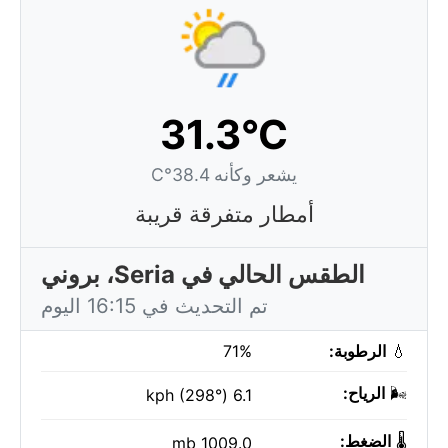
31.3°C
يشعر وكأنه 38.4°C
أمطار متفرقة قريبة
الطقس الحالي في Seria، بروني
تم التحديث في 16:15 اليوم
💧
الرطوبة:
71%
🌬️
الرياح:
6.1 kph (298°)
🌡️
الضغط:
1009.0 mb