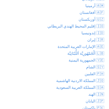
🇦🇲 أرمينيا
🇦🇫 أفغانستان
🇺🇿 أوزبكستان
🇮🇴 إقليم المحيط الهندي البريطاني
🇮🇩 إندونيسيا
🇮🇷 إيران
🇦🇪 الإمارات العربية المتحدة
🇱🇧 اَلْجُمْهُورِيَّة اَللُّبْنَانِيَّة
🇾🇪 الجمهورية اليمنية
🇸🇾 الشام
🇵🇭 الفلبين
🇯🇴 المملكة الاردنية الهاشمية
🇸🇦 المملكة العربية السعودية
🇮🇳 الهند
🇯🇵 اليابان
🇵🇰 باكستان