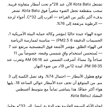
تشتعل Kota Batu الآن عند 28°م تحت أمطار متفاوتة قريبة.
سحب متقطعة تجعل الضوء متغيراً فوق Kota Batu. تشعر
بدفء أكبر بكثير من القراءة — أقرب إلى 32°C. أجواء لزجة
— الرطوبة مرتفعة إلى 76%.
جودة الهواء جيدة حاليًا (مؤشر وكالة حماية البيئة الأمريكية 1،
الجسيمات الدقيقة PM2.5 6) — مناسبة لممارسة الرياضة
في الهواء الطلق. مؤشر الأشعة فوق البنفسجية مرتفع عند 7
— يُستحسن استخدام واقٍ شمسي وقبعة، خصوصاً بين 11
صباحاً و3 مساءً. أشرقت الشمس عند 06:16 AM وتغرب عند
06:35 PM، لمدة 12س 19د من ضوء النهار.
توقع هطول الأمطار — احتمال 74%، وقد تصل الكمية إلى 3
مم. من المتوقع أن تخف حدة الأمطار حوالي الساعة 18، يليها
هواء أكثر جفافًا. هذا يتماشى تماماً مع متوسط أغسطس
المعتاد لـKota Batu.
اتجاه الأيام السبعة القادمة نحو الدفء، ليصل إلى 33°م بحلول