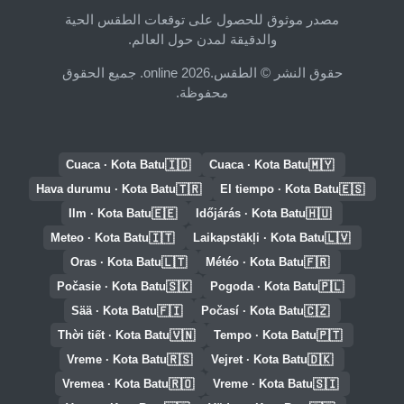
مصدر موثوق للحصول على توقعات الطقس الحية
والدقيقة لمدن حول العالم.
حقوق النشر © الطقس.online 2026. جميع الحقوق
محفوظة.
🇮🇩
🇲🇾
Cuaca · Kota Batu
Cuaca · Kota Batu
🇹🇷
🇪🇸
Hava durumu · Kota Batu
El tiempo · Kota Batu
🇪🇪
🇭🇺
Ilm · Kota Batu
Időjárás · Kota Batu
🇮🇹
🇱🇻
Meteo · Kota Batu
Laikapstākļi · Kota Batu
🇱🇹
🇫🇷
Oras · Kota Batu
Météo · Kota Batu
🇸🇰
🇵🇱
Počasie · Kota Batu
Pogoda · Kota Batu
🇫🇮
🇨🇿
Sää · Kota Batu
Počasí · Kota Batu
🇻🇳
🇵🇹
Thời tiết · Kota Batu
Tempo · Kota Batu
🇷🇸
🇩🇰
Vreme · Kota Batu
Vejret · Kota Batu
🇷🇴
🇸🇮
Vremea · Kota Batu
Vreme · Kota Batu