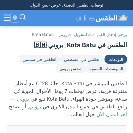
توقعات الطقس الدقيقة
.
عرض جميع الدول
.
☰
الطقس.
online
🌐
يرجى إدخال القيم أدناه للتحويل
>
بروني
>
Kota Batu
الطقس في Kota Batu, بروني 🇧🇳
التوقعات
الطقس في أغسطس
الطقس في سبتمبر
المتوسطات السنوية
طقس بروني
الطقس المباشر في Kota Batu، حاليًا 28°C مع أمطار
متفرقة قريبة. عرض توقعات 7 يومًا، الأحوال الجوية كل
ساعة، ومؤشر جودة الهواء. Kota Batu تقع في
بروني
—
راجع الطقس في جميع المدن الكبرى في
بروني
, أو تصفح
أحر المدن الآن
حول العالم.