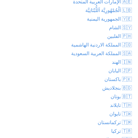
🇦🇪 الإمارات العربية المتحدة
🇱🇧 اَلْجُمْهُورِيَّة اَللُّبْنَانِيَّة
🇾🇪 الجمهورية اليمنية
🇸🇾 الشام
🇵🇭 الفلبين
🇯🇴 المملكة الاردنية الهاشمية
🇸🇦 المملكة العربية السعودية
🇮🇳 الهند
🇯🇵 اليابان
🇵🇰 باكستان
🇧🇩 بنجلاديش
🇧🇹 بوتان
🇹🇭 تايلاند
🇹🇼 تايوان
🇹🇲 تركمانستان
🇹🇷 تركيا