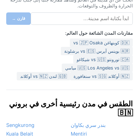
الحرارة والظروف والتوقعات.
قارن →
مقارنات المدن الشائعة حول العالم:
🇩🇰 كوبنهاغن vs 🇯🇵 Osaka
🇦🇷 بوينس آيرس vs 🇪🇸 برشلونة
🇨🇦 تورونتو vs 🇺🇸 شيكاغو
🇺🇸 Los Angeles vs 🇺🇸 ميامي
🇳🇿 أوكلاند vs 🇸🇬 سنغافورة
🇬🇧 لندن vs 🇳🇿 أوكلاند
الطقس في مدن رئيسية أخرى في بروني
🇧🇳
بندر سري بكاوان
Sengkurong
Kuala Belait
Mentiri