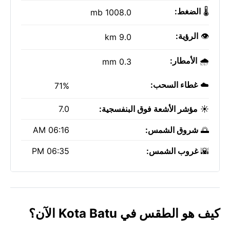
🌡️
الضغط:
1008.0 mb
👁️
الرؤية:
9.0 km
🌧️
الأمطار:
0.3 mm
☁️
غطاء السحب:
71%
☀️
مؤشر الأشعة فوق البنفسجية:
7.0
🌅
شروق الشمس:
06:16 AM
🌇
غروب الشمس:
06:35 PM
كيف هو الطقس في Kota Batu الآن؟