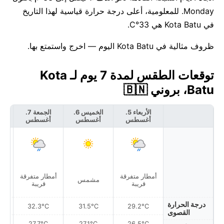
Monday. للمعلومية، أعلى درجة حرارة قياسية لهذا التاريخ
في Kota Batu هي 33°C.
ظروف مثالية في Kota Batu اليوم — اخرج واستمتع بها.
توقعات الطقس لمدة 7 يوم لـ Kota
Batu، بروني 🇧🇳
الأربعاء 5.
الخميس 6.
الجمعة 7.
أغسطس
أغسطس
أغسطس
أ
أمطار متفرقة
أمطار متفرقة
أمط
مشمس
قريبة
قريبة
درجة الحرارة
32.3°C
31.5°C
29.2°C
القصوى
27.7°C
27.1°C
26.5°C