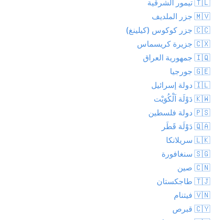
🇹🇱 تيمور الشرقية
🇲🇻 جزر الملديف
🇨🇨 جزر كوكوس (كيلينغ)
🇨🇽 جزيرة كريسماس
🇮🇶 جمهورية العراق
🇬🇪 جورجيا
🇮🇱 دولة إسرائيل
🇰🇼 دَوْلَة اَلْكُوَيْت
🇵🇸 دولة فلسطين
🇶🇦 دَوْلَة قَطَر
🇱🇰 سريلانكا
🇸🇬 سنغافورة
🇨🇳 صين
🇹🇯 طاجكستان
🇻🇳 فيتنام
🇨🇾 قبرص