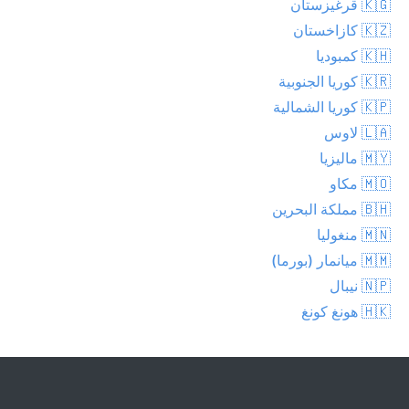
🇰🇬 قرغيزستان
🇰🇿 كازاخستان
🇰🇭 كمبوديا
🇰🇷 كوريا الجنوبية
🇰🇵 كوريا الشمالية
🇱🇦 لاوس
🇲🇾 ماليزيا
🇲🇴 مكاو
🇧🇭 مملكة البحرين
🇲🇳 منغوليا
🇲🇲 ميانمار (بورما)
🇳🇵 نيبال
🇭🇰 هونغ كونغ