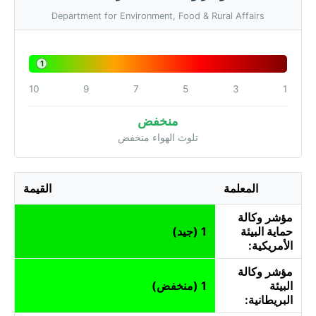
Department for Environment, Food & Rural Affairs
1
10
9
7
5
3
1
منخفض
تلوث الهواء منخفض
المعلمة
القيمة
مؤشر وكالة
حماية البيئة
1 (جيد)
الأمريكية:
مؤشر وكالة
البيئة
1 (منخفض)
البريطانية: