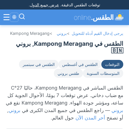
توقعات الطقس الدقيقة
.
عرض جميع الدول
.
☰
الطقس.
online
🌐
يرجى إدخال القيم أدناه للتحويل
>
بروني
>
Kampong Meragang
الطقس في Kampong Meragang, بروني
🇧🇳
التوقعات
الطقس في أغسطس
الطقس في سبتمبر
المتوسطات السنوية
طقس بروني
الطقس المباشر في Kampong Meragang، حاليًا 27°C
مع ضباب دخاني. عرض توقعات 7 يومًا، الأحوال الجوية كل
ساعة، ومؤشر جودة الهواء. Kampong Meragang تقع في
بروني
— راجع الطقس في جميع المدن الكبرى في
بروني
,
أو تصفح
أحر المدن الآن
حول العالم.