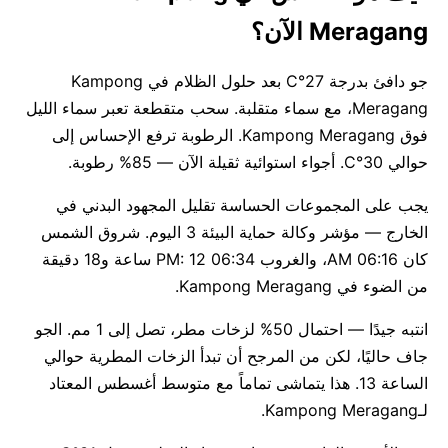
Meragang الآن؟
جو دافئ بدرجة 27°C بعد حلول الظلام في Kampong
Meragang، مع سماء متقلبة. سحب متقطعة تعبر سماء الليل
فوق Kampong Meragang. الرطوبة ترفع الإحساس إلى
حوالي 30°C. أجواء استوائية ثقيلة الآن — 85% رطوبة.
يجب على المجموعات الحساسة تقليل المجهود البدني في
الخارج — مؤشر وكالة حماية البيئة 3 اليوم. شروق الشمس
كان 06:16 AM، والغروب 06:34 PM: 12 ساعة و18 دقيقة
من الضوء في Kampong Meragang.
انتبه جيدًا — احتمال 50% لزخات مطر، تصل إلى 1 مم. الجو
جاف حاليًا، لكن من المرجح أن تبدأ الزخات المطرية حوالي
الساعة 13. هذا يتماشى تماماً مع متوسط أغسطس المعتاد
لـKampong Meragang.