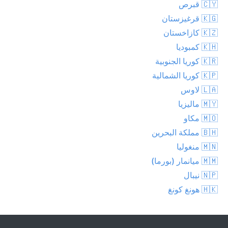
🇨🇾 قبرص
🇰🇬 قرغيزستان
🇰🇿 كازاخستان
🇰🇭 كمبوديا
🇰🇷 كوريا الجنوبية
🇰🇵 كوريا الشمالية
🇱🇦 لاوس
🇲🇾 ماليزيا
🇲🇴 مكاو
🇧🇭 مملكة البحرين
🇲🇳 منغوليا
🇲🇲 ميانمار (بورما)
🇳🇵 نيبال
🇭🇰 هونغ كونغ