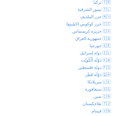
🇹🇷 تركيا
🇹🇱 تيمور الشرقية
🇲🇻 جزر الملديف
🇨🇨 جزر كوكوس (كيلينغ)
🇨🇽 جزيرة كريسماس
🇮🇶 جمهورية العراق
🇬🇪 جورجيا
🇮🇱 دولة إسرائيل
🇰🇼 دَوْلَة اَلْكُوَيْت
🇵🇸 دولة فلسطين
🇶🇦 دَوْلَة قَطَر
🇱🇰 سريلانكا
🇸🇬 سنغافورة
🇨🇳 صين
🇹🇯 طاجكستان
🇻🇳 فيتنام