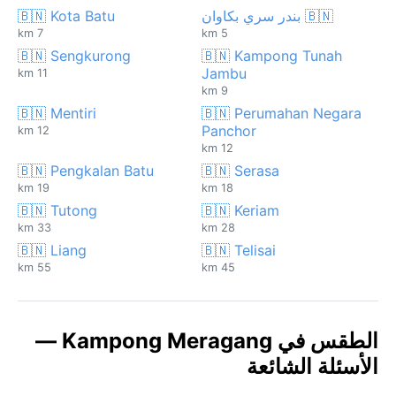
🇧🇳 بندر سري بكاوان
🇧🇳 Kota Batu
7 km
5 km
🇧🇳 Sengkurong
🇧🇳 Kampong Tunah
Jambu
11 km
9 km
🇧🇳 Mentiri
🇧🇳 Perumahan Negara
Panchor
12 km
12 km
🇧🇳 Pengkalan Batu
🇧🇳 Serasa
19 km
18 km
🇧🇳 Tutong
🇧🇳 Keriam
33 km
28 km
🇧🇳 Liang
🇧🇳 Telisai
55 km
45 km
الطقس في Kampong Meragang —
الأسئلة الشائعة