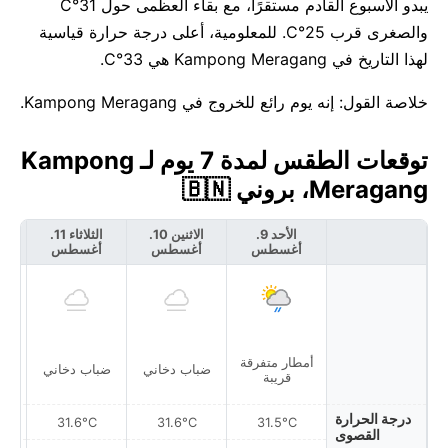
يبدو الأسبوع القادم مستقرًا، مع بقاء العظمى حول 31°C
والصغرى قرب 25°C. للمعلومية، أعلى درجة حرارة قياسية
لهذا التاريخ في Kampong Meragang هي 33°C.
خلاصة القول: إنه يوم رائع للخروج في Kampong Meragang.
توقعات الطقس لمدة 7 يوم لـ Kampong
Meragang، بروني 🇧🇳
الأحد 9.
الاثنين 10.
الثلاثاء 11.
أغسطس
أغسطس
أغسطس
أ
أمطار متفرقة
ضباب دخاني
ضباب دخاني
قريبة
درجة الحرارة
31.6°C
31.6°C
31.5°C
القصوى