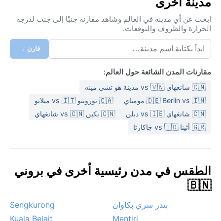
مدينة أخرى
ابحث عن أي مدينة في العالم وشاهد مقارنة جنبًا إلى جنب لدرجة
الحرارة والظروف والتوقعات.
قارن →
مقارنات المدن الشائعة حول العالم:
🇨🇳 شانغهاي vs 🇻🇳 مدينة هو تشي مينه
🇩🇪 Berlin vs 🇮🇳 مومباي
🇨🇦 تورونتو vs 🇮🇹 ميلانو
🇨🇳 شانغهاي vs 🇮🇪 دبلن
🇨🇳 بكين vs 🇨🇳 شانغهاي
🇬🇷 أثينا vs 🇮🇩 جاكارتا
الطقس في مدن رئيسية أخرى في بروني
🇧🇳
بندر سري بكاوان
Sengkurong
Kuala Belait
Mentiri