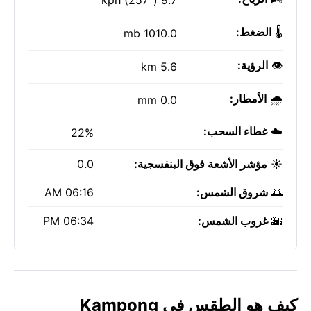
9.7 kph (257°)
🌡️
الضغط:
1010.0 mb
👁️
الرؤية:
5.6 km
🌧️
الأمطار:
0.0 mm
☁️
غطاء السحب:
22%
☀️
مؤشر الأشعة فوق البنفسجية:
0.0
🌅
شروق الشمس:
06:16 AM
🌇
غروب الشمس:
06:34 PM
كيف هو الطقس في Kampong