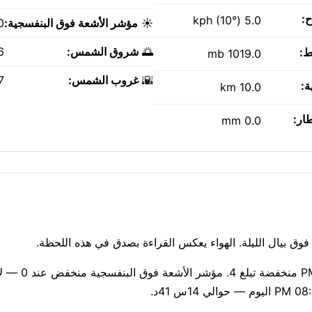
ح:
5.0 kph (10°)
☀️
مؤشر الأشعة فوق البنفسجية:
0
🌅
شروق الشمس:
AM
ط:
1019.0 mb
🌇
غروب الشمس:
PM
ة:
10.0 km
طار:
0.0 mm
الهواء نقي اليوم — مؤشر وكالة حماية البيئة 1، مع جس