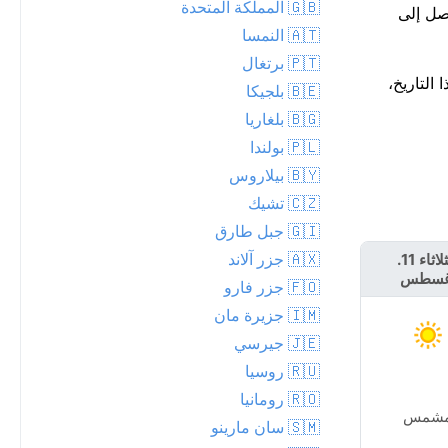
🇬🇧 المملكة المتحدة
الظهر، لتصل إلى
🇦🇹 النمسا
🇵🇹 برتغال
في هذا التاريخ،
🇧🇪 بلجيكا
🇧🇬 بلغاريا
🇵🇱 بولندا
🇧🇾 بيلاروس
🇨🇿 تشيك
🇬🇮 جبل طارق
🇦🇽 جزر آلاند
الثلاثاء 11.
الأربعاء 12.
غسطس
أغسطس
🇫🇴 جزر فارو
🇮🇲 جزيرة مان
🇯🇪 جيرسي
🇷🇺 روسيا
🇷🇴 رومانيا
شمس
مشمس
🇸🇲 سان مارينو