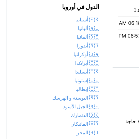
الدول في أوروبا
0.
🇪🇸 أسبانيا
06:16 
🇦🇱 ألبانيا
08:57 
🇩🇪 ألمانيا
🇦🇩 أندورا
🇺🇦 أوكرانيا
🇮🇪 أيرلاندا
🇮🇸 أيسلندا
🇪🇪 إستونيا
🇮🇹 إيطاليا
🇧🇦 البوسنة و الهرسك
🇲🇪 الجبل الأسود
🇩🇰 الدنمارك
يمات PM2.5 منخفضة تبلغ 4. مؤشر الأشعة فوق البنفسجية منخفض عند 0 — لا حاجة
🇻🇦 الفاتيكان
🇭🇺 المجر