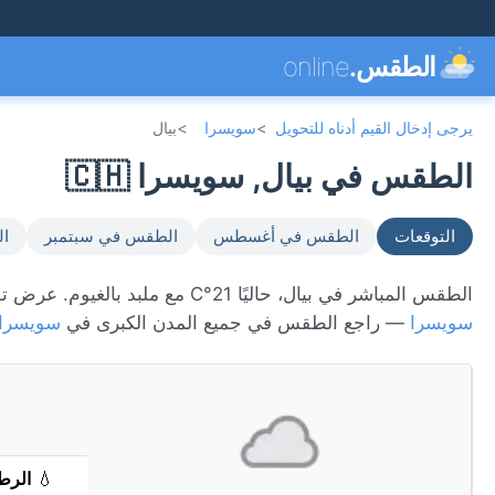
الطقس.
online
يرجى إدخال القيم أدناه للتحويل
>
سويسرا
>
بيال
الطقس في بيال, سويسرا 🇨🇭
التوقعات
الطقس في أغسطس
الطقس في سبتمبر
ال
الطقس المباشر في بيال، حاليًا 21°C مع ملبد بالغيوم. عرض توقعات 7 يومًا، الأحوال الجوية كل ساعة، ومؤشر جودة الهواء. بيال تقع في
سويسرا
— راجع الطقس في جميع المدن الكبرى في
سويسرا
💧
الرط