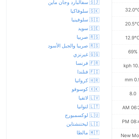
🇸🇯 سفالبارد وجان ماين
32.7°C
32.0°
🇸🇰 سلوفاكيا
🇸🇮 سلوفينيا
22.2°C
20.5°
🇸🇪 سويد
🇷🇸 صربيا
13.5°C
12.9°
🇷🇸 صربيا والجبل الأسود
58%
69%
🇬🇬 غيرنزي
🇫🇷 فرنسا
4.7 kph
10.4 
🇫🇮 فنلندا
0.0 mm
0.9 
🇭🇷 كرواتيا
🇽🇰 كوسوفو
8.0
8.0
🇱🇻 لاتفيا
🇱🇹 لتوانيا
06:24 AM
06:22
🇱🇺 لوكسمبورج
08:47 PM
08:49
🇱🇮 ليختنشتاين
🇲🇹 مالطا
New Moon
New Mo