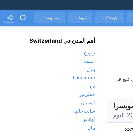
🌐
أنتاركتيكا
أوروبا
أوقيانوسيا
▾
▼
▼
▼
أهم المدن في Switzerland
زيورخ
جنيف
بازل
Lausanne
برن
فينترتور
لوسرن
ويسرا
سانت غالن
لوغانو
بيال
88