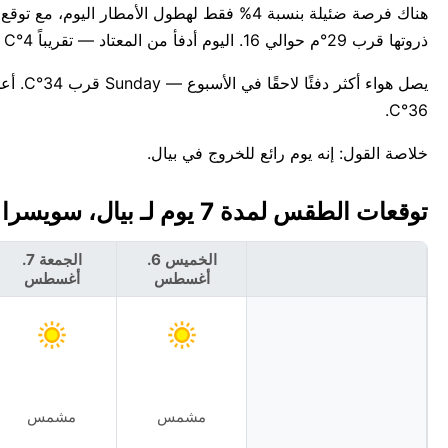
ذروتها قرب 29°م حوالي 16. اليوم أدفأ من المعتاد — تقريباً 4°C فوق أعلى درجة معتادة لـأغسطس وهي 25°C.
يصل هو
36°C.
خلاصة القول: إنه يوم رائع للخروج في بيال.
توقعات الطقس لمدة 7 يوم لـ بيال، سويسرا 🇨🇭
الخميس 6.
الجمعة 7.
أغسطس
أغسطس
مشمس
مشمس