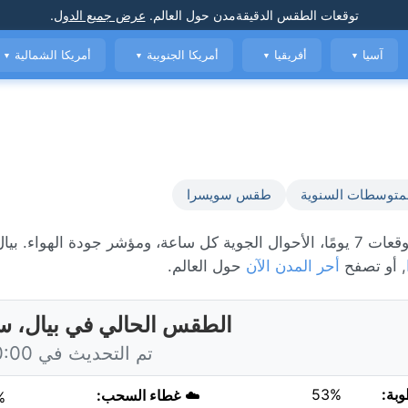
توقعات الطقس الدقيقة
مدن حول العالم
.
عرض جميع الدول
.
آسيا
أفريقيا
أمريكا الجنوبية
أمريكا الشمالية
▼
▼
▼
▼
متوسطات السنوية
طقس سويسرا
, أو تصفح
أحر المدن الآن
حول العالم.
الطقس الحالي في بيال، س
تم التحديث في 20:00 اليوم
وبة:
53%
☁️
غطاء السحب:
%