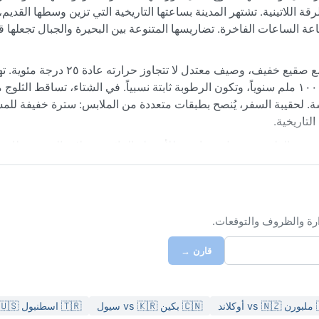
، وهذا يمنحها طابعاً فريداً يمزج بين الدقة السويسرية والرقة اللاتينية.
 تتجمع فيه اليخوت البيضاء، كما تُعد مركزاً عالمياً لصناعة الساعات ال
صقيع خفيف، وصيف معتدل لا تتجاوز حرارته عادة ٢٥ درجة مئوية. تهطل الأمطار
 فصل جاف واضح، بمعدل يتراوح بين ٨٠٠ و١٠٠٠ ملم سنوياً، وتكون الرطوبة ثابتة نسبياً. في الشتاء، تساقط الثلوج ممكن لكنه
ما الصيف فيأتي بأيام مشمسة مع نسمات بحرية منعشة. لحقيبة السفر،
ومعطف مق
 لزيارة بيل/بيان مناخياً هو من أواخر مايو حتى سبتمبر، حيث الط
 والضباب شائعة في الخريف وأوائل الشتاء، خاصة في الصباح، مما يضفي 
ألب، فترفع الحرارة بسرعة في أي فصل. لا توجد أعاصير أو رياح موسم
ابحث عن أي مدينة في ال
قارن →
🇹🇷 اسطنبول vs 🇺🇸 ميامي
🇨🇳 بكين vs 🇰🇷 سيول
🇦