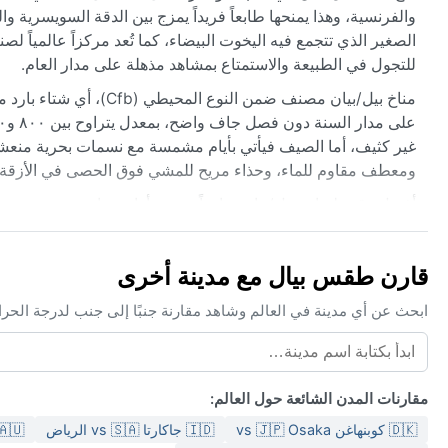
 تشتهر المدينة بساعتها التاريخية التي تزين وسطها القديم، وبمينائها
فاخرة. تضاريسها المتنوعة بين البحيرة والجبال تجعلها قاعدة مثالية
للتجول في الطبيعة والاستمتاع بمشاهد مذهلة على مدار العام.
 يُنصح بطبقات متعددة من الملابس: سترة خفيفة للمساء الصيفي،
اوم للماء، وحذاء مريح للمشي فوق الحصى في الأزقة التاريخية.
قس معتدل ومناسب للأنشطة المائية ورحلات المشي. ظاهرة السحب
جواً غامضاً على البحيرة. كما تهب رياح الفون الجافة أحياناً من
ية عنيفة هنا، لكن الطقس متقلب لذا من الحكمة مراجعة التوقعات
قارن طقس بيال مع مدينة أخرى
يومياً قبل الخروج.
عالم وشاهد مقارنة جنبًا إلى جنب لدرجة الحرارة والظروف والتوقعات.
مقارنات المدن الشائعة حول العالم:
 ملبورن vs 🇳🇿 أوكلاند
🇮🇩 جاكارتا vs 🇸🇦 الرياض
🇩🇰 كوبنهاغن vs 🇯🇵 Osaka