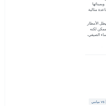
وبمينائها
اعدة مثالية
وصيف معتدل لا تتجاوز حرارته عادة ٢٥ درجة مئوية. تهطل الأمطار
ط الثلوج ممكن لكنه
ساء الصيفي،
رة السحب
ياناً من
لتوقعات