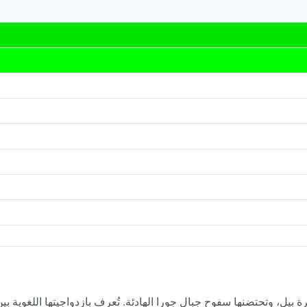
ل، وتحتضنها سفوح جبال جورا الهادئة. تُعرف بازدواجيتها اللغوية بين 