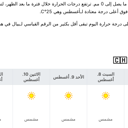
هناك فرصة ضئيلة بنسبة 4% فقط لهطول الأمطار اليوم، مع توقع ما يصل إلى 0 مم. ترتفع درجات الحرارة خلال فترة ما بعد 
اء أكثر دفئًا لاحقًا في الأسبوع — Sunday قرب 34°C. أعلى درجة حرارة اليوم تبقى أقل بكثير من الرقم القياسي لـبيال 
السبت 8.
الاثنين 10.
الأحد 9. أغسطس
أغسطس
أغسطس
أ
مشمس
مشمس
مشمس
م