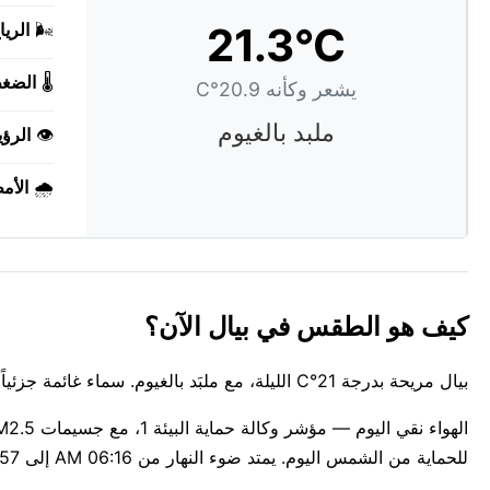
21.3°C
🌬️
الريا
🌡️
الضغ
يشعر وكأنه 20.9°C
ملبد بالغيوم
👁️
الرؤي
🌧️
الأم
كيف هو الطقس في بيال الآن؟
بيال مريحة بدرجة 21°C الليلة، مع ملبَد بالغيوم. سماء غائمة جزئياً فوق بيال الليلة. الهواء يعكس القراءة بصدق في هذه اللحظة.
للحماية من الشمس اليوم. يمتد ضوء النهار من 06:16 AM إلى 08:57 PM اليوم — حوالي 14س 41د.