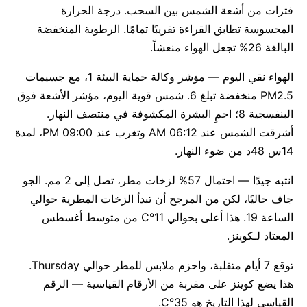
فترات من أشعة الشمس بين السحب. درجة الحرارة
المحسوسة تطابق القراءة تقريبًا تمامًا. الرطوبة المنخفضة
البالغة 26% تجعل الهواء منعشاً.
الهواء نقي اليوم — مؤشر وكالة حماية البيئة 1، مع جسيمات
PM2.5 منخفضة تبلغ 6. شمس قوية اليوم، مؤشر الأشعة فوق
البنفسجية 8؛ احمِ البشرة المكشوفة في منتصف النهار.
أشرقت الشمس عند 06:12 AM وتغرب عند 09:00 PM، لمدة
14س 48د من ضوء النهار.
انتبه جيدًا — احتمال 57% لزخات مطر، تصل إلى 2 مم. الجو
جاف حاليًا، لكن من المرجح أن تبدأ الزخات المطرية حوالي
الساعة 19. هذا أعلى بحوالي 11°C من متوسط أغسطس
المعتاد لـكوينز.
توقع 7 أيام متقلبة، واحزم ملابس للمطر حوالي Thursday.
هذا يضع كوينز على مقربة من الأرقام القياسية — الرقم
القياسي لهذا التاريخ هو 35°C.