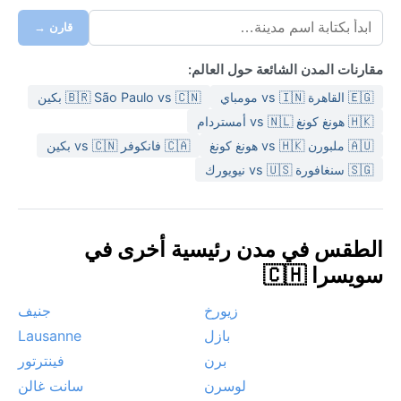
قارن →
مقارنات المدن الشائعة حول العالم:
🇪🇬 القاهرة vs 🇮🇳 مومباي
🇧🇷 São Paulo vs 🇨🇳 بكين
🇭🇰 هونغ كونغ vs 🇳🇱 أمستردام
🇦🇺 ملبورن vs 🇭🇰 هونغ كونغ
🇨🇦 فانكوفر vs 🇨🇳 بكين
🇸🇬 سنغافورة vs 🇺🇸 نيويورك
الطقس في مدن رئيسية أخرى في
سويسرا 🇨🇭
زيورخ
جنيف
بازل
Lausanne
برن
فينترتور
لوسرن
سانت غالن