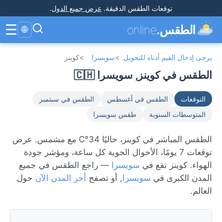
توقعات الطقس الدقيقة
.
عرض جميع الدول
.
☰
الطقس.
online
🌐
يرجى إدخال القيم أدناه للتحويل
>
سويسرا
>
كوينز
الطقس في كوينز, سويسرا 🇨🇭
التوقعات
الطقس في أغسطس
الطقس في سبتمبر
المتوسطات السنوية
طقس سويسرا
الطقس المباشر في كوينز، حاليًا 34°C مع مشمس. عرض
توقعات 7 يومًا، الأحوال الجوية كل ساعة، ومؤشر جودة
الهواء. كوينز تقع في
سويسرا
— راجع الطقس في جميع
المدن الكبرى في
سويسرا
, أو تصفح
أحر المدن الآن
حول
العالم.