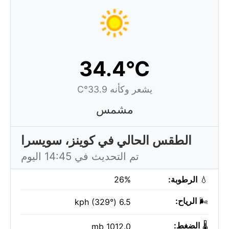
34.4°C
يشعر وكأنه 33.9°C
مشمس
الطقس الحالي في كوينز، سويسرا
تم التحديث في 14:45 اليوم
💧
الرطوبة:
26%
🌬️
الرياح:
6.5 kph (329°)
🌡️
الضغط:
1012.0 mb