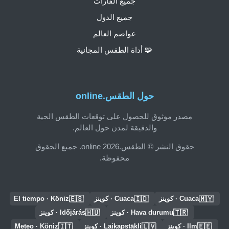
جميع القارات
جميع الدول
عواصم العالم
🧩 أداة الطقس المجانية
حول الطقس.online
مصدر موثوق للحصول على توقعات الطقس الحية
والدقيقة لمدن حول العالم.
حقوق النشر © الطقس.online 2026. جميع الحقوق
محفوظة.
🇪🇸
🇮🇩
🇲🇾
Cuaca · كوينز
Cuaca · كوينز
El tiempo · Köniz
🇭🇺
🇹🇷
Hava durumu · كوينز
Időjárás · كوينز
🇮🇹
🇱🇻
🇪🇪
Ilm · كوينز
Laikapstākļi · كوينز
Meteo · Köniz