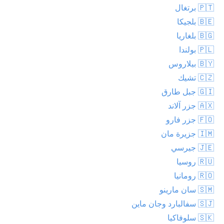
🇵🇹 برتغال
🇧🇪 بلجيكا
🇧🇬 بلغاريا
🇵🇱 بولندا
🇧🇾 بيلاروس
🇨🇿 تشيك
🇬🇮 جبل طارق
🇦🇽 جزر آلاند
🇫🇴 جزر فارو
🇮🇲 جزيرة مان
🇯🇪 جيرسي
🇷🇺 روسيا
🇷🇴 رومانيا
🇸🇲 سان مارينو
🇸🇯 سفالبارد وجان ماين
🇸🇰 سلوفاكيا