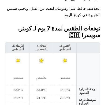
الخلاصة: حافظ على رطوبتك، ابحث عن الظل، وتجنب شمس
الظهيرة في كوينز اليوم.
توقعات الطقس لمدة 7 يوم لـ كوينز،
سويسرا 🇨🇭
الاثنين 3.
الثلاثاء 4.
الأربعاء 5.
أغسطس
أغسطس
أغسطس
أ
أمط
مشمس
مشمس
مشمس
درجة الحرارة
33.1°C
33.0°C
35.2°C
القصوى
21.8°C
21.3°C
23.3°C
متوسط درجة
الحرارة