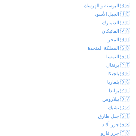
🇧🇦 البوسنة و الهرسك
🇲🇪 الجبل الأسود
🇩🇰 الدنمارك
🇻🇦 الفاتيكان
🇭🇺 المجر
🇬🇧 المملكة المتحدة
🇦🇹 النمسا
🇵🇹 برتغال
🇧🇪 بلجيكا
🇧🇬 بلغاريا
🇵🇱 بولندا
🇧🇾 بيلاروس
🇨🇿 تشيك
🇬🇮 جبل طارق
🇦🇽 جزر آلاند
🇫🇴 جزر فارو