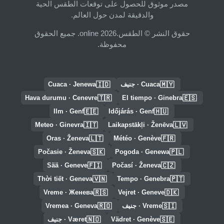
مصدر موثوق للحصول على توقعات الطقس الحية
والدقيقة لمدن حول العالم.
حقوق النشر © الطقس.online 2026. جميع الحقوق
محفوظة.
🇮🇩
🇲🇾
Cuaca · جنيف
Cuaca · Jenewa
🇹🇷
🇪🇸
Hava durumu · Cenevre
El tiempo · Ginebra
🇪🇪
🇭🇺
Ilm · Genf
Időjárás · Genf
🇮🇹
🇱🇻
Meteo · Ginevra
Laikapstākļi · Ženēva
🇱🇹
🇫🇷
Oras · Ženeva
Météo · Genève
🇸🇰
🇵🇱
Počasie · Ženeva
Pogoda · Genewa
🇫🇮
🇨🇿
Sää · Geneve
Počasí · Ženeva
🇻🇳
🇵🇹
Thời tiết · Geneva
Tempo · Genebra
🇷🇸
🇩🇰
Vreme · Женева
Vejret · Geneve
🇷🇴
🇸🇮
Vreme · جنيف
Vremea · Geneva
🇳🇴
🇸🇪
Vädret · Genève
Været · جنيف