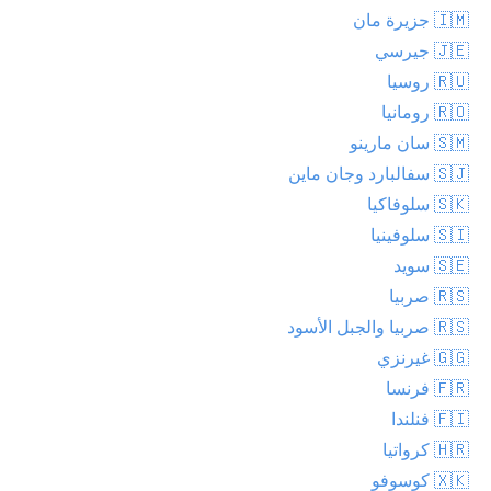
🇮🇲 جزيرة مان
🇯🇪 جيرسي
🇷🇺 روسيا
🇷🇴 رومانيا
🇸🇲 سان مارينو
🇸🇯 سفالبارد وجان ماين
🇸🇰 سلوفاكيا
🇸🇮 سلوفينيا
🇸🇪 سويد
🇷🇸 صربيا
🇷🇸 صربيا والجبل الأسود
🇬🇬 غيرنزي
🇫🇷 فرنسا
🇫🇮 فنلندا
🇭🇷 كرواتيا
🇽🇰 كوسوفو