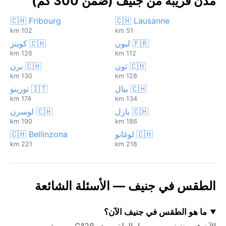
مدن قريبة من جنيف (ضمن 300 كم)
🇨🇭 Fribourg
🇨🇭 Lausanne
102 km
51 km
🇫🇷 ليون
🇨🇭 كوينز
126 km
112 km
🇨🇭 ثون
🇨🇭 برن
130 km
128 km
🇨🇭 بيال
🇮🇹 تورينو
174 km
134 km
🇨🇭 بازل
🇨🇭 لوسرن
190 km
186 km
🇨🇭 لوغانو
🇨🇭 Bellinzona
221 km
218 km
الطقس في جنيف — الأسئلة الشائعة
ما هو الطقس في جنيف الآن؟
الآن في جنيف، سويسرا، الطقس هو 28°C مع مشمس.