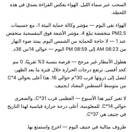
السحب عبر سماء الليل. الهواء يعكس القراءة بصدق في هذه
اللحظة.
الهواء نقي اليوم — مؤشر وكالة حماية البيئة 1، مع جسيمات
PM2.5 منخفضة تبلغ 4. مؤشر الأشعة فوق البنفسجية منخفض
عند 1 — لا حاجة للحماية من الشمس اليوم. يمتد ضوء النهار
من 06:23 AM إلى 08:59 PM اليوم — حوالي 14س 36د.
هطول الأمطار غير مرجح — فرصة بنسبة 3% تقريبًا، 0 مم
كحد أقصى. ترتفع درجات الحرارة خلال فترة ما بعد الظهر،
لتصل إلى ذروتها قرب 30°م حوالي 16. هذا أعلى بحوالي 4°C
من متوسط أغسطس المعتاد لـجنيف.
لا تغير كبير هذا الأسبوع — العظمى قرب 31°C، والصغرى
حوالي 14°C. للمعلومية، أعلى درجة حرارة قياسية لهذا التاريخ
في جنيف هي 37°C.
ظروف مثالية في جنيف اليوم — اخرج واستمتع بها.