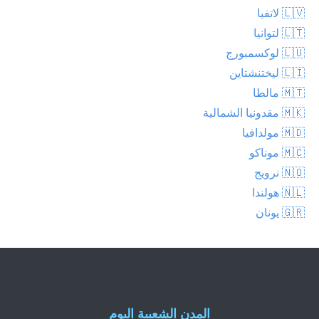
🇱🇻 لاتفيا
🇱🇹 لتوانيا
🇱🇺 لوكسمبورج
🇱🇮 ليختنشتاين
🇲🇹 مالطا
🇲🇰 مقدونيا الشمالية
🇲🇩 مولدافيا
🇲🇨 موناكو
🇳🇴 نرويج
🇳🇱 هولندا
🇬🇷 يونان
المدن الشعبية اليوم