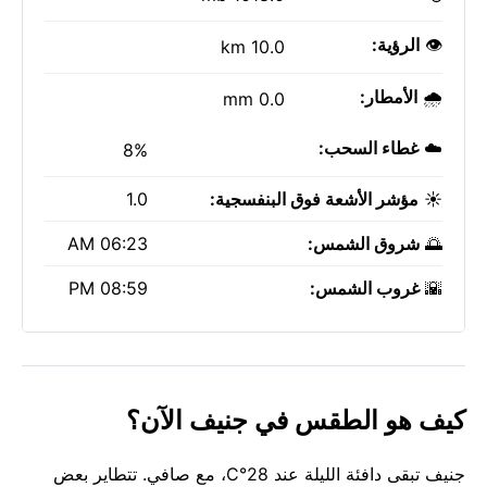
👁️
الرؤية:
10.0 km
🌧️
الأمطار:
0.0 mm
☁️
غطاء السحب:
8%
☀️
مؤشر الأشعة فوق البنفسجية:
1.0
🌅
شروق الشمس:
06:23 AM
🌇
غروب الشمس:
08:59 PM
كيف هو الطقس في جنيف الآن؟
جنيف تبقى دافئة الليلة عند 28°C، مع صافي. تتطاير بعض