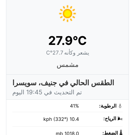
27.9°C
يشعر وكأنه 27.7°C
مشمس
الطقس الحالي في جنيف، سويسرا
تم التحديث في 19:45 اليوم
💧
الرطوبة:
41%
🌬️
الرياح:
10.4 kph (332°)
🌡️
الضغط:
1018.0 mb