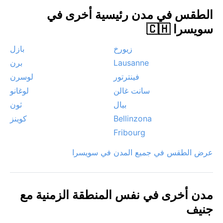
أو رياحاً موسمية عنيفة، بل يتميز مناخها بالاستقرار النسبي،
الطقس في مدن رئيسية أخرى في
مما يجعلها وجهة مريحة لعشاق الطبيعة والمناخ المعتدل.
سويسرا 🇨🇭
زيورخ
بازل
Lausanne
برن
فينترتور
لوسرن
سانت غالن
لوغانو
بيال
ثون
Bellinzona
كوينز
Fribourg
عرض الطقس في جميع المدن في سويسرا
مدن أخرى في نفس المنطقة الزمنية مع
جنيف