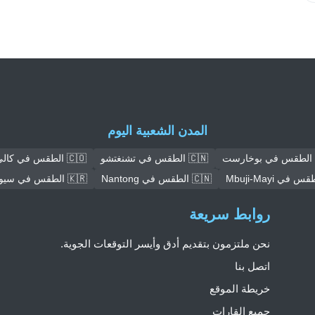
المدن الشعبية اليوم
🇨🇳 الطقس في تشنغتشو
🇨🇴 الطقس في كالي
🇨🇳 الطقس في Nantong
🇰🇷 الطقس في سيول
روابط سريعة
نحن ملتزمون بتقديم أدق وأيسر التوقعات الجوية.
اتصل بنا
خريطة الموقع
جميع القارات