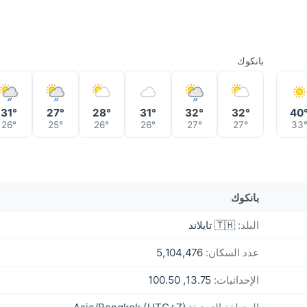
بانكوك
31°
27°
28°
31°
32°
32°
40
26°
25°
26°
26°
27°
27°
33
بانكوك
البلد:
🇹🇭 تايلاند
عدد السكان:
5,104,476
الإحداثيات:
13.75, 100.50