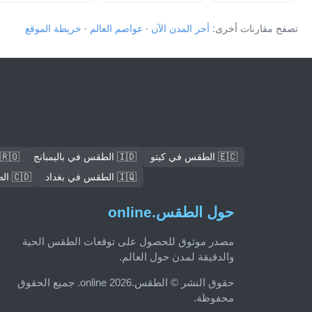
تصفح مقارنات أخرى:
أحر المدن الآن
·
عواصم العالم
·
خريطة الموقع
🇪🇨 الطقس في كيتو
🇮🇩 الطقس في باليمبانج
🇷🇴 الطقس في بوخارست
🇮🇶 الطقس في بغداد
🇨🇩 الطقس في Mbuji-Mayi
حول الطقس.online
مصدر موثوق للحصول على توقعات الطقس الحية
والدقيقة لمدن حول العالم.
حقوق النشر © الطقس.online 2026. جميع الحقوق
محفوظة.