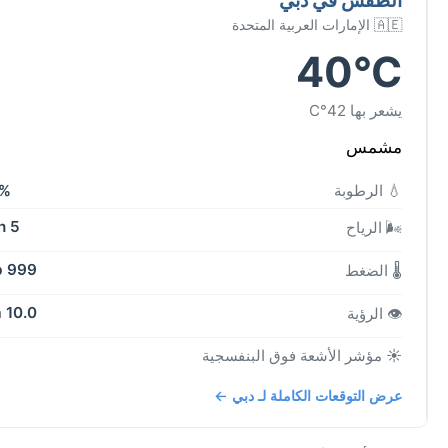
🇦🇪 الإمارات العربية المتحدة
40°C
يشعر بها 42°C
مشمس
💧 الرطوبة
2%
5 kph
🌬️ الرياح
999 mb
🌡️ الضغط
10.0 km
👁️ الرؤية
☀️ مؤشر الأشعة فوق البنفسجية
عرض التوقعات الكاملة لـ دبي ←