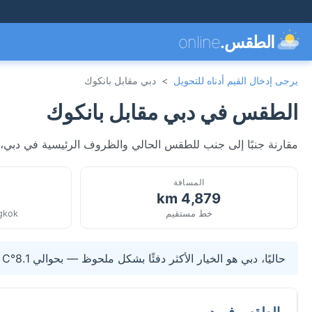
الطقس.
online
يرجى إدخال القيم أدناه للتحويل
>
دبي مقابل بانكوك
الطقس في دبي مقابل بانكوك
مقارنة جنبًا إلى جنب للطقس الحالي والظروف الرئيسية في دبي، الإ
المسافة
4,879 km
خط مستقيم
ngkok
حاليًا، دبي هو الخيار الأكثر دفئًا بشكل ملحوظ — بحوالي 8.1°C أعلى من بانكوك.
الطقس في دبي