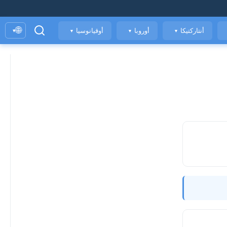
🌐
أنتاركتيكا
أوروبا
أوقيانوسيا
▾
▼
▼
▼