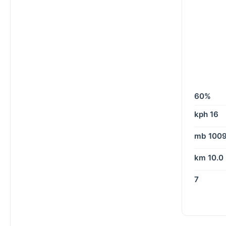
60%
16 kph
1009 m
10.0 km
7