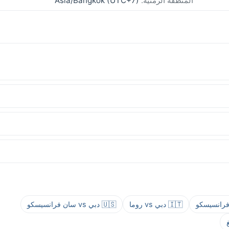
المنطقة الزمنية:
Asia/Bangkok (UTC+7)
🇮🇹 دبي vs روما
🇺🇸 دبي vs سان فرانسيسكو