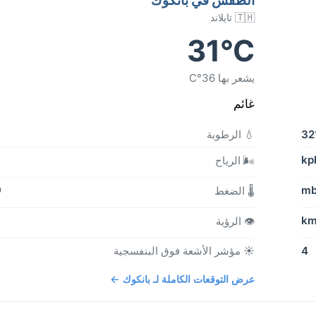
🇹🇭 تايلاند
31°C
يشعر بها 36°C
غائم
3
💧 الرطوبة
🌬️ الرياح
b
🌡️ الضغط
👁️ الرؤية
4
☀️ مؤشر الأشعة فوق البنفسجية
عرض التوقعات الكاملة لـ بانكوك ←