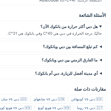
المنطقة الزمنية:
Asia/Dubai (UTC+4)
الأسئلة الشائعة
هل دبي أكثر حرارة من بانكوك الآن؟
حاليًا، درجة الحرارة في دبي هي 40°C وفي بانكوك هي 31°C.
كم تبلغ المسافة بين دبي وبانكوك؟
ما الفارق الزمني بين دبي وبانكوك؟
أي مدينة أفضل للزيارة، دبي أم بانكوك؟
مقارنات ذات صلة
🇩🇰 دبي vs كوبنهاغن
🇨🇳 دبي vs شانغهاي
🇺🇸 دبي vs سان فرانسيسكو
🇮🇹 دبي vs روما
🇭🇰 دبي vs هونغ كونغ
🇭🇰 دبي vs هونغ كونغ