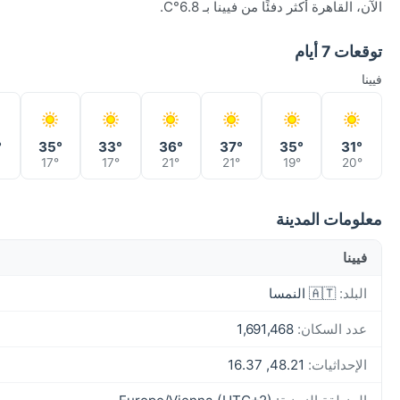
الآن، القاهرة أكثر دفئًا من فيينا بـ 6.8°C.
توقعات 7 أيام
فيينا
°
35°
33°
36°
37°
35°
31°
17°
17°
21°
21°
19°
20°
معلومات المدينة
فيينا
البلد:
🇦🇹 النمسا
عدد السكان:
1,691,468
الإحداثيات:
48.21, 16.37