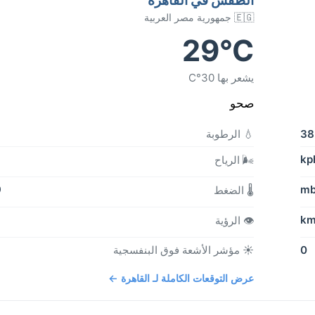
🇪🇬 جمهورية مصر العربية
29°C
يشعر بها 30°C
صحو
3
💧 الرطوبة
🌬️ الرياح
b
🌡️ الضغط
👁️ الرؤية
0
☀️ مؤشر الأشعة فوق البنفسجية
عرض التوقعات الكاملة لـ القاهرة ←