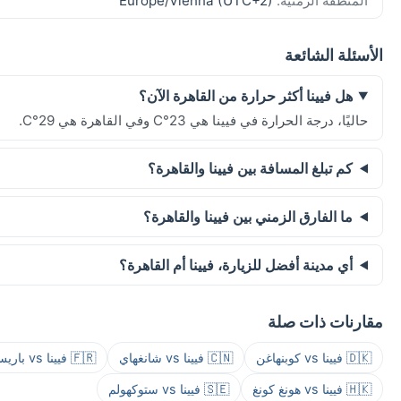
المنطقة الزمنية:
Europe/Vienna (UTC+2)
الأسئلة الشائعة
هل فيينا أكثر حرارة من القاهرة الآن؟
حاليًا، درجة الحرارة في فيينا هي 23°C وفي القاهرة هي 29°C.
كم تبلغ المسافة بين فيينا والقاهرة؟
ما الفارق الزمني بين فيينا والقاهرة؟
أي مدينة أفضل للزيارة، فيينا أم القاهرة؟
مقارنات ذات صلة
🇩🇰 فيينا vs كوبنهاغن
🇨🇳 فيينا vs شانغهاي
🇫🇷 فيينا vs باريس
🇭🇰 فيينا vs هونغ كونغ
🇸🇪 فيينا vs ستوكهولم