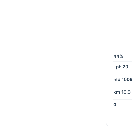
44%
20 kph
1009 m
10.0 km
0