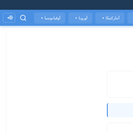
🌐
أنتاركتيكا
أوروبا
أوقيانوسيا
▾
▼
▼
▼