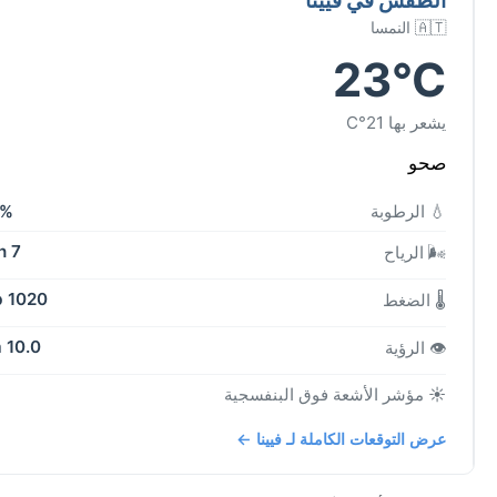
🇦🇹 النمسا
23°C
يشعر بها 21°C
صحو
💧 الرطوبة
8%
7 kph
🌬️ الرياح
1020 mb
🌡️ الضغط
10.0 km
👁️ الرؤية
☀️ مؤشر الأشعة فوق البنفسجية
عرض التوقعات الكاملة لـ فيينا ←