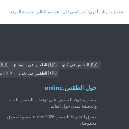
تصفح مقارنات أخرى:
أحر المدن الآن
·
عواصم العالم
·
خريطة الموقع
🇪🇨 الطقس في كيتو
🇮🇩 الطقس في باليمبانج
🇷🇴 الطقس في بوخارست
🇮🇶 الطقس في بغداد
🇨🇩 الطقس في Mbuji-Mayi
حول الطقس.online
مصدر موثوق للحصول على توقعات الطقس الحية
والدقيقة لمدن حول العالم.
حقوق النشر © الطقس.online 2026. جميع الحقوق
محفوظة.