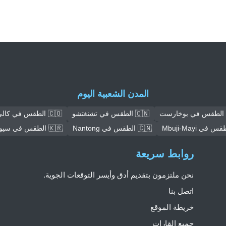
المدن الشعبية اليوم
🇨🇳 الطقس في تشنغتشو
🇨🇴 الطقس في كالي
🇨🇳 الطقس في Nantong
🇰🇷 الطقس في سيول
روابط سريعة
نحن ملتزمون بتقديم أدق وأيسر التوقعات الجوية.
اتصل بنا
خريطة الموقع
جميع القارات