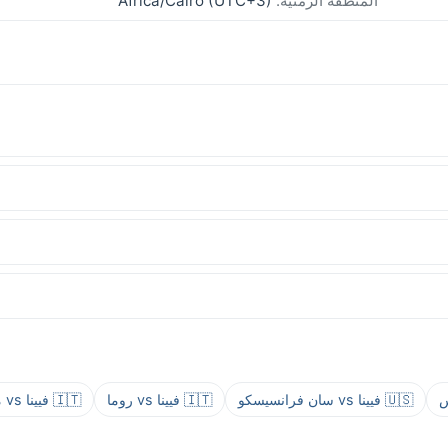
المنطقة الزمنية:
Africa/Cairo (UTC+3)
🇺🇸 فيينا vs سان فرانسيسكو
🇮🇹 فيينا vs روما
🇮🇹 فيينا vs ميلانو