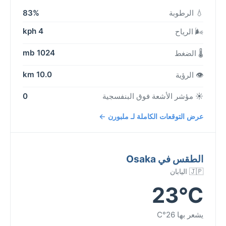
💧 الرطوبة
83%
4 kph
🌬️ الرياح
1024 mb
🌡️ الضغط
10.0 km
👁️ الرؤية
☀️ مؤشر الأشعة فوق البنفسجية
0
عرض التوقعات الكاملة لـ ملبورن ←
الطقس في Osaka
🇯🇵 اليابان
23°C
يشعر بها 26°C