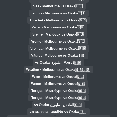
🇫🇮
Sää · Melbourne vs Osaka
🇵🇹
Tempo · Melbourne vs Osaka
🇻🇳
Thời tiết · Melbourne vs Osaka
🇩🇰
Vejret · Melbourne vs Osaka
🇷🇸
Vreme · Мелбурн vs Osaka
🇸🇮
Vreme · Melbourne vs Osaka
🇷🇴
Vremea · Melbourne vs Osaka
🇸🇪
Vädret · Melbourne vs Osaka
🇳🇴
Været · ملبورن vs Osaka
🇬🇧🇺🇸
Weather · Melbourne vs Osaka
🇳🇱
Weer · Melbourne vs Osaka
🇩🇪
Wetter · Melbourne vs Osaka
🇺🇦
Погода · Мельбурн vs Osaka
🇷🇺
Погода · Мельбурн vs Osaka
🇸🇦
الطقس · ملبورن vs Osaka
🇹🇭
สภาพอากาศ · เมลเบิร์น vs Osaka