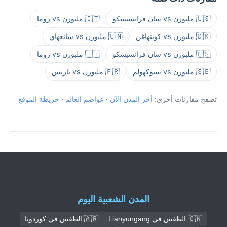
🇺🇸 ملبورن vs سان فرانسيسكو
🇮🇹 ملبورن vs روما
🇩🇰 ملبورن vs كوبنهاغن
🇨🇳 ملبورن vs شانغهاي
🇺🇸 ملبورن vs سان فرانسيسكو
🇮🇹 ملبورن vs روما
🇸🇪 ملبورن vs ستوكهولم
🇫🇷 ملبورن vs باريس
تصفح مقارنات أخرى:
أحر المدن الآن
·
عواصم العالم
·
خريطة الموقع
المدن الشعبية اليوم
🇨🇳 الطقس في Lianyungang
🇦🇷 الطقس في كوردوبا