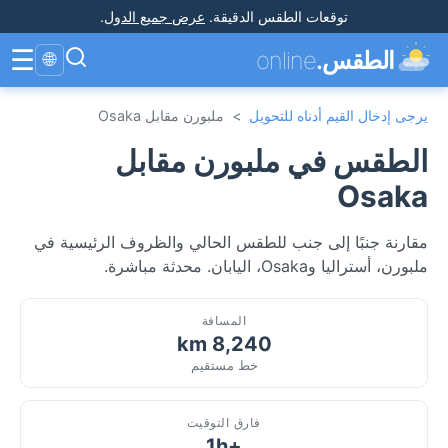
توقعات الطقس الدقيقة
.
عرض جميع الدول
.
☰
الطقس.
online
🌐
يرجى إدخال القيم أدناه للتحويل
>
ملبورن مقابل Osaka
الطقس في ملبورن مقابل
Osaka
مقارنة جنبًا إلى جنب للطقس الحالي والظروف الرئيسية في
ملبورن، أستراليا وOsaka، اليابان. محدثة مباشرة.
المسافة
8,240 km
خط مستقيم
فارق التوقيت
+1h