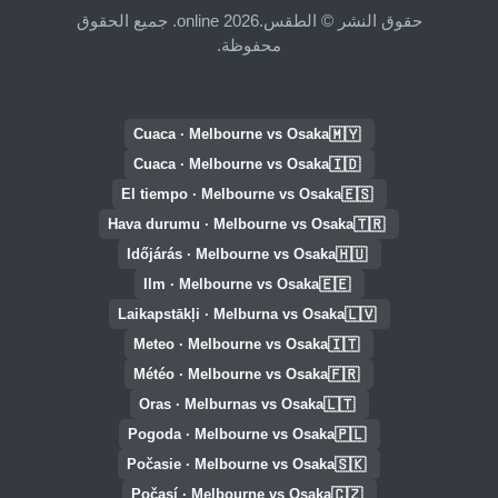
حقوق النشر © الطقس.online 2026. جميع الحقوق
محفوظة.
🇲🇾
Cuaca · Melbourne vs Osaka
🇮🇩
Cuaca · Melbourne vs Osaka
🇪🇸
El tiempo · Melbourne vs Osaka
🇹🇷
Hava durumu · Melbourne vs Osaka
🇭🇺
Időjárás · Melbourne vs Osaka
🇪🇪
Ilm · Melbourne vs Osaka
🇱🇻
Laikapstākļi · Melburna vs Osaka
🇮🇹
Meteo · Melbourne vs Osaka
🇫🇷
Météo · Melbourne vs Osaka
🇱🇹
Oras · Melburnas vs Osaka
🇵🇱
Pogoda · Melbourne vs Osaka
🇸🇰
Počasie · Melbourne vs Osaka
🇨🇿
Počasí · Melbourne vs Osaka