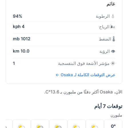
غائم
💧 الرطوبة
94%
4 kph
🌬️ الرياح
1012 mb
🌡️ الضغط
10.0 km
👁️ الرؤية
☀️ مؤشر الأشعة فوق البنفسجية
1
عرض التوقعات الكاملة لـ Osaka ←
الآن، Osaka أكثر دفئًا من ملبورن بـ 13.6°C.
توقعات 7 أيام
ملبورن
0°