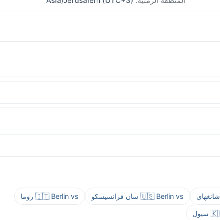
المنطقة الزمنية:
Asia/Jerusalem (UTC+3)
🇺🇸 Berlin vs سان فرانسيسكو
🇮🇹 Berlin vs روما
سيول