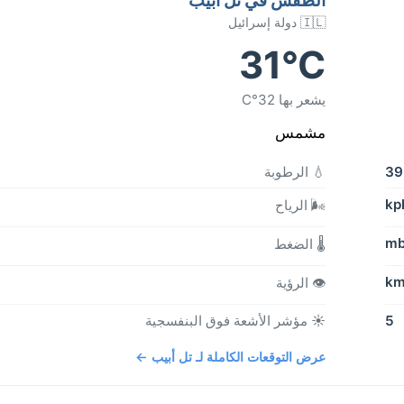
🇮🇱 دولة إسرائيل
31°C
يشعر بها 32°C
مشمس
3
💧 الرطوبة
🌬️ الرياح
🌡️ الضغط
👁️ الرؤية
5
☀️ مؤشر الأشعة فوق البنفسجية
عرض التوقعات الكاملة لـ تل أبيب ←