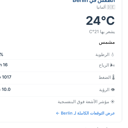
🇩🇪 ألمانيا
24°C
يشعر بها 21°C
مشمس
💧 الرطوبة
9%
16 kph
🌬️ الرياح
1017 mb
🌡️ الضغط
10.0 km
👁️ الرؤية
☀️ مؤشر الأشعة فوق البنفسجية
عرض التوقعات الكاملة لـ Berlin ←