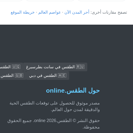
تصفح مقارنات أخرى:
أحر المدن الآن
·
عواصم العالم
·
خريطة الموقع
🇷🇺 الطقس في سانت بطرسبرغ
🇺🇬 الطقس في كامبالا
🇦🇪 الطقس في دبي
🇬🇧 الطقس في لندن
حول الطقس.online
مصدر موثوق للحصول على توقعات الطقس الحية
والدقيقة لمدن حول العالم.
حقوق النشر © الطقس.online 2026. جميع الحقوق
محفوظة.