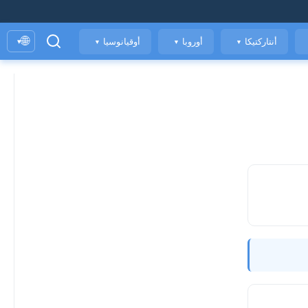
🌐
أنتاركتيكا
أوروبا
أوقيانوسيا
▾
▼
▼
▼