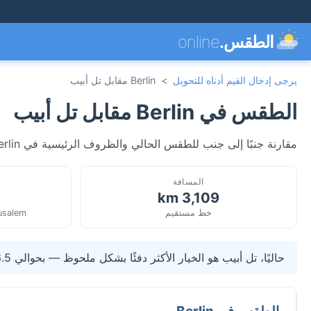
الطقس.
online
يرجى إدخال القيم أدناه للتحويل
>
Berlin مقابل تل أبيب
الطقس في Berlin مقابل تل أبيب
مقارنة جنبًا إلى جنب للطقس الحالي والظروف الرئيسية في Berlin، ألمانيا وتل أبيب، دولة إسرائيل. محدثة مباشرة.
المسافة
3,109 km
خط مستقيم
rusalem
حاليًا، تل أبيب هو الخيار الأكثر دفئًا بشكل ملحوظ — بحوالي 6.5°C أعلى من Berlin.
الطقس في Berlin