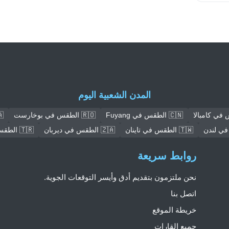
المدن الشعبية اليوم
🇨🇳 الطقس في Fuyang
🇷🇴 الطقس في بوخارست
🇺🇦 
🇹🇼 الطقس في تاينان
🇿🇦 الطقس في ديربان
🇹🇷 الطقس في عنتاب
روابط سريعة
نحن ملتزمون بتقديم أدق وأيسر التوقعات الجوية.
اتصل بنا
خريطة الموقع
جميع القارات