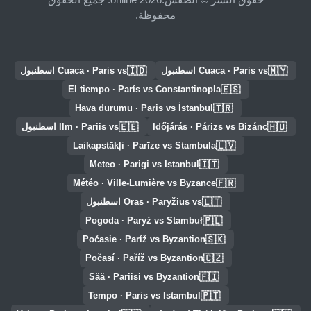
محفوظة.
🇮🇩
🇲🇾
Cuaca · Paris vs اسطنبول
Cuaca · Paris vs اسطنبول
🇪🇸
El tiempo · París vs Constantinopla
🇹🇷
Hava durumu · Paris vs İstanbul
🇪🇪
🇭🇺
Időjárás · Párizs vs Bizánc
Ilm · Pariis vs اسطنبول
🇱🇻
Laikapstākļi · Parīze vs Stambula
🇮🇹
Meteo · Parigi vs Istanbul
🇫🇷
Météo · Ville-Lumière vs Byzance
🇱🇹
Oras · Paryžius vs اسطنبول
🇵🇱
Pogoda · Paryż vs Stambuł
🇸🇰
Počasie · Paríž vs Byzantion
🇨🇿
Počasí · Paříž vs Byzantion
🇫🇮
Sää · Pariisi vs Byzantion
🇵🇹
Tempo · Paris vs Istambul