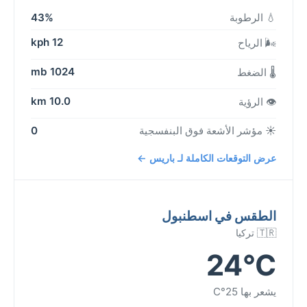
💧 الرطوبة
43%
12 kph
🌬️ الرياح
1024 mb
🌡️ الضغط
10.0 km
👁️ الرؤية
☀️ مؤشر الأشعة فوق البنفسجية
0
عرض التوقعات الكاملة لـ باريس ←
الطقس في اسطنبول
🇹🇷 تركيا
24°C
يشعر بها 25°C