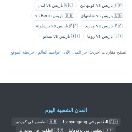
🇩🇰 باريس vs كوبنهاغن
🇬🇧 باريس vs لندن
🇨🇳 باريس vs شانغهاي
🇩🇪 باريس vs Berlin
🇪🇸 باريس vs مدريد
🇪🇸 باريس vs برشلونة
🇮🇹 باريس vs روما
🇮🇹 باريس vs ميلانو
تصفح مقارنات أخرى:
أحر المدن الآن
·
عواصم العالم
·
خريطة الموقع
المدن الشعبية اليوم
🇨🇳 الطقس في Lianyungang
🇦🇷 الطقس في كوردوبا
🇯🇵 الطقس في يوكوهاما
🇺🇸 الطقس في نيويورك