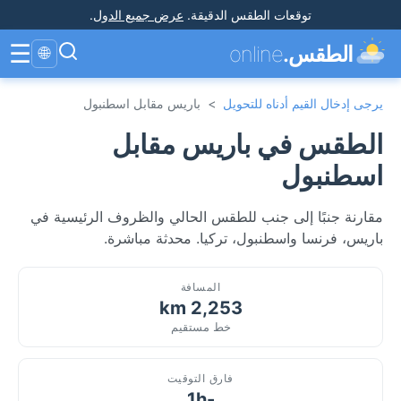
توقعات الطقس الدقيقة
.
عرض جميع الدول
.
☰
الطقس.
online
🌐
يرجى إدخال القيم أدناه للتحويل
>
باريس مقابل اسطنبول
الطقس في باريس مقابل
اسطنبول
مقارنة جنبًا إلى جنب للطقس الحالي والظروف الرئيسية في
باريس، فرنسا واسطنبول، تركيا. محدثة مباشرة.
المسافة
2,253 km
خط مستقيم
فارق التوقيت
-1h