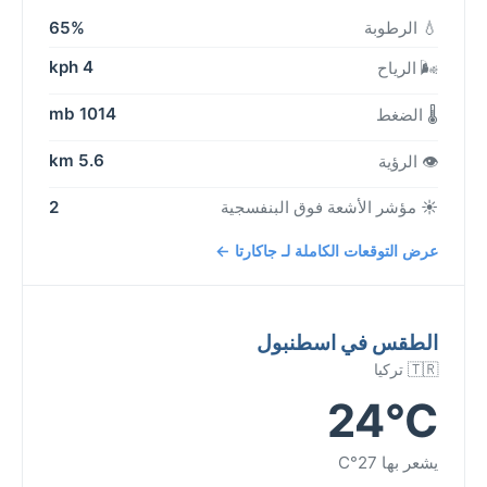
💧 الرطوبة
65%
4 kph
🌬️ الرياح
1014 mb
🌡️ الضغط
5.6 km
👁️ الرؤية
☀️ مؤشر الأشعة فوق البنفسجية
2
عرض التوقعات الكاملة لـ جاكارتا ←
الطقس في اسطنبول
🇹🇷 تركيا
24°C
يشعر بها 27°C