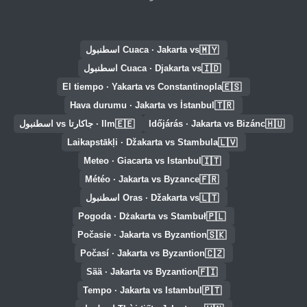
🇲🇾
Cuaca · Jakarta vs اسطنبول
🇮🇩
Cuaca · Djakarta vs اسطنبول
🇪🇸
El tiempo · Yakarta vs Constantinopla
🇹🇷
Hava durumu · Jakarta vs İstanbul
🇪🇪
🇭🇺
Időjárás · Jakarta vs Bizánc
Ilm · جاكارتا vs اسطنبول
🇱🇻
Laikapstākļi · Džakarta vs Stambula
🇮🇹
Meteo · Giacarta vs Istanbul
🇫🇷
Météo · Jakarta vs Byzance
🇱🇹
Oras · Džakarta vs اسطنبول
🇵🇱
Pogoda · Dżakarta vs Stambuł
🇸🇰
Počasie · Jakarta vs Byzantion
🇨🇿
Počasí · Jakarta vs Byzantion
🇫🇮
Sää · Jakarta vs Byzantion
🇵🇹
Tempo · Jakarta vs Istambul