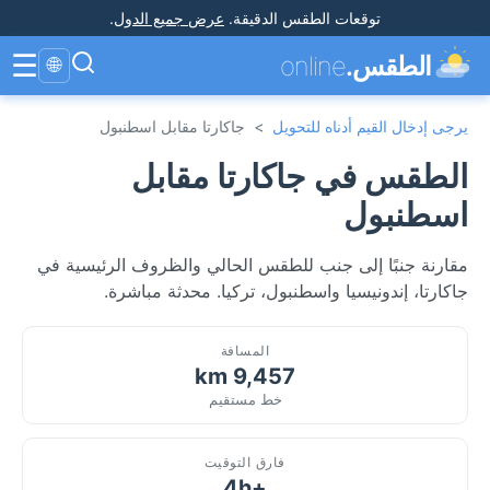
توقعات الطقس الدقيقة
.
عرض جميع الدول
.
☰
الطقس.
online
🌐
يرجى إدخال القيم أدناه للتحويل
>
جاكارتا مقابل اسطنبول
الطقس في جاكارتا مقابل
اسطنبول
مقارنة جنبًا إلى جنب للطقس الحالي والظروف الرئيسية في
جاكارتا، إندونيسيا واسطنبول، تركيا. محدثة مباشرة.
المسافة
9,457 km
خط مستقيم
فارق التوقيت
+4h