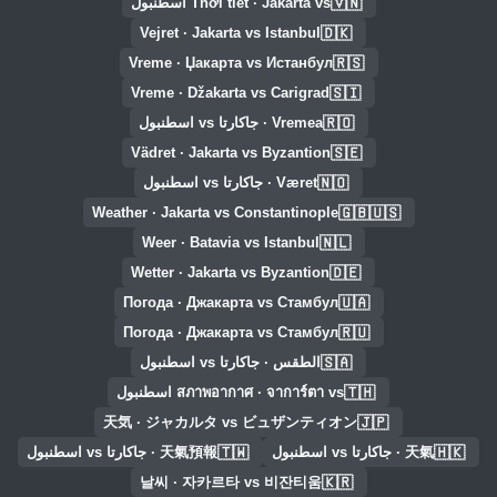
🇻🇳
Thời tiết · Jakarta vs اسطنبول
🇩🇰
Vejret · Jakarta vs Istanbul
🇷🇸
Vreme · Џакарта vs Истанбул
🇸🇮
Vreme · Džakarta vs Carigrad
🇷🇴
Vremea · جاكارتا vs اسطنبول
🇸🇪
Vädret · Jakarta vs Byzantion
🇳🇴
Været · جاكارتا vs اسطنبول
🇬🇧🇺🇸
Weather · Jakarta vs Constantinople
🇳🇱
Weer · Batavia vs Istanbul
🇩🇪
Wetter · Jakarta vs Byzantion
🇺🇦
Погода · Джакарта vs Стамбул
🇷🇺
Погода · Джакарта vs Стамбул
🇸🇦
الطقس · جاكارتا vs اسطنبول
🇹🇭
สภาพอากาศ · จาการ์ตา vs اسطنبول
🇯🇵
天気 · ジャカルタ vs ビュザンティオン
🇹🇼
🇭🇰
天氣 · جاكارتا vs اسطنبول
天氣預報 · جاكارتا vs اسطنبول
🇰🇷
날씨 · 자카르타 vs 비잔티움