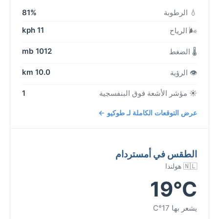
💧 الرطوبة
81%
11 kph
🌬️ الرياح
1012 mb
🌡️ الضغط
10.0 km
👁️ الرؤية
☀️ مؤشر الأشعة فوق البنفسجية
1
عرض التوقعات الكاملة لـ طوكيو ←
الطقس في أمستردام
🇳🇱 هولندا
19°C
يشعر بها 17°C