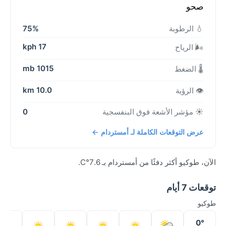
صحو
💧 الرطوبة
75%
17 kph
🌬️ الرياح
1015 mb
🌡️ الضغط
10.0 km
👁️ الرؤية
☀️ مؤشر الأشعة فوق البنفسجية
0
عرض التوقعات الكاملة لـ أمستردام ←
الآن، طوكيو أكثر دفئًا من أمستردام بـ 7.6°C.
توقعات 7 أيام
طوكيو
0°