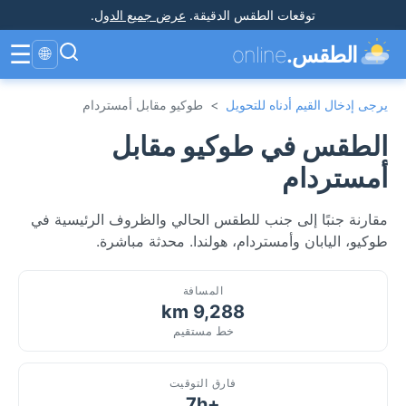
توقعات الطقس الدقيقة
.
عرض جميع الدول
.
☰
الطقس.
online
🌐
يرجى إدخال القيم أدناه للتحويل
>
طوكيو مقابل أمستردام
الطقس في طوكيو مقابل
أمستردام
مقارنة جنبًا إلى جنب للطقس الحالي والظروف الرئيسية في
طوكيو، اليابان وأمستردام، هولندا. محدثة مباشرة.
المسافة
9,288 km
خط مستقيم
فارق التوقيت
+7h