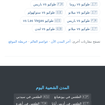
🇮🇹 طوكيو vs روما
🇫🇷 طوكيو vs باريس
🇮🇹 طوكيو vs ميلانو
🇸🇪 طوكيو vs ستوكهولم
🇫🇷 طوكيو vs باريس
🇺🇸 طوكيو vs Las Vegas
🇮🇹 طوكيو vs ميلانو
🇬🇧 طوكيو vs لندن
تصفح مقارنات أخرى:
أحر المدن الآن
·
عواصم العالم
·
خريطة الموقع
المدن الشعبية اليوم
🇰🇵 الطقس في بيونغيانغ
🇦🇺 الطقس في سيدني
🇪🇹 الطقس في أديس أبابا
🇹🇷 الطقس في أنقرة