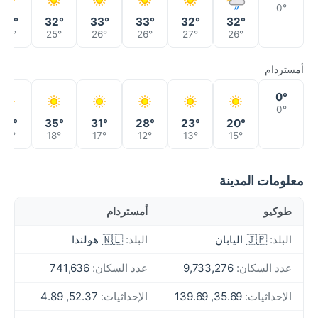
0°
33°
32°
33°
33°
32°
32°
26°
25°
26°
26°
27°
26°
أمستردام
0°
0°
27°
35°
31°
28°
23°
20°
19°
18°
17°
12°
13°
15°
معلومات المدينة
طوكيو
أمستردام
البلد:
🇯🇵 اليابان
البلد:
🇳🇱 هولندا
عدد السكان:
9,733,276
عدد السكان:
741,636
الإحداثيات:
35.69, 139.69
الإحداثيات:
52.37, 4.89