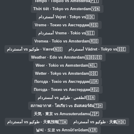
🇵🇹
Tempo · Tóquio vs Amesterdã
🇻🇳
Thời tiết · Tokyo vs Amsterdam
🇩🇰
Vejret · Tokyo vs أمستردام
🇷🇸
Vreme · Токио vs Амстердам
🇸🇮
Vreme · Tokio vs أمستردام
🇷🇴
Vremea · Tokio vs Amsterdam
🇳🇴
🇸🇪
Vädret · Tokyo vs أمستردام
Været · طوكيو vs أمستردام
🇬🇧🇺🇸
Weather · Edo vs Amsterdam
🇳🇱
Weer · Tokio vs Aemsterdam
🇩🇪
Wetter · Tokyo vs Amsterdam
🇺🇦
Погода · Токіо vs Амстердам
🇷🇺
Погода · Токио vs Амстердам
🇸🇦
الطقس · طوكيو vs أمستردام
🇹🇭
สภาพอากาศ · โตเกียว vs อัมสเตอร์ดัม
🇯🇵
天気 · 東京 vs Amusuterudamu
🇹🇼
🇭🇰
天氣 · طوكيو vs أمستردام
天氣預報 · طوكيو vs أمستردام
🇰🇷
날씨 · 도쿄 vs Amsŭt'erŭdam