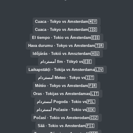
🇲🇾
Cuaca · Tokyo vs Amsterdam
🇮🇩
Cuaca · Tokyo vs Amsterdam
🇪🇸
El tiempo · Tokio vs Ámsterdam
🇹🇷
Hava durumu · Tokyo vs Amsterdam
🇭🇺
Időjárás · Tokió vs Amszterdam
🇪🇪
Ilm · Tōkyō vs أمستردام
🇱🇻
Laikapstākļi · Tokija vs Amsterdama
🇮🇹
Meteo · Tokyo vs أمستردام
🇫🇷
Météo · Tokyo vs Amsterdam
🇱🇹
Oras · Tokijas vs Amsterdamas
🇵🇱
Pogoda · Tokio vs أمستردام
🇸🇰
Počasie · Tokio vs أمستردام
🇨🇿
Počasí · Tokio vs Amsterodam
🇫🇮
Sää · Tokio vs Amsterdam