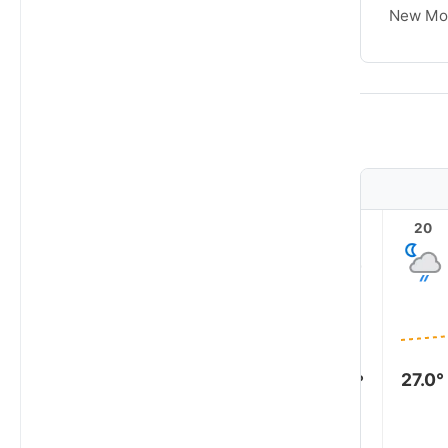
Waxing
New Mo
Crescent
1
23
22
21
20
27.0°
27.0°
27.0°
27.0°
27.0°
27.0°