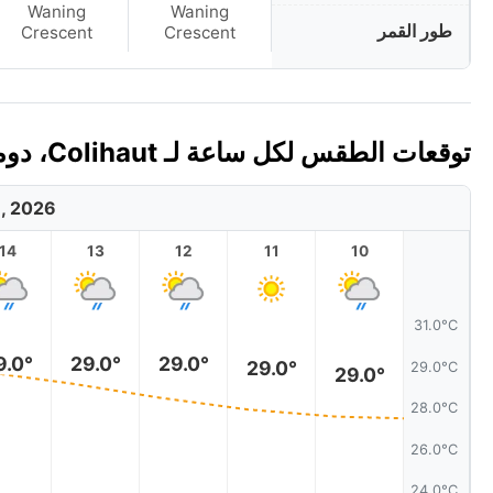
Waning
Waning
طور القمر
Crescent
Crescent
توقعات الطقس لكل ساعة لـ Colihaut، دومينيكا اليوم 🇩🇲
8, 2026
14
13
12
11
10
31.0°C
9.0°
29.0°
29.0°
29.0°
29.0°C
29.0°
28.0°C
26.0°C
24.0°C