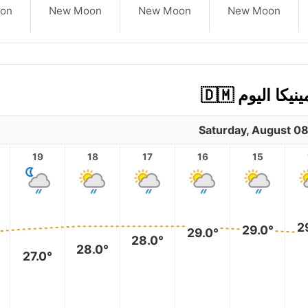
on
New Moon
New Moon
New Moon
Saturday, August 0
19
18
17
16
15
2
29.0°
29.0°
28.0°
28.0°
27.0°