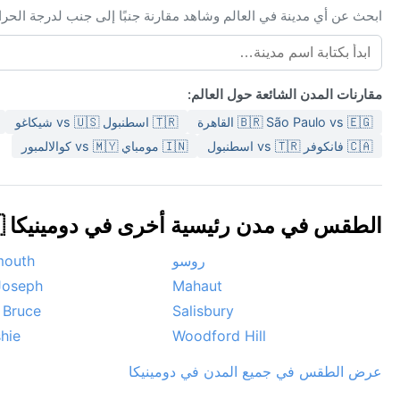
ابحث عن أي مدينة في العالم وشاهد مقارنة جنبًا إلى جنب لدرجة الحر
مقارنات المدن الشائعة حول العالم:
🇧🇷 São Paulo vs 🇪🇬 القاهرة
🇹🇷 اسطنبول vs 🇺🇸 شيكاغو
🇨🇦 فانكوفر vs 🇹🇷 اسطنبول
🇮🇳 مومباي vs 🇲🇾 كوالالمبور
الطقس في مدن رئيسية أخرى في دومينيكا 🇩🇲
روسو
mouth
Joseph
Mahaut
 Bruce
Salisbury
shie
Woodford Hill
عرض الطقس في جميع المدن في دومينيكا