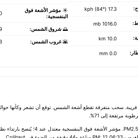
ح:
17.3 kph (84°)
☀️
مؤشر الأشعة فوق
0
البنفسجية:
ط:
1016.0 mb
🌅
شروق الشمس:
AM
ة:
10.0 km
🌇
غروب الشمس:
PM
طار:
0.0 mm
قراءة متوسطة لجودة الهواء الآن: مؤشر وكالة حماية البيئة 2، PM2.5 17. مؤشر ال