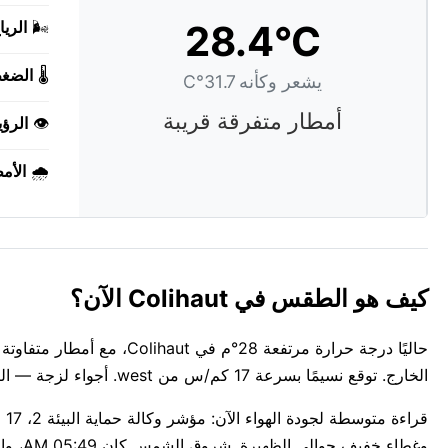
28.4°C
🌬️
الريا
🌡️
الضغ
يشعر وكأنه 31.7°C
أمطار متفرقة قريبة
👁️
الرؤي
🌧️
الأم
كيف هو الطقس في Colihaut الآن؟
الخارج. توقع نسيمًا بسرعة 17 كم/س من west. أجواء لزجة — الرطوبة مرتفعة إلى 71%.
وغطاء خفيف حوالي الظهيرة. شروق الشمس كان 05:49 AM، والغروب 06:33 PM: 12 ساعة و44 دقيقة من الضوء في Colihaut.