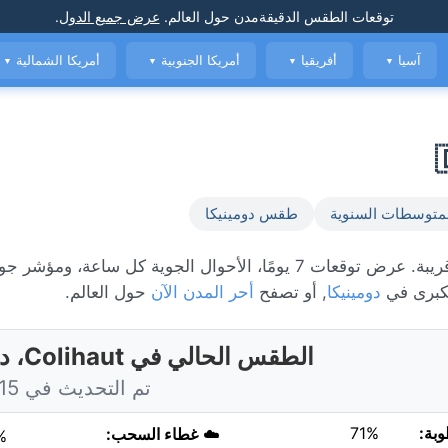
توقعات الطقس الدقيقة
مدن حول العالم
.
عرض جميع الدول
.
آسيا
أفريقيا
أمريكا الجنوبية
أمريكا الشمالية
▼
▼
▼
▼
متوسطات السنوية
طقس دومينيكا
الطقس المباشر في Colihaut، حاليًا 28°C مع أمطار متفرقة قريبة. عرض توقعات 7 يومًا، الأحوال الجوية كل س
كبرى في
دومينيكا
, أو تصفح
أحر المدن الآن
حول العالم.
الطقس الحالي في Colihaut، دومينيكا
تم التحديث في 9:15 اليوم
وبة:
71%
☁️
غطاء السحب:
%