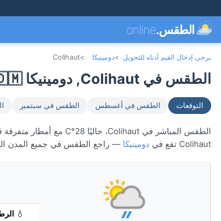
الطقس.
online
يرجى إدخال القيم أدناه للتحويل
>
دومينيكا
>
Colihaut
الطقس في Colihaut, دومينيكا 🇩🇲
التوقعات
الطقس في أغسطس
الطقس في سبتمبر
ال
Colihaut تقع في
دومينيكا
— راجع الطقس في جميع المدن ال
💧
الرط