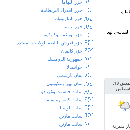
🇧🇸 جزر البهاما
🇻🇬 جزر العذراء البريطانية
الأمطار حوالي الساعة 21، لذا أنهِ خططك
🇲🇶 جزر المارتينيك
🇧🇲 جزر برمودا
 القياسية — الرقم القياسي لهذا
🇹🇨 جزر توركس وكايكوس
🇻🇮 جزر فيرجن التابعة للولايات المتحدة
🇰🇾 جزر كايمان
🇩🇴 جمهورية الدومينيك
🇬🇹 جواتيمالا
🇧🇱 سان بارتليمي
🇵🇲 سان بيير ومكويلون
الخميس 13.
الجمعة 14.
غسطس
أغسطس
🇻🇨 سانت فنسنت وغرنادين
🇰🇳 سانت كيتس ونيفيس
🇱🇨 سانت لوسيا
🇲🇫 سانت مارتن
🇸🇽 سانت مارتن
ر متفرقة
أمطار متفرقة قريبة