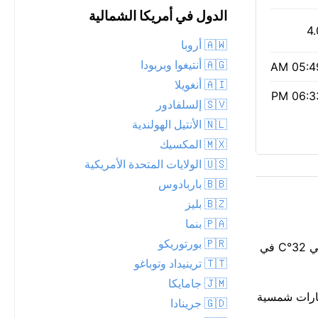
الدول في أمريكا الشمالية
4.
🇦🇼 أروبا
🇦🇬 أنتيغوا وبربودا
05:49 
🇦🇮 أنغويلا
06:33 
🇸🇻 إلسلفادور
🇳🇱 الأنتيل الهولندية
🇲🇽 المكسيك
🇺🇸 الولايات المتحدة الأمريكية
🇧🇧 باربادوس
🇧🇿 بليز
🇵🇦 بنما
🇵🇷 بورتوريكو
حاليًا درجة حرارة مرتفعة 28°م في Colihaut، مع أمطار متفاوتة قريبة. سحب متفرقة تقطع أشعة الشمس. توقع أن تشعر وكأنها حوالي 32°C في
🇹🇹 ترينيداد وتوباغو
🇯🇲 جامايكا
أشعة فوق البنفسجية معتدل عند 4؛ يُنصح بارتداء نظارات شمسية
🇬🇩 جرينادا