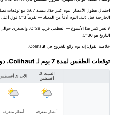
الخارجية قبل ذلك. اليوم أدفأ من المعتاد — تقريباً 3°C فوق أعلى درجة معتادة لـأغسطس وهي 27°C.
التاريخ هو 30°C.
خلاصة القول: إنه يوم رائع للخروج في Colihaut.
توقعات الطقس لمدة 7 يوم لـ Colihaut، دومينيكا 🇩🇲
السبت 8.
الأحد 9. أغسطس
أغسطس
أمطار متفرقة
أمطار متفرقة