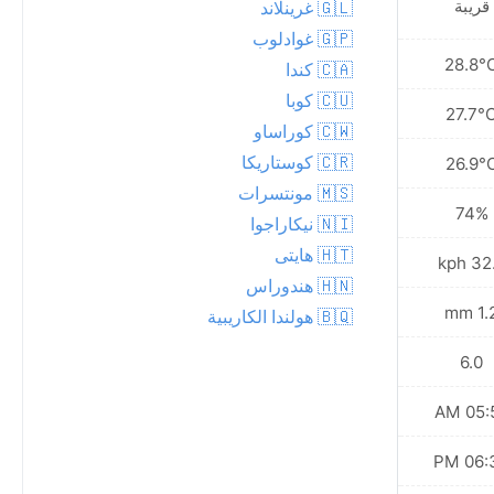
قريبة
🇬🇱 غرينلاند
🇬🇵 غوادلوب
28.4°C
28.8°
🇨🇦 كندا
🇨🇺 كوبا
27.6°C
27.7°
🇨🇼 كوراساو
🇨🇷 كوستاريكا
27.2°C
26.9°
🇲🇸 مونتسرات
78%
74%
🇳🇮 نيكاراجوا
🇭🇹 هايتى
36.7 kph
32.8 
🇭🇳 هندوراس
3.9 mm
1.2 
🇧🇶 هولندا الكاريبية
6.0
6.0
05:50 AM
05:50
06:30 PM
06:30