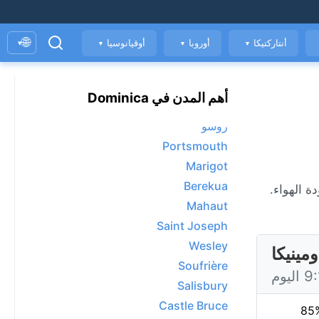
🌐
أنتاركتيكا
أوروبا
أوقيانوسيا
▾
▼
▼
▼
أهم المدن في Dominica
روسو
Portsmouth
Marigot
Berekua
اعة، ومؤشر جودة الهواء.
Mahaut
Saint Joseph
Wesley
Soufrière
Salisbury
Castle Bruce
85