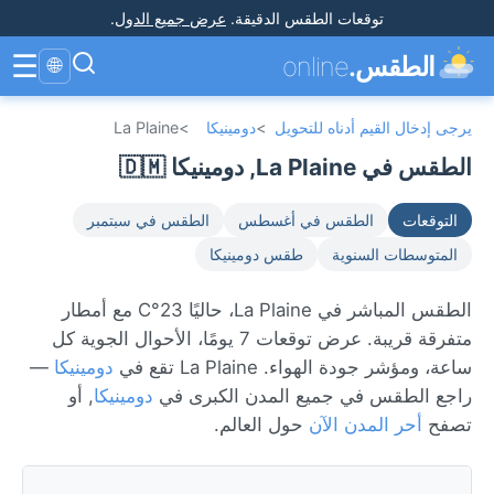
توقعات الطقس الدقيقة
.
عرض جميع الدول
.
☰
الطقس.
online
🌐
يرجى إدخال القيم أدناه للتحويل
>
دومينيكا
>
La Plaine
الطقس في La Plaine, دومينيكا 🇩🇲
التوقعات
الطقس في أغسطس
الطقس في سبتمبر
المتوسطات السنوية
طقس دومينيكا
الطقس المباشر في La Plaine، حاليًا 23°C مع أمطار
متفرقة قريبة. عرض توقعات 7 يومًا، الأحوال الجوية كل
ساعة، ومؤشر جودة الهواء. La Plaine تقع في
دومينيكا
—
راجع الطقس في جميع المدن الكبرى في
دومينيكا
, أو
تصفح
أحر المدن الآن
حول العالم.