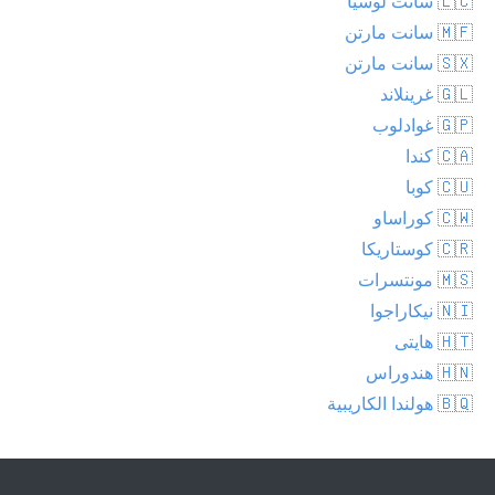
🇱🇨 سانت لوسيا
🇲🇫 سانت مارتن
🇸🇽 سانت مارتن
🇬🇱 غرينلاند
🇬🇵 غوادلوب
🇨🇦 كندا
🇨🇺 كوبا
🇨🇼 كوراساو
🇨🇷 كوستاريكا
🇲🇸 مونتسرات
🇳🇮 نيكاراجوا
🇭🇹 هايتى
🇭🇳 هندوراس
🇧🇶 هولندا الكاريبية