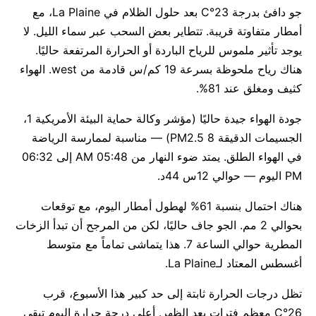
جو دافئ بدرجة 23°C بعد حلول الظلام في La Plaine، مع
أمطار متفاوتة قريبة. تتطاير بعض السحب عبر سماء الليل. لا
يوجد تأثير ملموس للرياح الباردة أو الحرارة المرتفعة حاليًا.
هناك رياح ملحوظة بسرعة 19 كم/س قادمة من west. الهواء
كثيف ومغلق عند 81%.
جودة الهواء جيدة حاليًا (مؤشر وكالة حماية البيئة الأمريكية 1،
الجسيمات الدقيقة PM2.5 8) — مناسبة لممارسة الرياضة
في الهواء الطلق. يمتد ضوء النهار من 05:48 AM إلى 06:32
PM اليوم — حوالي 12س 44د.
هناك احتمال بنسبة 61% لهطول أمطار اليوم، مع توقعات
بحوالي 2 مم. الجو جاف حاليًا، لكن من المرجح أن تبدأ الزخات
المطرية حوالي الساعة 7. هذا يتماشى تماماً مع متوسط
أغسطس المعتاد لـLa Plaine.
تظل درجات الحرارة ثابتة إلى حد كبير هذا الأسبوع، قرب
26°C معظم فترات بعد الظهر. أعلى درجة حرارة اليوم تبقى