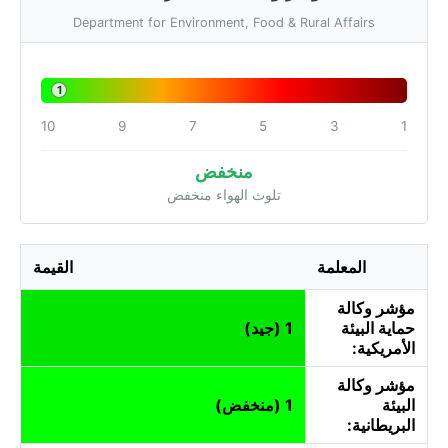
Department for Environment, Food & Rural Affairs
1
10
9
7
5
3
1
منخفض
تلوث الهواء منخفض
المعلمة
القيمة
مؤشر وكالة
حماية البيئة
1 (جيد)
الأمريكية:
مؤشر وكالة
البيئة
1 (منخفض)
البريطانية: