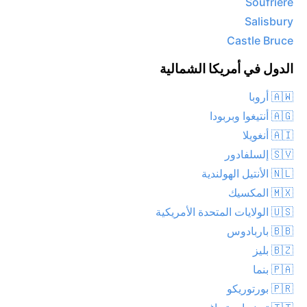
Soufrière
Salisbury
Castle Bruce
الدول في أمريكا الشمالية
🇦🇼 أروبا
🇦🇬 أنتيغوا وبربودا
🇦🇮 أنغويلا
🇸🇻 إلسلفادور
🇳🇱 الأنتيل الهولندية
🇲🇽 المكسيك
🇺🇸 الولايات المتحدة الأمريكية
🇧🇧 باربادوس
🇧🇿 بليز
🇵🇦 بنما
🇵🇷 بورتوريكو