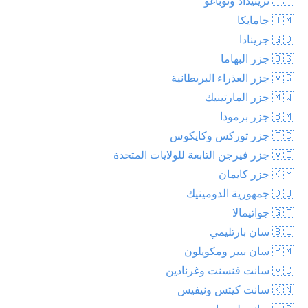
🇹🇹 ترينيداد وتوباغو
🇯🇲 جامايكا
🇬🇩 جرينادا
🇧🇸 جزر البهاما
🇻🇬 جزر العذراء البريطانية
🇲🇶 جزر المارتينيك
🇧🇲 جزر برمودا
🇹🇨 جزر توركس وكايكوس
🇻🇮 جزر فيرجن التابعة للولايات المتحدة
🇰🇾 جزر كايمان
🇩🇴 جمهورية الدومينيك
🇬🇹 جواتيمالا
🇧🇱 سان بارتليمي
🇵🇲 سان بيير ومكويلون
🇻🇨 سانت فنسنت وغرنادين
🇰🇳 سانت كيتس ونيفيس