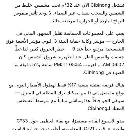
تشتعل Cibinong الآن عند 32°م تحت مشمس. خليط من
الشمس والسحب ينساب عبر السماء. لا يوجد تأثير ملموس
للرياح الباردة أو الحرارة المرتفعة حاليًا.
يجب على المجموعات الحساسة تقليل المجهود البدني في
الخارج — مؤشر وكالة حماية البيئة 3 اليوم. مؤشر الأشعة فوق
البنفسجية مرتفع جداً عند 9 — خطر الحروق كبير، لذا غطِّ
جسمك والتمس الظل عند الظهيرة. شروق الشمس كان
06:02 AM، والغروب 05:54 PM: 11 ساعة و52 دقيقة من
الضوء في Cibinong.
هناك فرصة ضئيلة بنسبة 17% فقط لهطول الأمطار اليوم، مع
توقع ما يصل إلى 0 مم. يمكنك ترك المظلة في المنزل —
سيبقى الجو جافاً. هذا يتماشى تماماً مع متوسط أغسطس
المعتاد لـCibinong.
يبدو الأسبوع القادم مستقرًا، مع بقاء العظمى حول 33°C
والصغرى قرب 21°C. للمعلومية، أعلى درجة حرارة قياسية