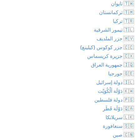
🇹🇼 تايوان
🇹🇲 تركمانستان
🇹🇷 تركيا
🇹🇱 تيمور الشرقية
🇲🇻 جزر الملديف
🇨🇨 جزر كوكوس (كيلينغ)
🇨🇽 جزيرة كريسماس
🇮🇶 جمهورية العراق
🇬🇪 جورجيا
🇮🇱 دولة إسرائيل
🇰🇼 دَوْلَة اَلْكُوَيْت
🇵🇸 دولة فلسطين
🇶🇦 دَوْلَة قَطَر
🇱🇰 سريلانكا
🇸🇬 سنغافورة
🇨🇳 صين