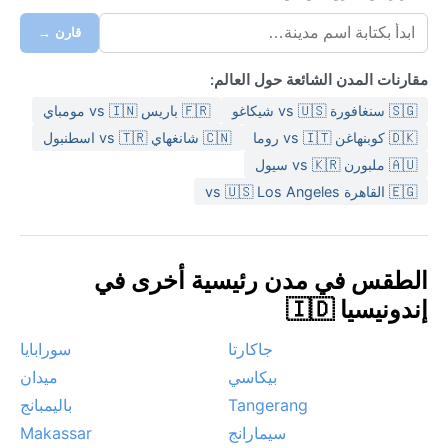
قارن →
مقارنات المدن الشائعة حول العالم:
🇸🇬 سنغافورة vs 🇺🇸 شيكاغو
🇫🇷 باريس vs 🇮🇳 مومباي
🇩🇰 كوبنهاغن vs 🇮🇹 روما
🇨🇳 شانغهاي vs 🇹🇷 اسطنبول
🇦🇺 ملبورن vs 🇰🇷 سيول
🇪🇬 القاهرة vs 🇺🇸 Los Angeles
الطقس في مدن رئيسية أخرى في
إندونيسيا 🇮🇩
جاكارتا
سورابايا
بيكاسي
ميدان
Tangerang
باليمبانج
سيمارانج
Makassar