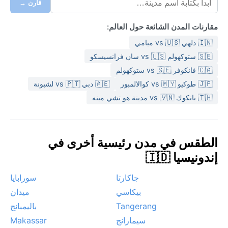
قارن →
مقارنات المدن الشائعة حول العالم:
🇮🇳 دلهي vs 🇺🇸 ميامي
🇸🇪 ستوكهولم vs 🇺🇸 سان فرانسيسكو
🇨🇦 فانكوفر vs 🇸🇪 ستوكهولم
🇯🇵 طوكيو vs 🇲🇾 كوالالمبور
🇦🇪 دبي vs 🇵🇹 لشبونة
🇹🇭 بانكوك vs 🇻🇳 مدينة هو تشي مينه
الطقس في مدن رئيسية أخرى في
إندونيسيا 🇮🇩
جاكارتا
سورابايا
بيكاسي
ميدان
Tangerang
باليمبانج
سيمارانج
Makassar