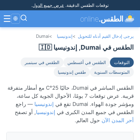
توقعات الطقس الدقيقة
.
عرض جميع الدول
.
☰
الطقس.
online
🌐
يرجى إدخال القيم أدناه للتحويل
>
إندونيسيا
>
Dumai
الطقس في Dumai, إندونيسيا 🇮🇩
التوقعات
الطقس في أغسطس
الطقس في سبتمبر
المتوسطات السنوية
طقس إندونيسيا
الطقس المباشر في Dumai، حاليًا 25°C مع أمطار متفرقة
قريبة. عرض توقعات 7 يومًا، الأحوال الجوية كل ساعة،
ومؤشر جودة الهواء. Dumai تقع في
إندونيسيا
— راجع
الطقس في جميع المدن الكبرى في
إندونيسيا
, أو تصفح
أحر المدن الآن
حول العالم.