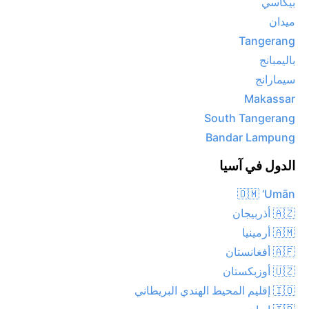
بيكاسي
ميدان
Tangerang
باليمبانج
سيمارانج
Makassar
South Tangerang
Bandar Lampung
الدول في آسيا
🇴🇲 ‘Umān
🇦🇿 أذربيجان
🇦🇲 أرمينيا
🇦🇫 أفغانستان
🇺🇿 أوزبكستان
🇮🇴 إقليم المحيط الهندي البريطاني