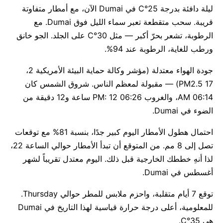
ليلة دافئة بدرجة 25°C في Dumai الآن، مع أمطار متفاوتة
قريبة. سحب متقطعة تعبر سماء الليل فوق Dumai. مع
الرطوبة، تشعر بحرّ أكبر — مثل 30°C على الجلد. الجو خانق
ورطب للغاية، الرطوبة عند 94%.
جودة الهواء معتدلة (مؤشر وكالة حماية البيئة الأمريكية 2،
PM2.5 17) — مقبولة لمعظم الناس. شروق الشمس كان
06:14 AM، والغروب 06:26 PM: 12 ساعة و12 دقيقة من
الضوء في Dumai.
احتمال هطول الأمطار اليوم كبير جدًا، بنسبة 81% مع توقعات
تصل إلى 8 مم. من المتوقع أن تبدأ الأمطار حوالي الساعة 22،
لذا أنهِ خططك الخارجية قبل ذلك. اليوم معتدل تقريباً لشهر
أغسطس في Dumai.
توقع 7 أيام متقلبة، واحزم ملابس للمطر حوالي Thursday.
للمعلومية، أعلى درجة حرارة قياسية لهذا التاريخ في Dumai
هي 35°C.