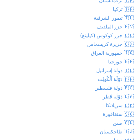
🇹🇲 تركمانستان
🇹🇷 تركيا
🇹🇱 تيمور الشرقية
🇲🇻 جزر الملديف
🇨🇨 جزر كوكوس (كيلينغ)
🇨🇽 جزيرة كريسماس
🇮🇶 جمهورية العراق
🇬🇪 جورجيا
🇮🇱 دولة إسرائيل
🇰🇼 دَوْلَة اَلْكُوَيْت
🇵🇸 دولة فلسطين
🇶🇦 دَوْلَة قَطَر
🇱🇰 سريلانكا
🇸🇬 سنغافورة
🇨🇳 صين
🇹🇯 طاجكستان