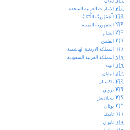
🇮🇷 إيران
🇦🇪 الإمارات العربية المتحدة
🇱🇧 اَلْجُمْهُورِيَّة اَللُّبْنَانِيَّة
🇾🇪 الجمهورية اليمنية
🇸🇾 الشام
🇵🇭 الفلبين
🇯🇴 المملكة الاردنية الهاشمية
🇸🇦 المملكة العربية السعودية
🇮🇳 الهند
🇯🇵 اليابان
🇵🇰 باكستان
🇧🇳 بروني
🇧🇩 بنجلاديش
🇧🇹 بوتان
🇹🇭 تايلاند
🇹🇼 تايوان