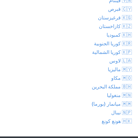
🇻🇳 فيتنام
🇨🇾 قبرص
🇰🇬 قرغيزستان
🇰🇿 كازاخستان
🇰🇭 كمبوديا
🇰🇷 كوريا الجنوبية
🇰🇵 كوريا الشمالية
🇱🇦 لاوس
🇲🇾 ماليزيا
🇲🇴 مكاو
🇧🇭 مملكة البحرين
🇲🇳 منغوليا
🇲🇲 ميانمار (بورما)
🇳🇵 نيبال
🇭🇰 هونغ كونغ