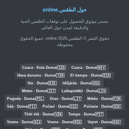
حول الطقس.online
مصدر موثوق للحصول على توقعات الطقس الحية
والدقيقة لمدن حول العالم.
حقوق النشر © الطقس.online 2026. جميع الحقوق
محفوظة.
🇮🇩
🇲🇾
Cuaca · Kota Dumai
Cuaca · Dumai
🇹🇷
🇪🇸
Hava durumu · Dumai
El tiempo · Dumai
🇪🇪
🇭🇺
Ilm · Dumai
Időjárás · Dumai
🇮🇹
🇱🇻
Meteo · Dumai
Laikapstākļi · Dumai
🇵🇱
🇱🇹
🇫🇷
Pogoda · Dumai
Oras · Dumai
Météo · Dumai
🇫🇮
🇨🇿
🇸🇰
Sää · Dumai
Počasí · Dumai
Počasie · Dumai
🇻🇳
🇵🇹
Thời tiết · Dumai
Tempo · Dumai
🇸🇮
🇷🇸
🇩🇰
Vreme · Dumai
Vreme · Dumai
Vejret · Dumai