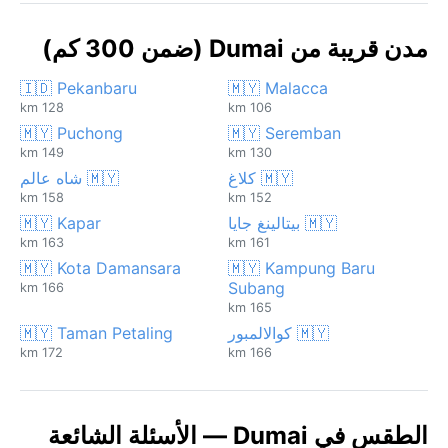
مدن قريبة من Dumai (ضمن 300 كم)
🇮🇩 Pekanbaru
🇲🇾 Malacca
128 km
106 km
🇲🇾 Puchong
🇲🇾 Seremban
149 km
130 km
🇲🇾 كلاغ
🇲🇾 شاه عالم
158 km
152 km
🇲🇾 بيتالينغ جايا
🇲🇾 Kapar
163 km
161 km
🇲🇾 Kota Damansara
🇲🇾 Kampung Baru
Subang
166 km
165 km
🇲🇾 كوالالمبور
🇲🇾 Taman Petaling
172 km
166 km
الطقس في Dumai — الأسئلة الشائعة