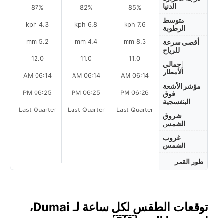
الدنيا
87%
82%
85%
متوسط
4.3 kph
6.8 kph
7.6 kph
الرطوبة
m
5.2 mm
4.4 mm
8.3 mm
أقصى سرعة
للرياح
12.0
11.0
11.0
إجمالي
الأمطار
AM
06:14 AM
06:14 AM
06:14 AM
مؤشر الأشعة
PM
06:25 PM
06:25 PM
06:26 PM
فوق
البنفسجية
ter
Last Quarter
Last Quarter
Last Quarter
شروق
الشمس
غروب
الشمس
طور القمر
توقعات الطقس لكل ساعة لـ Dumai،