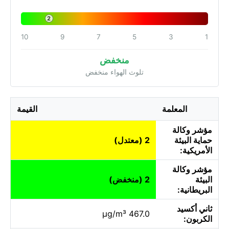
2
10
9
7
5
3
1
منخفض
تلوث الهواء منخفض
المعلمة
القيمة
مؤشر وكالة
حماية البيئة
2 (معتدل)
الأمريكية:
مؤشر وكالة
البيئة
2 (منخفض)
البريطانية:
ثاني أكسيد
467.0 µg/m³
الكربون: