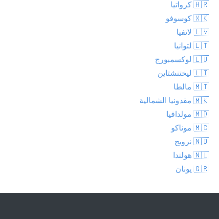
🇭🇷 كرواتيا
🇽🇰 كوسوفو
🇱🇻 لاتفيا
🇱🇹 لتوانيا
🇱🇺 لوكسمبورج
🇱🇮 ليختنشتاين
🇲🇹 مالطا
🇲🇰 مقدونيا الشمالية
🇲🇩 مولدافيا
🇲🇨 موناكو
🇳🇴 نرويج
🇳🇱 هولندا
🇬🇷 يونان