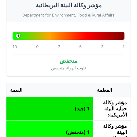
مؤشر وكالة البيئة البريطانية
Department for Environment, Food & Rural Affairs
1
10
9
7
5
3
1
منخفض
تلوث الهواء منخفض
المعلمة
القيمة
مؤشر وكالة
حماية البيئة
1 (جيد)
الأمريكية:
مؤشر وكالة
البيئة
1 (منخفض)