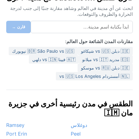
ابحث عن أي مدينة في العالم وشاهد مقارنة جنبًا إلى جنب لدرجة
الحرارة والظروف والتوقعات.
قارن →
مقارنات المدن الشائعة حول العالم:
🇮🇪 دبلن vs 🇺🇸 شيكاغو
🇧🇷 São Paulo vs 🇺🇸 نيويورك
🇪🇸 مدريد vs 🇮🇹 ميلانو
🇦🇹 فيينا vs 🇮🇳 دلهي
🇮🇪 دبلن vs 🇷🇺 موسكو
🇳🇱 أمستردام vs 🇺🇸 Los Angeles
الطقس في مدن رئيسية أخرى في جزيرة
مان 🇮🇲
دوغلاس
Ramsey
Port Erin
Peel