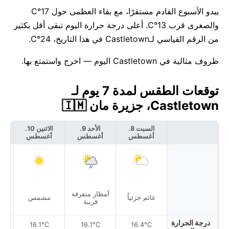
يبدو الأسبوع القادم مستقرًا، مع بقاء العظمى حول 17°C
والصغرى قرب 13°C. أعلى درجة حرارة اليوم تبقى أقل بكثير
من الرقم القياسي لـCastletown في هذا التاريخ، 24°C.
ظروف مثالية في Castletown اليوم — اخرج واستمتع بها.
توقعات الطقس لمدة 7 يوم لـ
Castletown، جزيرة مان 🇮🇲
السبت 8.
الأحد 9.
الاثنين 10.
أغسطس
أغسطس
أغسطس
أ
أمطار متفرقة
غائم جزئياً
مشمس
قريبة
درجة الحرارة
16.1°C
16.1°C
16.4°C