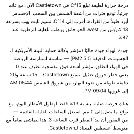
درجة حرارة لطيفة تبلغ 15°C في Castletown الآن، مع غائم
جزئياً. توقع فترات من أشعة الشمس بين السحب. الإحساس
أبرد قليلاً من القراءة، أقرب إلى 14°C. نسيم ثابت يهب بسرعة
13 كم/س من west. الجو خانق ورطب للغاية، الرطوبة عند
87%.
جودة الهواء جيدة حاليًا (مؤشر وكالة حماية البيئة الأمريكية 1،
الجسيمات الدقيقة PM2.5 5) — مناسبة لممارسة الرياضة
في الهواء الطلق. مؤشر أشعة فوق بنفسجية لطيف عند 0
يعني خطر حروق ضئيل. تتمتع Castletown بـ 15 ساعة و20
دقيقة طويلة من ضوء النهار، من شروق الشمس 05:44 AM
إلى غروبها 09:04 PM.
هناك فرصة ضئيلة بنسبة 13% فقط لهطول الأمطار اليوم، مع
توقع ما يصل إلى 0 مم. استغل الساعات القليلة القادمة —
من المقرر أن يبدأ المطر قرب الساعة 3. هذا يتماشى تماماً مع
متوسط أغسطس المعتاد لـCastletown.