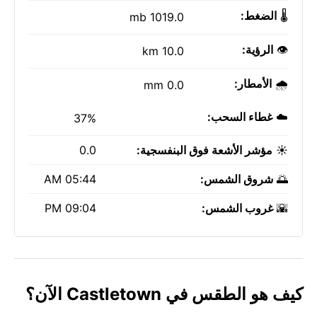
🌡️
الضغط:
1019.0 mb
👁️
الرؤية:
10.0 km
🌧️
الأمطار:
0.0 mm
☁️
غطاء السحب:
37%
☀️
مؤشر الأشعة فوق البنفسجية:
0.0
🌅
شروق الشمس:
05:44 AM
🌇
غروب الشمس:
09:04 PM
كيف هو الطقس في Castletown الآن؟