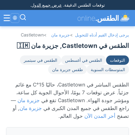
توقعات الطقس الدقيقة
.
عرض جميع الدول
.
☰
الطقس.
online
🌐
يرجى إدخال القيم أدناه للتحويل
>
جزيرة مان
>
Castletown
الطقس في Castletown, جزيرة مان 🇮🇲
التوقعات
الطقس في أغسطس
الطقس في سبتمبر
المتوسطات السنوية
طقس جزيرة مان
الطقس المباشر في Castletown، حاليًا 15°C مع غائم
جزئياً. عرض توقعات 7 يومًا، الأحوال الجوية كل ساعة،
ومؤشر جودة الهواء. Castletown تقع في
جزيرة مان
—
راجع الطقس في جميع المدن الكبرى في
جزيرة مان
, أو
تصفح
أحر المدن الآن
حول العالم.