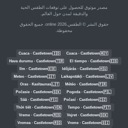
مصدر موثوق للحصول على توقعات الطقس الحية
والدقيقة لمدن حول العالم.
حقوق النشر © الطقس.online 2026. جميع الحقوق
محفوظة.
🇮🇩
🇲🇾
Cuaca · Castletown
Cuaca · Castletown
🇹🇷
🇪🇸
Hava durumu · Castletown
El tiempo · Castletown
🇪🇪
🇭🇺
Ilm · Castletown
Időjárás · Castletown
🇮🇹
🇱🇻
Meteo · Castletown
Laikapstākļi · Castletown
🇱🇹
🇫🇷
Oras · Kasltaunas
Météo · Castletown
🇸🇰
🇵🇱
Počasie · Castletown
Pogoda · Castletown
🇫🇮
🇨🇿
Sää · Castletown
Počasí · Castletown
🇻🇳
🇵🇹
Thời tiết · Castletown
Tempo · Castletown
🇷🇸
🇩🇰
Vreme · Castletown
Vejret · Castletown
🇷🇴
🇸🇮
Vremea · Castletown
Vreme · Castletown