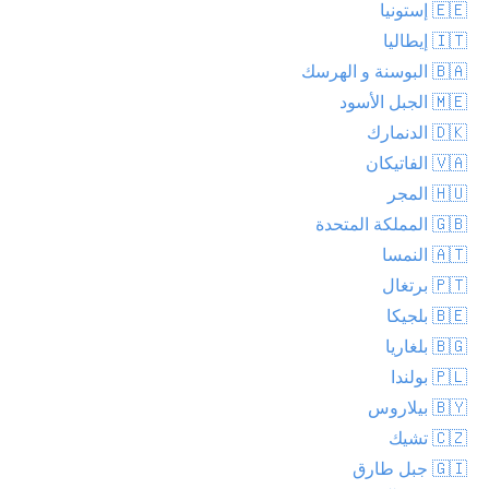
🇪🇪 إستونيا
🇮🇹 إيطاليا
🇧🇦 البوسنة و الهرسك
🇲🇪 الجبل الأسود
🇩🇰 الدنمارك
🇻🇦 الفاتيكان
🇭🇺 المجر
🇬🇧 المملكة المتحدة
🇦🇹 النمسا
🇵🇹 برتغال
🇧🇪 بلجيكا
🇧🇬 بلغاريا
🇵🇱 بولندا
🇧🇾 بيلاروس
🇨🇿 تشيك
🇬🇮 جبل طارق