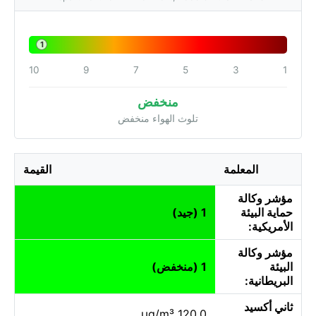
1
10
9
7
5
3
1
منخفض
تلوث الهواء منخفض
المعلمة
القيمة
مؤشر وكالة
حماية البيئة
1 (جيد)
الأمريكية:
مؤشر وكالة
البيئة
1 (منخفض)
البريطانية:
ثاني أكسيد
120.0 µg/m³