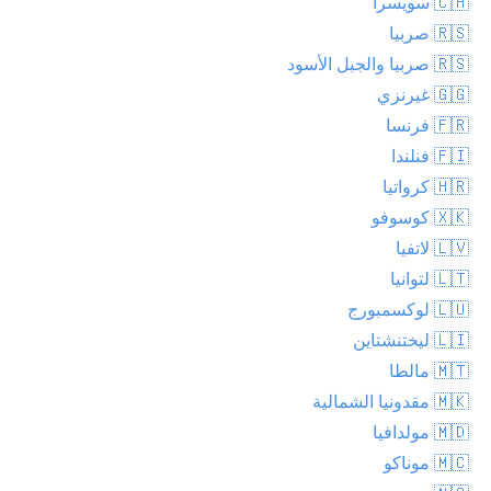
🇨🇭 سويسرا
🇷🇸 صربيا
🇷🇸 صربيا والجبل الأسود
🇬🇬 غيرنزي
🇫🇷 فرنسا
🇫🇮 فنلندا
🇭🇷 كرواتيا
🇽🇰 كوسوفو
🇱🇻 لاتفيا
🇱🇹 لتوانيا
🇱🇺 لوكسمبورج
🇱🇮 ليختنشتاين
🇲🇹 مالطا
🇲🇰 مقدونيا الشمالية
🇲🇩 مولدافيا
🇲🇨 موناكو