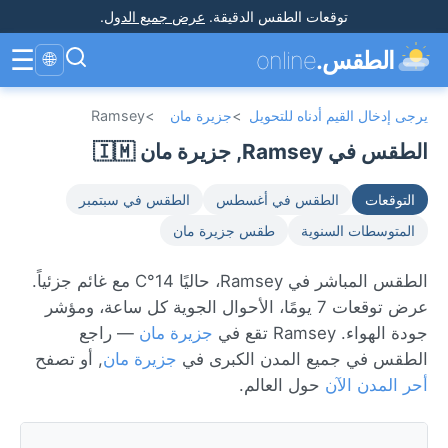
توقعات الطقس الدقيقة
.
عرض جميع الدول
.
☰
الطقس.
online
🌐
يرجى إدخال القيم أدناه للتحويل
>
جزيرة مان
>
Ramsey
الطقس في Ramsey, جزيرة مان 🇮🇲
التوقعات
الطقس في أغسطس
الطقس في سبتمبر
المتوسطات السنوية
طقس جزيرة مان
الطقس المباشر في Ramsey، حاليًا 14°C مع غائم جزئياً.
عرض توقعات 7 يومًا، الأحوال الجوية كل ساعة، ومؤشر
جودة الهواء. Ramsey تقع في
جزيرة مان
— راجع
الطقس في جميع المدن الكبرى في
جزيرة مان
, أو تصفح
أحر المدن الآن
حول العالم.