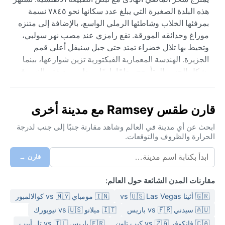
هذه البلدة الصغيرة التي يبلغ عدد سكانها نحو ٧٨٤٥ نسمة
بمرفئها الخلاب وشاطئها الرملي الواسع، بالإضافة إلى متنزه
موراغ وحدائقه المورقة. تقع رامزي عند مصب نهر سولبي،
وتحيط بها تلال خضراء تمتد حتى جبل سنيفل أعلى قمم
الجزيرة. الهندسة المعمارية الفيكتورية تزين شوارعها، بينما
يشكل الجسر المتأرجح معلمًا بارزًا يربط بين ضفتي النهر، في
مشهد يعكس هدوء الحياة في هذه البقعة البريطانية المحاطة
بمياه البحر الأيرلندي.
قارن طقس Ramsey مع مدينة أخرى
يسود رامزي مناخ محيطي (كوبن: Cfb) يتميز بشتاء معتدل
وصيف بارد نسبيًا. نادرًا ما تتجاوز درجات الحرارة في يوليو
ابحث عن أي مدينة في العالم وشاهد مقارنة جنبًا إلى جنب لدرجة
الحرارة والظروف والتوقعات.
وأغسطس ٢٠°مئوية، بينما تهبط في يناير وفبراير إلى حوالي
٥°مئوية. الأمطار موزعة على مدار العام مع قمة خفيفة في
قارن →
الخريف، ومعدل رطوبة دائم فوق ٨٠%. الرياح الغربية
المتكررة تجلب نسمات بحرية رطبة، لذا يُنصح بحمل ملابس
مقارنات المدن الشائعة حول العالم:
مقاومة للماء وطبقات متعددة حتى في الصيف. الثلوج نادرة
🇬🇷 أثينا vs 🇺🇸 Las Vegas
🇮🇳 مومباي vs 🇲🇾 كوالالمبور
ولكن ضباب الصباح الباكر شائع خاصة في الربيع، مما يضفي
أجواءً غامضة على مناظر الميناء.
🇦🇺 سيدني vs 🇫🇷 باريس
🇮🇹 ميلانو vs 🇺🇸 نيويورك
🇨🇦 فانكوفر vs 🇿🇦 كيب تاون
🇫🇷 باريس vs 🇮🇱 تل أبيب