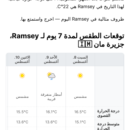
لهذا التاريخ في Ramsey هي 22°C.
ظروف مثالية في Ramsey اليوم — اخرج واستمتع بها.
توقعات الطقس لمدة 7 يوم لـ Ramsey،
جزيرة مان 🇮🇲
السبت 8.
الأحد 9.
الاثنين 10.
أغسطس
أغسطس
أغسطس
أ
أمطار متفرقة
مشمس
مشمس
قريبة
درجة الحرارة
15.5°C
16.1°C
16.5°C
القصوى
13.6°C
13.6°C
15.1°C
متوسط درجة
الحرارة