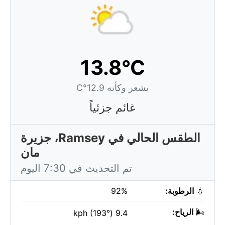
13.8°C
يشعر وكأنه 12.9°C
غائم جزئياً
الطقس الحالي في Ramsey، جزيرة
مان
تم التحديث في 7:30 اليوم
💧
الرطوبة:
92%
🌬️
الرياح:
9.4 kph (193°)