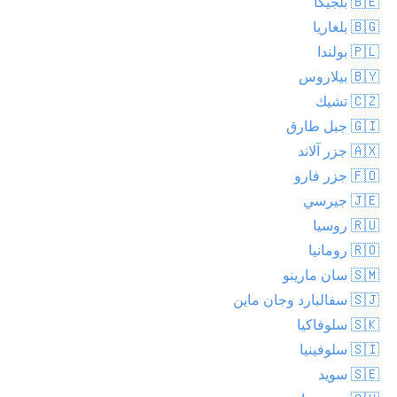
🇧🇪 بلجيكا
🇧🇬 بلغاريا
🇵🇱 بولندا
🇧🇾 بيلاروس
🇨🇿 تشيك
🇬🇮 جبل طارق
🇦🇽 جزر آلاند
🇫🇴 جزر فارو
🇯🇪 جيرسي
🇷🇺 روسيا
🇷🇴 رومانيا
🇸🇲 سان مارينو
🇸🇯 سفالبارد وجان ماين
🇸🇰 سلوفاكيا
🇸🇮 سلوفينيا
🇸🇪 سويد