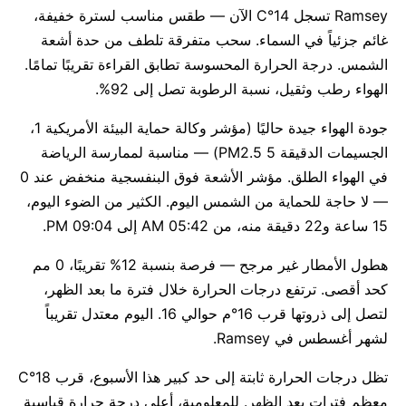
Ramsey تسجل 14°C الآن — طقس مناسب لسترة خفيفة،
غائم جزئياً في السماء. سحب متفرقة تلطف من حدة أشعة
الشمس. درجة الحرارة المحسوسة تطابق القراءة تقريبًا تمامًا.
الهواء رطب وثقيل، نسبة الرطوبة تصل إلى 92%.
جودة الهواء جيدة حاليًا (مؤشر وكالة حماية البيئة الأمريكية 1،
الجسيمات الدقيقة PM2.5 5) — مناسبة لممارسة الرياضة
في الهواء الطلق. مؤشر الأشعة فوق البنفسجية منخفض عند 0
— لا حاجة للحماية من الشمس اليوم. الكثير من الضوء اليوم،
15 ساعة و22 دقيقة منه، من 05:42 AM إلى 09:04 PM.
هطول الأمطار غير مرجح — فرصة بنسبة 12% تقريبًا، 0 مم
كحد أقصى. ترتفع درجات الحرارة خلال فترة ما بعد الظهر،
لتصل إلى ذروتها قرب 16°م حوالي 16. اليوم معتدل تقريباً
لشهر أغسطس في Ramsey.
تظل درجات الحرارة ثابتة إلى حد كبير هذا الأسبوع، قرب 18°C
معظم فترات بعد الظهر. للمعلومية، أعلى درجة حرارة قياسية