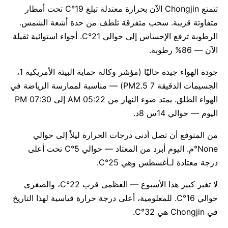
تتمتع Chongjin الآن بحرارة معتدلة تبلغ 19°C تحت أمطار
متفاوتة قريبة. سحب متفرقة تلطف من حدة أشعة الشمس.
الرطوبة ترفع الإحساس إلى حوالي 21°C. أجواء استوائية ثقيلة
الآن — 86% رطوبة.
جودة الهواء جيدة حاليًا (مؤشر وكالة حماية البيئة الأمريكية 1،
الجسيمات الدقيقة PM2.5 7) — مناسبة لممارسة الرياضة في
الهواء الطلق. يمتد ضوء النهار من 05:22 AM إلى 07:30 PM
اليوم — حوالي 14س 8د.
من المتوقع أن تصل أدنى درجات الحرارة ليلاً إلى حوالي
None°م. اليوم أبرد من المعتاد — حوالي 5°C تحت أعلى
درجة معتادة لـأغسطس وهي 25°C.
لا تغير كبير هذا الأسبوع — العظمى قرب 22°C، والصغرى
حوالي 16°C. للمعلومية، أعلى درجة حرارة قياسية لهذا التاريخ
في Chongjin هي 32°C.