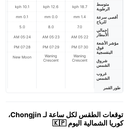
متوسط
h
10.1 kph
12.6 kph
18.7 kph
الرطوبة
0.1 mm
0.0 mm
1.4 mm
أقصى سرعة
للرياح
5.0
8.0
7.0
إجمالي
الأمطار
AM
05:24 AM
05:23 AM
05:22 AM
مؤشر الأشعة
PM
07:28 PM
07:29 PM
07:30 PM
فوق
البنفسجية
Waning
Waning
on
New Moon
Crescent
Crescent
شروق
الشمس
غروب
الشمس
طور القمر
توقعات الطقس لكل ساعة لـ Chongjin،
كوريا الشمالية اليوم 🇰🇵