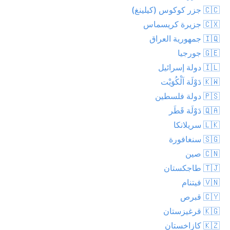
🇨🇨 جزر كوكوس (كيلينغ)
🇨🇽 جزيرة كريسماس
🇮🇶 جمهورية العراق
🇬🇪 جورجيا
🇮🇱 دولة إسرائيل
🇰🇼 دَوْلَة اَلْكُوَيْت
🇵🇸 دولة فلسطين
🇶🇦 دَوْلَة قَطَر
🇱🇰 سريلانكا
🇸🇬 سنغافورة
🇨🇳 صين
🇹🇯 طاجكستان
🇻🇳 فيتنام
🇨🇾 قبرص
🇰🇬 قرغيزستان
🇰🇿 كازاخستان