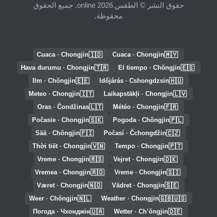
حقوق النشر © الطقس.online 2026. جميع الحقوق
محفوظة.
🇮🇩
🇲🇾
Cuaca · Chongjin
Cuaca · Chongjin
🇹🇷
🇪🇸
Hava durumu · Chongjin
El tiempo · Chŏngjin
🇪🇪
🇭🇺
Ilm · Chŏngjin
Időjárás · Cshongdzsin
🇮🇹
🇱🇻
Meteo · Chongjin
Laikapstākļi · Chongjin
🇱🇹
🇫🇷
Oras · Čondžinas
Météo · Chongjin
🇸🇰
🇵🇱
Počasie · Chongjin
Pogoda · Chŏngjin
🇫🇮
🇨🇿
Sää · Chŏngjin
Počasí · Čchongdžin
🇻🇳
🇵🇹
Thời tiết · Chongjin
Tempo · Chongjin
🇷🇸
🇩🇰
Vreme · Chongjin
Vejret · Chongjin
🇷🇴
🇸🇮
Vremea · Chongjin
Vreme · Chongjin
🇳🇴
🇸🇪
Været · Chongjin
Vädret · Chongjin
🇳🇱
🇬🇧🇺🇸
Weer · Chŏngjin
Weather · Chongjin
🇺🇦
🇩🇪
Погода · Чхонджін
Wetter · Ch’ŏngjin