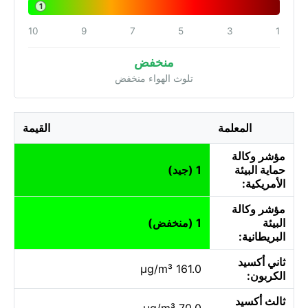
1
10
9
7
5
3
1
منخفض
تلوث الهواء منخفض
المعلمة
القيمة
مؤشر وكالة
حماية البيئة
1 (جيد)
الأمريكية:
مؤشر وكالة
البيئة
1 (منخفض)
البريطانية:
ثاني أكسيد
161.0 µg/m³
الكربون:
ثالث أكسيد
70.0 µg/m³