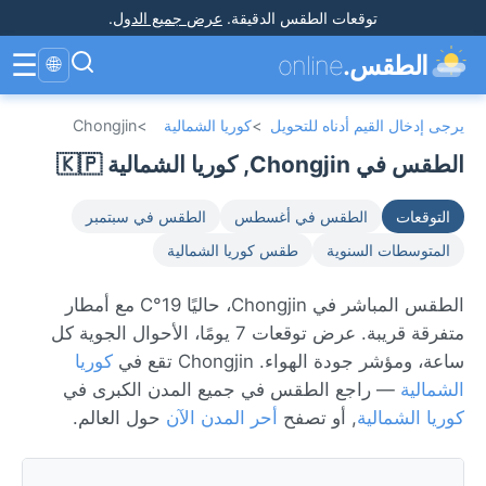
توقعات الطقس الدقيقة
.
عرض جميع الدول
.
☰
الطقس.
online
🌐
يرجى إدخال القيم أدناه للتحويل
>
كوريا الشمالية
>
Chongjin
الطقس في Chongjin, كوريا الشمالية 🇰🇵
التوقعات
الطقس في أغسطس
الطقس في سبتمبر
المتوسطات السنوية
طقس كوريا الشمالية
الطقس المباشر في Chongjin، حاليًا 19°C مع أمطار
متفرقة قريبة. عرض توقعات 7 يومًا، الأحوال الجوية كل
ساعة، ومؤشر جودة الهواء. Chongjin تقع في
كوريا
الشمالية
— راجع الطقس في جميع المدن الكبرى في
كوريا الشمالية
, أو تصفح
أحر المدن الآن
حول العالم.