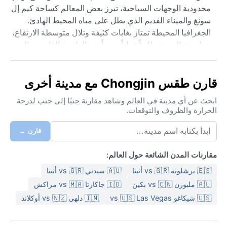
محدودية الوجهات السياحية، تبرز بعض المعالم كساحة كيم إل
سونغ والميناء القديم الذي يطل على مياه المحيط الهادئ.
الجغرافيا المحيطة تمتاز بغابات كثيفة وتلال متوسطة الارتفاع،
مما يمنح المدينة طابعاً فعلياً وحيداً بين الطبيعة القاسية والبحر
المتجمد شتوياً.
تصنف تشونغجين ضمن مناخ Dwa القاري الرطب ذي الصيف
قارن طقس Chongjin مع مدينة أخرى
الحار والشتاء الجاف. الصيف هنا حار ورطب، ترتفع الحرارة
أحياناً إلى منتصف الثلاثينيات مئوية مع هطل أمطار غزيرة بين
ابحث عن أي مدينة في العالم وشاهد مقارنة جنبًا إلى جنب لدرجة
الحرارة والظروف والتوقعات.
يونيو وأغسطس. أما الشتاء فقارس البرودة وجاف جداً،
تنخفض الحرارة إلى ما دون عشرين درجة تحت الصفر،
قارن →
وتتساقط الثلوج بمعدلات معتدلة تراكمية. الرطوبة مستمرة
أغلب العام لكنها تبلغ ذروتها صيفاً. لحقيبة السفر، يلزم أخف
مقارنات المدن الشائعة حول العالم:
الملابس القطنية للصيف وأثقل الملابس الشتوية العازلة للبرد،
🇪🇸 برشلونة vs 🇬🇷 أثينا
🇦🇺 سيدني vs 🇬🇷 أثينا
مع معطف مضاد للماء لموسم الأمطار.
🇦🇺 ملبورن vs 🇨🇳 بكين
🇮🇩 جاكارتا vs 🇲🇦 مراكش
أفضل فترة لزيارة تشونغجين من الناحية الجوية هي الربيع
🇺🇸 شيكاغو vs 🇺🇸 Las Vegas
🇮🇳 دلهي vs 🇳🇿 أوكلاند
والخريف، وتحديداً مايو وأكتوبر، حيث درجات الحرارة معتدلة
والأمطار نادرة. تشهد المدينة ظواهر رياح موسمية في الصيف
تجلب أمطاراً غزيرة أحياناً، إضافة إلى ضباب كثيف يضرب