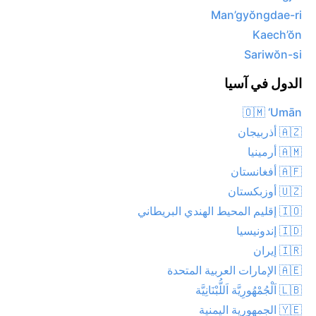
Man’gyŏngdae-ri
Kaech’ŏn
Sariwŏn-si
الدول في آسيا
🇴🇲 ‘Umān
🇦🇿 أذربيجان
🇦🇲 أرمينيا
🇦🇫 أفغانستان
🇺🇿 أوزبكستان
🇮🇴 إقليم المحيط الهندي البريطاني
🇮🇩 إندونيسيا
🇮🇷 إيران
🇦🇪 الإمارات العربية المتحدة
🇱🇧 اَلْجُمْهُورِيَّة اَللُّبْنَانِيَّة
🇾🇪 الجمهورية اليمنية