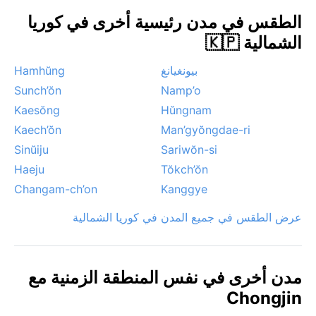
الساحل في الشتاء والربيع. العواصف الثلجية ممكنة بين
الطقس في مدن رئيسية أخرى في كوريا
ديسمبر وفبراير، لكنها ليست شديدة كمناطق الجبال الداخلية.
الشمالية 🇰🇵
الظاهرة الأبرز هي الرياح الجافة القادمة من سيبيريا في
الشتاء، مما يزيد الإحساس بالبرودة.
بيونغيانغ
Hamhŭng
Sunch’ŏn
Namp’o
Kaesŏng
Hŭngnam
Kaech’ŏn
Man’gyŏngdae-ri
Sinŭiju
Sariwŏn-si
Haeju
Tŏkch’ŏn
Changam-ch’on
Kanggye
عرض الطقس في جميع المدن في كوريا الشمالية
مدن أخرى في نفس المنطقة الزمنية مع
Chongjin