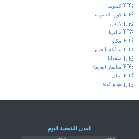
🇰🇭 كمبوديا
🇰🇷 كوريا الجنوبية
🇱🇦 لاوس
🇲🇾 ماليزيا
🇲🇴 مكاو
🇧🇭 مملكة البحرين
🇲🇳 منغوليا
🇲🇲 ميانمار (بورما)
🇳🇵 نيبال
🇭🇰 هونغ كونغ
المدن الشعبية اليوم