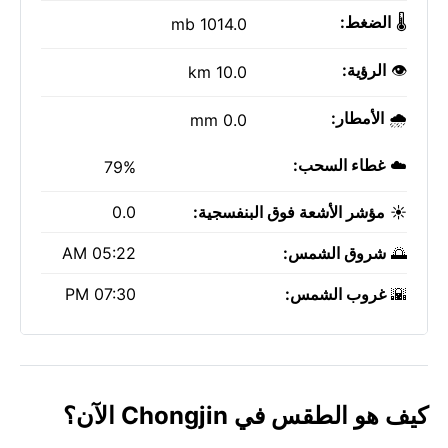
🌡️
الضغط:
1014.0 mb
👁️
الرؤية:
10.0 km
🌧️
الأمطار:
0.0 mm
☁️
غطاء السحب:
79%
☀️
مؤشر الأشعة فوق البنفسجية:
0.0
🌅
شروق الشمس:
05:22 AM
🌇
غروب الشمس:
07:30 PM
كيف هو الطقس في Chongjin الآن؟