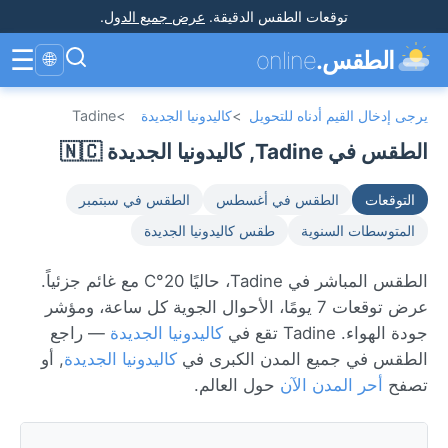
توقعات الطقس الدقيقة
.
عرض جميع الدول
.
☰
الطقس.
online
🌐
يرجى إدخال القيم أدناه للتحويل
>
كاليدونيا الجديدة
>
Tadine
الطقس في Tadine, كاليدونيا الجديدة 🇳🇨
التوقعات
الطقس في أغسطس
الطقس في سبتمبر
المتوسطات السنوية
طقس كاليدونيا الجديدة
الطقس المباشر في Tadine، حاليًا 20°C مع غائم جزئياً.
عرض توقعات 7 يومًا، الأحوال الجوية كل ساعة، ومؤشر
جودة الهواء. Tadine تقع في
كاليدونيا الجديدة
— راجع
الطقس في جميع المدن الكبرى في
كاليدونيا الجديدة
, أو
تصفح
أحر المدن الآن
حول العالم.