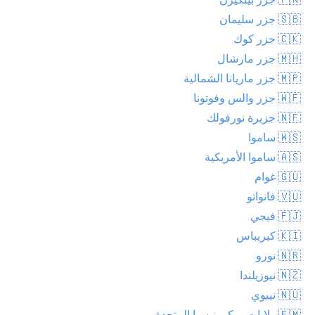
🇸🇧 جزر سليمان
🇨🇰 جزر كوك
🇲🇭 جزر مارشال
🇲🇵 جزر ماريانا الشمالية
🇼🇫 جزر والس وفوتونا
🇳🇫 جزيرة نورفولك
🇼🇸 ساموا
🇦🇸 ساموا الأمريكية
🇬🇺 غوام
🇻🇺 فانواتو
🇫🇯 فيجي
🇰🇮 كيريباس
🇳🇷 نورو
🇳🇿 نيوزيلندا
🇳🇺 نييوي
🇫🇲 ولايات ميكرونيسيا المتحدة