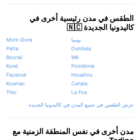
الجوية البارزة أيضاً تشكل الضباب الصباحي الكثيف فوق
الغابات، مما يخلق مشهداً ساحراً عند شروق الشمس. ورغم
الطقس في مدن رئيسية أخرى في
غزارة الأمطار، تظل تادين وجهة تفيض بالجمال الطبيعي طوال
كاليدونيا الجديدة 🇳🇨
العام.
نوميا
Mont-Dore
Païta
Dumbéa
Bourail
Wé
Koné
Poindimié
Fayaoué
Houaïlou
Koumac
Canala
Thio
La Foa
عرض الطقس في جميع المدن في كاليدونيا الجديدة
مدن أخرى في نفس المنطقة الزمنية مع