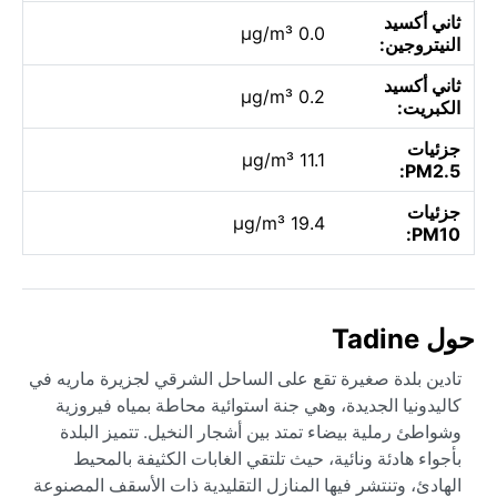
ثاني أكسيد
0.0 µg/m³
النيتروجين:
ثاني أكسيد
0.2 µg/m³
الكبريت:
جزئيات
11.1 µg/m³
PM2.5:
جزئيات
19.4 µg/m³
PM10:
حول Tadine
تادين بلدة صغيرة تقع على الساحل الشرقي لجزيرة ماريه في
كاليدونيا الجديدة، وهي جنة استوائية محاطة بمياه فيروزية
وشواطئ رملية بيضاء تمتد بين أشجار النخيل. تتميز البلدة
بأجواء هادئة ونائية، حيث تلتقي الغابات الكثيفة بالمحيط
الهادئ، وتنتشر فيها المنازل التقليدية ذات الأسقف المصنوعة