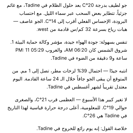
جو لطيف بدرجة 20°C بعد حلول الظلام في Tadine، مع غائم
جزئياً. تتطاير بعض السحب عبر سماء الليل. مع احتساب
البرودة، الإحساس الفعلي أقرب إلى 14°C. الجو عاصف —
هبات رياح بسرعة 32 كم/س قادمة من west.
تنفس بسهولة: جودة الهواء جيدة، مؤشر وكالة حماية البيئة 1.
شروق الشمس كان 06:20 AM، والغروب 05:29 PM: 11
ساعة و9 دقيقة من الضوء في Tadine.
انتبه جيدًا — احتمال 39% لزخات مطر، تصل إلى 1 مم. من
المتوقع أن يبقى الجو جافاً خلال الـ 24 ساعة القادمة. اليوم
معتدل تقريباً لشهر أغسطس في Tadine.
لا تغير كبير هذا الأسبوع — العظمى قرب 21°C، والصغرى
حوالي 19°C. للمعلومية، أعلى درجة حرارة قياسية لهذا التاريخ
في Tadine هي 26°C.
خلاصة القول: إنه يوم رائع للخروج في Tadine.