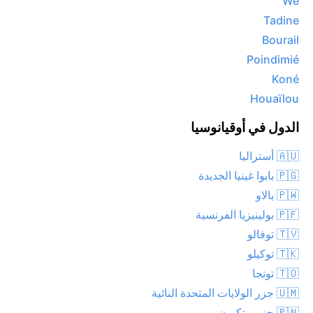
Wé
Tadine
Bourail
Poindimié
Koné
Houaïlou
الدول في أوقيانوسيا
🇦🇺 أستراليا
🇵🇬 بابوا غينيا الجديدة
🇵🇼 بالاو
🇵🇫 بولينيزيا الفرنسية
🇹🇻 توفالو
🇹🇰 توكيلو
🇹🇴 تونجا
🇺🇲 جزر الولايات المتحدة النائية
🇵🇳 جزر بيتكيرن