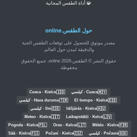
🧩 أداة الطقس المجانية
حول الطقس.online
مصدر موثوق للحصول على توقعات الطقس الحية
والدقيقة لمدن حول العالم.
حقوق النشر © الطقس.online 2026. جميع الحقوق
محفوظة.
🇮🇩
🇲🇾
Cuaca · كيلسي
Cuaca · Kielce
🇹🇷
🇪🇸
El tiempo · Kielce
Hava durumu · كيلسي
🇪🇪
🇭🇺
Időjárás · Kielce
Ilm · كيلسي
🇮🇹
🇱🇻
Meteo · Kielce
Laikapstākļi · Kelce
🇵🇱
🇱🇹
🇫🇷
Pogoda · Kielce
Oras · Kelcai
Météo · Kielce
🇫🇮
🇨🇿
🇸🇰
Počasie · كيلسي
Počasí · Kielce
Sää · Kielce