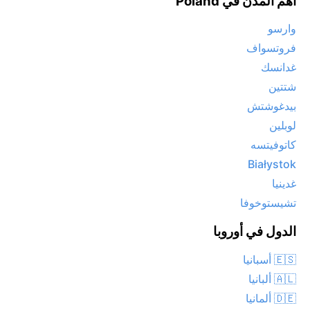
أهم المدن في Poland
وارسو
فروتسواف
غدانسك
شتتين
بيدغوشتش
لوبلين
كاتوفيتسه
Białystok
غدينيا
تشيستوخوفا
الدول في أوروبا
🇪🇸 أسبانيا
🇦🇱 ألبانيا
🇩🇪 ألمانيا