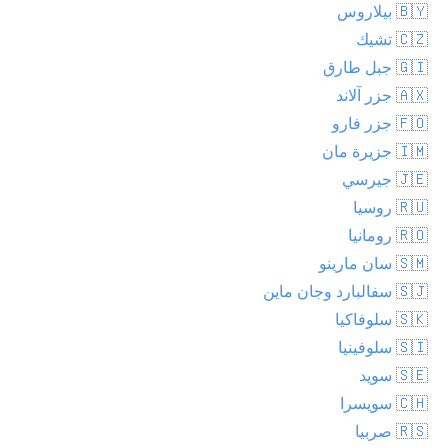
🇧🇾 بيلاروس
🇨🇿 تشيك
🇬🇮 جبل طارق
🇦🇽 جزر آلاند
🇫🇴 جزر فارو
🇮🇲 جزيرة مان
🇯🇪 جيرسي
🇷🇺 روسيا
🇷🇴 رومانيا
🇸🇲 سان مارينو
🇸🇯 سفالبارد وجان ماين
🇸🇰 سلوفاكيا
🇸🇮 سلوفينيا
🇸🇪 سويد
🇨🇭 سويسرا
🇷🇸 صربيا