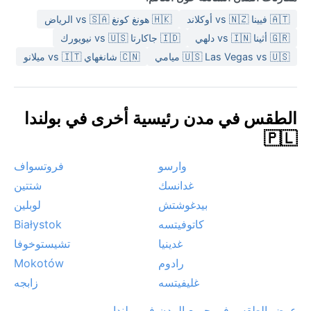
🇦🇹 فيينا vs 🇳🇿 أوكلاند
🇭🇰 هونغ كونغ vs 🇸🇦 الرياض
🇬🇷 أثينا vs 🇮🇳 دلهي
🇮🇩 جاكارتا vs 🇺🇸 نيويورك
🇺🇸 Las Vegas vs 🇺🇸 ميامي
🇨🇳 شانغهاي vs 🇮🇹 ميلانو
الطقس في مدن رئيسية أخرى في بولندا
🇵🇱
وارسو
فروتسواف
غدانسك
شتتين
بيدغوشتش
لوبلين
كاتوفيتسه
Białystok
غدينيا
تشيستوخوفا
رادوم
Mokotów
غليفيتسه
زابجه
عرض الطقس في جميع المدن في بولندا