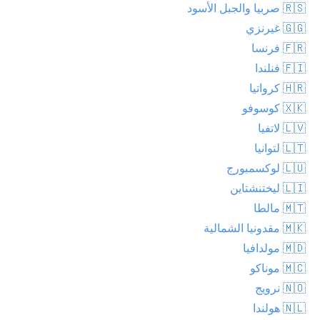
🇷🇸 صربيا والجبل الأسود
🇬🇬 غيرنزي
🇫🇷 فرنسا
🇫🇮 فنلندا
🇭🇷 كرواتيا
🇽🇰 كوسوفو
🇱🇻 لاتفيا
🇱🇹 لتوانيا
🇱🇺 لوكسمبورج
🇱🇮 ليختنشتاين
🇲🇹 مالطا
🇲🇰 مقدونيا الشمالية
🇲🇩 مولدافيا
🇲🇨 موناكو
🇳🇴 نرويج
🇳🇱 هولندا