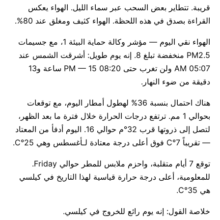
قريبة. تتطاير بعض السحب عبر سماء الليل. الهواء يعكس
القراءة بصدق في هذه اللحظة. الهواء كثيف ومغلق عند 80%.
الهواء نقي اليوم — مؤشر وكالة حماية البيئة 1، مع جسيمات
PM2.5 منخفضة تبلغ 8. إنه يوم طويل: أشرقت الشمس عند
05:07 AM ولن تغرب حتى 08:20 PM — 15 ساعة و13
دقيقة من ضوء النهار.
هناك احتمال بنسبة 36% لهطول أمطار اليوم، مع توقعات
بحوالي 1 مم. ترتفع درجات الحرارة خلال فترة ما بعد الظهر،
لتصل إلى ذروتها قرب 32°م حوالي 16. اليوم أدفأ من المعتاد
— تقريباً 7°C فوق أعلى درجة معتادة لـأغسطس وهي 25°C.
توقع 7 أيام متقلبة، واحزم ملابس للمطر حوالي Friday.
للمعلومية، أعلى درجة حرارة قياسية لهذا التاريخ في كيلسي
هي 35°C.
خلاصة القول: إنه يوم رائع للخروج في كيلسي.