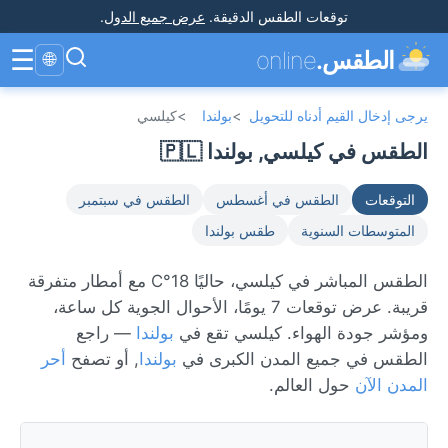
توقعات الطقس الدقيقة
.
عرض جميع الدول
.
☰
الطقس.
online
🌐
يرجى إدخال القيم أدناه للتحويل
>
بولندا
>
كيلسي
الطقس في كيلسي, بولندا 🇵🇱
التوقعات
الطقس في أغسطس
الطقس في سبتمبر
المتوسطات السنوية
طقس بولندا
الطقس المباشر في كيلسي، حاليًا 18°C مع أمطار متفرقة
قريبة. عرض توقعات 7 يومًا، الأحوال الجوية كل ساعة،
ومؤشر جودة الهواء. كيلسي تقع في
بولندا
— راجع
الطقس في جميع المدن الكبرى في
بولندا
, أو تصفح
أحر
المدن الآن
حول العالم.