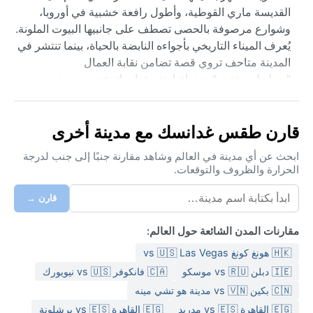
القديسة ماري القوطية، وأطول رافعة خشبية في أوروبا،
وشوارع مرصوفة بالحصى تصطف على جانبيها البيوت الملونة.
يُعرف الميناء التاريخي بأجواءه النابضة بالحياة، بينما تنتشر في
المدينة متاحف تروي قصة تضامن نقابة العمال
"سوليدارنوشتش". جغرافيا، تقع غدانسك عند مصب نهر
موتواوا، مما يمنحها طابعاً بحرياً هادئاً مع نسمات هواء منعشة
طوال العام.
قارن طقس غدانسك مع مدينة أخرى
مناخ المدينة من نوع Dfb (قاري رطب مع صيف معتدل)،
حيث يكون الصيف لطيفاً نسبياً بمتوسط درجات حرارة تتراوح
ابحث عن أي مدينة في العالم وشاهد مقارنة جنبًا إلى جنب لدرجة
الحرارة والظروف والتوقعات.
بين 18 و22 درجة مئوية، مع أمطار متوسطة ورطوبة مرتفعة
أحياناً. أما الشتاء فبارد ومثلج، إذ تنخفض الحرارة غالباً إلى ما
قارن →
دون الصفر مع تساقط ثلوج متكرر. ينبغي للزوار حمل ملابس
خفيفة متعددة الطبقات في الصيف، بينما تتطلب أيام الشتاء
مقارنات المدن الشائعة حول العالم:
معاطف ثقيلة وأحذية مقاومة للماء والثلج. تزداد الرطوبة في
🇭🇰 هونغ كونغ vs 🇺🇸 Las Vegas
الخريف والربيع، لذا يُنصح بإحضار مظلة أو سترة مقاومة
للمطر.
🇮🇪 دبلن vs 🇷🇺 موسكو
🇨🇦 فانكوفر vs 🇺🇸 نيويورك
🇨🇳 بكين vs 🇻🇳 مدينة هو تشي مينه
أفضل وقت لزيارة غدانسك من منظور الطقس هو بين أواخر
🇪🇬 القاهرة vs 🇪🇸 مدريد
🇪🇬 القاهرة vs 🇪🇸 برشلونة
مايو وأوائل سبتمبر، حيث الأجواء مشمسة ودافئة تسمح