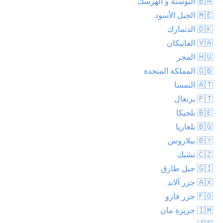
🇧🇦 البوسنة و الهرسك
🇲🇪 الجبل الأسود
🇩🇰 الدنمارك
🇻🇦 الفاتيكان
🇭🇺 المجر
🇬🇧 المملكة المتحدة
🇦🇹 النمسا
🇵🇹 برتغال
🇧🇪 بلجيكا
🇧🇬 بلغاريا
🇧🇾 بيلاروس
🇨🇿 تشيك
🇬🇮 جبل طارق
🇦🇽 جزر آلاند
🇫🇴 جزر فارو
🇮🇲 جزيرة مان