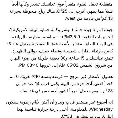
متقطعة تجعل الضوء متغيراً فوق غدانسك. تشعر وكأنها أدفأ
قليلاً مما يظهر، أقرب إلى 25°C. هناك رياح ملحوظة بسرعة
13 كم/س قادمة من west.
جودة الهواء جيدة حاليًا (مؤشر وكالة حماية البيئة الأمريكية 1،
الجسيمات الدقيقة PM2.5 9) — مناسبة لممارسة الرياضة
في الهواء الطلق. مؤشر الأشعة فوق البنفسجية معتدل عند 5؛
يُنصح بارتداء نظارات شمسية وغطاء خفيف حوالي الظهيرة.
تتمتع غدانسك بـ 15 ساعة و38 دقيقة طويلة من ضوء النهار،
من شروق الشمس 05:02 AM إلى غروبها 08:40 PM.
هطول الأمطار غير مرجح — فرصة بنسبة 10% تقريبًا، 0 مم
كحد أقصى. أدفأ جزء من اليوم يكون قرب 14 عند حوالي
23°م. اليوم معتدل تقريباً لشهر أغسطس في غدانسك.
إنه أسبوع غير مستقر قادم، ويبدو أن أكثر الأيام رطوبة سيكون
Wednesday. للمعلومية، أعلى درجة حرارة قياسية لهذا
التاريخ في غدانسك هي 33°C.