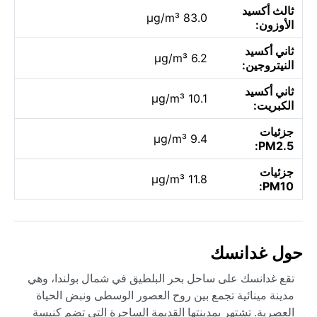
ثالث أكسيد
83.0 µg/m³
الأوزون:
ثاني أكسيد
6.2 µg/m³
النيتروجين:
ثاني أكسيد
10.1 µg/m³
الكبريت:
جزئيات
9.4 µg/m³
PM2.5:
جزئيات
11.8 µg/m³
PM10:
حول غدانسك
تقع غدانسك على ساحل بحر البلطيق في شمال بولندا، وهي
مدينة مينائية تجمع بين روح العصور الوسطى ونبض الحياة
العصرية. تشتهر بمدينتها القديمة الساحرة التي تضم كنيسة