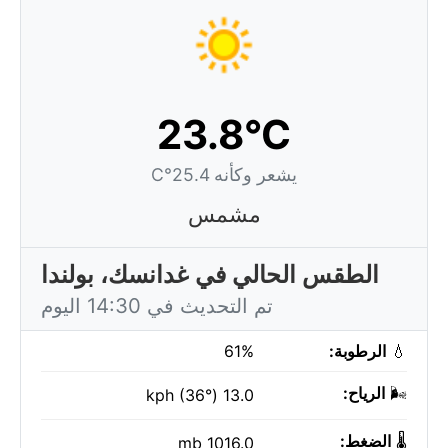
23.8°C
يشعر وكأنه 25.4°C
مشمس
الطقس الحالي في غدانسك، بولندا
تم التحديث في 14:30 اليوم
💧
الرطوبة:
61%
🌬️
الرياح:
13.0 kph (36°)
🌡️
الضغط:
1016.0 mb