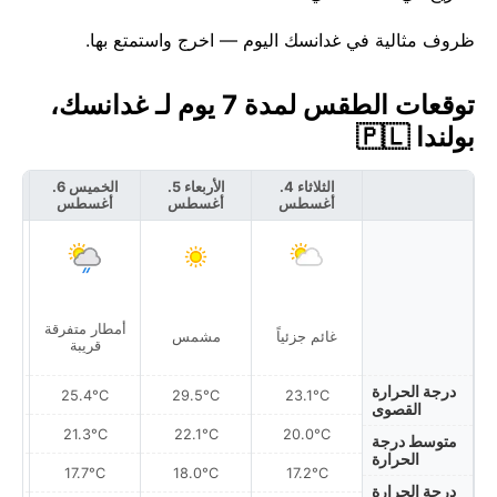
ظروف مثالية في غدانسك اليوم — اخرج واستمتع بها.
توقعات الطقس لمدة 7 يوم لـ غدانسك،
بولندا 🇵🇱
الثلاثاء 4.
الأربعاء 5.
الخميس 6.
أغسطس
أغسطس
أغسطس
أ
أمطار متفرقة
غائم جزئياً
مشمس
قريبة
درجة الحرارة
25.4°C
29.5°C
23.1°C
القصوى
21.3°C
22.1°C
20.0°C
متوسط درجة
الحرارة
17.7°C
18.0°C
17.2°C
درجة الحرارة