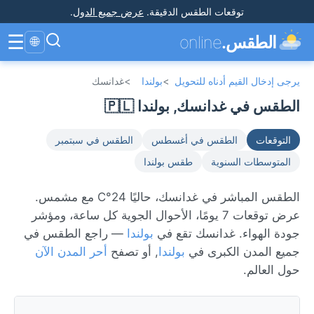
توقعات الطقس الدقيقة
.
عرض جميع الدول
.
☰
الطقس.
online
🌐
يرجى إدخال القيم أدناه للتحويل
>
بولندا
>
غدانسك
الطقس في غدانسك, بولندا 🇵🇱
التوقعات
الطقس في أغسطس
الطقس في سبتمبر
المتوسطات السنوية
طقس بولندا
الطقس المباشر في غدانسك، حاليًا 24°C مع مشمس.
عرض توقعات 7 يومًا، الأحوال الجوية كل ساعة، ومؤشر
جودة الهواء. غدانسك تقع في
بولندا
— راجع الطقس في
جميع المدن الكبرى في
بولندا
, أو تصفح
أحر المدن الآن
حول العالم.