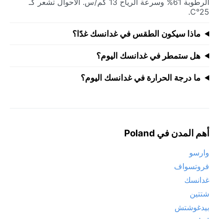
الرطوبة 61% وسرعة الرياح 13 كم/س. الأحوال تشعر كـ
25°C.
ماذا سيكون الطقس في غدانسك غدًا؟
هل ستمطر في غدانسك اليوم؟
ما درجة الحرارة في غدانسك اليوم؟
أهم المدن في Poland
وارسو
فروتسواف
غدانسك
شتتين
بيدغوشتش