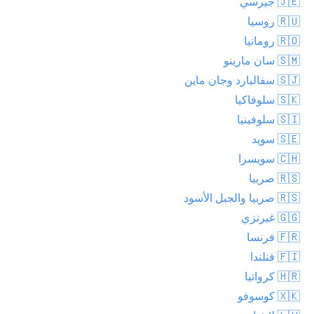
🇯🇪 جيرسي
🇷🇺 روسيا
🇷🇴 رومانيا
🇸🇲 سان مارينو
🇸🇯 سفالبارد وجان ماين
🇸🇰 سلوفاكيا
🇸🇮 سلوفينيا
🇸🇪 سويد
🇨🇭 سويسرا
🇷🇸 صربيا
🇷🇸 صربيا والجبل الأسود
🇬🇬 غيرنزي
🇫🇷 فرنسا
🇫🇮 فنلندا
🇭🇷 كرواتيا
🇽🇰 كوسوفو