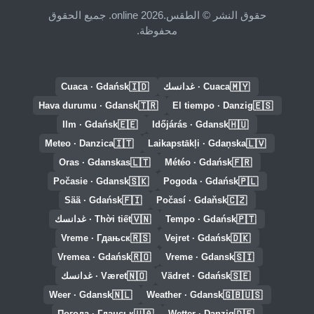
حقوق النشر © الطقس.online 2026. جميع الحقوق
محفوظة.
🇮🇩
🇲🇾
Cuaca · غدانسك
Cuaca · Gdańsk
🇹🇷
🇪🇸
Hava durumu · Gdansk
El tiempo · Danzig
🇪🇪
🇭🇺
Ilm · Gdańsk
Időjárás · Gdansk
🇮🇹
🇱🇻
Meteo · Danzica
Laikapstākļi · Gdaņska
🇱🇹
🇫🇷
Oras · Gdanskas
Météo · Gdańsk
🇸🇰
🇵🇱
Počasie · Gdansk
Pogoda · Gdańsk
🇫🇮
🇨🇿
Sää · Gdańsk
Počasí · Gdaňsk
🇻🇳
🇵🇹
Tempo · Gdańsk
Thời tiết · غدانسك
🇷🇸
🇩🇰
Vreme · Гдањск
Vejret · Gdańsk
🇷🇴
🇸🇮
Vremea · Gdańsk
Vreme · Gdansk
🇳🇴
🇸🇪
Vädret · Gdańsk
Været · غدانسك
🇳🇱
🇬🇧🇺🇸
Weer · Gdansk
Weather · Gdansk
🇺🇦
🇩🇪
Погода · Гданськ
Wetter · Danzig