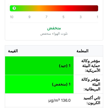
1
10
9
7
5
3
1
منخفض
تلوث الهواء منخفض
المعلمة
القيمة
مؤشر وكالة
حماية البيئة
1 (جيد)
الأمريكية:
مؤشر وكالة
البيئة
1 (منخفض)
البريطانية:
ثاني أكسيد
136.0 µg/m³
الكربون: