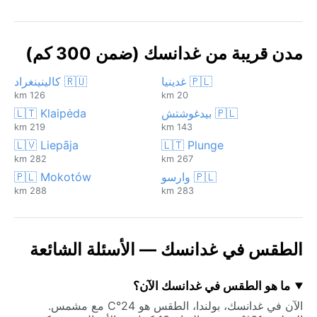
مدن قريبة من غدانسك (ضمن 300 كم)
🇵🇱 غدينيا
🇷🇺 كالينينغراد
126 km
20 km
🇵🇱 بيدغوشتش
🇱🇹 Klaipėda
219 km
143 km
🇱🇻 Liepāja
🇱🇹 Plunge
282 km
267 km
🇵🇱 وارسو
🇵🇱 Mokotów
288 km
283 km
الطقس في غدانسك — الأسئلة الشائعة
ما هو الطقس في غدانسك الآن؟
الآن في غدانسك، بولندا، الطقس هو 24°C مع مشمس.