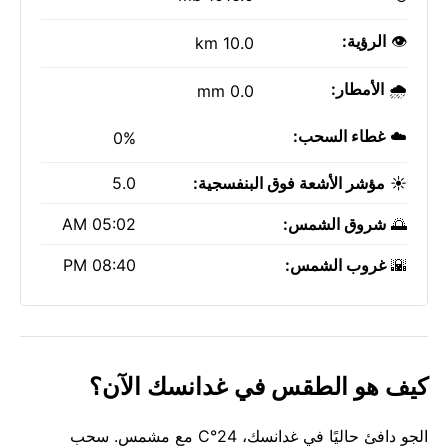
👁️
الرؤية:
10.0 km
🌧️
الأمطار:
0.0 mm
☁️
غطاء السحب:
0%
☀️
مؤشر الأشعة فوق البنفسجية:
5.0
🌅
شروق الشمس:
05:02 AM
🌇
غروب الشمس:
08:40 PM
كيف هو الطقس في غدانسك الآن؟
الجو دافئ حاليًا في غدانسك، 24°C مع مشمس. سحب