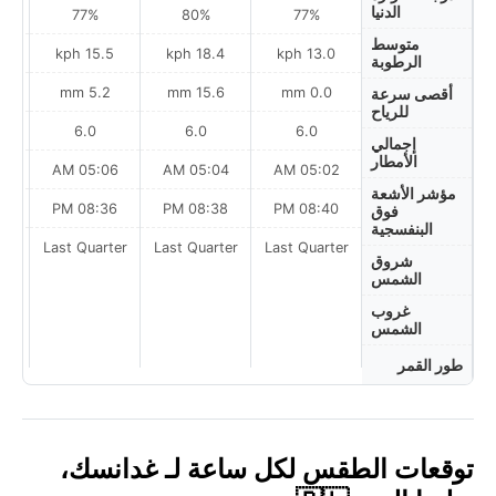
الدنيا
77%
80%
77%
متوسط
h
15.5 kph
18.4 kph
13.0 kph
الرطوبة
5.2 mm
15.6 mm
0.0 mm
أقصى سرعة
للرياح
6.0
6.0
6.0
إجمالي
الأمطار
AM
05:06 AM
05:04 AM
05:02 AM
مؤشر الأشعة
PM
08:36 PM
08:38 PM
08:40 PM
فوق
البنفسجية
Last Quarter
Last Quarter
Last Quarter
t
شروق
الشمس
غروب
الشمس
طور القمر
توقعات الطقس لكل ساعة لـ غدانسك،