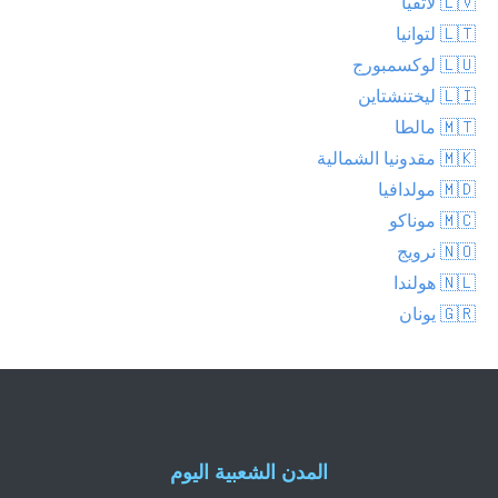
🇱🇻 لاتفيا
🇱🇹 لتوانيا
🇱🇺 لوكسمبورج
🇱🇮 ليختنشتاين
🇲🇹 مالطا
🇲🇰 مقدونيا الشمالية
🇲🇩 مولدافيا
🇲🇨 موناكو
🇳🇴 نرويج
🇳🇱 هولندا
🇬🇷 يونان
المدن الشعبية اليوم