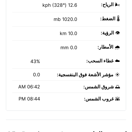
🌬️
الرياح:
12.6 kph (328°)
🌡️
الضغط:
1020.0 mb
👁️
الرؤية:
10.0 km
🌧️
الأمطار:
0.0 mm
☁️
غطاء السحب:
43%
☀️
مؤشر الأشعة فوق البنفسجية:
0.0
🌅
شروق الشمس:
06:42 AM
🌇
غروب الشمس:
08:44 PM