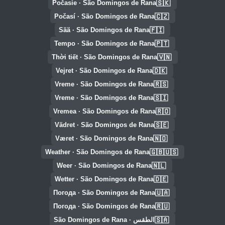
🇸🇰
Počasie · São Domingos de Rana
🇨🇿
Počasí · São Domingos de Rana
🇫🇮
Sää · São Domingos de Rana
🇵🇹
Tempo · São Domingos de Rana
🇻🇳
Thời tiết · São Domingos de Rana
🇩🇰
Vejret · São Domingos de Rana
🇷🇸
Vreme · São Domingos de Rana
🇸🇮
Vreme · São Domingos de Rana
🇷🇴
Vremea · São Domingos de Rana
🇸🇪
Vädret · São Domingos de Rana
🇳🇴
Været · São Domingos de Rana
🇬🇧🇺🇸
Weather · São Domingos de Rana
🇳🇱
Weer · São Domingos de Rana
🇩🇪
Wetter · São Domingos de Rana
🇺🇦
Погода · São Domingos de Rana
🇷🇺
Погода · São Domingos de Rana
🇸🇦
الطقس · São Domingos de Rana