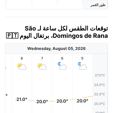
طور القمر
توقعات الطقس لكل ساعة لـ São
Domingos de Rana، برتغال اليوم 🇵🇹
Wednesday, August 05, 2026
9
8
7
6
5
27.0°C
24.0°C
22.0°C
2.0°
21.0°
20.0°
20.0°
20.0°
20.0°C