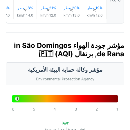
17.0°C
19% مطر
20% مطر
21% مطر
18% مطر
13% مطر
↑
↑
↑
↑
↑
17.0 km/h
14.0 km/h
12.0 km/h
13.0 km/h
12.0 km/h
مؤشر جودة الهواء in São Domingos
de Rana, برتغال 🇵🇹 (AQI)
مؤشر وكالة حماية البيئة الأمريكية
Environmental Protection Agency
1
6
5
4
3
2
1
جيد
تعتبر جودة الهواء مرضية