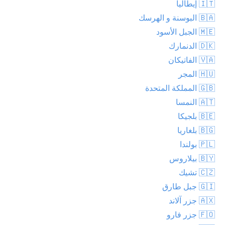
🇮🇹 إيطاليا
🇧🇦 البوسنة و الهرسك
🇲🇪 الجبل الأسود
🇩🇰 الدنمارك
🇻🇦 الفاتيكان
🇭🇺 المجر
🇬🇧 المملكة المتحدة
🇦🇹 النمسا
🇧🇪 بلجيكا
🇧🇬 بلغاريا
🇵🇱 بولندا
🇧🇾 بيلاروس
🇨🇿 تشيك
🇬🇮 جبل طارق
🇦🇽 جزر آلاند
🇫🇴 جزر فارو