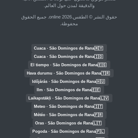
والدقيقة لمدن حول العالم.
حقوق النشر © الطقس.online 2026. جميع الحقوق
محفوظة.
🇲🇾
Cuaca · São Domingos de Rana
🇮🇩
Cuaca · São Domingos de Rana
🇪🇸
El tiempo · São Domingos de Rana
🇹🇷
Hava durumu · São Domingos de Rana
🇭🇺
Időjárás · São Domingos de Rana
🇪🇪
Ilm · São Domingos de Rana
🇱🇻
Laikapstākļi · São Domingos de Rana
🇮🇹
Meteo · São Domingos de Rana
🇫🇷
Météo · São Domingos de Rana
🇱🇹
Oras · São Domingos de Rana
🇵🇱
Pogoda · São Domingos de Rana