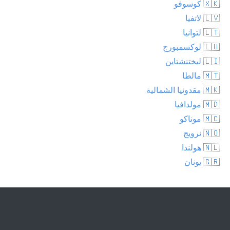
🇽🇰 كوسوفو
🇱🇻 لاتفيا
🇱🇹 لتوانيا
🇱🇺 لوكسمبورج
🇱🇮 ليختنشتاين
🇲🇹 مالطا
🇲🇰 مقدونيا الشمالية
🇲🇩 مولدافيا
🇲🇨 موناكو
🇳🇴 نرويج
🇳🇱 هولندا
🇬🇷 يونان