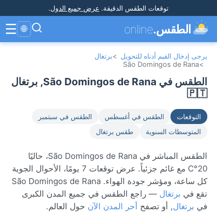
توقعات الطقس الدقيقة
.
عرض جميع الدول
.
☰
الطقس.
online
🌐
يرجى إدخال القيم أدناه للتحويل
>
برتغال
São Domingos de Rana
>
الطقس في São Domingos de Rana, برتغال
🇵🇹
التوقعات
الطقس في أغسطس
الطقس في سبتمبر
المتوسطات السنوية
طقس برتغال
الطقس المباشر في São Domingos de Rana، حاليًا
20°C مع غائم جزئياً. عرض توقعات 7 يومًا، الأحوال الجوية
كل ساعة، ومؤشر جودة الهواء. São Domingos de Rana
تقع في
برتغال
— راجع الطقس في جميع المدن الكبرى
في
برتغال
, أو تصفح
أحر المدن الآن
حول العالم.