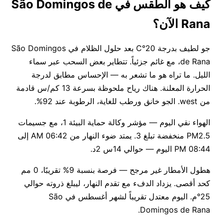
كيف هو الطقس في São Domingos de
Rana الآن؟
جو لطيف بدرجة 20°C بعد حلول الظلام في São Domingos
de Rana، مع غائم جزئياً. تتطاير بعض السحب عبر سماء
الليل. ما تراه هو ما تشعر به — الإحساس مطابق لدرجة
الحرارة المعلنة. هناك رياح ملحوظة بسرعة 13 كم/س قادمة
من west. الجو خانق ورطب للغاية، الرطوبة عند 92%.
الهواء نقي اليوم — مؤشر وكالة حماية البيئة 1، مع جسيمات
PM2.5 منخفضة تبلغ 3. يمتد ضوء النهار من 06:42 AM إلى
08:44 PM اليوم — حوالي 14س 2د.
هطول الأمطار غير مرجح — فرصة بنسبة 9% تقريبًا، 0 مم
كحد أقصى. يزداد الدفء مع تقدم النهار، ليبلغ ذروته حوالي
25°م. اليوم معتدل تقريباً لشهر أغسطس في São
Domingos de Rana.