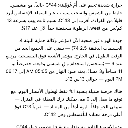
حرارة شديدة تخيم على أُمّ غُوَيْلِينَة: 44°C حالياً، مع مشمس.
خليط من الشمس والسحب ينساب عبر السماء. الإحساس أبرد
قليلاً من القراءة، أقرب إلى 43°C. نسيم ثابت يهب بسرعة 13
كم/س من west. الرطوبة منخفضة جداً الآن عند 17%.
جودة الهواء غير صحية الآن (مؤشر وكالة حماية البيئة 4،
الجسيمات الدقيقة 2.5 74) — ينبغي على الجميع الحد من
الوقت الطويل في الخارج. مؤشر الأشعة فوق البنفسجية مرتفع
عند 6 — يُستحسن استخدام واقٍ شمسي وقبعة، خصوصاً بين
11 صباحاً و3 مساءً. يمتد ضوء النهار من 05:05 AM إلى 06:17
PM اليوم — حوالي 13س 12د.
هناك فرصة ضئيلة بنسبة 1% فقط لهطول الأمطار اليوم، مع
توقع ما يصل إلى 0 مم. يمكنك ترك المظلة في المنزل —
سيبقى الجو جافاً. اليوم أدفأ من المعتاد — تقريباً 3°C فوق
أعلى درجة معتادة لـأغسطس وهي 42°C.
يبدو الأسبوع القادم مستقرًا، مع بقاء العظمى حول 44°C