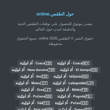
حول الطقس.online
مصدر موثوق للحصول على توقعات الطقس الحية
والدقيقة لمدن حول العالم.
حقوق النشر © الطقس.online 2026. جميع الحقوق
محفوظة.
🇮🇩
🇲🇾
Cuaca · أُمّ غُوَيْلِينَة
Cuaca · أُمّ غُوَيْلِينَة
🇹🇷
🇪🇸
El tiempo · أُمّ غُوَيْلِينَة
Hava durumu · أُمّ غُوَيْلِينَة
🇪🇪
🇭🇺
Időjárás · أُمّ غُوَيْلِينَة
Ilm · أُمّ غُوَيْلِينَة
🇮🇹
🇱🇻
Laikapstākļi · أُمّ غُوَيْلِينَة
Meteo · أُمّ غُوَيْلِينَة
🇱🇹
🇫🇷
Météo · أُمّ غُوَيْلِينَة
Oras · أُمّ غُوَيْلِينَة
🇸🇰
🇵🇱
Pogoda · أُمّ غُوَيْلِينَة
Počasie · أُمّ غُوَيْلِينَة
🇫🇮
🇨🇿
Počasí · أُمّ غُوَيْلِينَة
Sää · أُمّ غُوَيْلِينَة
🇻🇳
🇵🇹
Tempo · أُمّ غُوَيْلِينَة
Thời tiết · أُمّ غُوَيْلِينَة