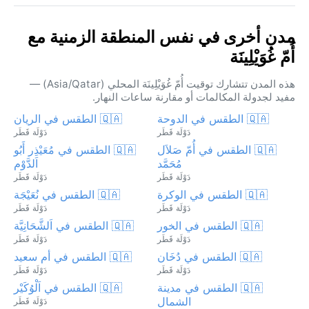
مدن أخرى في نفس المنطقة الزمنية مع
أُمّ غُوَيْلِينَة
هذه المدن تتشارك توقيت أُمّ غُوَيْلِينَة المحلي (Asia/Qatar) —
مفيد لجدولة المكالمات أو مقارنة ساعات النهار.
🇶🇦 الطقس في الدوحة
🇶🇦 الطقس في الريان
دَوْلَة قَطَر
دَوْلَة قَطَر
🇶🇦 الطقس في أُمّ صَلاَل
🇶🇦 الطقس في مُعَيْذِر أَبُو
مُحَمَّد
اَلدَّوْم
دَوْلَة قَطَر
دَوْلَة قَطَر
🇶🇦 الطقس في الوكرة
🇶🇦 الطقس في نُعَيْجَة
دَوْلَة قَطَر
دَوْلَة قَطَر
🇶🇦 الطقس في الخور
🇶🇦 الطقس في اَلشَّحَانِيَّة
دَوْلَة قَطَر
دَوْلَة قَطَر
🇶🇦 الطقس في دُخَان
🇶🇦 الطقس في أم سعيد
دَوْلَة قَطَر
دَوْلَة قَطَر
🇶🇦 الطقس في مدينة
🇶🇦 الطقس في اَلْوُكَيْر
الشمال
دَوْلَة قَطَر