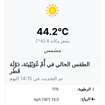
44.2°C
يشعر وكأنه 42.8°C
مشمس
الطقس الحالي في أُمّ غُوَيْلِينَة، دَوْلَة
قَطَر
تم التحديث في 14:15 اليوم
💧
الرطوبة:
17%
🌬️
الرياح:
13.0 kph (16°)