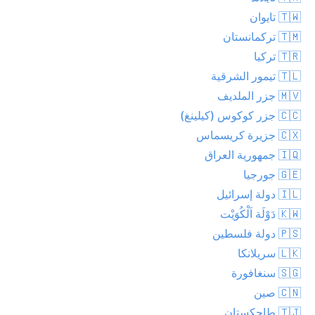
🇹🇼 تايوان
🇹🇲 تركمانستان
🇹🇷 تركيا
🇹🇱 تيمور الشرقية
🇲🇻 جزر الملديف
🇨🇨 جزر كوكوس (كيلينغ)
🇨🇽 جزيرة كريسماس
🇮🇶 جمهورية العراق
🇬🇪 جورجيا
🇮🇱 دولة إسرائيل
🇰🇼 دَوْلَة اَلْكُوَيْت
🇵🇸 دولة فلسطين
🇱🇰 سريلانكا
🇸🇬 سنغافورة
🇨🇳 صين
🇹🇯 طاجكستان