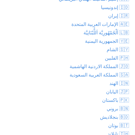
🇮🇩 إندونيسيا
🇮🇷 إيران
🇦🇪 الإمارات العربية المتحدة
🇱🇧 اَلْجُمْهُورِيَّة اَللُّبْنَانِيَّة
🇾🇪 الجمهورية اليمنية
🇸🇾 الشام
🇵🇭 الفلبين
🇯🇴 المملكة الاردنية الهاشمية
🇸🇦 المملكة العربية السعودية
🇮🇳 الهند
🇯🇵 اليابان
🇵🇰 باكستان
🇧🇳 بروني
🇧🇩 بنجلاديش
🇧🇹 بوتان
🇹🇭 تايلاند