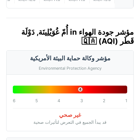
مؤشر جودة الهواء in أُمّ غُوَيْلِينَة, دَوْلَة
قَطَر 🇶🇦 (AQI)
مؤشر وكالة حماية البيئة الأمريكية
Environmental Protection Agency
4
6
5
4
3
2
1
غير صحي
قد يبدأ الجميع في التعرض لتأثيرات صحية