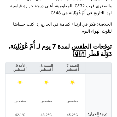
والصغرى قرب 32°C. للمعلومية، أعلى درجة حرارة قياسية
لهذا التاريخ في أُمّ غُوَيْلِينَة هي 48°C.
الخلاصة: فكر في ارتداء كمامة في الخارج إذا كنت حساسًا
لتلوث الهواء اليوم.
توقعات الطقس لمدة 7 يوم لـ أُمّ غُوَيْلِينَة،
دَوْلَة قَطَر 🇶🇦
الجمعة 7.
السبت 8.
الأحد 9.
أغسطس
أغسطس
أغسطس
أ
مشمس
مشمس
مشمس
درجة الحرارة
42.1°C
43.2°C
45.2°C