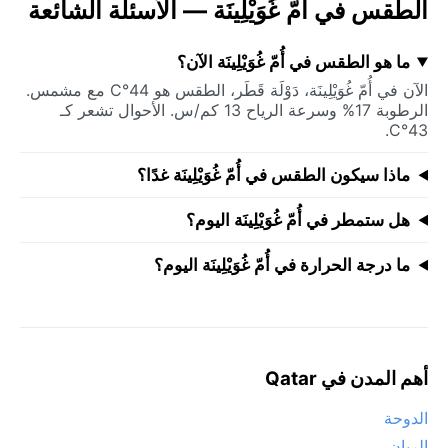
الطقس في أُمّ غُوَيْلِينَة — الأسئلة الشائعة
ما هو الطقس في أُمّ غُوَيْلِينَة الآن؟
الآن في أُمّ غُوَيْلِينَة، دَوْلَة قَطَر، الطقس هو 44°C مع مشمس.
الرطوبة 17% وسرعة الرياح 13 كم/س. الأحوال تشعر كـ
43°C.
ماذا سيكون الطقس في أُمّ غُوَيْلِينَة غدًا؟
هل ستمطر في أُمّ غُوَيْلِينَة اليوم؟
ما درجة الحرارة في أُمّ غُوَيْلِينَة اليوم؟
أهم المدن في Qatar
الدوحة
الريان