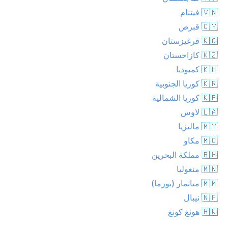
🇻🇳 فيتنام
🇨🇾 قبرص
🇰🇬 قرغيزستان
🇰🇿 كازاخستان
🇰🇭 كمبوديا
🇰🇷 كوريا الجنوبية
🇰🇵 كوريا الشمالية
🇱🇦 لاوس
🇲🇾 ماليزيا
🇲🇴 مكاو
🇧🇭 مملكة البحرين
🇲🇳 منغوليا
🇲🇲 ميانمار (بورما)
🇳🇵 نيبال
🇭🇰 هونغ كونغ