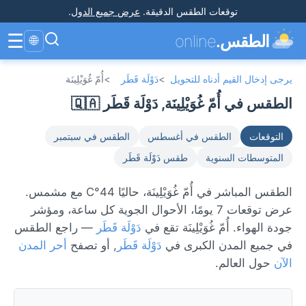
توقعات الطقس الدقيقة
.
عرض جميع الدول
.
☰
الطقس.
online
🌐
يرجى إدخال القيم أدناه للتحويل
>
دَوْلَة قَطَر
>
أُمّ غُوَيْلِينَة
الطقس في أُمّ غُوَيْلِينَة, دَوْلَة قَطَر 🇶🇦
التوقعات
الطقس في أغسطس
الطقس في سبتمبر
المتوسطات السنوية
طقس دَوْلَة قَطَر
الطقس المباشر في أُمّ غُوَيْلِينَة، حاليًا 44°C مع مشمس.
عرض توقعات 7 يومًا، الأحوال الجوية كل ساعة، ومؤشر
جودة الهواء. أُمّ غُوَيْلِينَة تقع في
دَوْلَة قَطَر
— راجع الطقس
في جميع المدن الكبرى في
دَوْلَة قَطَر
, أو تصفح
أحر المدن
الآن
حول العالم.