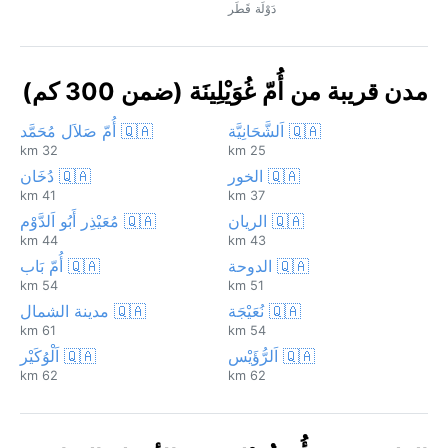
دَوْلَة قَطَر
مدن قريبة من أُمّ غُوَيْلِينَة (ضمن 300 كم)
🇶🇦 اَلشَّحَانِيَّة
🇶🇦 أُمّ صَلاَل مُحَمَّد
32 km
25 km
🇶🇦 الخور
🇶🇦 دُخَان
41 km
37 km
🇶🇦 الريان
🇶🇦 مُعَيْذِر أَبُو اَلدَّوْم
44 km
43 km
🇶🇦 الدوحة
🇶🇦 أُمّ بَاب
54 km
51 km
🇶🇦 نُعَيْجَة
🇶🇦 مدينة الشمال
61 km
54 km
🇶🇦 اَلرُّؤَيْس
🇶🇦 اَلْوُكَيْر
62 km
62 km