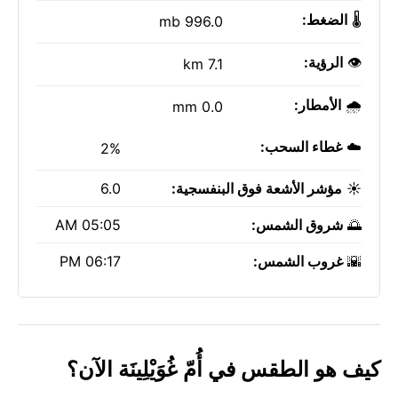
🌡️
الضغط:
996.0 mb
👁️
الرؤية:
7.1 km
🌧️
الأمطار:
0.0 mm
☁️
غطاء السحب:
2%
☀️
مؤشر الأشعة فوق البنفسجية:
6.0
🌅
شروق الشمس:
05:05 AM
🌇
غروب الشمس:
06:17 PM
كيف هو الطقس في أُمّ غُوَيْلِينَة الآن؟