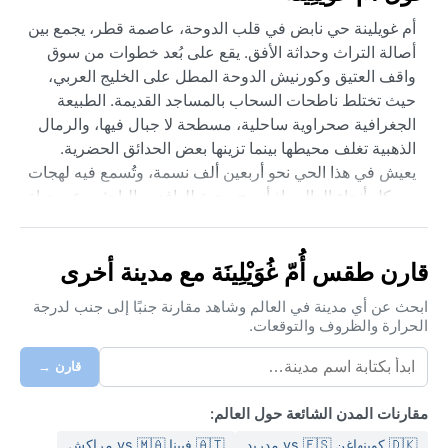
أم غويلينة حي نابض في قلب الدوحة، عاصمة قطر، يجمع بين
أصالة التراث وحداثة الأفق. يقع على بُعد خطوات من سوق
واقف العتيق وكورنيش الدوحة المطل على الخليج العربي،
حيث تختلط ناطحات السحاب بالمساجد القديمة. الطبيعة
الجغرافية صحراوية ساحلية، مسطحة لا جبال فيها، والرمال
الذهبية تغلف محيطها بينما تزينها بعض الحدائق الحضرية.
يعيش في هذا الحي نحو أربعين ألف نسمة، وتُسمع فيه لهجات
من كل أنحاء العالم، إذ أصبح وجهة للوافدين الباحثين عن حياة
عصرية تتوسط مواقع الجذب السياحي.
مناخ أم غويلينة ينتمي إلى تصنيف كوبن للصحاري الحارة
قارن طقس أُمّ غُوَيْلِينَة مع مدينة أخرى
(BWh)، ما يعني صيفاً لاهباً شبه دائم وشتاءً معتدلاً قصيراً.
درجات الحرارة صيفاً تتجاوز 45 درجة مئوية مع رطوبة ساحلية
ابحث عن أي مدينة في العالم وشاهد مقارنة جنبًا إلى جنب لدرجة
الحرارة والظروف والتوقعات.
خانقة تصل أحياناً إلى 80%، فلا غنى عن الملابس القطنية
فاتحة اللون والمياه الوفيرة. الشتاء من ديسمبر إلى فبراير
قارن →
لطيف جداً، بنهار مشرق وليالٍ باردة قليلاً، سقوط المطر نادر
لا يتجاوز 75 ملم سنوياً ويتركز في أشهر الشتاء على شكل
مقارنات المدن الشائعة حول العالم:
زخات عابرة. الحقيبة الصيفية تحتاج ملابس خفيفة ونظارات
🇩🇰 كوبنهاغن vs 🇪🇸 مدريد
🇦🇹 فيينا vs 🇲🇦 مراكش
شمسية، بينما تكفي سترة خفيفة لفصل الشتاء.