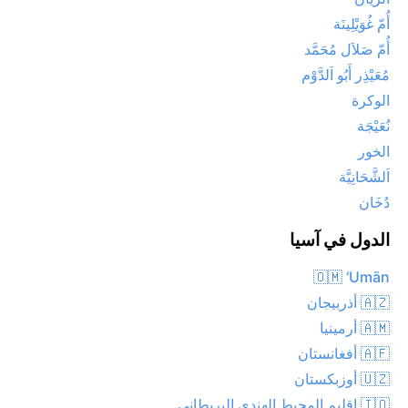
أُمّ غُوَيْلِينَة
أُمّ صَلاَل مُحَمَّد
مُعَيْذِر أَبُو اَلدَّوْم
الوكرة
نُعَيْجَة
الخور
اَلشَّحَانِيَّة
دُخَان
الدول في آسيا
🇴🇲 ‘Umān
🇦🇿 أذربيجان
🇦🇲 أرمينيا
🇦🇫 أفغانستان
🇺🇿 أوزبكستان
🇮🇴 إقليم المحيط الهندي البريطاني