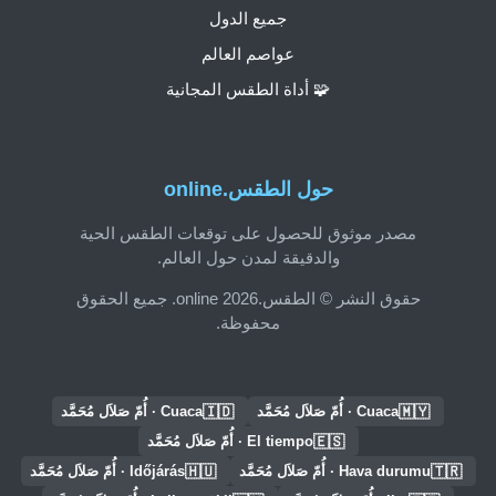
جميع الدول
عواصم العالم
🧩 أداة الطقس المجانية
حول الطقس.online
مصدر موثوق للحصول على توقعات الطقس الحية
والدقيقة لمدن حول العالم.
حقوق النشر © الطقس.online 2026. جميع الحقوق
محفوظة.
🇮🇩
🇲🇾
Cuaca · أُمّ صَلاَل مُحَمَّد
Cuaca · أُمّ صَلاَل مُحَمَّد
🇪🇸
El tiempo · أُمّ صَلاَل مُحَمَّد
🇭🇺
🇹🇷
Hava durumu · أُمّ صَلاَل مُحَمَّد
Időjárás · أُمّ صَلاَل مُحَمَّد