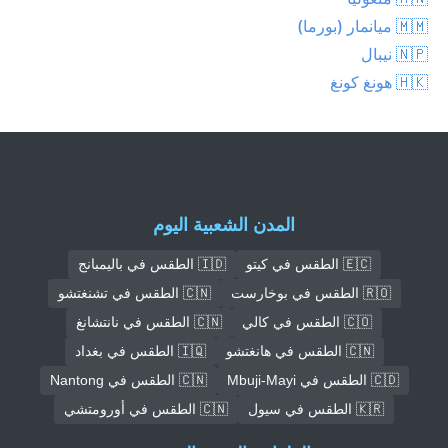
🇲🇲 ميانمار (بورما)
🇳🇵 نيبال
🇭🇰 هونغ كونغ
المدن الشعبية اليوم
🇪🇨 الطقس في كيتو
🇮🇩 الطقس في باليمبانج
🇷🇴 الطقس في بوخارست
🇨🇳 الطقس في تشنغتشو
🇨🇴 الطقس في كالي
🇨🇳 الطقس في نانتشانغ
🇨🇳 الطقس في هانغتشو
🇮🇶 الطقس في بغداد
🇨🇩 الطقس في Mbuji-Mayi
🇨🇳 الطقس في Nantong
🇰🇷 الطقس في سيول
🇨🇳 الطقس في أورومتشي