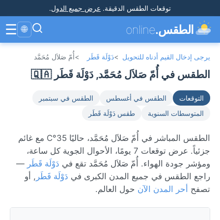
توقعات الطقس الدقيقة
.
عرض جميع الدول
.
☰
الطقس.
online
🌐
يرجى إدخال القيم أدناه للتحويل
>
دَوْلَة قَطَر
>
أُمّ صَلاَل مُحَمَّد
الطقس في أُمّ صَلاَل مُحَمَّد, دَوْلَة قَطَر 🇶🇦
التوقعات
الطقس في أغسطس
الطقس في سبتمبر
المتوسطات السنوية
طقس دَوْلَة قَطَر
الطقس المباشر في أُمّ صَلاَل مُحَمَّد، حاليًا 35°C مع غائم
جزئياً. عرض توقعات 7 يومًا، الأحوال الجوية كل ساعة،
ومؤشر جودة الهواء. أُمّ صَلاَل مُحَمَّد تقع في
دَوْلَة قَطَر
—
راجع الطقس في جميع المدن الكبرى في
دَوْلَة قَطَر
, أو
تصفح
أحر المدن الآن
حول العالم.