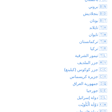
🇧🇳 بروني
🇧🇩 بنجلاديش
🇧🇹 بوتان
🇹🇭 تايلاند
🇹🇼 تايوان
🇹🇲 تركمانستان
🇹🇷 تركيا
🇹🇱 تيمور الشرقية
🇲🇻 جزر الملديف
🇨🇨 جزر كوكوس (كيلينغ)
🇨🇽 جزيرة كريسماس
🇮🇶 جمهورية العراق
🇬🇪 جورجيا
🇮🇱 دولة إسرائيل
🇰🇼 دَوْلَة اَلْكُوَيْت
🇵🇸 دولة فلسطين