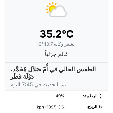
35.2°C
يشعر وكأنه 40.7°C
غائم جزئياً
الطقس الحالي في أُمّ صَلاَل مُحَمَّد،
دَوْلَة قَطَر
تم التحديث في 7:45 اليوم
💧
الرطوبة:
49%
🌬️
الرياح:
3.6 kph (139°)