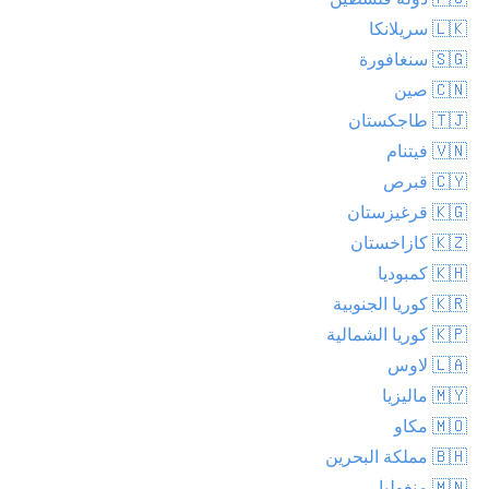
🇱🇰 سريلانكا
🇸🇬 سنغافورة
🇨🇳 صين
🇹🇯 طاجكستان
🇻🇳 فيتنام
🇨🇾 قبرص
🇰🇬 قرغيزستان
🇰🇿 كازاخستان
🇰🇭 كمبوديا
🇰🇷 كوريا الجنوبية
🇰🇵 كوريا الشمالية
🇱🇦 لاوس
🇲🇾 ماليزيا
🇲🇴 مكاو
🇧🇭 مملكة البحرين
🇲🇳 منغوليا