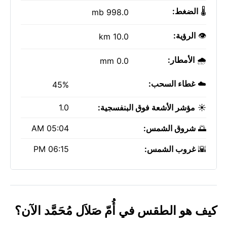
🌡️
الضغط:
998.0 mb
👁️
الرؤية:
10.0 km
🌧️
الأمطار:
0.0 mm
☁️
غطاء السحب:
45%
☀️
مؤشر الأشعة فوق البنفسجية:
1.0
🌅
شروق الشمس:
05:04 AM
🌇
غروب الشمس:
06:15 PM
كيف هو الطقس في أُمّ صَلاَل مُحَمَّد الآن؟