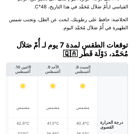
القياسي لـأُمّ صَلاَل مُحَمَّد في هذا التاريخ، 48°C.
الخلاصة: حافظ على رطوبتك، ابحث عن الظل، وتجنب شمس
الظهيرة في أُمّ صَلاَل مُحَمَّد اليوم.
توقعات الطقس لمدة 7 يوم لـ أُمّ صَلاَل
مُحَمَّد، دَوْلَة قَطَر 🇶🇦
السبت 8.
الأحد 9.
الاثنين 10.
أغسطس
أغسطس
أغسطس
أ
مشمس
مشمس
مشمس
درجة الحرارة
42.6°C
41.5°C
40.4°C
القصوى
37.1°C
36.8°C
36.5°C