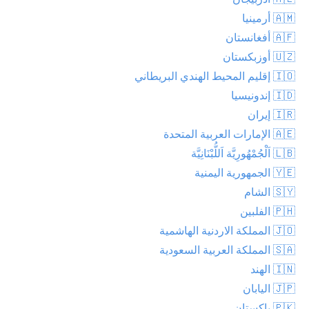
🇦🇲 أرمينيا
🇦🇫 أفغانستان
🇺🇿 أوزبكستان
🇮🇴 إقليم المحيط الهندي البريطاني
🇮🇩 إندونيسيا
🇮🇷 إيران
🇦🇪 الإمارات العربية المتحدة
🇱🇧 اَلْجُمْهُورِيَّة اَللُّبْنَانِيَّة
🇾🇪 الجمهورية اليمنية
🇸🇾 الشام
🇵🇭 الفلبين
🇯🇴 المملكة الاردنية الهاشمية
🇸🇦 المملكة العربية السعودية
🇮🇳 الهند
🇯🇵 اليابان
🇵🇰 باكستان