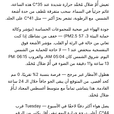
تعيش أُمّ صَلاَل مُحَمَّد حرارة شديدة عند 35°C هذه الساعة،
غائم جزئياً في السماء. سحب متفرقة تلطف من حدة أشعة
الشمس. مع الرطوبة، تشعر بحرّ أكبر — مثل 41°C على الجلد.
جودة الهواء غير صحية للمجموعات الحساسة (مؤشر وكالة
حماية البيئة 3، PM2.5 57) — خفف من نشاطك إذا كنت
تعاني من حالة في الرئة أو القلب. مؤشر الأشعة فوق
البنفسجية منخفض عند 1 — لا حاجة للحماية من الشمس
اليوم. شروق الشمس كان 05:04 AM، والغروب 06:15 PM:
13 ساعة و11 دقيقة من الضوء في أُمّ صَلاَل مُحَمَّد.
هطول الأمطار غير مرجح — فرصة بنسبة 2% تقريبًا، 0 مم
كحد أقصى. من المتوقع أن يبقى الجو جافاً خلال الـ 24 ساعة
القادمة. هذا يتماشى تماماً مع متوسط أغسطس المعتاد لـأُمّ
صَلاَل مُحَمَّد.
يصل هواء أكثر دفئًا لاحقًا في الأسبوع — Tuesday قرب
44°C. أعلى درجة حرارة اليوم تبقى أقل بكثير من الرقم