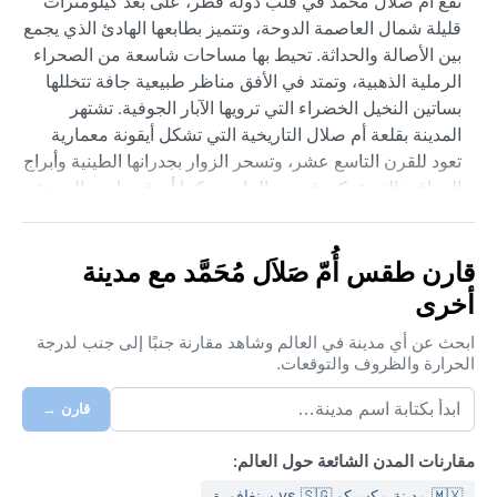
تقع أم صلال محمد في قلب دولة قطر، على بُعد كيلومترات
قليلة شمال العاصمة الدوحة، وتتميز بطابعها الهادئ الذي يجمع
بين الأصالة والحداثة. تحيط بها مساحات شاسعة من الصحراء
الرملية الذهبية، وتمتد في الأفق مناظر طبيعية جافة تتخللها
بساتين النخيل الخضراء التي ترويها الآبار الجوفية. تشتهر
المدينة بقلعة أم صلال التاريخية التي تشكل أيقونة معمارية
تعود للقرن التاسع عشر، وتسحر الزوار بجدرانها الطينية وأبراج
المراقبة التي تحكي قصص الماضي. كما أن قربها من الدوحة
يمنحها أجواءً هادئة مع إمكانية الوصول السريع إلى معالم
العاصمة الحديثة ككورنيش الواجهة البحرية ومتحف الفن
قارن طقس أُمّ صَلاَل مُحَمَّد مع مدينة
الإسلامي.
أخرى
تتبع المدينة مناخاً صحراوياً حاراً وفقاً لتصنيف كوبن (BWh)،
حيث تشتد حرارة الصيف من مايو حتى سبتمبر فتتجاوز
ابحث عن أي مدينة في العالم وشاهد مقارنة جنبًا إلى جنب لدرجة
درجات الحرارة 45 مئوية، وترتفع الرطوبة النسبية خاصة في
الحرارة والظروف والتوقعات.
الليل مسببة شعوراً بالاختناق. أما الشتاء فهو موسم معتدل
قارن →
وجميل، تتراوح الحرارة فيه بين 14 و24 مئوية، وتهطل أمطار
متفرقة نادرة لا تتجاوز 75 ملم سنوياً، وغالباً في شهري يناير
مقارنات المدن الشائعة حول العالم:
وفبراير. ينصح بارتداء الملابس القطنية الخفيفة والفضفاضة
في الصيف مع قبعة ونظارات شمسية وكريم واقٍ، أما في
🇲🇽 مدينة مكسيكو vs 🇸🇬 سنغافورة