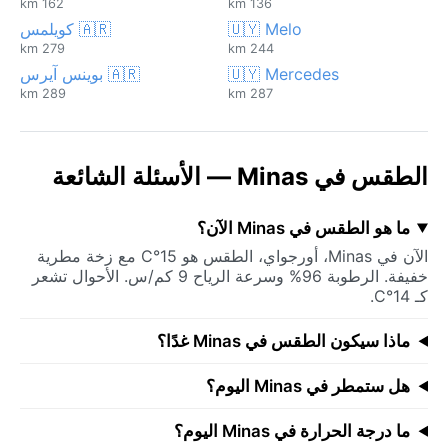
162 km
136 km
🇺🇾 Melo
🇦🇷 كويلمس
279 km
244 km
🇺🇾 Mercedes
🇦🇷 بوينس آيرس
289 km
287 km
الطقس في Minas — الأسئلة الشائعة
ما هو الطقس في Minas الآن؟
الآن في Minas، أورجواي، الطقس هو 15°C مع زخة مطرية
خفيفة. الرطوبة 96% وسرعة الرياح 9 كم/س. الأحوال تشعر
كـ 14°C.
ماذا سيكون الطقس في Minas غدًا؟
هل ستمطر في Minas اليوم؟
ما درجة الحرارة في Minas اليوم؟