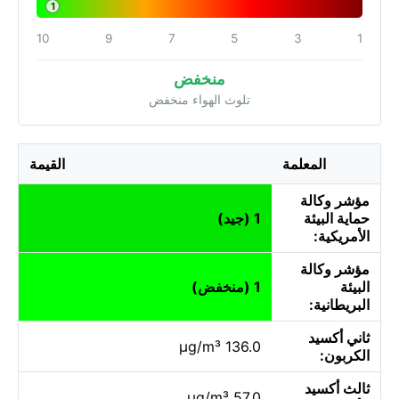
1
10
9
7
5
3
1
منخفض
تلوث الهواء منخفض
المعلمة
القيمة
مؤشر وكالة
حماية البيئة
1 (جيد)
الأمريكية:
مؤشر وكالة
البيئة
1 (منخفض)
البريطانية:
ثاني أكسيد
136.0 µg/m³
الكربون:
ثالث أكسيد
57.0 µg/m³