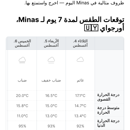
ظروف مثالية في Minas اليوم — اخرج واستمتع بها.
توقعات الطقس لمدة 7 يوم لـ Minas،
أورجواي 🇺🇾
الثلاثاء 4.
الأربعاء 5.
الخميس 6.
أغسطس
أغسطس
أغسطس
أ
غائم
ضباب خفيف
ضباب
درجة الحرارة
20.0°C
16.5°C
17.1°C
القصوى
15.8°C
15.0°C
14.7°C
متوسط درجة
الحرارة
11.0°C
13.0°C
13.4°C
درجة الحرارة
الدنيا
95%
93%
92%