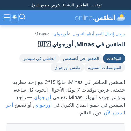
توقعات الطقس الدقيقة
.
عرض جميع الدول
.
☰
الطقس.
online
🌐
يرجى إدخال القيم أدناه للتحويل
>
أورجواي
>
Minas
الطقس في Minas, أورجواي 🇺🇾
التوقعات
الطقس في أغسطس
الطقس في سبتمبر
المتوسطات السنوية
طقس أورجواي
الطقس المباشر في Minas، حاليًا 15°C مع زخة مطرية
خفيفة. عرض توقعات 7 يومًا، الأحوال الجوية كل ساعة،
ومؤشر جودة الهواء. Minas تقع في
أورجواي
— راجع
الطقس في جميع المدن الكبرى في
أورجواي
, أو تصفح
أحر
المدن الآن
حول العالم.