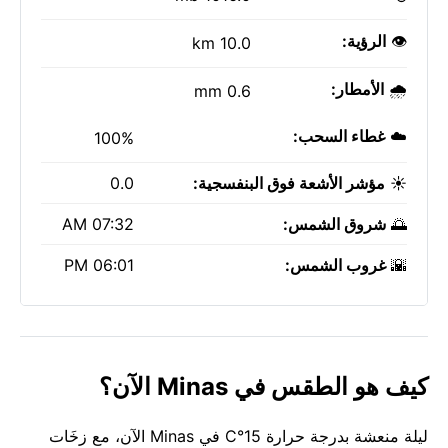
👁️
الرؤية:
10.0 km
🌧️
الأمطار:
0.6 mm
☁️
غطاء السحب:
100%
☀️
مؤشر الأشعة فوق البنفسجية:
0.0
🌅
شروق الشمس:
07:32 AM
🌇
غروب الشمس:
06:01 PM
كيف هو الطقس في Minas الآن؟
ليلة منعشة بدرجة حرارة 15°C في Minas الآن، مع زخَات