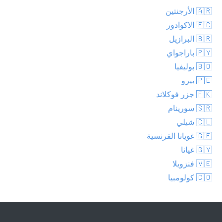
🇦🇷 الأرجنتين
🇪🇨 الاكوادور
🇧🇷 البرازيل
🇵🇾 باراجواي
🇧🇴 بوليفيا
🇵🇪 بيرو
🇫🇰 جزر فوكلاند
🇸🇷 سورينام
🇨🇱 شيلي
🇬🇫 غويانا الفرنسية
🇬🇾 غيانا
🇻🇪 فنزويلا
🇨🇴 كولومبيا