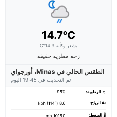
14.7°C
يشعر وكأنه 14.3°C
زخة مطرية خفيفة
الطقس الحالي في Minas، أورجواي
تم التحديث في 19:45 اليوم
💧
الرطوبة:
96%
🌬️
الرياح:
8.6 kph (114°)
🌡️
الضغط:
1016.0 mb