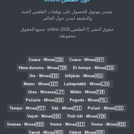
مصدر موثوق للحصول على توقعات الطقس الحية
والدقيقة لمدن حول العالم.
حقوق النشر © الطقس.online 2026. جميع الحقوق
محفوظة.
🇮🇩
🇲🇾
Cuaca · Minas
Cuaca · Minas
🇹🇷
🇪🇸
Hava durumu · Minas
El tiempo · Minas
🇪🇪
🇭🇺
Ilm · Minas
Időjárás · Minas
🇮🇹
🇱🇻
Meteo · Minas
Laikapstākļi · Minas
🇱🇹
🇫🇷
Oras · Minasas
Météo · Minas
🇸🇰
🇵🇱
Počasie · Minas
Pogoda · Minas
🇵🇹
🇫🇮
🇨🇿
Tempo · Minas
Sää · Minas
Počasí · Minas
🇩🇰
🇻🇳
Vejret · Minas
Thời tiết · Minas
🇷🇴
🇸🇮
🇷🇸
Vremea · Minas
Vreme · Minas
Vreme · Minas
🇳🇴
🇸🇪
Været · Minas
Vädret · Minas