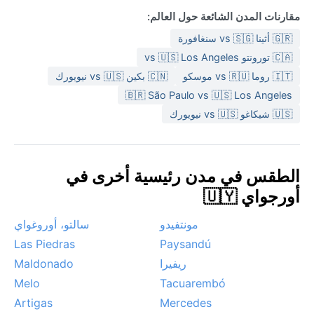
مقارنات المدن الشائعة حول العالم:
🇬🇷 أثينا vs 🇸🇬 سنغافورة
🇨🇦 تورونتو vs 🇺🇸 Los Angeles
🇮🇹 روما vs 🇷🇺 موسكو
🇨🇳 بكين vs 🇺🇸 نيويورك
🇧🇷 São Paulo vs 🇺🇸 Los Angeles
🇺🇸 شيكاغو vs 🇺🇸 نيويورك
الطقس في مدن رئيسية أخرى في
أورجواي 🇺🇾
مونتفيدو
سالتو، أوروغواي
Las Piedras
Paysandú
ريفيرا
Maldonado
Melo
Tacuarembó
Artigas
Mercedes