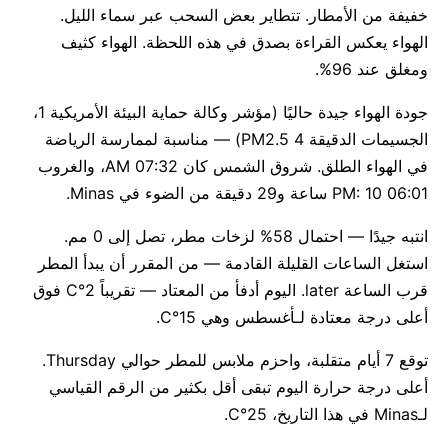
خفيفة من الأمطار. تتطاير بعض السحب عبر سماء الليل.
الهواء يعكس القراءة بصدق في هذه اللحظة. الهواء كثيف
ومغلق عند 96%.
جودة الهواء جيدة حاليًا (مؤشر وكالة حماية البيئة الأمريكية 1،
الجسيمات الدقيقة PM2.5 4) — مناسبة لممارسة الرياضة
في الهواء الطلق. شروق الشمس كان 07:32 AM، والغروب
06:01 PM: 10 ساعة و29 دقيقة من الضوء في Minas.
انتبه جيدًا — احتمال 58% لزخات مطر، تصل إلى 0 مم.
استغل الساعات القليلة القادمة — من المقرر أن يبدأ المطر
قرب الساعة later. اليوم أدفأ من المعتاد — تقريباً 2°C فوق
أعلى درجة معتادة لـأغسطس وهي 15°C.
توقع 7 أيام متقلبة، واحزم ملابس للمطر حوالي Thursday.
أعلى درجة حرارة اليوم تبقى أقل بكثير من الرقم القياسي
لـMinas في هذا التاريخ، 25°C.