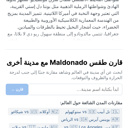
الهادئ وشواطئها الرملية الذهبية مثل بونتا دل إستي القريبة،
التي تعتبر وجهة النخبة في أميركا اللاتينية. تتميز المدينة بمزيج
من الهندسة المعمارية الكلاسيكية الأوروبية والطبيعة
الخضراء، حيث أشجار النخيل تحيط بالطرقات والميادين.
جغرافيا، تنتمي مالدونادو إلى منطقة سهول ريو دي لا بلاتا، مع
تضاريس منبسطة تتخللها بحيرات صغيرة ومستنقعات ساحلية،
مما يمنحها طابعاً ريفياً بحرياً خلاباً.
مناخ مالدونادو شبه مداري رطب حسب تصنيف كوبن (Cfa)،
قارن طقس Maldonado مع مدينة أخرى
مما يعني صيفاً حاراً ورطباً وشتاءً معتدلاً ممطراً. درجات
الحرارة في الصيف (ديسمبر-فبراير) تتراوح بين 20 و30
ابحث عن أي مدينة في العالم وشاهد مقارنة جنبًا إلى جنب لدرجة
الحرارة والظروف والتوقعات.
مئوية، مع رطوبة عالية تجعل الجو لزجاً أحياناً، أما الشتاء
(يونيو-أغسطس) فمعتدل بأنصاف درجات بين 5 و15 مئوية، مع
قارن →
هطول أمطار غزيرة ومستمرة طوال العام دون فصل جاف
حقيقي. ينصح بحمل ملابس خفيفة من القطن في الصيف،
مقارنات المدن الشائعة حول العالم:
إضافة إلى واقي شمس ونظارات شمسية، بينما في الشتاء
🇮🇱 تل أبيب vs 🇸🇪 ستوكهولم
🇳🇿 أوكلاند vs 🇺🇸 شيكاغو
سترة مقاومة للماء وطبقات متوسطة تكفي لمواجهة البرودة
الرطبة.
🇦🇷 بوينس آيرس vs 🇸🇦 الرياض
🇦🇪 دبي vs 🇺🇸 Los Angeles
🇦🇺 ملبورن vs 🇮🇹 ميلانو