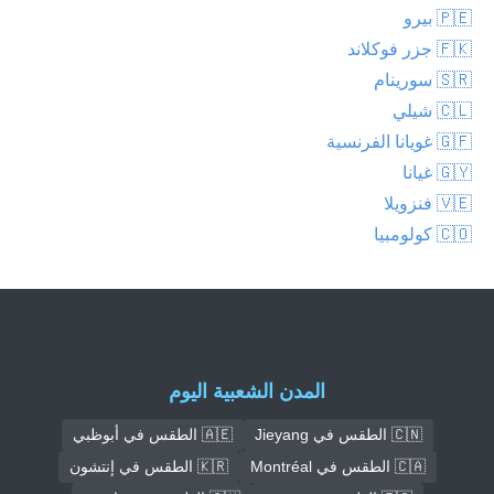
🇵🇪 بيرو
🇫🇰 جزر فوكلاند
🇸🇷 سورينام
🇨🇱 شيلي
🇬🇫 غويانا الفرنسية
🇬🇾 غيانا
🇻🇪 فنزويلا
🇨🇴 كولومبيا
المدن الشعبية اليوم
🇨🇳 الطقس في Jieyang
🇦🇪 الطقس في أبوظبي
🇨🇦 الطقس في Montréal
🇰🇷 الطقس في إنتشون