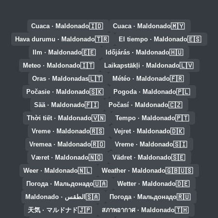
🇮🇩
🇲🇾
Cuaca · Maldonado
Cuaca · Maldonado
🇹🇷
🇪🇸
Hava durumu · Maldonado
El tiempo · Maldonado
🇪🇪
🇭🇺
Ilm · Maldonado
Időjárás · Maldonado
🇮🇹
🇱🇻
Meteo · Maldonado
Laikapstākļi · Maldonado
🇱🇹
🇫🇷
Oras · Maldonadas
Météo · Maldonado
🇸🇰
🇵🇱
Počasie · Maldonado
Pogoda · Maldonado
🇫🇮
🇨🇿
Sää · Maldonado
Počasí · Maldonado
🇻🇳
🇵🇹
Thời tiết · Maldonado
Tempo · Maldonado
🇷🇸
🇩🇰
Vreme · Maldonado
Vejret · Maldonado
🇷🇴
🇸🇮
Vremea · Maldonado
Vreme · Maldonado
🇳🇴
🇸🇪
Været · Maldonado
Vädret · Maldonado
🇳🇱
🇬🇧🇺🇸
Weer · Maldonado
Weather · Maldonado
🇺🇦
🇩🇪
Погода · Мальдонадо
Wetter · Maldonado
🇸🇦
🇷🇺
Погода · Мальдонадо
الطقس · Maldonado
🇯🇵
🇹🇭
天気 · マルドナド
สภาพอากาศ · Maldonado