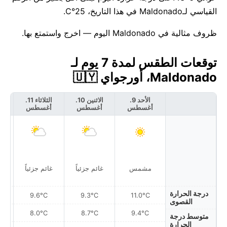
القياسي لـMaldonado في هذا التاريخ، 25°C.
ظروف مثالية في Maldonado اليوم — اخرج واستمتع بها.
توقعات الطقس لمدة 7 يوم لـ
Maldonado، أورجواي 🇺🇾
الأحد 9.
الاثنين 10.
الثلاثاء 11.
أغسطس
أغسطس
أغسطس
أ
مشمس
غائم جزئياً
غائم جزئياً
غ
درجة الحرارة
9.6°C
9.3°C
11.0°C
القصوى
8.0°C
8.7°C
9.4°C
متوسط درجة
الحرارة