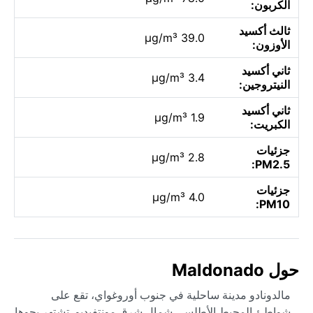
الكربون:
ثالث أكسيد
39.0 µg/m³
الأوزون:
ثاني أكسيد
3.4 µg/m³
النيتروجين:
ثاني أكسيد
1.9 µg/m³
الكبريت:
جزئيات
2.8 µg/m³
PM2.5:
جزئيات
4.0 µg/m³
PM10:
حول Maldonado
مالدونادو مدينة ساحلية في جنوب أوروغواي، تقع على
شواطئ المحيط الأطلسي شمال شرق مونتفيديو. تشتهر بجوها