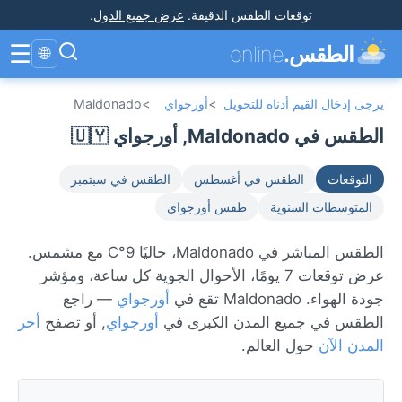
توقعات الطقس الدقيقة
.
عرض جميع الدول
.
☰
الطقس.
online
🌐
يرجى إدخال القيم أدناه للتحويل
>
أورجواي
>
Maldonado
الطقس في Maldonado, أورجواي 🇺🇾
التوقعات
الطقس في أغسطس
الطقس في سبتمبر
المتوسطات السنوية
طقس أورجواي
الطقس المباشر في Maldonado، حاليًا 9°C مع مشمس.
عرض توقعات 7 يومًا، الأحوال الجوية كل ساعة، ومؤشر
جودة الهواء. Maldonado تقع في
أورجواي
— راجع
الطقس في جميع المدن الكبرى في
أورجواي
, أو تصفح
أحر
المدن الآن
حول العالم.