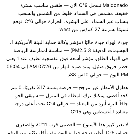
Maldonado تسجل 9°C الآن — طقس مناسب لسترة
خفيفة، مشمس في السماء. خليط من الشمس والسحب
ينساب عبر السماء. على البشرة، الحرارة حوالي 6°C. توقع
نسيمًا بسرعة 27 كم/س من west.
جودة الهواء جيدة حاليًا (مؤشر وكالة حماية البيئة الأمريكية 1،
الجسيمات الدقيقة PM2.5 3) — مناسبة لممارسة الرياضة
في الهواء الطلق. مؤشر أشعة فوق بنفسجية لطيف عند 1 يعني
خطر حروق ضئيل. يمتد ضوء النهار من 07:26 AM إلى 06:04
PM اليوم — حوالي 10س 38د.
هطول الأمطار غير مرجح — فرصة بنسبة 17% تقريبًا، 0 مم
كحد أقصى. يمكنك ترك المظلة في المنزل — سيبقى الجو
جافاً. اليوم أبرد من المعتاد — حوالي 4°C تحت أعلى درجة
معتادة لـأغسطس وهي 15°C.
لا تغير كبير هذا الأسبوع — العظمى قرب 11°C، والصغرى
حوالي 6°C. أعلى درجة حرارة اليوم تبقى أقل بكثير من الرقم