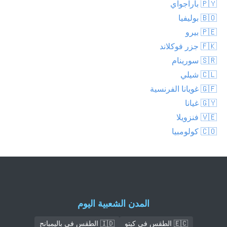
🇵🇾 باراجواي
🇧🇴 بوليفيا
🇵🇪 بيرو
🇫🇰 جزر فوكلاند
🇸🇷 سورينام
🇨🇱 شيلي
🇬🇫 غويانا الفرنسية
🇬🇾 غيانا
🇻🇪 فنزويلا
🇨🇴 كولومبيا
المدن الشعبية اليوم
🇪🇨 الطقس في كيتو
🇮🇩 الطقس في باليمبانج