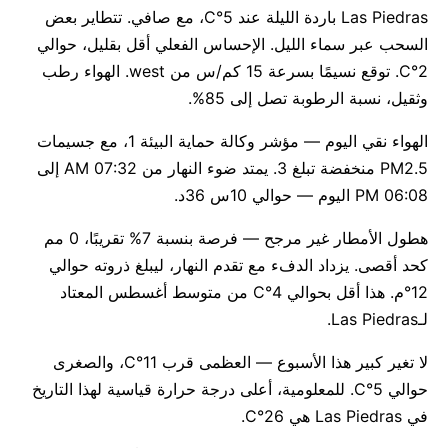
Las Piedras باردة الليلة عند 5°C، مع صافي. تتطاير بعض
السحب عبر سماء الليل. الإحساس الفعلي أقل بقليل، حوالي
2°C. توقع نسيمًا بسرعة 15 كم/س من west. الهواء رطب
وثقيل، نسبة الرطوبة تصل إلى 85%.
الهواء نقي اليوم — مؤشر وكالة حماية البيئة 1، مع جسيمات
PM2.5 منخفضة تبلغ 3. يمتد ضوء النهار من 07:32 AM إلى
06:08 PM اليوم — حوالي 10س 36د.
هطول الأمطار غير مرجح — فرصة بنسبة 7% تقريبًا، 0 مم
كحد أقصى. يزداد الدفء مع تقدم النهار، ليبلغ ذروته حوالي
12°م. هذا أقل بحوالي 4°C من متوسط أغسطس المعتاد
لـLas Piedras.
لا تغير كبير هذا الأسبوع — العظمى قرب 11°C، والصغرى
حوالي 5°C. للمعلومية، أعلى درجة حرارة قياسية لهذا التاريخ
في Las Piedras هي 26°C.