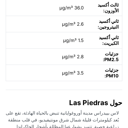
ثالث أكسيد
36.0 µg/m³
الأوزون:
ثاني أكسيد
2.6 µg/m³
النيتروجين:
ثاني أكسيد
1.5 µg/m³
الكبريت:
جزئيات
2.8 µg/m³
PM2.5:
جزئيات
3.5 µg/m³
PM10:
حول Las Piedras
لاس بييدراس مدينة أوروغوايانية تنبض بالحياة الهادئة، تقع على
بُعد كيلومترات قليلة شمال شرق مونتيفيديو، في قلب منطقة
زراعية خصبة. تتميز بشوارعها المظللة بأشجار الجاكراندا