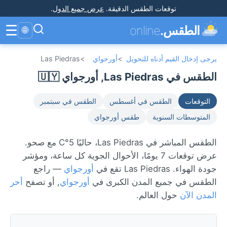
توقعات الطقس الدقيقة
.
عرض جميع الدول
.
☰
الطقس.
online
🌐
يرجى إدخال القيم أدناه للتحويل
>
أورجواي
>
Las Piedras
الطقس في Las Piedras, أورجواي 🇺🇾
التوقعات
الطقس في أغسطس
الطقس في سبتمبر
المتوسطات السنوية
طقس أورجواي
الطقس المباشر في Las Piedras، حاليًا 5°C مع صحو.
عرض توقعات 7 يومًا، الأحوال الجوية كل ساعة، ومؤشر
جودة الهواء. Las Piedras تقع في
أورجواي
— راجع
الطقس في جميع المدن الكبرى في
أورجواي
, أو تصفح
أحر
المدن الآن
حول العالم.