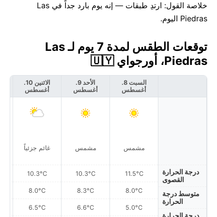
خلاصة القول: ارتدِ طبقات — إنه يوم بارد جداً في Las
Piedras اليوم.
توقعات الطقس لمدة 7 يوم لـ Las
Piedras، أورجواي 🇺🇾
السبت 8.
الأحد 9.
الاثنين 10.
أغسطس
أغسطس
أغسطس
أ
مشمس
مشمس
غائم جزئياً
غ
درجة الحرارة
10.3°C
10.3°C
11.5°C
القصوى
8.0°C
8.3°C
8.0°C
متوسط درجة
الحرارة
6.5°C
6.6°C
5.0°C
درجة الحرارة