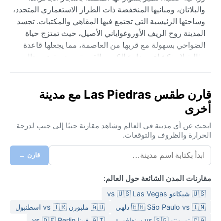
والبلاتان، ومبانيها المنخفضة ذات الطراز الاستعماري المتجدد،
وساحتها الرئيسية التي تجتمع فيها المقاهي والمكتبات. تجسد
المدينة روح الريف الأوروغواياني الأصيل، حيث تمتزج حياة
الضواحي بسهولة مع قربها من العاصمة، مما يجعلها قاعدة
مثالية لاستكشاف مزارع الكروم القريبة ومحمية هوميدال
الطبيعية.
تندرج لاس بييدراس تحت تصنيف كوبن Cfa، أي المناخ شبه
قارن طقس Las Piedras مع مدينة
المداري الرطب. الصيف دافئ ورطب، حيث تتراوح الحرارة
أخرى
بين 25 و30 درجة مئوية مع ليل لطيف، لكن الرطوبة تجعل
الأجواء أثقل. الشتاء معتدل بارد، بمتوسط 10-15 درجة مئوية،
ابحث عن أي مدينة في العالم وشاهد مقارنة جنبًا إلى جنب لدرجة
وقد تهب رياح جنوبية باردة. تتوزع الأمطار على مدار العام دون
الحرارة والظروف والتوقعات.
موسم جفاف واضح، مع ذروة طفيفة في الخريف والربيع.
قارن →
ينصح بحمل ملابس خفيفة قطنية للصيف، وسترة مقاومة
للرياح في الشتاء، إضافة إلى مظلة صغيرة.
مقارنات المدن الشائعة حول العالم:
أفضل وقت لزيارة لاس بييدراس مناخياً هو بين شهري مارس
🇺🇸 شيكاغو vs 🇺🇸 Las Vegas
ومايو، أو من سبتمبر إلى نوفمبر، حين يكون الطقس معتدلاً
🇧🇷 São Paulo vs 🇮🇳 دلهي
🇦🇺 ملبورن vs 🇹🇷 اسطنبول
وجافاً نسبياً. قد تشهد المدينة ضباباً صباحياً في الشتاء، لكنه
🇨🇦 تورونتو vs 🇸🇬 سنغافورة
🇦🇹 فيينا vs 🇩🇪 Berlin
يتبدد سريعاً. لا تشهد أعاصير أو رياح سيارة قوية، لكن رياح