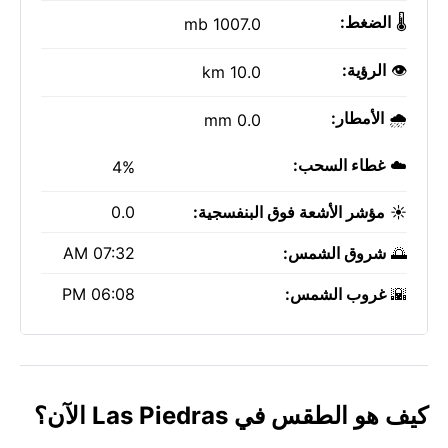
🌡️
الضغط:
1007.0 mb
👁️
الرؤية:
10.0 km
🌧️
الأمطار:
0.0 mm
☁️
غطاء السحب:
4%
☀️
مؤشر الأشعة فوق البنفسجية:
0.0
🌅
شروق الشمس:
07:32 AM
🌇
غروب الشمس:
06:08 PM
كيف هو الطقس في Las Piedras الآن؟