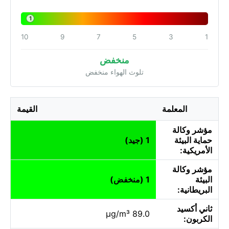
1
10
9
7
5
3
1
منخفض
تلوث الهواء منخفض
المعلمة
القيمة
مؤشر وكالة
حماية البيئة
1 (جيد)
الأمريكية:
مؤشر وكالة
البيئة
1 (منخفض)
البريطانية:
ثاني أكسيد
89.0 µg/m³
الكربون: