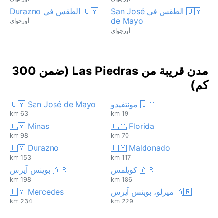
🇺🇾 الطقس في San José
🇺🇾 الطقس في Durazno
de Mayo
أورجواي
أورجواي
مدن قريبة من Las Piedras (ضمن 300
كم)
🇺🇾 مونتفيدو
🇺🇾 San José de Mayo
63 km
19 km
🇺🇾 Minas
🇺🇾 Florida
98 km
70 km
🇺🇾 Durazno
🇺🇾 Maldonado
153 km
117 km
🇦🇷 كويلمس
🇦🇷 بوينس آيرس
198 km
186 km
🇦🇷 ميرلو، بوينس آيرس
🇺🇾 Mercedes
234 km
229 km