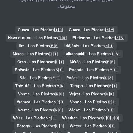
محفوظة.
🇮🇩
🇲🇾
Cuaca · Las Piedras
Cuaca · Las Piedras
🇹🇷
🇪🇸
Hava durumu · Las Piedras
El tiempo · Las Piedras
🇪🇪
🇭🇺
Ilm · Las Piedras
Időjárás · Las Piedras
🇮🇹
🇱🇻
Meteo · Las Piedras
Laikapstākļi · Las Piedras
🇱🇹
🇫🇷
Oras · Las Piedrasas
Météo · Las Piedras
🇸🇰
🇵🇱
Počasie · Las Piedras
Pogoda · Las Piedras
🇫🇮
🇨🇿
Sää · Las Piedras
Počasí · Las Piedras
🇻🇳
🇵🇹
Thời tiết · Las Piedras
Tempo · Las Piedras
🇷🇸
🇩🇰
Vreme · Las Piedras
Vejret · Las Piedras
🇷🇴
🇸🇮
Vremea · Las Piedras
Vreme · Las Piedras
🇳🇴
🇸🇪
Været · Las Piedras
Vädret · Las Piedras
🇳🇱
🇬🇧🇺🇸
Weer · Las Piedras
Weather · Las Piedras
🇺🇦
🇩🇪
Погода · Las Piedras
Wetter · Las Piedras