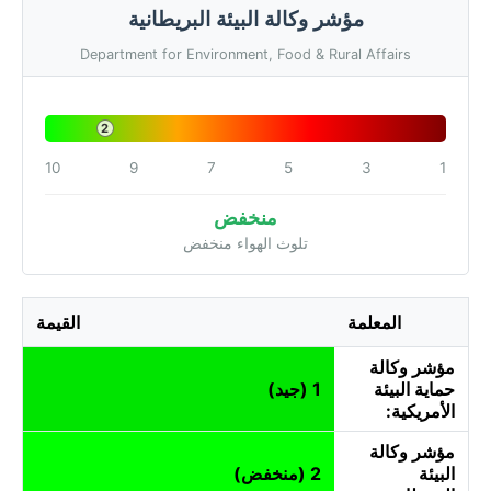
مؤشر وكالة البيئة البريطانية
Department for Environment, Food & Rural Affairs
2
10
9
7
5
3
1
منخفض
تلوث الهواء منخفض
المعلمة
القيمة
مؤشر وكالة
حماية البيئة
1 (جيد)
الأمريكية:
مؤشر وكالة
البيئة
2 (منخفض)