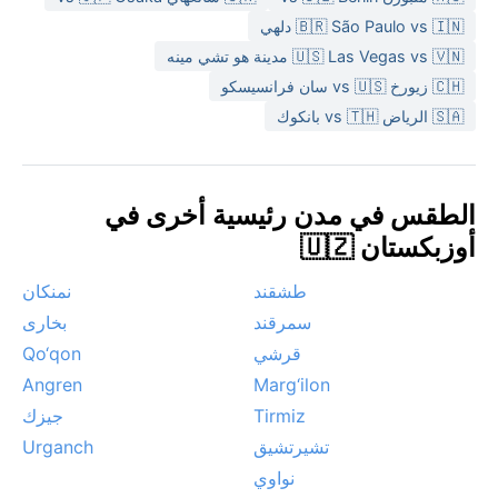
والخريف (سبتمبر وأكتوبر) حيث تكون الأجواء معتدلة
🇧🇷 São Paulo vs 🇮🇳 دلهي
ومشمسة. من الظواهر الجوية اللافتة هنا العواصف الترابية
🇺🇸 Las Vegas vs 🇻🇳 مدينة هو تشي مينه
التي تهب أحياناً في الربيع والخريف، خاصة مع رياح جافة من
🇨🇭 زيورخ vs 🇺🇸 سان فرانسيسكو
الصحراء. كما يمكن حدوث صقيع ليلي في الشتاء، لكن الأمطار
الغزيرة أو الرياح الموسمية نادرة. لذلك تبقى فيرغانة وجهة
🇸🇦 الرياض vs 🇹🇭 بانكوك
ممتعة لعشاق الطقس الجاف والسماء الصافية طوال العام.
الطقس في مدن رئيسية أخرى في
أوزبكستان 🇺🇿
طشقند
نمنكان
سمرقند
بخارى
قرشي
Qo‘qon
Angren
Marg‘ilon
Tirmiz
جيزك
تشيرتشيق
Urganch
نواوي