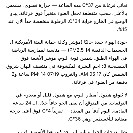
تعاني فرغانة من 37°C هذه الساعة — حرارة قصوى، مشمس
بالأعلى. سحب متقطعة تجعل الضوء متغيراً فوق فرغانة. يبدو
الوضع في الخارج قرابة 34°C. الرطوبة منخفضة جداً الآن عند
15%.
جودة الهواء جيدة حاليًا (مؤشر وكالة حماية البيئة الأمريكية 1،
الجسيمات الدقيقة PM2.5 14) — مناسبة لممارسة الرياضة
في الهواء الطلق. شمس قوية اليوم، مؤشر الأشعة فوق
البنفسجية 8؛ احمِ البشرة المكشوفة في منتصف النهار. شروق
الشمس كان 05:17 AM، والغروب 07:19 PM: 14 ساعة و2
دقيقة من الضوء في فرغانة.
لا يُتوقع هطول أمطار اليوم، مع هطول قليل أو معدوم في
التوقعات. من المتوقع أن يبقى الجو جافاً خلال الـ 24 ساعة
القادمة. اليوم أدفأ من المعتاد — تقريباً 4°C فوق أعلى درجة
معتادة لـأغسطس وهي 36°C.
تظل درجات الحرارة ثابتة إلى حد كبير هذا الأسبوع، قرب