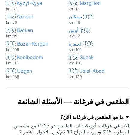
🇰🇬 Kyzyl-Kyya
🇺🇿 Marg‘ilon
32 km
11 km
🇺🇿 نمنكان
🇺🇿 Qo‘qon
73 km
69 km
🇰🇬 أوش
🇰🇬 Batken
89 km
87 km
🇹🇯 اسفرة
🇰🇬 Bazar-Korgon
109 km
102 km
🇹🇯 Konibodom
🇰🇬 Suzak
115 km
110 km
🇰🇬 Uzgen
🇰🇬 Jalal-Abad
135 km
120 km
الطقس في فرغانة — الأسئلة الشائعة
ما هو الطقس في فرغانة الآن؟
الآن في فرغانة، أوزبكستان، الطقس هو 37°C مع مشمس.
الرطوبة 15% وسرعة الرياح 10 كم/س. الأحوال تشعر كـ