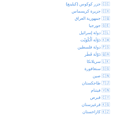
🇨🇨 جزر كوكوس (كيلينغ)
🇨🇽 جزيرة كريسماس
🇮🇶 جمهورية العراق
🇬🇪 جورجيا
🇮🇱 دولة إسرائيل
🇰🇼 دَوْلَة اَلْكُوَيْت
🇵🇸 دولة فلسطين
🇶🇦 دَوْلَة قَطَر
🇱🇰 سريلانكا
🇸🇬 سنغافورة
🇨🇳 صين
🇹🇯 طاجكستان
🇻🇳 فيتنام
🇨🇾 قبرص
🇰🇬 قرغيزستان
🇰🇿 كازاخستان