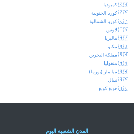
🇰🇭 كمبوديا
🇰🇷 كوريا الجنوبية
🇰🇵 كوريا الشمالية
🇱🇦 لاوس
🇲🇾 ماليزيا
🇲🇴 مكاو
🇧🇭 مملكة البحرين
🇲🇳 منغوليا
🇲🇲 ميانمار (بورما)
🇳🇵 نيبال
🇭🇰 هونغ كونغ
المدن الشعبية اليوم