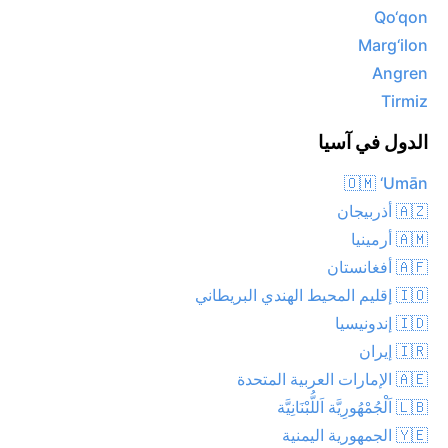
Qo‘qon
Marg‘ilon
Angren
Tirmiz
الدول في آسيا
🇴🇲 ‘Umān
🇦🇿 أذربيجان
🇦🇲 أرمينيا
🇦🇫 أفغانستان
🇮🇴 إقليم المحيط الهندي البريطاني
🇮🇩 إندونيسيا
🇮🇷 إيران
🇦🇪 الإمارات العربية المتحدة
🇱🇧 اَلْجُمْهُورِيَّة اَللُّبْنَانِيَّة
🇾🇪 الجمهورية اليمنية