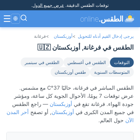
توقعات الطقس الدقيقة
.
عرض جميع الدول
.
☰
الطقس.
online
🌐
يرجى إدخال القيم أدناه للتحويل
>
أوزبكستان
>
فرغانة
الطقس في فرغانة, أوزبكستان 🇺🇿
التوقعات
الطقس في أغسطس
الطقس في سبتمبر
المتوسطات السنوية
طقس أوزبكستان
الطقس المباشر في فرغانة، حاليًا 37°C مع مشمس.
عرض توقعات 7 يومًا، الأحوال الجوية كل ساعة، ومؤشر
جودة الهواء. فرغانة تقع في
أوزبكستان
— راجع الطقس
في جميع المدن الكبرى في
أوزبكستان
, أو تصفح
أحر المدن
الآن
حول العالم.