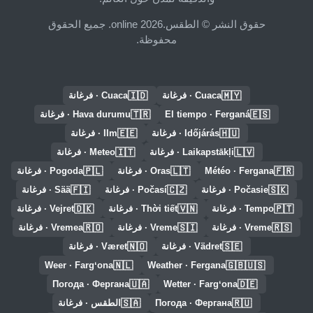
حقوق النشر © الطقس.online 2026. جميع الحقوق
محفوظة.
🇮🇩
🇲🇾
Cuaca · فرغانة
Cuaca · فرغانة
🇹🇷
🇪🇸
El tiempo · Ferganá
Hava durumu · فرغانة
🇪🇪
🇭🇺
Időjárás · فرغانة
Ilm · فرغانة
🇮🇹
🇱🇻
Laikapstākļi · فرغانة
Meteo · فرغانة
🇵🇱
🇱🇹
🇫🇷
Météo · Fergana
Oras · فرغانة
Pogoda · فرغانة
🇫🇮
🇨🇿
🇸🇰
Počasie · فرغانة
Počasí · فرغانة
Sää · فرغانة
🇩🇰
🇻🇳
🇵🇹
Tempo · فرغانة
Thời tiết · فرغانة
Vejret · فرغانة
🇷🇴
🇸🇮
🇷🇸
Vreme · فرغانة
Vreme · فرغانة
Vremea · فرغانة
🇳🇴
🇸🇪
Vädret · فرغانة
Været · فرغانة
🇳🇱
🇬🇧🇺🇸
Weer · Fargʻona
Weather · Fergana
🇺🇦
🇩🇪
Погода · Фергана
Wetter · Fargʻona
🇸🇦
🇷🇺
Погода · Фергана
الطقس · فرغانة