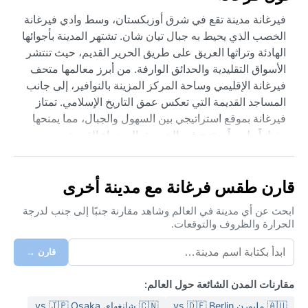
فيرغانة مدينة تقع في شرق أوزبكستان، وسط وادي فيرغانة
الخصب الذي يحيط به جبال تيان شان. تشتهر المدينة بأجوائها
الهادئة وتراثها العريق على طريق الحرير القديم، حيث تنتشر
الأسواق التقليدية والحدائق الوارفة. من أبرز معالمها متحف
فيرغانة الإقليمي وساحة المركز المزينة بالنوافير، إلى جانب
المساجد القديمة التي تعكس عمق التاريخ الإسلامي. تمتاز
فيرغانة بموقع استراتيجي بين السهول والجبال، مما يمنحها
منظراً طبيعياً يمتزج فيه الخضرة بالصحراء القريبة.
مناخ فيرغانة مصنف ضمن مناخ الصحراء الباردة (BWk)، حيث
صيفها حار وجاف جداً تصل الحرارة فيه إلى 40 درجة مئوية،
قارن طقس فرغانة مع مدينة أخرى
بينما شتاؤها بارد قد ينخفض إلى ما دون الصفر مع تساقط
ثلوج خفيفة أحياناً. الأمطار نادرة طوال العام، والرطوبة
ابحث عن أي مدينة في العالم وشاهد مقارنة جنبًا إلى جنب لدرجة
الحرارة والظروف والتوقعات.
منخفضة غالباً. في الصيف، يحتاج الزائر إلى ملابس قطنية
خفيفة وقبعة شمسية، أما في الشتاء فيفضل ارتداء طبقات
قارن →
دافئة وسترة ثقيلة. تكون الليالي باردة حتى في الصيف، لذا
يُنصح بحمل سترة خفيفة للسهرات.
مقارنات المدن الشائعة حول العالم:
أفضل وقت لزيارة فيرغانة مناخياً هو فصلا الربيع (أبريل ومايو)
🇦🇺 ملبورن vs 🇩🇪 Berlin
🇨🇳 شانغهاي vs 🇯🇵 Osaka