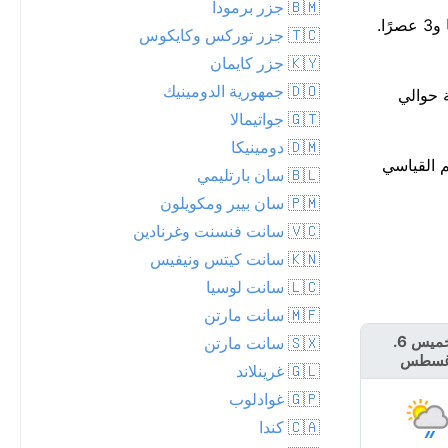
🇧🇲 جزر برمودا
تنفس بسهولة: جودة الهواء جيدة، مؤشر وكالة حماية البيئة 1. شمس قوية، الأشعة فوق البنفسجية 9: قلل التعرض المباشر بين 11 صباحًا و3 عصرًا.
🇹🇨 جزر توركس وكايكوس
🇰🇾 جزر كايمان
🇩🇴 جمهورية الدومينيك
 المطرية حوالي
🇬🇹 جواتيمالا
🇩🇲 دومينيكا
 القياسية — الرقم القياسي
🇧🇱 سان بارتليمي
🇵🇲 سان بيير ومكويلون
🇻🇨 سانت فنسنت وغرنادين
🇰🇳 سانت كيتس ونيفيس
🇱🇨 سانت لوسيا
🇲🇫 سانت مارتن
الخميس 6.
🇸🇽 سانت مارتن
الجمعة 7. أغسطس
غسطس
🇬🇱 غرينلاند
🇬🇵 غوادلوب
🇨🇦 كندا