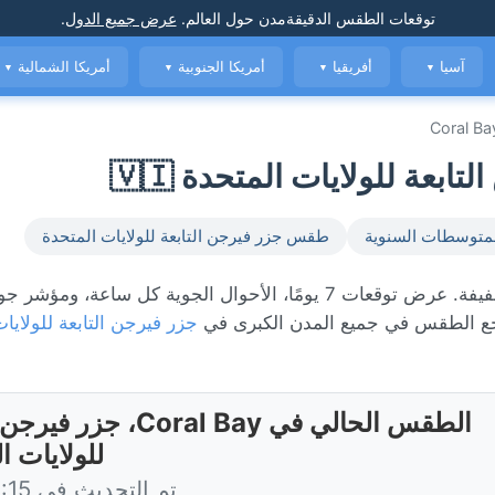
توقعات الطقس الدقيقة
مدن حول العالم
.
عرض جميع الدول
.
آسيا
أفريقيا
أمريكا الجنوبية
أمريكا الشمالية
▼
▼
▼
▼
Coral Ba
متوسطات السنوية
طقس جزر فيرجن التابعة للولايات المتحدة
الطقس المباشر في Coral Bay، حاليًا 28°C مع زخة مطرية خفيفة. عرض توقعات 7 يومًا، الأحوال الجوية كل س
 الطقس في جميع المدن الكبرى في
جزر فيرجن التابعة للولايا
الطقس الحالي في Coral Bay، جز
للولايات ا
تم التحديث في 14:15 اليوم