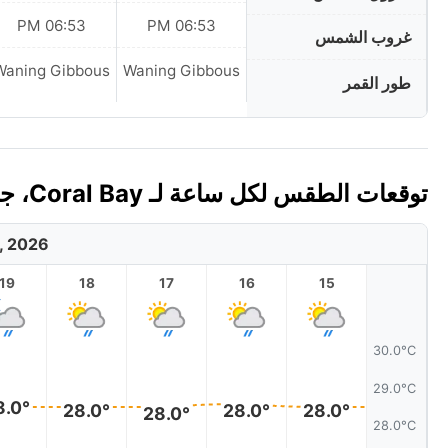
06:53 PM
06:53 PM
غروب الشمس
Waning Gibbous
Waning Gibbous
طور القمر
توقعات الطقس لكل ساعة لـ Coral Bay، جزر فيرجن التابعة للولايات المتحدة اليوم 🇻🇮
, 2026
19
18
17
16
15
30.0°C
29.0°C
8.0°
28.0°
28.0°
28.0°
28.0°
28.0°C