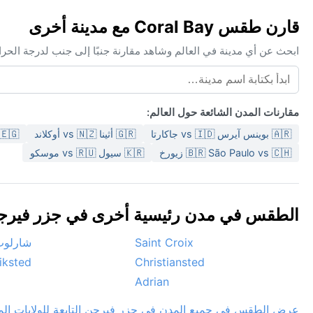
قارن طقس Coral Bay مع مدينة أخرى
ابحث عن أي مدينة في العالم وشاهد مقارنة جنبًا إلى جنب لدرجة الحر
مقارنات المدن الشائعة حول العالم:
🇦🇷 بوينس آيرس vs 🇮🇩 جاكارتا
🇬🇷 أثينا vs 🇳🇿 أوكلاند
🇪🇬 القاهرة vs 🇹🇭 بانكوك
🇧🇷 São Paulo vs 🇨🇭 زيورخ
🇰🇷 سيول vs 🇷🇺 موسكو
الطقس في مدن رئيسية أخرى في جزر فيرجن التا
Saint Croix
شارلوت
iksted
Christiansted
Adrian
عرض الطقس في جميع المدن في جزر فيرجن التابعة للولايات الم