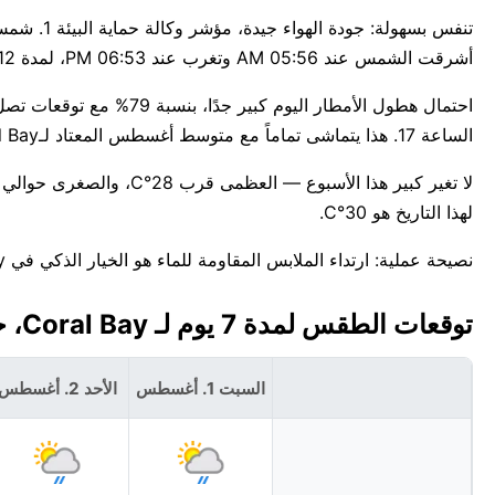
أشرقت الشمس عند 05:56 AM وتغرب عند 06:53 PM، لمدة 12س 57د من ضوء النهار.
الساعة 17. هذا يتماشى تماماً مع متوسط أغسطس المعتاد لـCoral Bay.
لهذا التاريخ هو 30°C.
نصيحة عملية: ارتداء الملابس المقاومة للماء هو الخيار الذكي في Coral Bay الآن.
توقعات الطقس لمدة 7 يوم لـ Coral Bay، جزر فيرجن التابعة للولايات المتحدة 🇻🇮
السبت 1. أغسطس
الأحد 2. أغسطس