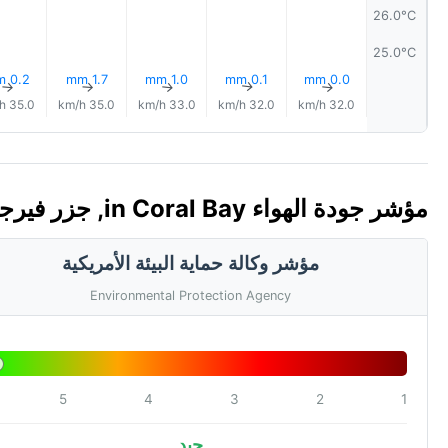
26.0°C
25.0°C
0.2 mm
1.7 mm
1.0 mm
0.1 mm
0.0 mm
↑
↑
↑
↑
↑
35.0 km/h
35.0 km/h
33.0 km/h
32.0 km/h
32.0 km/h
مؤشر جودة الهواء in Coral Bay, جزر فيرجن التابعة للولايات المتحدة 🇻🇮 (AQI)
مؤشر وكالة حماية البيئة الأمريكية
Environmental Protection Agency
5
4
3
2
1
جيد