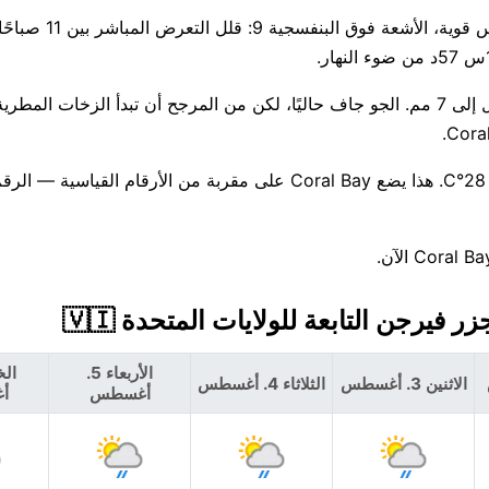
احتمال هطول الأمطار اليوم كبير جدًا، بنسبة 79% مع توقعات تصل إلى 7 مم. الجو جاف حاليًا، لكن من المرجح أن تبدأ الزخات
لا تغير كبير هذا الأسبوع — العظمى قرب 28°C، والصغرى حوالي 28°C. هذا يضع Coral Bay على مقربة من الأرقام
الأربعاء 5.
الاثنين 3. أغسطس
الثلاثاء 4. أغسطس
أغسطس
أ