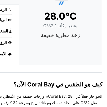
💧
الرط
28.0°C
🌬️
الريا
يشعر وكأنه 32.1°C
🌡️
الضغ
زخة مطرية خفيفة
👁️
الرؤي
🌧️
الأم
كيف هو الطقس في Coral Bay الآن؟
— مثل 32°C على الجلد. تمسك بقبعاتك: رياح بسرعة 32 كم/س من west. الهواء كثيف ومغلق عند 84%.