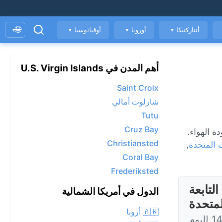
🌐
أنتاركتيكا
أوروبا
أوقيانوسيا
▾
▼
▼
▼
أهم المدن في U.S. Virgin Islands
Saint Croix
شارلوت أمالي
Tutu
Cruz Bay
اعة، ومؤشر جودة الهواء.
Christiansted
ت المتحدة
,
Coral Bay
Frederiksted
ر فيرجن التابعة
الدول في أمريكا الشمالية
لمتحدة
🇦🇼 أروبا