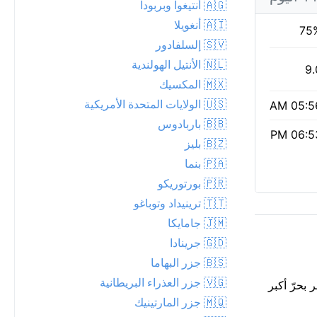
🇦🇬 أنتيغوا وبربودا
🇦🇮 أنغويلا
75
🇸🇻 إلسلفادور
🇳🇱 الأنتيل الهولندية
9.
🇲🇽 المكسيك
🇺🇸 الولايات المتحدة الأمريكية
05:56 
🇧🇧 باربادوس
06:53 
🇧🇿 بليز
🇵🇦 بنما
🇵🇷 بورتوريكو
🇹🇹 ترينيداد وتوباغو
🇯🇲 جامايكا
🇬🇩 جرينادا
🇧🇸 جزر البهاما
🇻🇬 جزر العذراء البريطانية
غيراً فوق Coral Bay. مع الرطوبة، تشعر بحرّ أكبر
🇲🇶 جزر المارتينيك