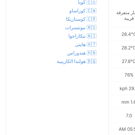
🇨🇺 كوبا
🇨🇼 كوراساو
ر متفرقة
أمطار متفرقة قريبة
قريبة
🇨🇷 كوستاريكا
🇲🇸 مونتسرات
28.4°C
28.4°
🇳🇮 نيكاراجوا
🇭🇹 هايتى
28.1°C
28.2°
🇭🇳 هندوراس
🇧🇶 هولندا الكاريبية
28.0°C
27.8°
73%
76%
34.2 kph
29.9 
0.7 mm
1.6 
7.0
7.0
05:58 AM
05:58