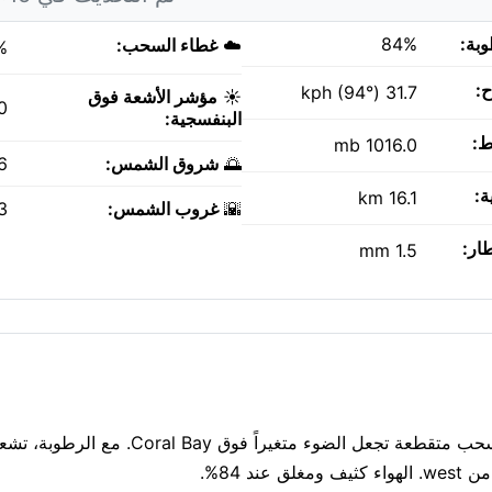
وبة:
84%
☁️
غطاء السحب:
%
ح:
31.7 kph (94°)
☀️
مؤشر الأشعة فوق
0
البنفسجية:
ط:
1016.0 mb
🌅
شروق الشمس:
AM
ة:
16.1 km
🌇
غروب الشمس:
PM
طار:
1.5 mm
الجو حار فعلاً في Coral Bay: 28°م وزخَات خفيفة من الأمطار. سحب متقطعة تجعل الضوء مت