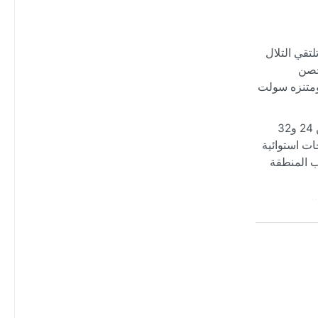
لتقي التلال
 حصن
 ومتنزه سولت
وفقاً لتصنيف كوبن، تنتمي سانت كروا إلى مناخ السافانا الاستوائي (Aw)، حيث يسود الدفء على مدار السنة مع درجات حرارة تتراوح بين 24 و32
ات استوائية
تضرب المنطقة
لية
ة في
لعدة أيام،
ئعة فوق