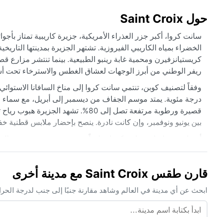
حول Saint Croix
سانت كروا، أكبر جزر العذراء الأمريكية، جزيرة كاريبية تمتاز بأجو
الخضراء بمياه الكاريبي الفيروزية. تشتهر الجزيرة بمدينتها التاري
كريستيانزفيرن ومحمية غابة رينبو الطبيعية. بينما تنتشر مزارع 
ريفر الوطني من أبرز الوجهات لعشاق الغطس والاسترخاء تحت أش
درجة مئوية. يمتد موسم الجفاف من ديسمبر إلى أبريل، مع سماء صا
قصيرة ورطوبة مرتفعة تصل إلى 80%. ت
بين يونيو ونوفمبر، وإن كانت نادرة. ينصح بإحضار ملابس قطنية 
أفضل فترة لزيارة سانت كروا مناخياً تمتد من منتصف ديسمبر إلى أ
لاستكشاف الشعاب المرجانية أو التنزه في المتنزهات. مع ذلك،
المناطق الداخلية. ظاهرة لافتة هي هبوب رياح «السامانا» المحملة
قارن طقس Saint Croix مع مدينة أخرى
لكن لا يؤثر كثيراً على خطط السفر. خلال موسم الأمطار، قد ت
بساتين النخيل.
ابحث عن أي مدينة في العالم وشاهد مقارنة جنبًا إلى جنب لدرجة الحر