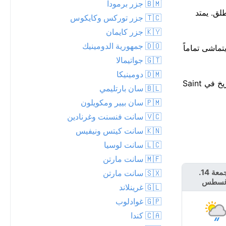
🇧🇲 جزر برمودا
ضة في الهواء الطلق. يمتد
🇹🇨 جزر توركس وكايكوس
🇰🇾 جزر كايمان
🇩🇴 جمهورية الدومينيك
الجو جافاً خلال الـ 24 ساعة القادمة. هذا يتماشى تماماً
🇬🇹 جواتيمالا
🇩🇲 دومينيكا
تظل درجات الحرارة ثابتة إلى حد كبير هذا الأسبوع، قرب 30°C معظم فترات بعد الظهر. للمعلومية، أعلى درجة حرارة قياسية لهذا التاريخ في Saint
🇧🇱 سان بارتليمي
🇵🇲 سان بيير ومكويلون
🇻🇨 سانت فنسنت وغرنادين
🇰🇳 سانت كيتس ونيفيس
🇱🇨 سانت لوسيا
🇲🇫 سانت مارتن
الجمعة 14.
السبت 15.
🇸🇽 سانت مارتن
غسطس
أغسطس
🇬🇱 غرينلاند
🇬🇵 غوادلوب
🇨🇦 كندا