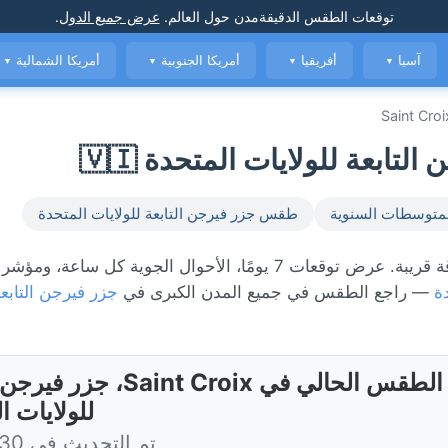
توقعات الطقس الدقيقة
مدن حول العالم
.
عرض جميع الدول
.
آسيا
أفريقيا
أمريكا الجنوبية
أمريكا الشمالية
▼
▼
▼
▼
Saint Croi
متوسطات السنوية
طقس جزر فيرجن التابعة للولايات المتحدة
الطقس المباشر في Saint Croix، حاليًا 28°C مع أمطار متفرقة قريبة. عرض توقعات 7 يومًا، الأحوال الجوية كل س
ة
— راجع الطقس في جميع المدن الكبرى في
جزر فيرجن التابعة
الطقس الحالي في Saint Croix، ج
للولايات ا
تم التحديث في 3:30 اليوم