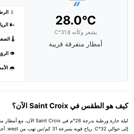
💧
الرط
28.0°C
🌬️
الريا
يشعر وكأنه 31.8°C
🌡️
الضغ
أمطار متفرقة قريبة
👁️
الرؤي
🌧️
الأم
كيف هو الطقس في Saint Croix الآن؟
إلى حوالي 32°C. رياح قوية بسرعة 31 كم/س تهب من west. أجواء استوائية ثقيلة الآن — 84% رطوبة.