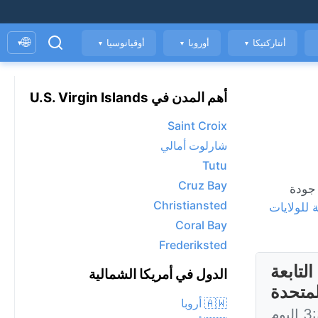
🌐
أنتاركتيكا
أوروبا
أوقيانوسيا
▾
▼
▼
▼
أهم المدن في U.S. Virgin Islands
Saint Croix
شارلوت أمالي
Tutu
Cruz Bay
اعة، ومؤشر جودة
Christiansted
 للولايات
Coral Bay
Frederiksted
زر فيرجن التابعة
الدول في أمريكا الشمالية
لمتحدة
🇦🇼 أروبا