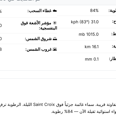
وبة:
84%
☁️
غطاء السحب:
%
ح:
31.0 kph (83°)
☀️
مؤشر الأشعة فوق
0
البنفسجية:
ط:
1015.0 mb
🌅
شروق الشمس:
AM
ة:
16.1 km
🌇
غروب الشمس:
PM
طار:
0.1 mm
ليلة حارة ورطبة بدرجة 28°م في Saint Croix الآن، مع أمطار متفاوتة قريبة. سماء غائمة جزئ