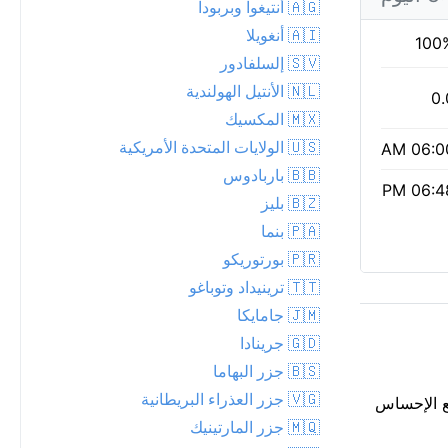
🇦🇬 أنتيغوا وبربودا
🇦🇮 أنغويلا
100
🇸🇻 إلسلفادور
🇳🇱 الأنتيل الهولندية
0.
🇲🇽 المكسيك
🇺🇸 الولايات المتحدة الأمريكية
06:00 
🇧🇧 باربادوس
06:48 
🇧🇿 بليز
🇵🇦 بنما
🇵🇷 بورتوريكو
🇹🇹 ترينيداد وتوباغو
🇯🇲 جامايكا
🇬🇩 جرينادا
🇧🇸 جزر البهاما
🇻🇬 جزر العذراء البريطانية
ياً فوق Saint Croix الليلة. الرطوبة ترفع الإحساس
🇲🇶 جزر المارتينيك