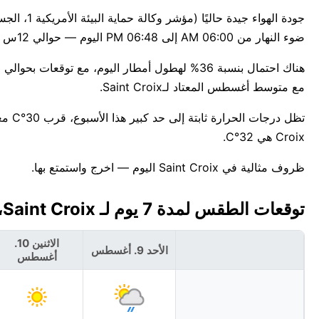
ضوء النهار من 06:00 AM إلى 06:48 PM اليوم — حوالي 12س 48د.
مع متوسط أغسطس المعتاد لـSaint Croix.
Croix هي 32°C.
ظروف مثالية في Saint Croix اليوم — اخرج واستمتع بها.
توقعات الطقس لمدة 7 يوم لـ Saint Croix، جزر فيرجن التابعة للولايات المتحدة 🇻🇮
الاثنين 10.
الأحد 9. أغسطس
أغسطس