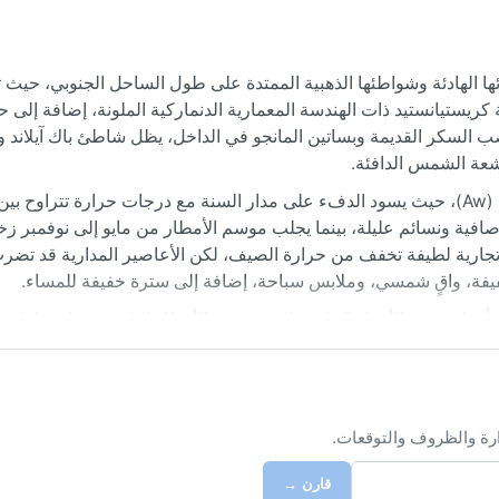
ائها الهادئة وشواطئها الذهبية الممتدة على طول الساحل الجنوبي، حيث ت
خية كريستيانستيد ذات الهندسة المعمارية الدنماركية الملونة، إضافة إلى
قصب السكر القديمة وبساتين المانجو في الداخل، يظل شاطئ باك آيلاند
عة الشمس الدافئة.
فية ونسائم عليلة، بينما يجلب موسم الأمطار من مايو إلى نوفمبر زخ
شهد الجزيرة هبوب رياح تجارية لطيفة تخفف من حرارة الصيف، لكن الأعاصير المدارية قد 
خفيفة، واقٍ شمسي، وملابس سباحة، إضافة إلى سترة خفيفة للمساء.
بريل، حيث الأجواء الجافة والمشمسة والأمطار النادرة، مما يجعلها مثا
 قد يشهد يوليو وأغسطس موجات حرارة قصيرة بسبب هدوء الرياح، خاص
 بالغبار من أفريقيا في الصيف، مما يتسبب بضباب خفيف وسماء ضبابية 
كون العواصف قصيرة وشديدة تعقبها شمس ساطعة، فتخلق أقواس قزح را
ارة والظروف والتوقعات.
قارن →