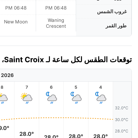
06:48 PM
06:48 PM
غروب الشمس
Waning
New Moon
طور القمر
Crescent
توقعات الطقس لكل ساعة لـ Saint Croix، جزر فيرجن التابعة للولايات المتحدة اليوم 🇻🇮
, 2026
8
7
6
5
4
32.0°C
30.0°C
9.0°
28.0°C
28.0°
28.0°
28.0°
28.0°