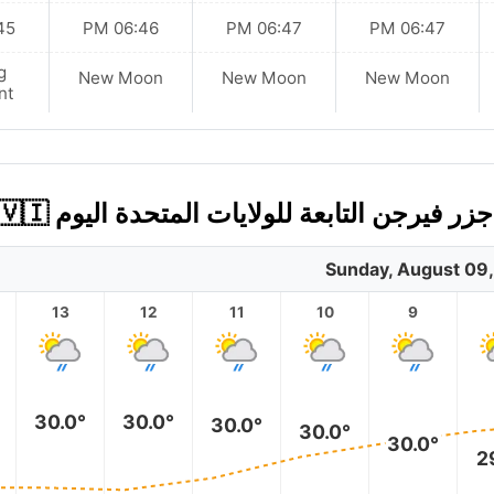
 PM
06:46 PM
06:47 PM
06:47 PM
g
New Moon
New Moon
New Moon
nt
Sunday, August 09
13
12
11
10
9
30.0°
30.0°
30.0°
30.0°
30.0°
2