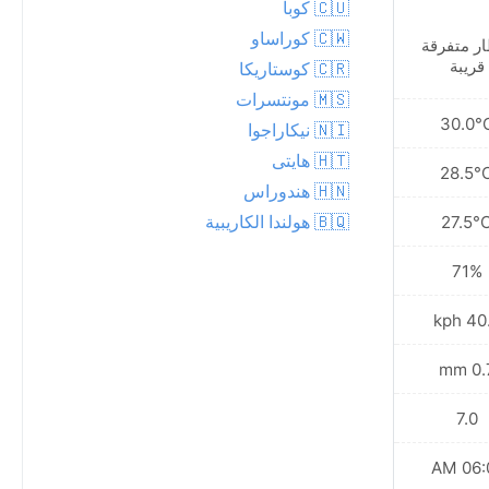
🇨🇺 كوبا
🇨🇼 كوراساو
ر متفرقة
أمطار متفرقة قريبة
قريبة
🇨🇷 كوستاريكا
🇲🇸 مونتسرات
30.2°C
30.0°
🇳🇮 نيكاراجوا
🇭🇹 هايتى
28.5°C
28.5°
🇭🇳 هندوراس
🇧🇶 هولندا الكاريبية
27.3°C
27.5°
72%
71%
42.5 kph
40.0 
0.4 mm
0.7 
7.0
7.0
06:01 AM
06:01