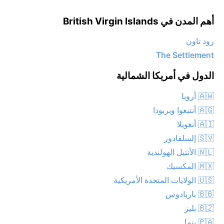
أهم المدن في British Virgin Islands
رود تاون
The Settlement
الدول في أمريكا الشمالية
🇦🇼 أروبا
🇦🇬 أنتيغوا وبربودا
🇦🇮 أنغويلا
🇸🇻 إلسلفادور
🇳🇱 الأنتيل الهولندية
🇲🇽 المكسيك
🇺🇸 الولايات المتحدة الأمريكية
🇧🇧 باربادوس
🇧🇿 بليز
🇵🇦 بنما