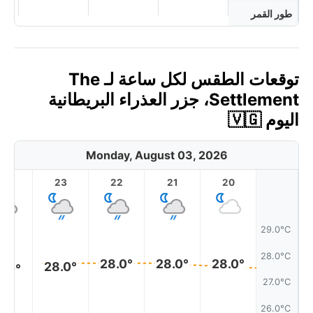
طور القمر
توقعات الطقس لكل ساعة لـ The
Settlement، جزر العذراء البريطانية
اليوم 🇻🇬
Monday, August 03, 2026
23
22
21
20
29.0°C
28.0°C
28.0°
28.0°
28.0°
28.0°
8.0°
27.0°C
26.0°C