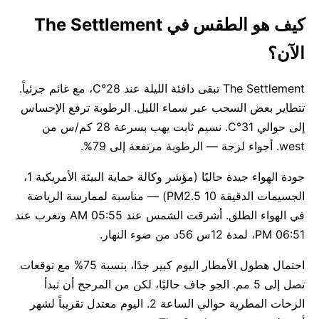
كيف هو الطقس في The Settlement
الآن؟
The Settlement تبقى دافئة الليلة عند 28°C، مع غائم جزئياً.
تتطاير بعض السحب عبر سماء الليل. الرطوبة ترفع الإحساس
إلى حوالي 31°C. نسيم ثابت يهب بسرعة 28 كم/س من
west. أجواء لزجة — الرطوبة مرتفعة إلى 79%.
جودة الهواء جيدة حاليًا (مؤشر وكالة حماية البيئة الأمريكية 1،
الجسيمات الدقيقة PM2.5 10) — مناسبة لممارسة الرياضة
في الهواء الطلق. أشرقت الشمس عند 05:55 AM وتغرب عند
06:51 PM، لمدة 12س 56د من ضوء النهار.
احتمال هطول الأمطار اليوم كبير جدًا، بنسبة 75% مع توقعات
تصل إلى 5 مم. الجو جاف حاليًا، لكن من المرجح أن تبدأ
الزخات المطرية حوالي الساعة 2. اليوم معتدل تقريباً لشهر