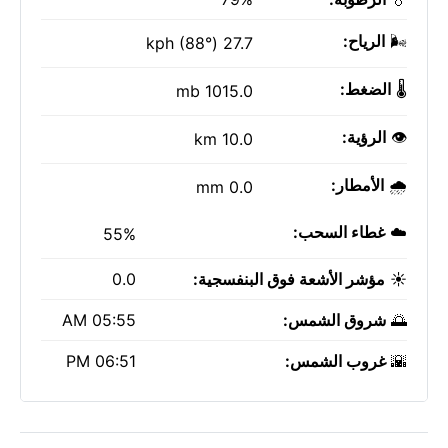
🌬️
الرياح:
27.7 kph (88°)
🌡️
الضغط:
1015.0 mb
👁️
الرؤية:
10.0 km
🌧️
الأمطار:
0.0 mm
☁️
غطاء السحب:
55%
☀️
مؤشر الأشعة فوق البنفسجية:
0.0
🌅
شروق الشمس:
05:55 AM
🌇
غروب الشمس:
06:51 PM