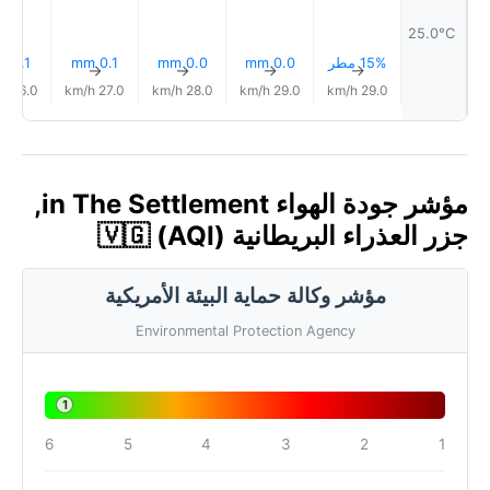
25.0°C
15% مطر
0.0 mm
0.0 mm
0.1 mm
0.1 mm
↑
↑
↑
↑
↑
26.0 km/h
27.0 km/h
28.0 km/h
29.0 km/h
29.0 km/h
مؤشر جودة الهواء in The Settlement,
جزر العذراء البريطانية 🇻🇬 (AQI)
مؤشر وكالة حماية البيئة الأمريكية
Environmental Protection Agency
1
6
5
4
3
2
1