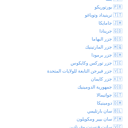
🇵🇷 بورتوريكو
🇹🇹 ترينيداد وتوباغو
🇯🇲 جامايكا
🇬🇩 جرينادا
🇧🇸 جزر البهاما
🇲🇶 جزر المارتينيك
🇧🇲 جزر برمودا
🇹🇨 جزر توركس وكايكوس
🇻🇮 جزر فيرجن التابعة للولايات المتحدة
🇰🇾 جزر كايمان
🇩🇴 جمهورية الدومينيك
🇬🇹 جواتيمالا
🇩🇲 دومينيكا
🇧🇱 سان بارتليمي
🇵🇲 سان بيير ومكويلون
🇻🇨 سانت فنسنت وغرنادين