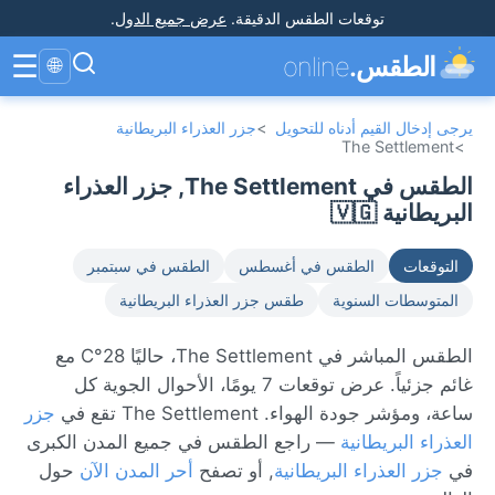
توقعات الطقس الدقيقة
.
عرض جميع الدول
.
☰
الطقس.
online
🌐
يرجى إدخال القيم أدناه للتحويل
>
جزر العذراء البريطانية
The Settlement
>
الطقس في The Settlement, جزر العذراء
البريطانية 🇻🇬
التوقعات
الطقس في أغسطس
الطقس في سبتمبر
المتوسطات السنوية
طقس جزر العذراء البريطانية
الطقس المباشر في The Settlement، حاليًا 28°C مع
غائم جزئياً. عرض توقعات 7 يومًا، الأحوال الجوية كل
ساعة، ومؤشر جودة الهواء. The Settlement تقع في
جزر
العذراء البريطانية
— راجع الطقس في جميع المدن الكبرى
في
جزر العذراء البريطانية
, أو تصفح
أحر المدن الآن
حول