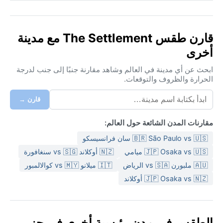
قارن طقس The Settlement مع مدينة
أخرى
ابحث عن أي مدينة في العالم وشاهد مقارنة جنبًا إلى جنب لدرجة
الحرارة والظروف والتوقعات.
قارن →
مقارنات المدن الشائعة حول العالم:
🇧🇷 São Paulo vs 🇺🇸 سان فرانسيسكو
🇯🇵 Osaka vs 🇺🇸 ميامي
🇳🇿 أوكلاند vs 🇸🇬 سنغافورة
🇦🇺 ملبورن vs 🇸🇦 الرياض
🇮🇹 ميلانو vs 🇲🇾 كوالالمبور
🇯🇵 Osaka vs 🇳🇿 أوكلاند
الطقس في مدن رئيسية أخرى في جزر