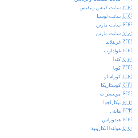
🇰🇳 سانت كيتس ونيفيس
🇱🇨 سانت لوسيا
🇲🇫 سانت مارتن
🇸🇽 سانت مارتن
🇬🇱 غرينلاند
🇬🇵 غوادلوب
🇨🇦 كندا
🇨🇺 كوبا
🇨🇼 كوراساو
🇨🇷 كوستاريكا
🇲🇸 مونتسرات
🇳🇮 نيكاراجوا
🇭🇹 هايتى
🇭🇳 هندوراس
🇧🇶 هولندا الكاريبية