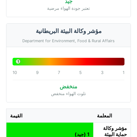
جيد
تعتبر جودة الهواء مرضية
مؤشر وكالة البيئة البريطانية
Department for Environment, Food & Rural Affairs
1
10
9
7
5
3
1
منخفض
تلوث الهواء منخفض
المعلمة
القيمة
مؤشر وكالة
حماية البيئة
1 (جيد)