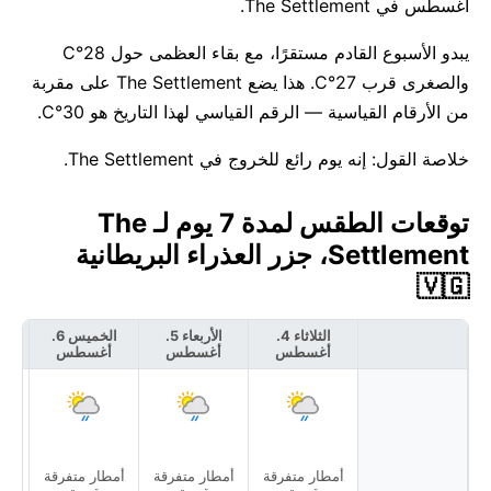
أغسطس في The Settlement.
يبدو الأسبوع القادم مستقرًا، مع بقاء العظمى حول 28°C
والصغرى قرب 27°C. هذا يضع The Settlement على مقربة
من الأرقام القياسية — الرقم القياسي لهذا التاريخ هو 30°C.
خلاصة القول: إنه يوم رائع للخروج في The Settlement.
توقعات الطقس لمدة 7 يوم لـ The
Settlement، جزر العذراء البريطانية
🇻🇬
الثلاثاء 4.
الأربعاء 5.
الخميس 6.
أغسطس
أغسطس
أغسطس
أ
أمطار متفرقة
أمطار متفرقة
أمطار متفرقة
أمط