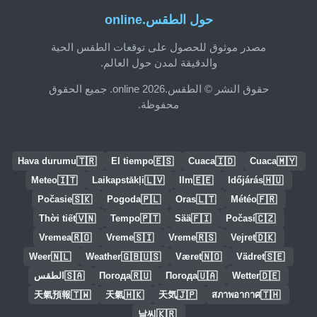
حول الطقس.online
مصدر موثوق للحصول على توقعات الطقس الحية
والدقيقة لمدن حول العالم.
حقوق النشر © الطقس.online 2026. جميع الحقوق
محفوظة.
🇹🇷
🇪🇸
🇮🇩
🇲🇾
Hava durumu
El tiempo
Cuaca
Cuaca
🇮🇹
🇱🇻
🇪🇪
🇭🇺
Meteo
Laikapstākļi
Ilm
Időjárás
🇸🇰
🇵🇱
🇱🇹
🇫🇷
Počasie
Pogoda
Oras
Météo
🇻🇳
🇵🇹
🇫🇮
🇨🇿
Thời tiết
Tempo
Sää
Počasí
🇷🇴
🇸🇮
🇷🇸
🇩🇰
Vremea
Vreme
Vreme
Vejret
🇳🇱
🇬🇧🇺🇸
🇳🇴
🇸🇪
Weer
Weather
Været
Vädret
🇸🇦
🇷🇺
🇺🇦
🇩🇪
Wetter
Погода
Погода
الطقس
🇹🇼
🇭🇰
🇯🇵
🇹🇭
天氣預報
天氣
天気
สภาพอากาศ
🇰🇷
날씨