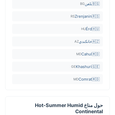
🇧🇬
بلفن
BG
Zrenjanin
🇷🇸
RS
Érd
🇭🇺
HU
🇦🇿
خانكندي
AZ
Cahul
🇲🇩
MD
Khashuri
🇬🇪
GE
Comrat
🇲🇩
MD
حول مناخ Hot-Summer Humid
Continental