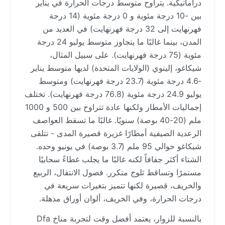
دراماتيكية. يتراوح متوسط درجات الحرارة في يناير
بين -10 درجة مئوية و 0 درجة مئوية (14 درجة
فهرنهايت إلى 32 درجة فهرنهايت) في العديد من
المدن، بينما غالبًا ما يتجاوز متوسط يوليو 24 درجة
مئوية (75 درجة فهرنهايت). على سبيل المثال،
شيكاغو، إلينوي (الولايات المتحدة) لديها متوسط يناير
-4.6 درجة مئوية (23.7 درجة فهرنهايت) ومتوسط
يوليو 24.9 درجة مئوية (76.8 درجة فهرنهايت). تختلف
إجماليات الأمطار ولكنها عادة تتراوح بين 500 و 1000
ملم (20-40 بوصة) سنويًا. غالبًا ما تسقط العواصف
الرعدية الصيفية أمطارًا غزيرة قصيرة المدى - تتلقى
شيكاغو حوالي 95 ملم (3.7 بوصة) في يونيو وحده.
الشتاء أكثر جفافاً لكنه غالبًا ما يجلب غطاءً سحابيًا
مستمرًا وتساقط ثلوج متكرر. فصول الانتقال، الربيع
والخريف، قصيرة لكنها تتميز بتغيرات سريعة في
درجات الحرارة، وفي الخريف، ألوان أوراق مذهلة.
بالنسبة للزوار، يعتمد أفضل وقت لتجربة مناخ Dfa