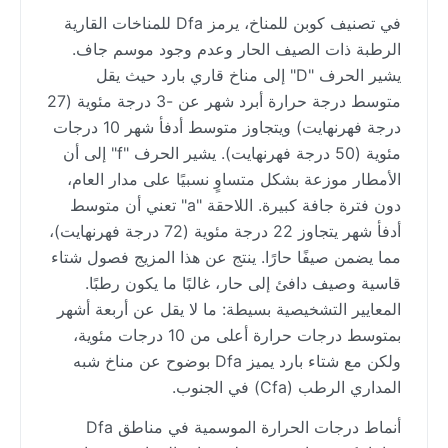
في تصنيف كوبن للمناخ، يرمز Dfa للمناخات القارية
الرطبة ذات الصيف الحار وعدم وجود موسم جاف.
يشير الحرف "D" إلى مناخ قاري بارد حيث يقل
متوسط درجة حرارة أبرد شهر عن -3 درجة مئوية (27
درجة فهرنهايت) ويتجاوز متوسط أدفأ شهر 10 درجات
مئوية (50 درجة فهرنهايت). يشير الحرف "f" إلى أن
الأمطار موزعة بشكل متساوٍ نسبيًا على مدار العام،
دون فترة جافة كبيرة. اللاحقة "a" تعني أن متوسط
أدفأ شهر يتجاوز 22 درجة مئوية (72 درجة فهرنهايت)،
مما يضمن صيفًا حارًا. ينتج عن هذا المزيج فصول شتاء
قاسية وصيف دافئ إلى حار، غالبًا ما يكون رطبًا.
المعايير التشخيصية بسيطة: ما لا يقل عن أربعة أشهر
بمتوسط درجات حرارة أعلى من 10 درجات مئوية،
ولكن مع شتاء بارد يميز Dfa بوضوح عن مناخ شبه
المداري الرطب (Cfa) في الجنوب.
أنماط درجات الحرارة الموسمية في مناطق Dfa