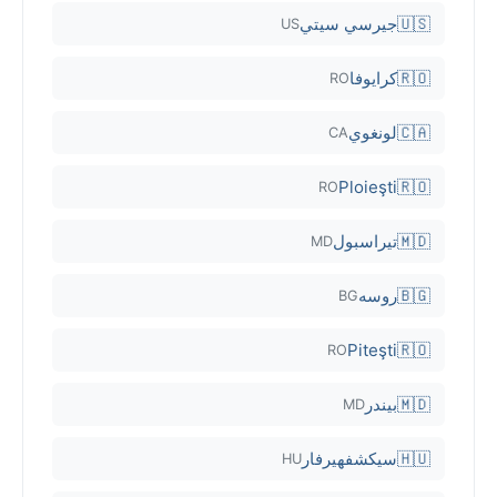
🇺🇸
جيرسي سيتي
US
🇷🇴
كرايوفا
RO
🇨🇦
لونغوي
CA
Ploieşti
🇷🇴
RO
🇲🇩
تيراسبول
MD
🇧🇬
روسه
BG
Piteşti
🇷🇴
RO
🇲🇩
بيندر
MD
🇭🇺
سيكشفهيرفار
HU