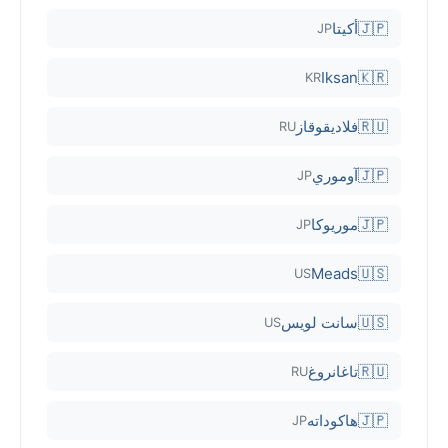
🇯🇵
أكيتا
JP
Iksan
🇰🇷
KR
🇷🇺
فلاديقوقاز
RU
🇯🇵
آوموري
JP
🇯🇵
موريوكا
JP
Meads
🇺🇸
US
🇺🇸
سانت لويس
US
🇷🇺
تاغانروغ
RU
🇯🇵
هاكوداته
JP