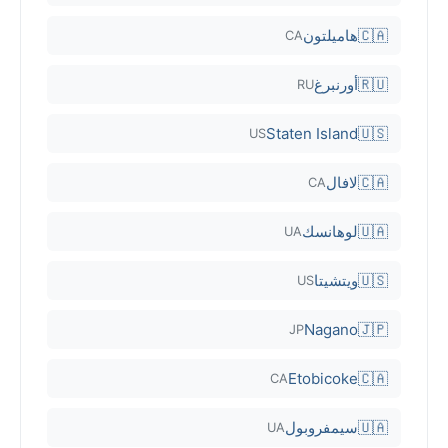
🇨🇦
هاميلتون
CA
🇷🇺
أورنبرغ
RU
Staten Island
🇺🇸
US
🇨🇦
لافال
CA
🇺🇦
لوهانسك
UA
🇺🇸
ويتشيتا
US
Nagano
🇯🇵
JP
Etobicoke
🇨🇦
CA
🇺🇦
سيمفروبول
UA