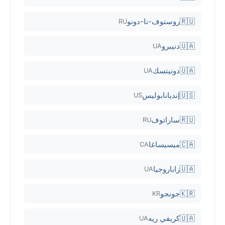
🇷🇺
روستوف-نا-دونو
RU
🇺🇦
دنيبرو
UA
🇺🇦
دونيتسك
UA
🇺🇸
إنديانابوليس
US
🇷🇺
ساراتوف
RU
🇨🇦
ميسيساغا
CA
🇺🇦
زاباروجيا
UA
🇰🇷
جونجو
KR
🇺🇦
كريفي ريه
UA