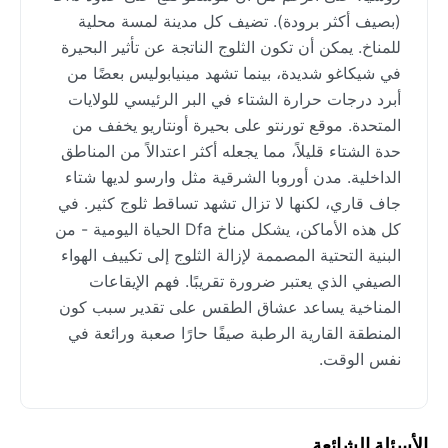
(بصيف أكثر برودة). تضيف كل مدينة لمسة محلية
للمناخ. يمكن أن تكون الثلوج الناتجة عن تأثير البحيرة
في شيكاغو شديدة، بينما تشهد مينيابوليس بعضًا من
أبرد درجات حرارة الشتاء في البر الرئيسي للولايات
المتحدة. موقع تورنتو على بحيرة أونتاريو يخفف من
حدة الشتاء قليلاً، مما يجعله أكثر اعتدالاً من المناطق
الداخلية. مدن أوروبا الشرقية مثل وارسو لديها شتاء
جاف قاري، لكنها لا تزال تشهد تساقط ثلوج كثير. في
كل هذه الأماكن، يشكل مناخ Dfa الحياة اليومية - من
البنية التحتية المصممة لإزالة الثلوج إلى تكييف الهواء
الصيفي الذي يعتبر ضرورة تقريبًا. فهم الإيقاعات
المناخية يساعد عشاق الطقس على تقدير سبب كون
المنطقة القارية الرطبة صيفًا حارًا صعبة ورائعة في
نفس الوقت.
الأسئلة الشائعة