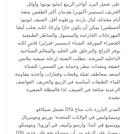
على تحمل البرد. أواخر الربيع (مايو-يونيو) وأوائل
الخريف (سبتمبر-أكتوبر) يقدمان أكثر الطقس متعة:
أيام معتدلة، ليال باردة، ورطوبة أقل. الصيف (يونيو-
أغسطس) يمكن أن يكون حارًا ولزجًا، لكنه يجلب أيضًا
المهرجانات الخارجية والبيسبول والمناظر الطبيعية
الخضراء المورقة. الشتاء (ديسمبر-فبراير) قاسٍ لكنه
يوفر التزلج والتزحلق على الجليد والمعالم السياحية
الداخلية المريحة. تتطلب التعبئة لرحلة صيفية ملابس
خفيفة ومعدات مطر وحماية من الشمس؛ للشتاء،
استعد بمعاطف ثقيلة وقبعات وقفازات وأحذية مقاومة
للماء. الطبقات أساسية في الربيع والخريف. العواصف
الرعدية شائعة في الصيف، لذا فالمظلة الصغيرة
مفيدة.
المدن البارزة ذات مناخ Dfa تشمل شيكاغو
ومينيابوليس في الولايات المتحدة؛ تورنتو ومونتريال
ووينيبيغ في كندا؛ وارسو وكييف في أوروبا؛ وموسكو،
روسيا، على الرغم من أن موسكو تقع على حدود Dfb