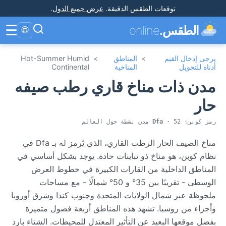
توقعات الطقس الدقيقة
.
عرض جميع الدول
.
☰
الطقس.
online
🌐
يرجى إدخال القيم
>
المناطق
>
Hot-Summer Humid
أدناه للتحويل
المناخية
Continental
مدن ذات مناخ قاري رطب صيفه
حار
رمز كوبن:
· 52 مدن نشطة حول العالم
Dfa
مناخ الصيف الحار الرطب القاري، الذي يُرمز له بـ Dfa في
نظام كوبن، هو مناخ ذو تباينات حادة. يوجد بشكل أساسي في
المناطق الداخلية من القارات الكبيرة في خطوط العرض
الوسطى - تقريبًا بين 35° و 50° شمالًا - مع مساحات
ملحوظة عبر شمال الولايات المتحدة وجنوب كندا وشرق أوروبا
وأجزاء من روسيا. تشهد هذه المناطق أربعة فصول متميزة
بفضل موقعها البعيد عن التأثير المعتدل للمحيطات. الشتاء بارد