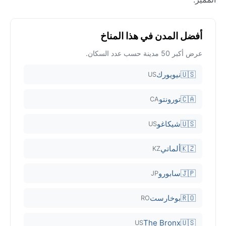
أفضل المدن في هذا المناخ
عرض أكبر 50 مدينة حسب عدد السكان.
🇺🇸
نيويورك
US
🇨🇦
تورونتو
CA
🇺🇸
شيكاغو
US
🇰🇿
ألماتي
KZ
🇯🇵
سابورو
JP
🇷🇴
بوخارست
RO
The Bronx
🇺🇸
US