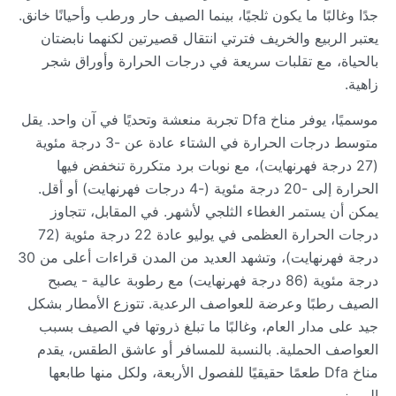
جدًا وغالبًا ما يكون ثلجيًا، بينما الصيف حار ورطب وأحيانًا خانق.
يعتبر الربيع والخريف فترتي انتقال قصيرتين لكنهما نابضتان
بالحياة، مع تقلبات سريعة في درجات الحرارة وأوراق شجر
زاهية.
موسميًا، يوفر مناخ Dfa تجربة منعشة وتحديًا في آن واحد. يقل
متوسط درجات الحرارة في الشتاء عادة عن -3 درجة مئوية
(27 درجة فهرنهايت)، مع نوبات برد متكررة تنخفض فيها
الحرارة إلى -20 درجة مئوية (-4 درجات فهرنهايت) أو أقل.
يمكن أن يستمر الغطاء الثلجي لأشهر. في المقابل، تتجاوز
درجات الحرارة العظمى في يوليو عادة 22 درجة مئوية (72
درجة فهرنهايت)، وتشهد العديد من المدن قراءات أعلى من 30
درجة مئوية (86 درجة فهرنهايت) مع رطوبة عالية - يصبح
الصيف رطبًا وعرضة للعواصف الرعدية. تتوزع الأمطار بشكل
جيد على مدار العام، وغالبًا ما تبلغ ذروتها في الصيف بسبب
العواصف الحملية. بالنسبة للمسافر أو عاشق الطقس، يقدم
مناخ Dfa طعمًا حقيقيًا للفصول الأربعة، ولكل منها طابعها
المميز.