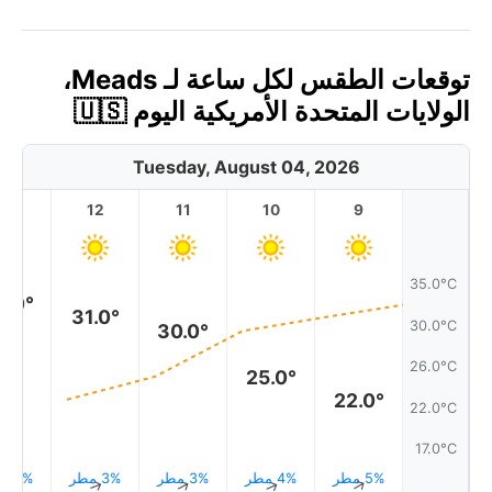
توقعات الطقس لكل ساعة لـ Meads،
الولايات المتحدة الأمريكية اليوم 🇺🇸
Tuesday, August 04, 2026
13
12
11
10
9
35.0°C
3.0°
31.0°
30.0°C
30.0°
26.0°C
25.0°
22.0°
22.0°C
17.0°C
5% مطر
4% مطر
3% مطر
3% مطر
3% مطر
↑
↑
↑
↑
↑