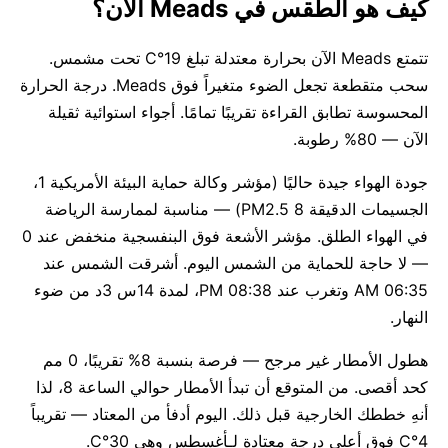
كيف هو الطقس في Meads الآن؟
تتمتع Meads الآن بحرارة معتدلة تبلغ 19°C تحت مشمس.
سحب متقطعة تجعل الضوء متغيراً فوق Meads. درجة الحرارة
المحسوسة تطابق القراءة تقريبًا تمامًا. أجواء استوائية ثقيلة
الآن — 80% رطوبة.
جودة الهواء جيدة حاليًا (مؤشر وكالة حماية البيئة الأمريكية 1،
الجسيمات الدقيقة PM2.5 8) — مناسبة لممارسة الرياضة
في الهواء الطلق. مؤشر الأشعة فوق البنفسجية منخفض عند 0
— لا حاجة للحماية من الشمس اليوم. أشرقت الشمس عند
06:35 AM وتغرب عند 08:38 PM، لمدة 14س 3د من ضوء
النهار.
هطول الأمطار غير مرجح — فرصة بنسبة 8% تقريبًا، 0 مم
كحد أقصى. من المتوقع أن تبدأ الأمطار حوالي الساعة 8، لذا
أنهِ خططك الخارجية قبل ذلك. اليوم أدفأ من المعتاد — تقريباً
4°C فوق أعلى درجة معتادة لـأغسطس وهي 30°C.