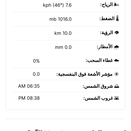
🌬️
الرياح:
7.6 kph (46°)
🌡️
الضغط:
1016.0 mb
👁️
الرؤية:
10.0 km
🌧️
الأمطار:
0.0 mm
☁️
غطاء السحب:
0%
☀️
مؤشر الأشعة فوق البنفسجية:
0.0
🌅
شروق الشمس:
06:35 AM
🌇
غروب الشمس:
08:38 PM