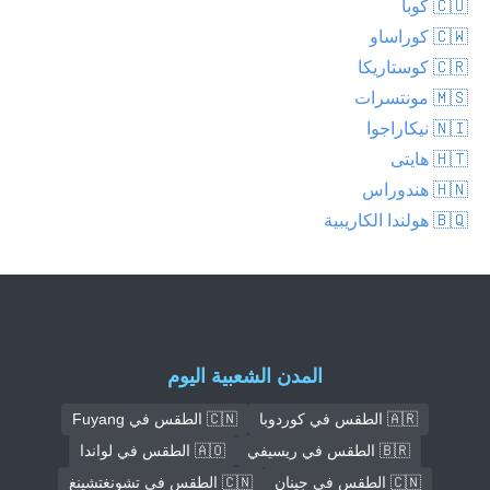
🇨🇺 كوبا
🇨🇼 كوراساو
🇨🇷 كوستاريكا
🇲🇸 مونتسرات
🇳🇮 نيكاراجوا
🇭🇹 هايتى
🇭🇳 هندوراس
🇧🇶 هولندا الكاريبية
المدن الشعبية اليوم
🇦🇷 الطقس في كوردوبا
🇨🇳 الطقس في Fuyang
🇧🇷 الطقس في ريسيفي
🇦🇴 الطقس في لواندا
🇨🇳 الطقس في جينان
🇨🇳 الطقس في تشونغتشينغ