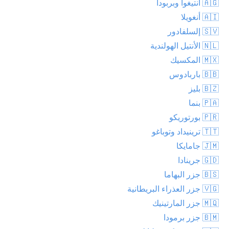
🇦🇬 أنتيغوا وبربودا
🇦🇮 أنغويلا
🇸🇻 إلسلفادور
🇳🇱 الأنتيل الهولندية
🇲🇽 المكسيك
🇧🇧 باربادوس
🇧🇿 بليز
🇵🇦 بنما
🇵🇷 بورتوريكو
🇹🇹 ترينيداد وتوباغو
🇯🇲 جامايكا
🇬🇩 جرينادا
🇧🇸 جزر البهاما
🇻🇬 جزر العذراء البريطانية
🇲🇶 جزر المارتينيك
🇧🇲 جزر برمودا