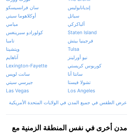
إنديانابوليس
سان فرانسيسكو
سياتل
أوكلاهوما سيتي
ألباكركي
ميامي
Staten Island
كولورادو سبرينغس
فرجينيا بيتش
تامبا
Tulsa
ويتشيتا
نيو أورلينز
آناهايم
كوربوس كريستي
Lexington-Fayette
سانتا أنا
سانت لويس
تشولا فيستا
جيرسي سيتي
Las Vegas
Los Angeles
عرض الطقس في جميع المدن في الولايات المتحدة الأمريكية
مدن أخرى في نفس المنطقة الزمنية مع