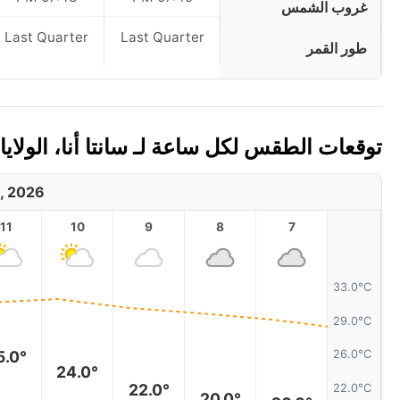
غروب الشمس
Last Quarter
Last Quarter
طور القمر
توقعات الطقس لكل ساعة لـ سانتا أنا، الولايات ا
, 2026
11
10
9
8
7
33.0°C
29.0°C
5.0°
26.0°C
24.0°
22.0°
22.0°C
20.0°