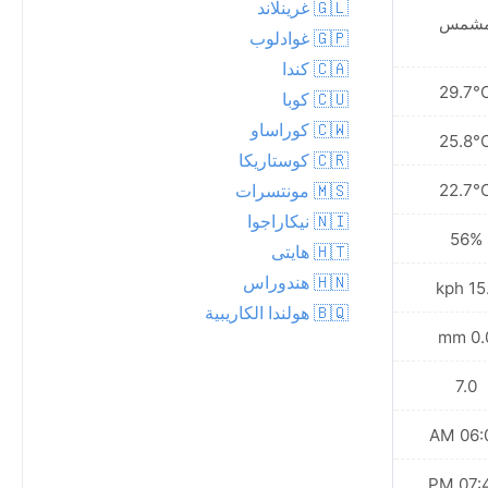
🇬🇱 غرينلاند
شمس
مشمس
🇬🇵 غوادلوب
🇨🇦 كندا
28.1°C
29.7°
🇨🇺 كوبا
🇨🇼 كوراساو
25.2°C
25.8°
🇨🇷 كوستاريكا
22.7°C
22.7°
🇲🇸 مونتسرات
🇳🇮 نيكاراجوا
59%
56%
🇭🇹 هايتى
🇭🇳 هندوراس
15.8 kph
15.1 
🇧🇶 هولندا الكاريبية
0.0 mm
0.0 
7.0
7.0
06:09 AM
06:09
07:43 PM
07:44