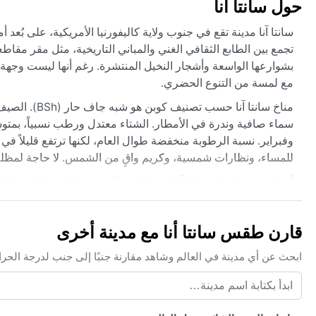
حول سانتا أنا
سانتا آنا مدينة تقع في جنوب ولاية كاليفورنيا الأمريكية، على بُعد
تجمع بين الطابع الثقافي الغني والمباني التاريخية، مثل مقر مقاطع
بشوارعها الواسعة وأشجار النخيل المنتشرة. رغم أنها ليست وجهة 
مع لمسة من التنوع الحضري.
وفبراير. نسبة الرطوبة منخفضة طوال العام، لكنها ترتفع قليلاً ف
للمساء، ونظارات شمسية، وكريم واقٍ من الشمس. لا حاجة لمظل
أفضل وقت لزيارة سانتا آنا من الناحية الجوية هو الربيع (مارس إ
حرارة الصيف الشديدة. ظاهرة مناخية مميزة هي رياح سانتا آنا الم
يزيد خطر حرائق الغابات. لا سيروكو ولا أعاصير استوائية، لكن ال
قارن طقس سانتا أنا مع مدينة أخرى
السنة.
ابحث عن أي مدينة في العالم وشاهد مقارنة جنبًا إلى جنب لدرجة الحر