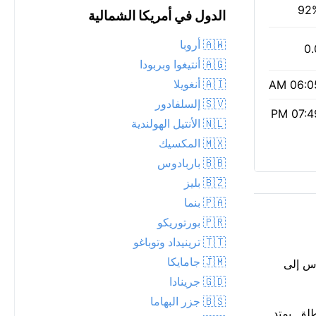
92
الدول في أمريكا الشمالية
🇦🇼 أروبا
0.
🇦🇬 أنتيغوا وبربودا
🇦🇮 أنغويلا
06:05 
🇸🇻 إلسلفادور
07:49 
🇳🇱 الأنتيل الهولندية
🇲🇽 المكسيك
🇧🇧 باربادوس
🇧🇿 بليز
🇵🇦 بنما
🇵🇷 بورتوريكو
🇹🇹 ترينيداد وتوباغو
🇯🇲 جامايكا
حساس إلى
🇬🇩 جرينادا
🇧🇸 جزر البهاما
ضة في الهواء الطلق. يمتد