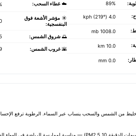
وبة:
89%
☁️
غطاء السحب:
%
ح:
4.0 kph (219°)
☀️
مؤشر الأشعة فوق
0
البنفسجية:
ط:
1008.0 mb
🌅
شروق الشمس:
AM
ة:
10.0 km
🌇
غروب الشمس:
PM
طار:
0.0 mm
لآن، مع ملبَد بالغيوم. خليط من الشمس والسحب ينساب عبر السماء. الرطوبة ترفع الإ
جودة الهواء جيدة حاليًا (مؤشر وكالة حماية البيئة الأمريكية 1، الجسيمات الدقيقة PM2.5 10) — مناسبة لممارسة الريا