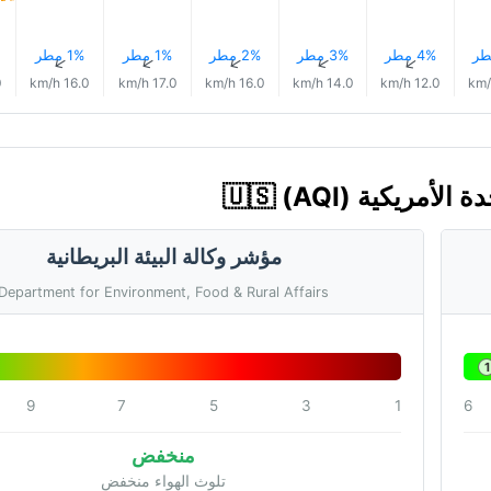
4% مطر
3% مطر
2% مطر
1% مطر
1% مطر
↑
↑
↑
↑
↑
h
16.0 km/h
17.0 km/h
16.0 km/h
14.0 km/h
12.0 km/h
مؤشر وكالة البيئة البريطانية
Department for Environment, Food & Rural Affairs
1
9
7
5
3
1
6
منخفض
تلوث الهواء منخفض