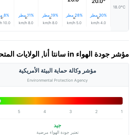
20.0°
18.0°C
30% مطر
28% مطر
19% مطر
11% مطر
8% مطر
↑
↑
↑
↑
↑
10.0 km/h
8.0 km/h
8.0 km/h
5.0 km/h
4.0 km/h
مؤشر جودة الهواء in سانتا أنا, الولايات المتحدة الأمريكية 🇺🇸 (AQI)
مؤشر وكالة حماية البيئة الأمريكية
Environmental Protection Agency
5
4
3
2
1
جيد
تعتبر جودة الهواء مرضية