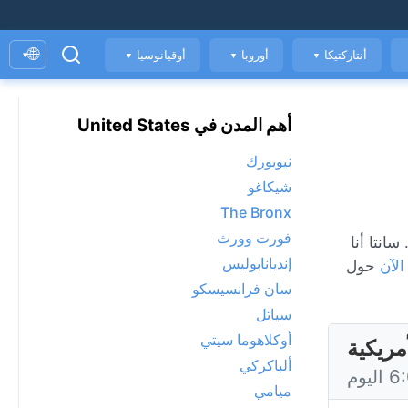
🌐
أنتاركتيكا
أوروبا
أوقيانوسيا
▾
▼
▼
▼
أهم المدن في United States
نيويورك
شيكاغو
The Bronx
فورت وورث
ة الهواء. سانتا أنا
إنديانابوليس
الآن
حول
سان فرانسيسكو
سياتل
أوكلاهوما سيتي
مريكية
ألباكركي
ميامي