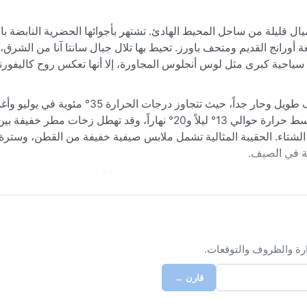
 أميال قليلة من ساحل المحيط الهادئ. تشتهر بأجوائها الحضرية النابضة ب
ة أورانج القديم ومتحف باورز. تحيط بها تلال جبال سانتا آنا من الشرق، 
سياحية كبرى مثل لوس أنجلوس المجاورة، إلا أنها تعكس روح كاليفورني
مناخ سانتا آنا حسب تصنيف كوبن هو شبه جاف حار (BSh). الصيف طويل وحار جداً، حيث تتجاو
سماء صافية وندرة في الأمطار. الشتاء معتدل ورطب نسبياً، بمتوسط حرارة حوالي 13° ليلاً و20° نهاراً، وقد تهطل ز
ي الشتاء. الحقيبة المثالية تشمل ملابس صيفية خفيفة من القطن، وسترة
ة في الصيف.
لى مايو) والخريف (سبتمبر إلى نوفمبر)، حيث الأجواء معتدلة ومشمسة بع
وسمية الجافة والحارة التي تهب من المناطق الداخلية خلال الخريف وال
ضباب قد يظهر شتاءً بالقرب من الساحل. إجمالاً، المناخ لطيف ومستقر 
ارة والظروف والتوقعات.
قارن →