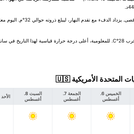
هطول الأمطار غير مرجح — فرصة بنسبة 8% تقريبًا، 0 مم كحد أقصى. يزداد الدفء مع
الأسبوع القادم يميل إلى البرودة، وسيكون Monday الأكثر برودة قرب 28°C. للمعلومية، أعلى درجة حرارة قياسية لهذا التاريخ
الخميس 6.
الجمعة 7.
السبت 8.
الأحد 9. أغسطس
أغسطس
أغسطس
أغسطس