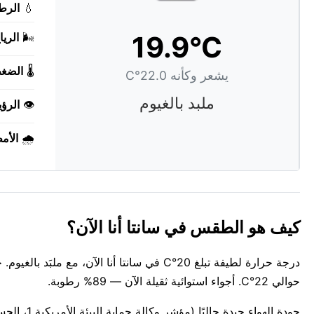
💧
الرط
19.9°C
🌬️
الريا
🌡️
الضغ
يشعر وكأنه 22.0°C
ملبد بالغيوم
👁️
الرؤي
🌧️
الأم
كيف هو الطقس في سانتا أنا الآن؟
درجة حرارة لطيفة تبلغ 20°C في سانتا أنا ا
حوالي 22°C. أجواء استوائية ثقيلة الآن — 89% رطوبة.