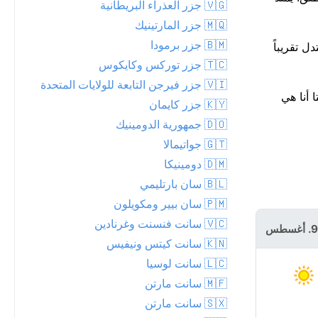
🇻🇬 جزر العذراء البريطانية
🇲🇶 جزر المارتينيك
🇧🇲 جزر برمودا
 تقدم النهار، ليبلغ ذروته حوالي 32°م. اليوم معتدل تقريباً
🇹🇨 جزر توركس وكايكوس
🇻🇮 جزر فيرجن التابعة للولايات المتحدة
 في سانتا أنا هي
🇰🇾 جزر كايمان
🇩🇴 جمهورية الدومينيك
🇬🇹 جواتيمالا
🇩🇲 دومينيكا
🇧🇱 سان بارتليمي
🇵🇲 سان بيير ومكويلون
الاثنين 10.
🇻🇨 سانت فنسنت وغرنادين
أغسطس
🇰🇳 سانت كيتس ونيفيس
🇱🇨 سانت لوسيا
🇲🇫 سانت مارتن
🇸🇽 سانت مارتن