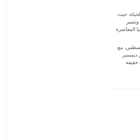
الحياة، حيث
وتتميز
ا المعاصرة
ز درجات الحرارة 35° مئوية في يوليو وأغسطس، مع
خات مطر خفيفة بين ديسمبر
 خفيفة
يداً عن
شتاء، مما
معظم أيام