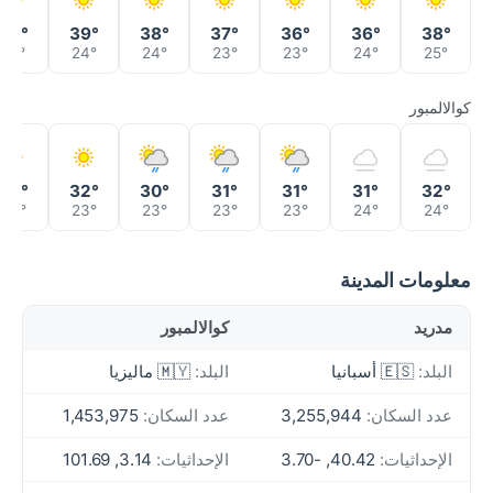
39°
39°
38°
37°
36°
36°
38°
25°
24°
24°
23°
23°
24°
25°
كوالالمبور
33°
32°
30°
31°
31°
31°
32°
23°
23°
23°
23°
23°
24°
24°
معلومات المدينة
مدريد
كوالالمبور
البلد:
🇪🇸 أسبانيا
البلد:
🇲🇾 ماليزيا
عدد السكان:
3,255,944
عدد السكان:
1,453,975
الإحداثيات:
40.42, -3.70
الإحداثيات:
3.14, 101.69