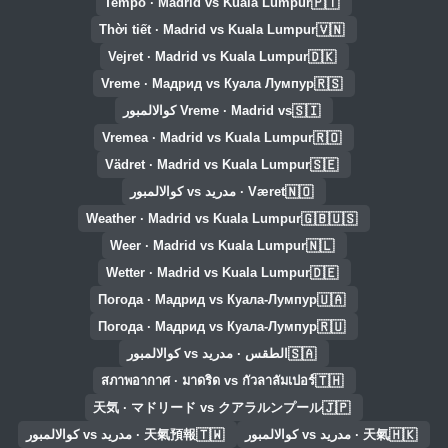
🇵🇹
Tempo · Madrid vs Kuala Lumpur
🇻🇳
Thời tiết · Madrid vs Kuala Lumpur
🇩🇰
Vejret · Madrid vs Kuala Lumpur
🇷🇸
Vreme · Мадрид vs Куала Лумпур
🇸🇮
Vreme · Madrid vs كوالالمبور
🇷🇴
Vremea · Madrid vs Kuala Lumpur
🇸🇪
Vädret · Madrid vs Kuala Lumpur
🇳🇴
Været · مدريد vs كوالالمبور
🇬🇧🇺🇸
Weather · Madrid vs Kuala Lumpur
🇳🇱
Weer · Madrid vs Kuala Lumpur
🇩🇪
Wetter · Madrid vs Kuala Lumpur
🇺🇦
Погода · Мадрид vs Куала-Лумпур
🇷🇺
Погода · Мадрид vs Куала-Лумпур
🇸🇦
الطقس · مدريد vs كوالالمبور
🇹🇭
สภาพอากาศ · มาดริด vs กัวลาลัมเปอร์
🇯🇵
天気 · マドリード vs クアラルンプール
🇹🇼
🇭🇰
天氣 · مدريد vs كوالالمبور
天氣預報 · مدريد vs كوالالمبور