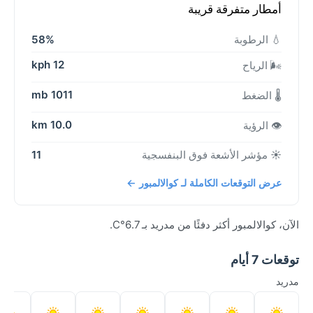
أمطار متفرقة قريبة
💧 الرطوبة
58%
12 kph
🌬️ الرياح
1011 mb
🌡️ الضغط
10.0 km
👁️ الرؤية
☀️ مؤشر الأشعة فوق البنفسجية
11
عرض التوقعات الكاملة لـ كوالالمبور ←
الآن، كوالالمبور أكثر دفئًا من مدريد بـ 6.7°C.
توقعات 7 أيام
مدريد