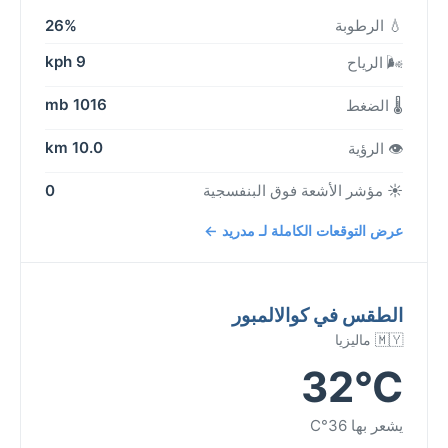
💧 الرطوبة
26%
9 kph
🌬️ الرياح
1016 mb
🌡️ الضغط
10.0 km
👁️ الرؤية
☀️ مؤشر الأشعة فوق البنفسجية
0
عرض التوقعات الكاملة لـ مدريد ←
الطقس في كوالالمبور
🇲🇾 ماليزيا
32°C
يشعر بها 36°C