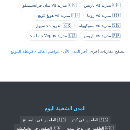
🇫🇷 مدريد vs باريس
🇺🇸 مدريد vs سان فرانسيسكو
🇮🇹 مدريد vs روما
🇭🇰 مدريد vs هونغ كونغ
🇸🇪 مدريد vs ستوكهولم
🇰🇷 مدريد vs سيول
🇫🇷 مدريد vs باريس
🇺🇸 مدريد vs Las Vegas
تصفح مقارنات أخرى:
أحر المدن الآن
·
عواصم العالم
·
خريطة الموقع
المدن الشعبية اليوم
🇪🇨 الطقس في كيتو
🇮🇩 الطقس في باليمبانج
🇷🇴 الطقس في بوخارست
🇨🇳 الطقس في تشنغتشو