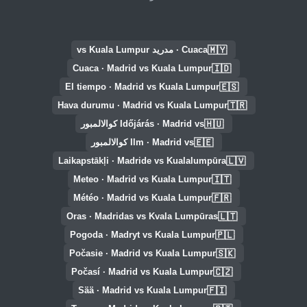
🇲🇾
Cuaca · مدريد vs Kuala Lumpur
🇮🇩
Cuaca · Madrid vs Kuala Lumpur
🇪🇸
El tiempo · Madrid vs Kuala Lumpur
🇹🇷
Hava durumu · Madrid vs Kuala Lumpur
🇭🇺
Időjárás · Madrid vs كوالالمبور
🇪🇪
Ilm · Madrid vs كوالالمبور
🇱🇻
Laikapstākļi · Madride vs Kualalumpūra
🇮🇹
Meteo · Madrid vs Kuala Lumpur
🇫🇷
Météo · Madrid vs Kuala Lumpur
🇱🇹
Oras · Madridas vs Kvala Lumpūras
🇵🇱
Pogoda · Madryt vs Kuala Lumpur
🇸🇰
Počasie · Madrid vs Kuala Lumpur
🇨🇿
Počasí · Madrid vs Kuala Lumpur
🇫🇮
Sää · Madrid vs Kuala Lumpur