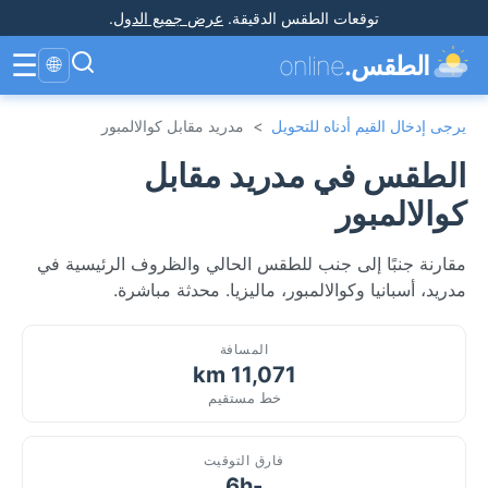
توقعات الطقس الدقيقة
.
عرض جميع الدول
.
☰
الطقس.
online
🌐
يرجى إدخال القيم أدناه للتحويل
>
مدريد مقابل كوالالمبور
الطقس في مدريد مقابل
كوالالمبور
مقارنة جنبًا إلى جنب للطقس الحالي والظروف الرئيسية في
مدريد، أسبانيا وكوالالمبور، ماليزيا. محدثة مباشرة.
المسافة
11,071 km
خط مستقيم
فارق التوقيت
-6h