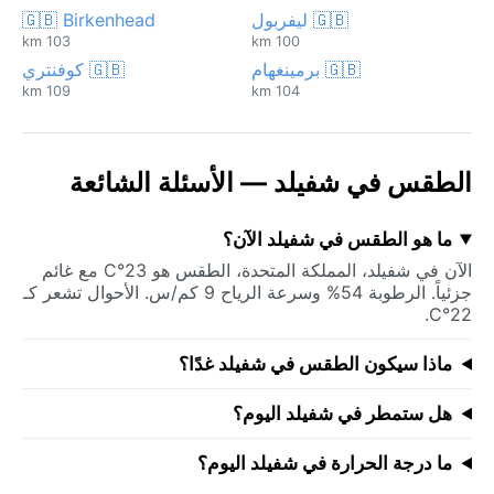
🇬🇧 ليفربول
🇬🇧 Birkenhead
103 km
100 km
🇬🇧 برمينغهام
🇬🇧 كوفنتري
109 km
104 km
الطقس في شفيلد — الأسئلة الشائعة
ما هو الطقس في شفيلد الآن؟
الآن في شفيلد، المملكة المتحدة، الطقس هو 23°C مع غائم
جزئياً. الرطوبة 54% وسرعة الرياح 9 كم/س. الأحوال تشعر كـ
22°C.
ماذا سيكون الطقس في شفيلد غدًا؟
هل ستمطر في شفيلد اليوم؟
ما درجة الحرارة في شفيلد اليوم؟