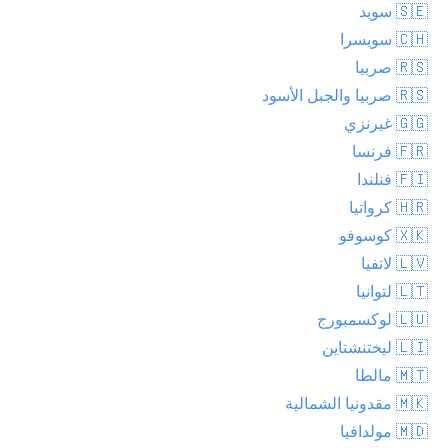
🇸🇪 سويد
🇨🇭 سويسرا
🇷🇸 صربيا
🇷🇸 صربيا والجبل الأسود
🇬🇬 غيرنزي
🇫🇷 فرنسا
🇫🇮 فنلندا
🇭🇷 كرواتيا
🇽🇰 كوسوفو
🇱🇻 لاتفيا
🇱🇹 لتوانيا
🇱🇺 لوكسمبورج
🇱🇮 ليختنشتاين
🇲🇹 مالطا
🇲🇰 مقدونيا الشمالية
🇲🇩 مولدافيا