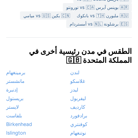
ظواهر جوية متطرفة، لكن الرياح القادمة من المحيط
🇦🇷 بوينس آيرس vs 🇨🇦 تورونتو
الأطلسي تجلب أمطاراً متقطعة، ما يضفي جواً مريحاً للمشي
🇦🇺 ملبورن vs 🇹🇭 بانكوك
🇨🇳 بكين vs 🇺🇸 ميامي
في الشوارع المرصوفة بالحجر.
🇪🇸 برشلونة vs 🇳🇱 أمستردام
الطقس في مدن رئيسية أخرى في
المملكة المتحدة 🇬🇧
لندن
برمينغهام
غلاسكو
مانشستر
ليدز
إدنبرة
ليفربول
بريستول
كارديف
لايستر
برادفورد
بلفاست
كوفنتري
Birkenhead
نوتنغهام
Islington