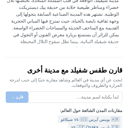
مدينة شيفيلد، الواقعة في قلب المملكة المتحدة، تحتضنها تلال
خضراء ومناظر طبيعية خلابة من حديقة بيك ديستريكت
الوطنية. تشتهر هذه المدينة الصناعية السابقة بتحولها إلى
وجهة ثقافية نابضة بالحياة، حيث تمتزج فيها المباني الحجرية
القديمة مع المتاحف الحديثة والمساحات الخضراء الواسعة.
يمكن للزائر أن يستمتع بزيارة معرض الفنون أو التجول في
حديقة شيفيلد النباتية، بينما تظل سفوح التلال المحيطة
بالمدينة ملهمة لعشاق التنزه.
مناخ شيفيلد محيطي دافئ (Cfb)، يتميز بصيف معتدل لا
تتجاوز حرارته 20 درجة مئوية، وشتاء بارد رطب قد تهطل فيه
قارن طقس شفيلد مع مدينة أخرى
الثلوج أحياناً. الأمطار موزعة على مدار العام مع رطوبة عالية،
لذا يُنصح بإحضار ملابس مقاومة للماء وأحذية متينة. في
ابحث عن أي مدينة في العالم وشاهد مقارنة جنبًا إلى جنب لدرجة
الحرارة والظروف والتوقعات.
الصيف، تكفي طبقات خفيفة من الملابس، أما في الشتاء
فيحتاج الزائر إلى معطف ثقيل وقبعة للبرد.
قارن →
أفضل وقت لزيارة شيفيلد هو من مايو إلى سبتمبر، عندما
تكون الأجواء معتدلة وتكثر الأنشطة الخارجية. قد تشهد المدينة
مقارنات المدن الشائعة حول العالم:
ضباباً كثيفاً في فصلي الخريف والربيع، بينما يكون تساقط
🇦🇷 بوينس آيرس vs 🇺🇸 شيكاغو
الثلوج نادراً ولكنه ممكن في شهري يناير وفبراير. لا توجد
🇫🇷 باريس vs 🇯🇵 Osaka