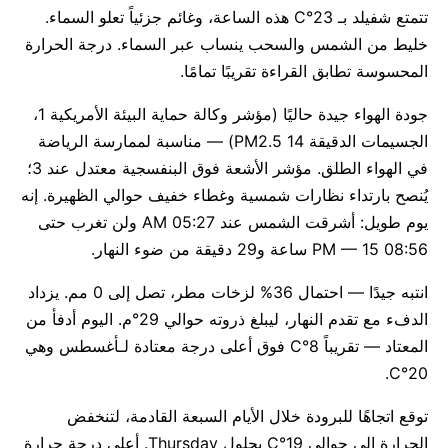
تتمتع شفيلد بـ 23°C هذه الساعة، وغائم جزئياً تعلو السماء.
خليط من الشمس والسحب ينساب عبر السماء. درجة الحرارة
المحسوسة تطابق القراءة تقريبًا تمامًا.
جودة الهواء جيدة حاليًا (مؤشر وكالة حماية البيئة الأمريكية 1،
الجسيمات الدقيقة PM2.5 14) — مناسبة لممارسة الرياضة
في الهواء الطلق. مؤشر الأشعة فوق البنفسجية معتدل عند 3؛
يُنصح بارتداء نظارات شمسية وغطاء خفيف حوالي الظهيرة. إنه
يوم طويل: أشرقت الشمس عند 05:27 AM ولن تغرب حتى
08:56 PM — 15 ساعة و29 دقيقة من ضوء النهار.
انتبه جيدًا — احتمال 36% لزخات مطر، تصل إلى 0 مم. يزداد
الدفء مع تقدم النهار، ليبلغ ذروته حوالي 29°م. اليوم أدفأ من
المعتاد — تقريباً 8°C فوق أعلى درجة معتادة لـأغسطس وهي
20°C.
توقع اتجاهًا للبرودة خلال الأيام السبعة القادمة، لتنخفض
الحرارة إلى حوالي 19°C بحلول Thursday. أعلى درجة حرارة