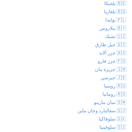
🇧🇪 بلجيكا
🇧🇬 بلغاريا
🇵🇱 بولندا
🇧🇾 بيلاروس
🇨🇿 تشيك
🇬🇮 جبل طارق
🇦🇽 جزر آلاند
🇫🇴 جزر فارو
🇮🇲 جزيرة مان
🇯🇪 جيرسي
🇷🇺 روسيا
🇷🇴 رومانيا
🇸🇲 سان مارينو
🇸🇯 سفالبارد وجان ماين
🇸🇰 سلوفاكيا
🇸🇮 سلوفينيا