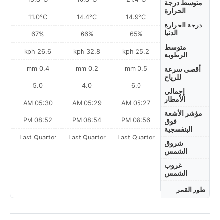
متوسط درجة
الحرارة
11.0°C
14.4°C
14.9°C
درجة الحرارة
الدنيا
67%
66%
65%
متوسط
h
26.6 kph
32.8 kph
25.2 kph
الرطوبة
0.4 mm
0.2 mm
0.5 mm
أقصى سرعة
للرياح
5.0
4.0
6.0
إجمالي
الأمطار
AM
05:30 AM
05:29 AM
05:27 AM
مؤشر الأشعة
PM
08:52 PM
08:54 PM
08:56 PM
فوق
البنفسجية
Last Quarter
Last Quarter
Last Quarter
t
شروق
الشمس
غروب
الشمس
طور القمر