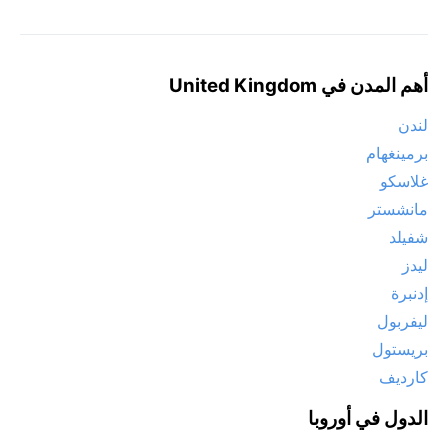
أهم المدن في United Kingdom
لندن
برمينغهام
غلاسكو
مانشستر
شفيلد
ليدز
إدنبرة
ليفربول
بريستول
كارديف
الدول في أوروبا