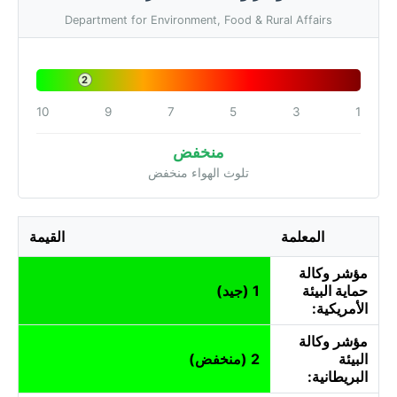
Department for Environment, Food & Rural Affairs
2
10
9
7
5
3
1
منخفض
تلوث الهواء منخفض
المعلمة
القيمة
مؤشر وكالة
حماية البيئة
1 (جيد)
الأمريكية:
مؤشر وكالة
البيئة
2 (منخفض)
البريطانية: