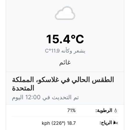
15.4°C
يشعر وكأنه 11.9°C
غائم
الطقس الحالي في غلاسكو، المملكة
المتحدة
تم التحديث في 12:00 اليوم
💧
الرطوبة:
71%
🌬️
الرياح:
18.7 kph (226°)