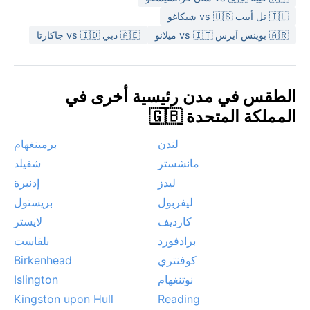
حيث الأجواء أكثر جفافاً نسبياً ودرجات الحرارة مريحة. تشهد
🇮🇱 تل أبيب vs 🇺🇸 شيكاغو
المدينة ظواهر مناخية ملحوظة مثل الرياح الأطلسية العاتية
التي تجلب زخات مفاجئة، وضباباً خفيفاً في الصباحات
🇦🇷 بوينس آيرس vs 🇮🇹 ميلانو
🇦🇪 دبي vs 🇮🇩 جاكارتا
الشتوية. لا توجد أعاصير أو عواصف مدارية، لكن التأثير البحري
يبقي الطقس متقلباً دائماً، مما يجعل التخطيط المسبق للمظلة
والمشي تحت المطر جزءاً من سحر هذه الوجهة الاسكتلندية.
الطقس في مدن رئيسية أخرى في
المملكة المتحدة 🇬🇧
لندن
برمينغهام
مانشستر
شفيلد
ليدز
إدنبرة
ليفربول
بريستول
كارديف
لايستر
برادفورد
بلفاست
كوفنتري
Birkenhead
نوتنغهام
Islington
Kingston upon Hull
Reading