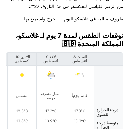
من الرقم القياسي لـغلاسكو في هذا التاريخ، 27°C.
ظروف مثالية في غلاسكو اليوم — اخرج واستمتع بها.
توقعات الطقس لمدة 7 يوم لـ غلاسكو،
المملكة المتحدة 🇬🇧
السبت 8.
الأحد 9.
الاثنين 10.
أغسطس
أغسطس
أغسطس
أ
أمطار متفرقة
غائم جزئياً
مشمس
قريبة
درجة الحرارة
18.6°C
17.3°C
17.3°C
القصوى
13.6°C
13.9°C
13.3°C
متوسط درجة
الحرارة