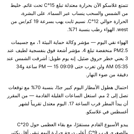
تتمتع غلاسكو الآن بحرارة معتدلة تبلغ 15°C تحت غائم. خليط
من الشمس والسحب ينساب عبر السماء. على البشرة،
الحرارة حوالي 12°C. نسيم ثابت يهب بسرعة 19 كم/س من
west. الهواء رطب بنسبة 71%.
الهواء نقي اليوم — مؤشر وكالة حماية البيئة 1، مع جسيمات
PM2.5 منخفضة تبلغ 4. مؤشر أشعة فوق بنفسجية لطيف عند
3 يعني خطر حروق ضئيل. إنه يوم طويل: أشرقت الشمس عند
05:35 AM ولن تغرب حتى 09:09 PM — 15 ساعة و34
دقيقة من ضوء النهار.
احتمال هطول الأمطار اليوم كبير جدًا، بنسبة 70% مع توقعات
تصل إلى 2 مم. استغل الساعات القليلة القادمة — من المقرر
أن يبدأ المطر قرب الساعة 17. اليوم معتدل تقريباً لشهر
أغسطس في غلاسكو.
يبدو الأسبوع القادم مستقرًا، مع بقاء العظمى حول 20°C
والصغرى قرب 9°C. أعلى درجة حرارة اليوم تبقى أقل بكثير