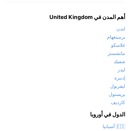
أهم المدن في United Kingdom
لندن
برمينغهام
غلاسكو
مانشستر
شفيلد
ليدز
إدنبرة
ليفربول
بريستول
كارديف
الدول في أوروبا
🇪🇸 أسبانيا