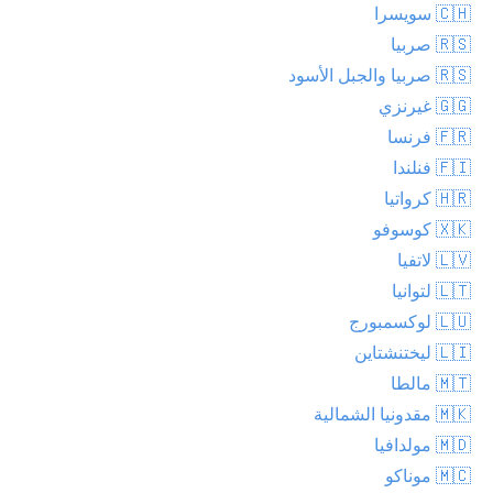
🇨🇭 سويسرا
🇷🇸 صربيا
🇷🇸 صربيا والجبل الأسود
🇬🇬 غيرنزي
🇫🇷 فرنسا
🇫🇮 فنلندا
🇭🇷 كرواتيا
🇽🇰 كوسوفو
🇱🇻 لاتفيا
🇱🇹 لتوانيا
🇱🇺 لوكسمبورج
🇱🇮 ليختنشتاين
🇲🇹 مالطا
🇲🇰 مقدونيا الشمالية
🇲🇩 مولدافيا
🇲🇨 موناكو