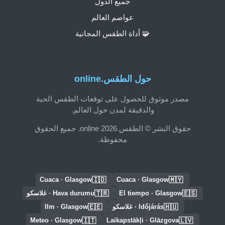
جميع الدول
عواصم العالم
🧩 أداة الطقس المجانية
حول الطقس.online
مصدر موثوق للحصول على توقعات الطقس الحية
والدقيقة لمدن حول العالم.
حقوق النشر © الطقس.online 2026. جميع الحقوق
محفوظة.
🇮🇩
🇲🇾
Cuaca · Glasgow
Cuaca · Glasgow
🇹🇷
🇪🇸
El tiempo · Glasgow
Hava durumu · غلاسكو
🇪🇪
🇭🇺
Időjárás · غلاسكو
Ilm · Glasgow
🇮🇹
🇱🇻
Meteo · Glasgow
Laikapstākļi · Glāzgova