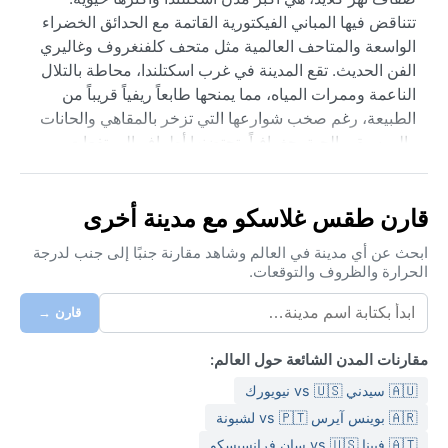
تتناقض فيها المباني الفيكتورية القاتمة مع الحدائق الخضراء
الواسعة والمتاحف العالمية مثل متحف كلفنغروف وغاليري
الفن الحديث. تقع المدينة في غرب اسكتلندا، محاطة بالتلال
الناعمة وممرات المياه، مما يمنحها طابعاً ريفياً قريباً من
الطبيعة، رغم صخب شوارعها التي تزخر بالمقاهي والحانات
والموسيقى الحية. جغرافياً، تحتضنها أطراف المرتفعات
الاسكتلندية، مما يجعلها قاعدة مثالية لاستكشاف بحيرة لوخ
لوموند القريبة.
قارن طقس غلاسكو مع مدينة أخرى
مناخ جلاسكو محيطي بحسب تصنيف كوبن (Cfb)، يتميز
بصيف معتدل نادراً ما يتجاوز 20°م، وشتاء بارد ورطب دون
ابحث عن أي مدينة في العالم وشاهد مقارنة جنبًا إلى جنب لدرجة
الحرارة والظروف والتوقعات.
صقيع شديد. الأمطار تهطل على مدار العام بمعدل 170 يوماً
ماطراً، مع رطوبة عالية وسماء ملبدة بالغيوم أغلب الأيام.
قارن →
الربيع والخريف يميلان إلى البرودة والرياح القوية، بينما يكون
الصيف لطيفاً مع ساعات نهار طويلة. الحزمة المثالية تشمل
مقارنات المدن الشائعة حول العالم:
ملابس مقاومة للماء، سترة صوفية، وأحذية متينة للمشي في
🇦🇺 سيدني vs 🇺🇸 نيويورك
الأجواء الماطرة.
🇦🇷 بوينس آيرس vs 🇵🇹 لشبونة
أفضل وقت لزيارة جلاسجو مناخياً هو من مايو إلى سبتمبر،
🇦🇹 فيينا vs 🇺🇸 سان فرانسيسكو