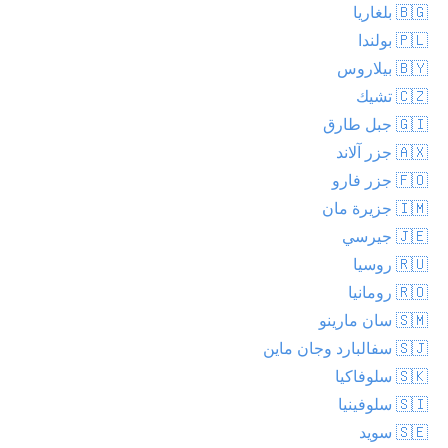
🇧🇬 بلغاريا
🇵🇱 بولندا
🇧🇾 بيلاروس
🇨🇿 تشيك
🇬🇮 جبل طارق
🇦🇽 جزر آلاند
🇫🇴 جزر فارو
🇮🇲 جزيرة مان
🇯🇪 جيرسي
🇷🇺 روسيا
🇷🇴 رومانيا
🇸🇲 سان مارينو
🇸🇯 سفالبارد وجان ماين
🇸🇰 سلوفاكيا
🇸🇮 سلوفينيا
🇸🇪 سويد