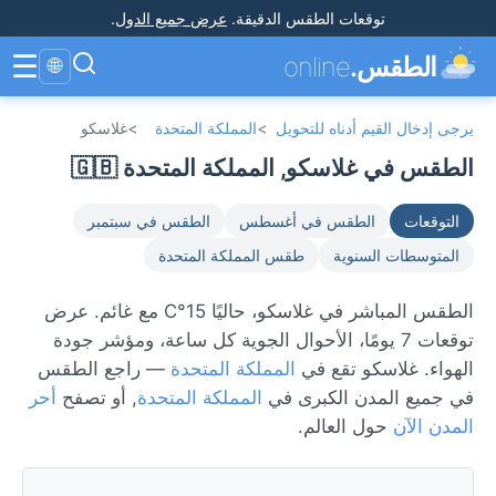
توقعات الطقس الدقيقة
.
عرض جميع الدول
.
☰
الطقس.
online
🌐
يرجى إدخال القيم أدناه للتحويل
>
المملكة المتحدة
>
غلاسكو
الطقس في غلاسكو, المملكة المتحدة 🇬🇧
التوقعات
الطقس في أغسطس
الطقس في سبتمبر
المتوسطات السنوية
طقس المملكة المتحدة
الطقس المباشر في غلاسكو، حاليًا 15°C مع غائم. عرض
توقعات 7 يومًا، الأحوال الجوية كل ساعة، ومؤشر جودة
الهواء. غلاسكو تقع في
المملكة المتحدة
— راجع الطقس
في جميع المدن الكبرى في
المملكة المتحدة
, أو تصفح
أحر
المدن الآن
حول العالم.