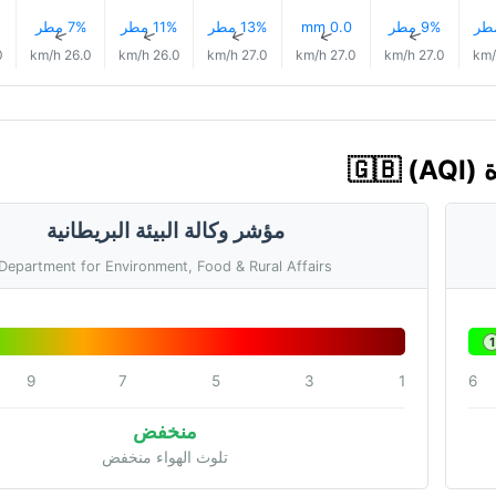
9% مطر
0.0 mm
13% مطر
11% مطر
7% مطر
↑
↑
↑
↑
↑
/h
26.0 km/h
26.0 km/h
27.0 km/h
27.0 km/h
27.0 km/h
مؤشر وكالة البيئة البريطانية
Department for Environment, Food & Rural Affairs
1
9
7
5
3
1
6
منخفض
تلوث الهواء منخفض