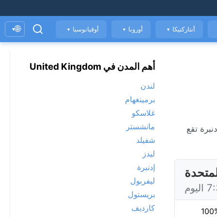
🌐
أنتاركتيكا
أوروبا
أوقيانوسيا
▾
▼
▼
▼
أهم المدن في United Kingdom
لندن
برمينغهام
غلاسكو
مانشستر
الهواء. إدنبرة تقع
شفيلد
ليدز
إدنبرة
لمتحدة
ليفربول
بريستول
كارديف
100