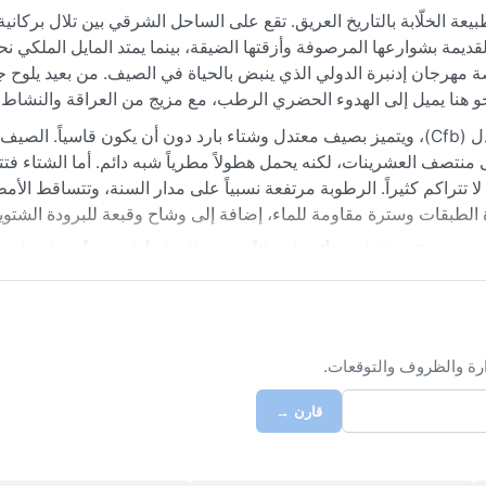
يعة الخلّابة بالتاريخ العريق. تقع على الساحل الشرقي بين تلال بركانية
القديمة بشوارعها المرصوفة وأزقتها الضيقة، بينما يمتد المايل الملكي ن
ة مهرجان إدنبرة الدولي الذي ينبض بالحياة في الصيف. من بعيد يلوح ج
جو هنا يميل إلى الهدوء الحضري الرطب، مع مزيج من العراقة والنشاط ا
مناخ المدينة بحسب تصنيف كوبن ينتمي إلى النوع المحيطي المعتدل (Cfb)، ويتميز بصيف معتدل وشتاء بارد دون أن يكون قاسي
، وقد ترتفع أحياناً إلى منتصف العشرينات، لكنه يحمل هطولاً مطرياً شبه دائم. أما الشتاء 
كنها لا تتراكم كثيراً. الرطوبة مرتفعة نسبياً على مدار السنة، وتتساقط الأ
لطبقات وسترة مقاومة للماء، إضافة إلى وشاح وقبعة للبرودة الشتوية
ر، حين يكون الطقس أكثر اعتدالاً وفرص المطر أقل نسبياً، مما يتزامن 
دحماً والأسعار مرتفعة. من الظواهر الجوية المثيرة ظاهرة ضباب ب
صيف، ويخلق منظراً غامضاً. الرياح تهب أحياناً بشدة، خاصة على المرتف
ة، لكن الشتاء يحمل نسمات باردة ورطبة تشعر المرء بعمق الأجواء الاسكت
ارة والظروف والتوقعات.
قارن →