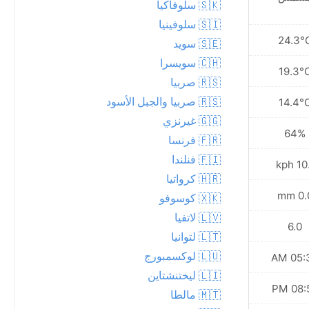
🇸🇰 سلوفاكيا
🇸🇮 سلوفينيا
22.7°C
24.3°
🇸🇪 سويد
🇨🇭 سويسرا
19.1°C
19.3°
🇷🇸 صربيا
🇷🇸 صربيا والجبل الأسود
15.4°C
14.4°
🇬🇬 غيرنزي
66%
64%
🇫🇷 فرنسا
🇫🇮 فنلندا
20.2 kph
10.1 
🇭🇷 كرواتيا
0.8 mm
0.0 
🇽🇰 كوسوفو
🇱🇻 لاتفيا
6.0
6.0
🇱🇹 لتوانيا
🇱🇺 لوكسمبورج
05:40 AM
05:38
🇱🇮 ليختنشتاين
08:54 PM
08:57
🇲🇹 مالطا