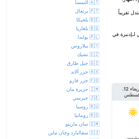
🇦🇹 النمسا
🇵🇹 برتغال
ء مع تقدم النهار، ليبلغ ذروته حوالي 18°م. اليوم معتدل تقريباً
🇧🇪 بلجيكا
🇧🇬 بلغاريا
لرقم القياسي لـإدنبرة في
🇵🇱 بولندا
🇧🇾 بيلاروس
🇨🇿 تشيك
🇬🇮 جبل طارق
🇦🇽 جزر آلاند
🇫🇴 جزر فارو
🇮🇲 جزيرة مان
الأربعاء 12.
الخميس 13.
غسطس
أغسطس
🇯🇪 جيرسي
🇷🇺 روسيا
🇷🇴 رومانيا
🇸🇲 سان مارينو
🇸🇯 سفالبارد وجان ماين
شمس
غائم جزئياً