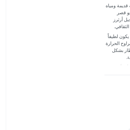
 قديمة ومياه
حو قصر
بل أرثرز
لثقافي.
اً. الصيف يكون لطيفاً
فتتراوح الحرارة
مطار بشكل
.
أيضاً مع
حر الشمال
عات، لكن
لندية