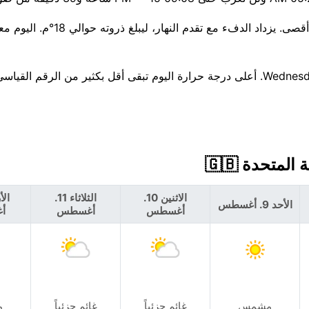
هطول الأمطار غير مرجح — فرصة بنسبة 18% تقريبًا، 0 مم كحد أقصى. يزداد الدف
اتجاه الأيام السبعة القادمة نحو الدفء، ليصل إلى 24°م بحلول Wednesday. أعلى درجة حرارة اليوم تبقى أقل بكثير من ا
الاثنين 10.
الثلاثاء 11.
الأحد 9. أغسطس
أغسطس
أغسطس
أ
مشمس
غائم جزئياً
غائم جزئياً
م