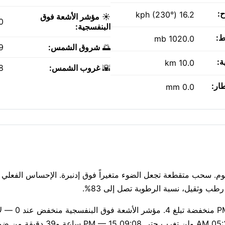
ح:
16.2 kph (230°)
☀️
مؤشر الأشعة فوق
0
البنفسجية:
ط:
1020.0 mb
🌅
شروق الشمس:
AM
ة:
10.0 km
🌇
غروب الشمس:
PM
طار:
0.0 mm
 الساعة، ويظهر ملبَد بالغيوم. سحب متقطعة تجعل الضوء متغيراً فوق إدنبرة. الإحساس الفع
الهواء نقي اليوم — مؤشر وكالة حماية البيئة 1، مع جس