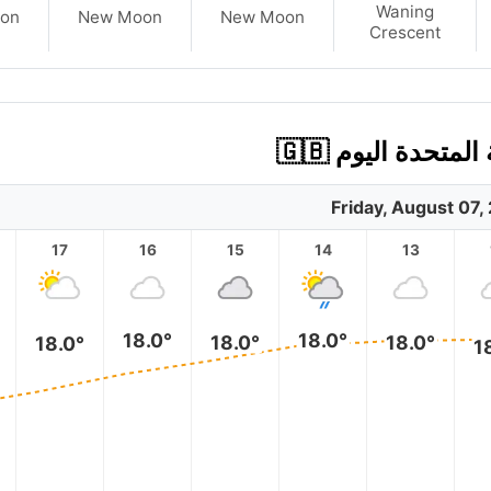
Waning
on
New Moon
New Moon
Crescent
تحدة اليوم 🇬🇧
Friday, August 07,
17
16
15
14
13
18.0°
18.0°
18.0°
18.0°
18.0°
1