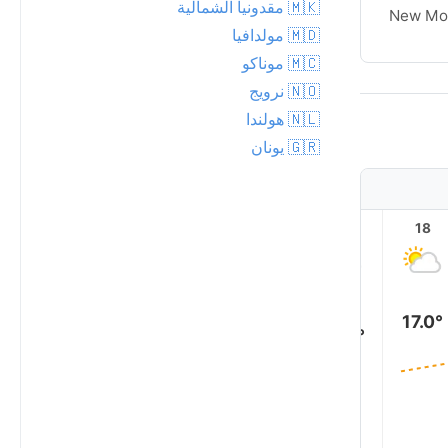
🇲🇰 مقدونيا الشمالية
New Moon
New Mo
🇲🇩 مولدافيا
🇲🇨 موناكو
🇳🇴 نرويج
🇳🇱 هولندا
🇬🇷 يونان
23
22
21
20
19
18
17.0°
16.0°
15.0°
15.0°
14.0°
13.0°