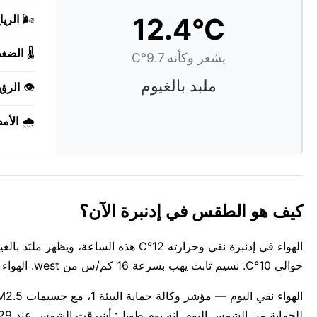
12.4°C
🌬️
الريا
🌡️
الضغ
يشعر وكأنه 9.7°C
ملبد بالغيوم
👁️
الرؤي
🌧️
الأم
كيف هو الطقس في إدنبرة الآن؟
الهواء في إدنبرة نقي وحرارته 12°C هذه
حوالي 10°C. نسيم ثابت يهب بسرعة 16 كم/س من west. الهواء رطب وثقيل، نسبة الرطوبة تصل إلى 83%.
للحماية من الشمس اليوم. إنه يوم طويل: أشرقت الشمس عند 05:29 AM ولن تغرب حتى 09:08 PM — 15 ساعة و39 دقيقة من ضوء النهار.