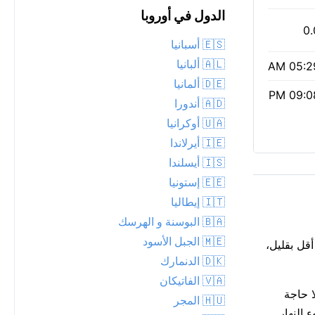
الدول في أوروبا
0.
🇪🇸 أسبانيا
🇦🇱 ألبانيا
05:29 
🇩🇪 ألمانيا
09:08 
🇦🇩 أندورا
🇺🇦 أوكرانيا
🇮🇪 أيرلاندا
🇮🇸 أيسلندا
🇪🇪 إستونيا
🇮🇹 إيطاليا
🇧🇦 البوسنة و الهرسك
🇲🇪 الجبل الأسود
لي أقل بقليل،
🇩🇰 الدنمارك
🇻🇦 الفاتيكان
يمات PM2.5 منخفضة تبلغ 4. مؤشر الأشعة فوق البنفسجية منخفض عند 0 — لا حاجة
🇭🇺 المجر