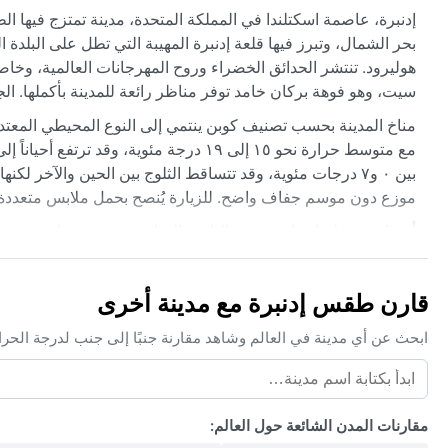
إدنبرة، عاصمة اسكتلندا في المملكة المتحدة، مدينة تمتزج فيها الطب
بحر الشمال، وتبرز فيها قلعة إدنبرة المهيبة التي تطل على البلدة 
هوليرود. تنتشر الحدائق الخضراء وروح المهرجانات العالمية، وخاص
سيت، وهو فوهة بركان خامد توفر مناظر رائعة للمدينة بأكملها. ال
مع متوسط حرارة نحو ١٥ إلى ١٩ درجة مئوية
بين ٠ و٧ درجات مئوية، وقد تتساقط الثلوج بين الحين والآخر ل
موزع دون موسم جفاف واضح. للزيارة يُنصح بحمل ملابس متعددة ا
أفضل وقت لزيارة إدنبرة من الناحية المناخية يمتد بين مايو وسبتمب
فعاليات مهرجان إدنبرة في أغسطس. لكن الموسم السياحي يكون مز
المعروف باسم "هار"، الذي يلف المدينة في أواخر الربيع وأوائل ال
قارن طقس إدنبرة مع مدينة أخرى
الأعاصير أو الرياح الموسمية غير معروفة هنا. الثلوج الكثيفة نادر
الفريدة.
ابحث عن أي مدينة في العالم وشاهد مقارنة جنبًا إلى جنب لدرجة الحر
مقارنات المدن الشائعة حول العالم: