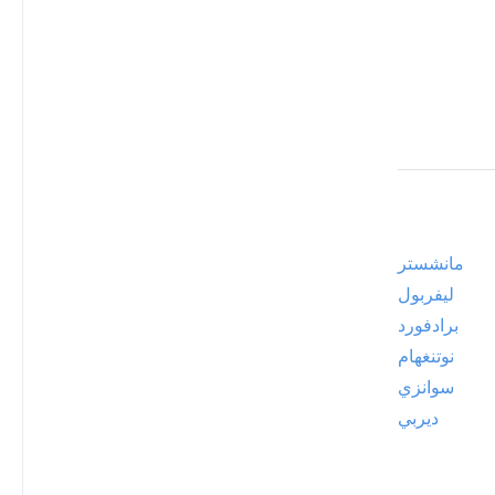
مانشستر
ليفربول
برادفورد
نوتنغهام
سوانزي
ديربي