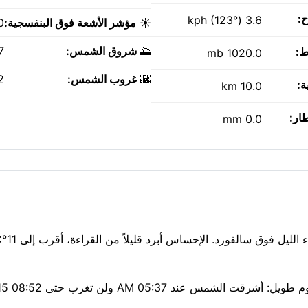
ح:
3.6 kph (123°)
☀️
مؤشر الأشعة فوق البنفسجية:
0
🌅
شروق الشمس:
AM
ط:
1020.0 mb
🌇
غروب الشمس:
PM
ة:
10.0 km
طار:
0.0 mm
تنفس بسهولة: جودة الهوا