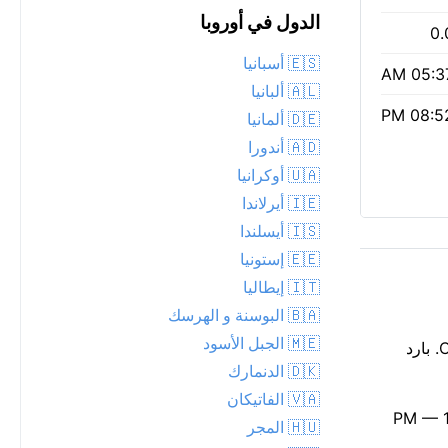
الدول في أوروبا
0.
🇪🇸 أسبانيا
05:37 
🇦🇱 ألبانيا
08:52 
🇩🇪 ألمانيا
🇦🇩 أندورا
🇺🇦 أوكرانيا
🇮🇪 أيرلاندا
🇮🇸 أيسلندا
🇪🇪 إستونيا
🇮🇹 إيطاليا
🇧🇦 البوسنة و الهرسك
🇲🇪 الجبل الأسود
سالفورد تبلغ 12°C الليلة، مع غائم جزئياً. سحب متقطعة تعبر سماء الليل فوق سالفورد. الإحساس أبرد قليلاً من القراءة، أقرب إلى 11°C. بارد
🇩🇰 الدنمارك
🇻🇦 الفاتيكان
ء جيدة، مؤشر وكالة حماية البيئة 1. إنه يوم طويل: أشرقت الشمس عند 05:37 AM ولن تغرب حتى 08:52 PM — 15
🇭🇺 المجر