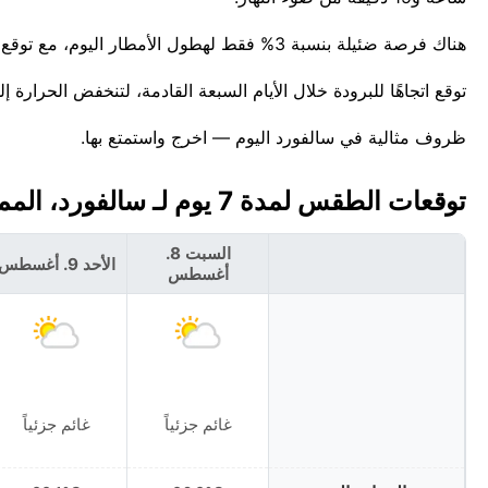
هناك فرصة ضئيلة بنسبة 3% فقط لهطول الأمطار اليوم، مع توقع ما يصل إلى 0 مم. يزداد الدفء مع تقدم النهار، ليبلغ ذروته حوالي 26°م.
توقع اتجاهًا للبرودة خلال الأيام السبعة القادمة، لتنخفض الحرارة إلى حوالي 22°C بح
ظروف مثالية في سالفورد اليوم — اخرج واستمتع بها.
توقعات الطقس لمدة 7 يوم لـ سالفورد، المملكة المتحدة 🇬🇧
السبت 8.
الأحد 9. أغسطس
أغسطس
غائم جزئياً
غائم جزئياً