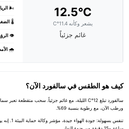
12.5°C
🌬️
الريا
🌡️
الضغ
يشعر وكأنه 11.4°C
غائم جزئياً
👁️
الرؤي
🌧️
الأم
كيف هو الطقس في سالفورد الآن؟
ورطب الآن، مع رطوبة بنسبة 69%.
ساعة و15 دقيقة من ضوء النهار.