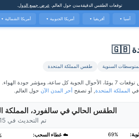
توقعات الطقس الدقيقة
مدن حول العالم
.
عرض جميع الدول
.
آسيا
أفريقيا
أمريكا الجنوبية
أمريكا الشمالية
▼
▼
▼
▼
🇬
متوسطات السنوية
طقس المملكة المتحدة
الطقس المباشر في سالفورد، حاليًا 12°C مع غائم جزئياً. عرض توقعات 7 يومًا، الأحوال الجوية كل ساعة، ومؤشر ج
 في
المملكة المتحدة
, أو تصفح
أحر المدن الآن
حول العالم.
الطقس الحالي في سالفورد، المملكة ا
تم التحديث في 5:15 اليوم
وبة:
69%
☁️
غطاء السحب:
%