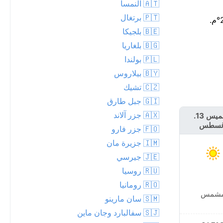
🇦🇹 النمسا
🇵🇹 برتغال
🇧🇪 بلجيكا
🇧🇬 بلغاريا
🇵🇱 بولندا
🇧🇾 بيلاروس
🇨🇿 تشيك
🇬🇮 جبل طارق
🇦🇽 جزر آلاند
الخميس 13.
الجمعة 14.
غسطس
أغسطس
🇫🇴 جزر فارو
🇮🇲 جزيرة مان
🇯🇪 جيرسي
🇷🇺 روسيا
🇷🇴 رومانيا
شمس
مشمس
🇸🇲 سان مارينو
🇸🇯 سفالبارد وجان ماين