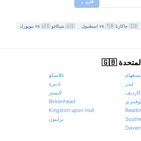
قارن →
🇮🇩 جاكارتا vs 🇹🇷 اسطنبول
🇺🇸 شيكاغو vs 🇺🇸 نيويورك
دة 🇬🇧
مينغهام
غلاسكو
ليدز
إدنبرة
كارديف
لايستر
وفنتري
Birkenhead
Kingston upon Hull
Readi
South
برايتون
Daven