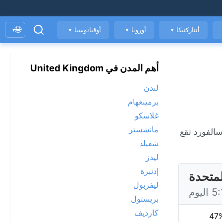
🌐
أنتاركتيكا
أوروبا
أوقيانوسيا
▾
▼
▼
▼
أهم المدن في United Kingdom
لندن
برمينغهام
غلاسكو
مانشستر
ودة الهواء. سالفورد تقع
شفيلد
ليدز
إدنبرة
لمتحدة
ليفربول
بريستول
كارديف
47