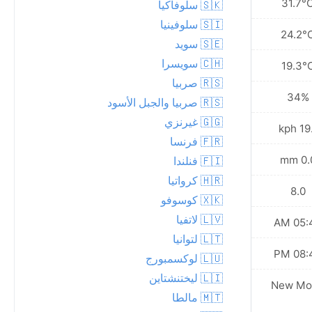
22.2°C
31.7°
🇸🇰 سلوفاكيا
🇸🇮 سلوفينيا
19.0°C
24.2°
🇸🇪 سويد
🇨🇭 سويسرا
15.2°C
19.3°
🇷🇸 صربيا
62%
34%
🇷🇸 صربيا والجبل الأسود
🇬🇬 غيرنزي
20.5 kph
19.1 
🇫🇷 فرنسا
0.0 mm
0.0 
🇫🇮 فنلندا
🇭🇷 كرواتيا
6.0
8.0
🇽🇰 كوسوفو
🇱🇻 لاتفيا
05:47 AM
05:45
🇱🇹 لتوانيا
08:40 PM
08:42
🇱🇺 لوكسمبورج
🇱🇮 ليختنشتاين
Waxing
New Mo
Crescent
🇲🇹 مالطا