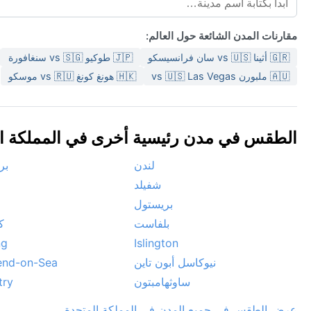
مقارنات المدن الشائعة حول العالم:
🇬🇷 أثينا vs 🇺🇸 سان فرانسيسكو
🇯🇵 طوكيو vs 🇸🇬 سنغافورة
🇦🇺 ملبورن vs 🇺🇸 Las Vegas
🇭🇰 هونغ كونغ vs 🇷🇺 موسكو
الطقس في مدن رئيسية أخرى في المملكة المتح
لندن
بر
شفيلد
بريستول
بلفاست
ك
ng
Islington
نيوكاسل أبون تاين
end-on-Sea
ساوثهامبتون
try
عرض الطقس في جميع المدن في المملكة المتحدة