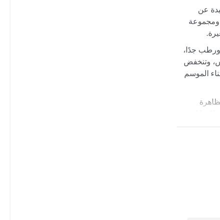
 بأجواء هادئة بعيدة عن
ا ومجموعة
يرة.
بر حار ورطب جدًا،
لى مايو جاف ومشمس، وتنخفض
فيف أثناء الموسم
ظاهرة
كنها لا تمنع
ادئة لعشاق