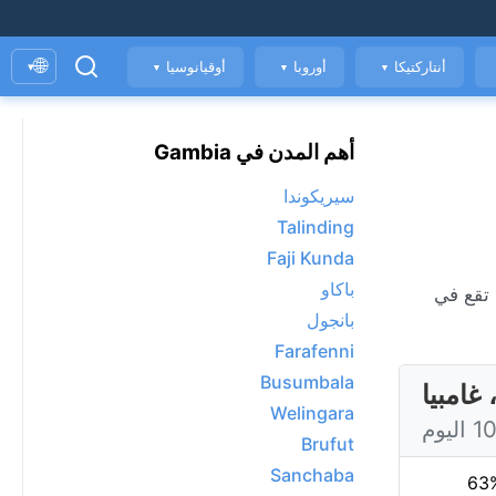
🌐
أنتاركتيكا
أوروبا
أوقيانوسيا
▾
▼
▼
▼
أهم المدن في Gambia
سيريكوندا
Talinding
Faji Kunda
باكاو
بانجول
Farafenni
Busumbala
Welingara
Brufut
Sanchaba
63