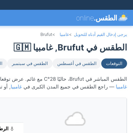
الطقس.
online
يرجى إدخال القيم أدناه للتحويل
>
غامبيا
>
Brufut
الطقس في Brufut, غامبيا 🇬🇲
التوقعات
الطقس في أغسطس
الطقس في سبتمبر
ال
الطقس المباشر في Brufut، حاليًا 28°C مع غائم. عرض توقعات 7 يومًا، الأحوال الجوية كل ساعة، ومؤشر جودة الهواء. Brufut تقع في
غامبيا
— راجع الطقس في جميع المدن الكبرى في
غامبيا
, أو 
💧
الرط