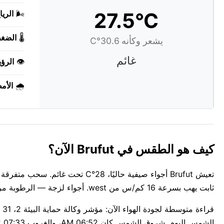
27.5°C
🌬️
الريا
🌡️
الضغ
يشعر وكأنه 30.6°C
غائم
👁️
الرؤي
🌧️
الأم
كيف هو الطقس في Brufut الآن؟
ثابت يهب بسرعة 16 كم/س من west. أجواء لزجة — الرطوبة مرتفعة إلى 77%.
الشمس اليوم. شروق الشمس كان 06:52 AM، والغروب 07:33 PM: 12 ساعة و41 دقيقة من الضوء في Brufut.