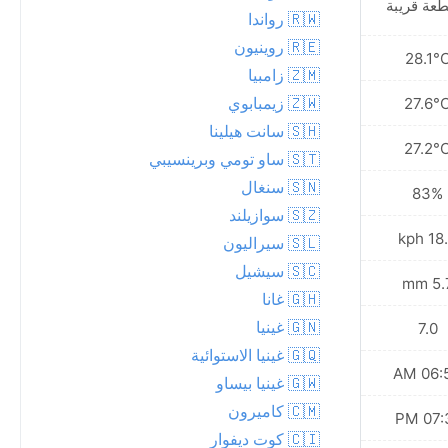
عة قريبة
🇷🇼 رواندا
🇷🇪 روينيون
28.0°C
28.1°
🇿🇲 زامبيا
🇿🇼 زيمبابوي
27.5°C
27.6°
🇸🇭 سانت هيلينا
26.2°C
27.2°
🇸🇹 ساو تومي وبرينسيبي
🇸🇳 سنغال
83%
83%
🇸🇿 سوازيلند
22.3 kph
18.4 
🇸🇱 سيراليون
🇸🇨 سيشيل
12.7 mm
5.7 
🇬🇭 غانا
🇬🇳 غينيا
6.0
7.0
🇬🇶 غينيا الاستوائية
06:53 AM
06:53
🇬🇼 غينيا بيساو
🇨🇲 كاميرون
07:31 PM
07:31
🇨🇮 كوت ديفوار