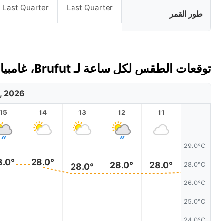
Last Quarter
Last Quarter
طور القمر
توقعات الطقس لكل ساعة لـ Brufut، غامبيا اليوم 🇬🇲
, 2026
15
14
13
12
11
29.0°C
8.0°
28.0°
28.0°
28.0°
28.0°C
28.0°
26.0°C
25.0°C
24.0°C