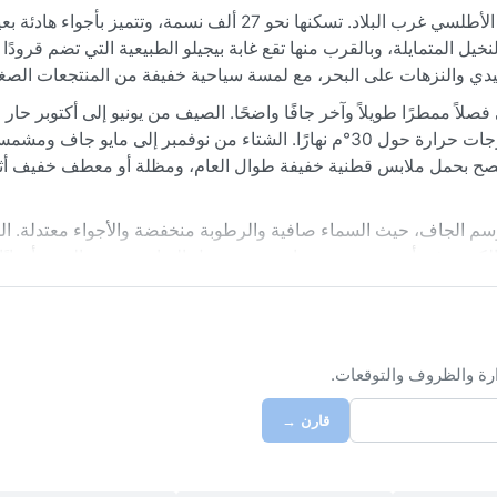
بروفوت مدينة ساحلية صغيرة في غامبيا، تقع على ساحل المحيط الأطلسي غرب البلاد. تسكنها نحو 27 ألف نسمة، وتتميز
يل المتمايلة، وبالقرب منها تقع غابة بيجيلو الطبيعية التي تضم قرودً
قليدي والنزهات على البحر، مع لمسة سياحية خفيفة من المنتجعات الصغ
صنف ضمن المناخ السافاني المداري (Aw)، فيعني فصلاً ممطرًا طويلاً وآخر جافًا واضحًا. الصيف من يونيو إلى أكتو
تهطل فيه أمطار غزيرة يوميًا تقريبًا، وتتجاوز الرطوبة 80%، مع درجات حرارة حول 30°م نهارًا. الشتاء من نوفمبر إ
تصبح الأجواء لطيفة مع درجات حرارة بين 20 و25°م. يُنصح بحمل ملابس قطنية خفيفة طوال العام، ومظلة أو معطف خ
موسم الجاف، حيث السماء صافية والرطوبة منخفضة والأجواء معتدلة. ال
لكبرى في أشهر ديسمبر ويناير، حيث تحمل الغبار وتخفض الرؤية أحيانًا، ل
ف الرعدية تحدث غالبًا مع بداية ونهاية موسم الأمطار. بروفوت وجهة ه
ارة والظروف والتوقعات.
قارن →