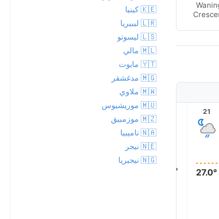
Wanin
New Moon
🇰🇪 كينيا
Cresce
🇱🇷 ليبيريا
🇱🇸 ليسوتو
🇲🇱 مالي
🇾🇹 مايوت
🇲🇬 مدغشقر
🇲🇼 ملاوي
🇲🇺 موريشيوس
2
1
23
22
21
🇲🇿 موزمبيق
🇳🇦 ناميبيا
🇳🇪 نيجر
🇳🇬 نيجيريا
27.0°
27.0°
27.0°
27.0°
27.0°
27.0°