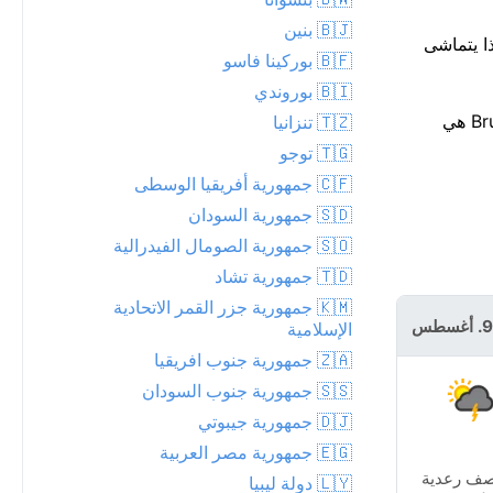
🇧🇯 بنين
طر، تصل إلى 1 مم. الجو جاف حاليًا، لكن من المرجح أن تبدأ الزخات المطرية حوالي الساعة 19. هذا يتماشى
🇧🇫 بوركينا فاسو
🇧🇮 بوروندي
إنه أسبوع غير مستقر قادم، ويبدو أن أكثر الأيام رطوبة سيكون Wednesday. للمعلومية، أعلى درجة حرارة قياسية لهذا التاريخ في Brufut هي
🇹🇿 تنزانيا
🇹🇬 توجو
🇨🇫 جمهورية أفريقيا الوسطى
🇸🇩 جمهورية السودان
🇸🇴 جمهورية الصومال الفيدرالية
🇹🇩 جمهورية تشاد
🇰🇲 جمهورية جزر القمر الاتحادية
الاثنين 10.
الإسلامية
أغسطس
🇿🇦 جمهورية جنوب افريقيا
🇸🇸 جمهورية جنوب السودان
🇩🇯 جمهورية جيبوتي
🇪🇬 جمهورية مصر العربية
صف رعدية
🇱🇾 دولة ليبيا
زخة مطرية خفيفة