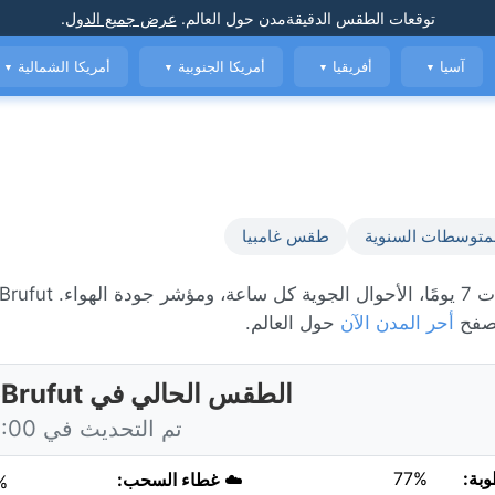
توقعات الطقس الدقيقة
مدن حول العالم
.
عرض جميع الدول
.
آسيا
أفريقيا
أمريكا الجنوبية
أمريكا الشمالية
▼
▼
▼
▼
متوسطات السنوية
طقس غامبيا
تصفح
أحر المدن الآن
حول العالم.
الطقس الحالي في Brufut، غامبيا
تم التحديث في 10:00 اليوم
وبة:
77%
☁️
غطاء السحب:
%