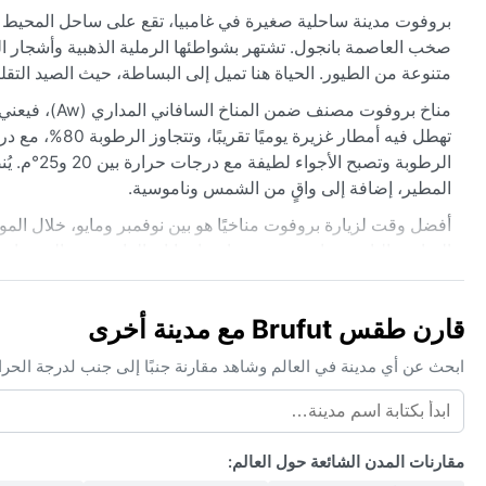
صخب العاصمة بانجول. تشتهر بشواطئها الرملية الذهبية وأشجار النخ
متنوعة من الطيور. الحياة هنا تميل إلى البساطة، حيث الصيد الت
مناخ بروفوت م
الرطوبة و
المطير، إضافة إلى واقٍ من الشمس وناموسية.
أفضل وقت لزيارة بروفوت مناخيًا هو بين نوفمبر ومايو، خلال ال
المناخية البارزة هنا هي هبوب رياح هارماتان القادمة من الصحراء ا
الاستمتاع بالشواطئ. لا تشهد المنطقة أعاصير مدارية، لكن العواص
الطبيعة والدفء الاستوائي.
قارن طقس Brufut مع مدينة أخرى
ابحث عن أي مدينة في العالم وشاهد مقارنة جنبًا إلى جنب لدرجة الحر
مقارنات المدن الشائعة حول العالم: