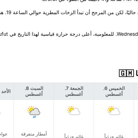
انتبه جيدًا — احتمال 46% لزخات م
الخميس 6.
الجمعة 7.
السبت 8.
الأحد 9. أغسطس
أغسطس
أغسطس
أغسطس
أمطار متفرقة
عوا
غائم جزئياً
غائم جزئياً