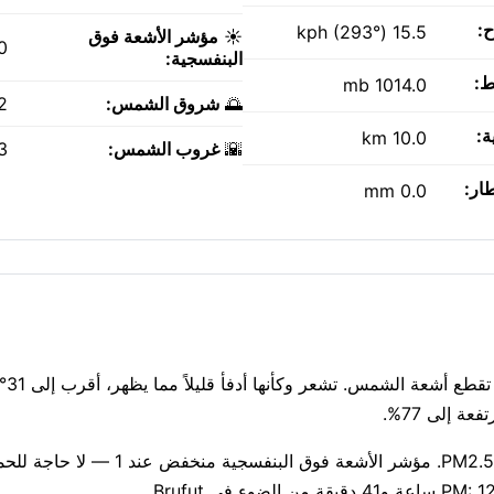
ح:
15.5 kph (293°)
☀️
مؤشر الأشعة فوق
.0
البنفسجية:
ط:
1014.0 mb
🌅
شروق الشمس:
AM
ة:
10.0 km
🌇
غروب الشمس:
PM
طار:
0.0 mm
قراءة متوسطة لجودة الهواء الآن: مؤشر وكالة حماية البيئة 2، PM2.5 31. مؤشر الأشعة فوق ال