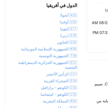
الدول في أفريقيا
1
🇦🇴 أنجولا
🇺🇬 أوغندا
06:52 
🇪🇹 إثيوبيا
07:33 
🇪🇷 ارتريا
🇬🇦 الجابون
🇲🇷 الجمهورية الإسلامية الموريتانية
🇹🇳 الجمهورية التونسية
🇩🇿 الجمهورية الجزائرية الديمقراطية
الشعبية
🇨🇻 الرأس الأخضر
🇪🇭 الصحراء الغربية
تعيش Brufut أجواء صيفية حاليًا، 28°C تحت غائم. سحب متفرقة تقطع أشعة الشمس. تشعر وكأنها أدفأ قليلاً مما يظهر، أقرب إلى 31°C. نسيم
🇨🇬 الكونغو - برازافيل
🇨🇩 الكونغو - كينشاسا
بنفسجية منخفض عند 1 — لا حاجة للحماية من
🇲🇦 المملكة المغربية
🇧🇼 بتسوانا