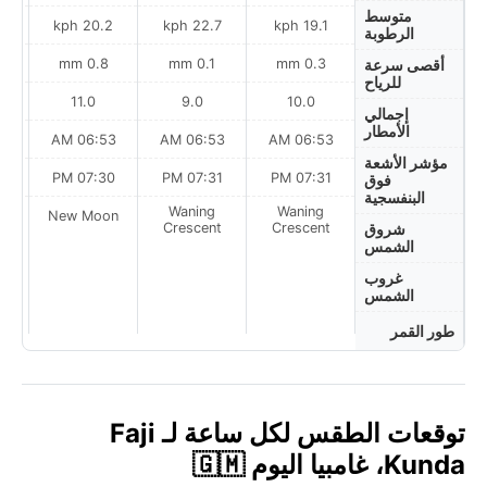
متوسط
h
20.2 kph
22.7 kph
19.1 kph
الرطوبة
0.8 mm
0.1 mm
0.3 mm
أقصى سرعة
للرياح
11.0
9.0
10.0
إجمالي
الأمطار
AM
06:53 AM
06:53 AM
06:53 AM
مؤشر الأشعة
PM
07:30 PM
07:31 PM
07:31 PM
فوق
البنفسجية
Waning
Waning
on
New Moon
Crescent
Crescent
شروق
الشمس
غروب
الشمس
طور القمر
توقعات الطقس لكل ساعة لـ Faji
Kunda، غامبيا اليوم 🇬🇲