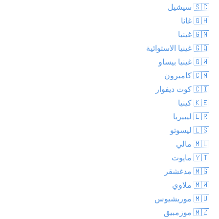
🇸🇨 سيشيل
🇬🇭 غانا
🇬🇳 غينيا
🇬🇶 غينيا الاستوائية
🇬🇼 غينيا بيساو
🇨🇲 كاميرون
🇨🇮 كوت ديفوار
🇰🇪 كينيا
🇱🇷 ليبيريا
🇱🇸 ليسوتو
🇲🇱 مالي
🇾🇹 مايوت
🇲🇬 مدغشقر
🇲🇼 ملاوي
🇲🇺 موريشيوس
🇲🇿 موزمبيق