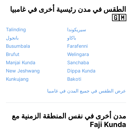
خفيفاً وتقلل الرؤية، لكنها تجلب أجواءً جافة ومنعشة. لا تشهد
الطقس في مدن رئيسية أخرى في غامبيا
البلدة أعاصير مدارية ولا ضباباً كثيفاً، لكن العواصف الرعدية
🇬🇲
قد تكون قوية في ذروة الصيف.
سيريكوندا
Talinding
باكاو
بانجول
Busumbala
Farafenni
Brufut
Welingara
Manjai Kunda
Sanchaba
New Jeshwang
Dippa Kunda
Kunkujang
Bakoti
عرض الطقس في جميع المدن في غامبيا
مدن أخرى في نفس المنطقة الزمنية مع
Faji Kunda