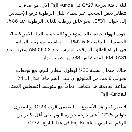
ليلة دافئة بدرجة 27°C في Faji Kunda الآن، مع صافي.
تتطاير بعض السحب عبر سماء الليل. الرطوبة ترفع الإحساس
إلى حوالي 31°C. الجو خانق ورطب للغاية، الرطوبة عند 86%.
جودة الهواء جيدة حاليًا (مؤشر وكالة حماية البيئة الأمريكية 1،
الجسيمات الدقيقة PM2.5 6) — مناسبة لممارسة الرياضة
في الهواء الطلق. أشرقت الشمس عند 06:53 AM وتغرب عند
07:31 PM، لمدة 12س 38د من ضوء النهار.
هناك احتمال بنسبة 36% لهطول أمطار اليوم، مع توقعات
بحوالي 0 مم. من المتوقع أن يبقى الجو جافاً خلال الـ 24
ساعة القادمة. هذا يتماشى تماماً مع متوسط أغسطس المعتاد
لـFaji Kunda.
لا تغير كبير هذا الأسبوع — العظمى قرب 28°C، والصغرى
حوالي 25°C. أعلى درجة حرارة اليوم تبقى أقل بكثير من
الرقم القياسي لـFaji Kunda في هذا التاريخ، 32°C.