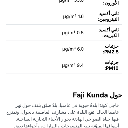
الأوزون:
ثاني أكسيد
1.6 µg/m³
النيتروجين:
ثاني أكسيد
0.5 µg/m³
الكبريت:
جزئيات
6.0 µg/m³
PM2.5:
جزئيات
9.4 µg/m³
PM10:
حول Faji Kunda
فاجي كوندَا بلدةٌ حيوية في غامبيا، بلدٌ ضيّق يلتف حول نهر
غامبيا الخالد. تقع البلدة على مشارف العاصمة بانجول، وتمتزج
فيها حياة الضواحي الهادئة بجوار الأحياء التجارية الصاخبة.
أسواقها الملوّنة تبيع المنسوجات والبهارات، وأجواءها تعبق