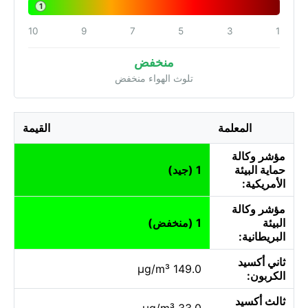
1
10
9
7
5
3
1
منخفض
تلوث الهواء منخفض
المعلمة
القيمة
مؤشر وكالة
حماية البيئة
1 (جيد)
الأمريكية:
مؤشر وكالة
البيئة
1 (منخفض)
البريطانية:
ثاني أكسيد
149.0 µg/m³
الكربون:
ثالث أكسيد
33.0 µg/m³