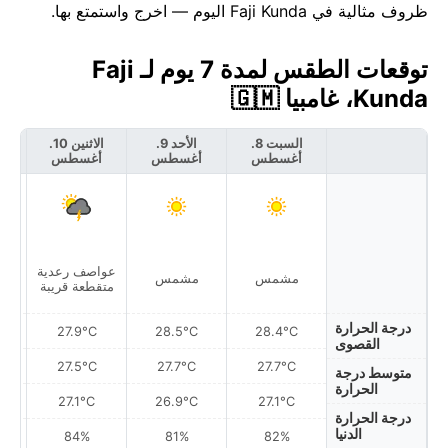
ظروف مثالية في Faji Kunda اليوم — اخرج واستمتع بها.
توقعات الطقس لمدة 7 يوم لـ Faji
Kunda، غامبيا 🇬🇲
السبت 8.
الأحد 9.
الاثنين 10.
أغسطس
أغسطس
أغسطس
أ
عواصف رعدية
أمط
مشمس
مشمس
متقطعة قريبة
درجة الحرارة
27.9°C
28.5°C
28.4°C
القصوى
27.5°C
27.7°C
27.7°C
متوسط درجة
الحرارة
27.1°C
26.9°C
27.1°C
درجة الحرارة
الدنيا
84%
81%
82%