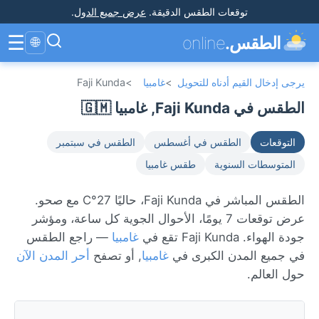
توقعات الطقس الدقيقة
.
عرض جميع الدول
.
☰
الطقس.
online
🌐
يرجى إدخال القيم أدناه للتحويل
>
غامبيا
>
Faji Kunda
الطقس في Faji Kunda, غامبيا 🇬🇲
التوقعات
الطقس في أغسطس
الطقس في سبتمبر
المتوسطات السنوية
طقس غامبيا
الطقس المباشر في Faji Kunda، حاليًا 27°C مع صحو.
عرض توقعات 7 يومًا، الأحوال الجوية كل ساعة، ومؤشر
جودة الهواء. Faji Kunda تقع في
غامبيا
— راجع الطقس
في جميع المدن الكبرى في
غامبيا
, أو تصفح
أحر المدن الآن
حول العالم.