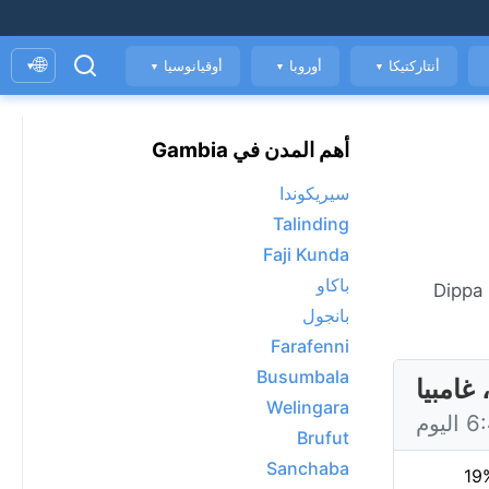
🌐
أنتاركتيكا
أوروبا
أوقيانوسيا
▾
▼
▼
▼
أهم المدن في Gambia
سيريكوندا
Talinding
Faji Kunda
باكاو
الطقس المباشر في Dippa Kunda، حاليًا 27°C مع صحو. عرض توقعات 7 يومًا، الأحوال الجوية كل ساعة، ومؤشر جودة الهواء. Dippa
بانجول
Farafenni
Busumbala
Welingara
Brufut
Sanchaba
19