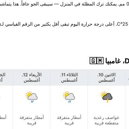
هناك احتمال بنسبة 36% لهطول أمطار اليوم، مع توقعات بحوالي 0 مم. يمكنك ترك المظلة في المنزل — سيبقى الجو جافاً. هذا
لا تغير ك
الاثنين 10.
الثلاثاء 11.
الأربعاء 12.
أغسطس
أغسطس
أغسطس
أ
عواصف رعدية
أمطار متفرقة
أمطار متفرقة
أمطا
متقطعة قريبة
قريبة
قريبة