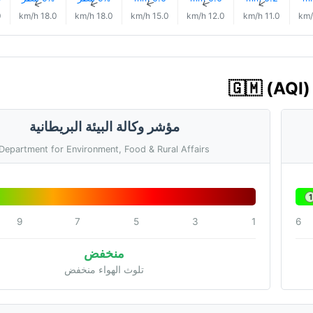
↑
↑
↑
↑
↑
h
18.0 km/h
18.0 km/h
15.0 km/h
12.0 km/h
11.0 km/h
مؤشر وكالة البيئة البريطانية
Department for Environment, Food & Rural Affairs
1
9
7
5
3
1
6
منخفض
تلوث الهواء منخفض