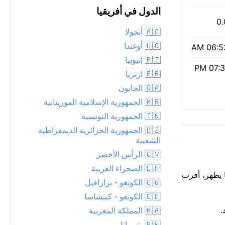
الدول في أفريقيا
0.
🇦🇴 أنجولا
🇺🇬 أوغندا
06:53 
🇪🇹 إثيوبيا
07:31 
🇪🇷 ارتريا
🇬🇦 الجابون
🇲🇷 الجمهورية الإسلامية الموريتانية
🇹🇳 الجمهورية التونسية
🇩🇿 الجمهورية الجزائرية الديمقراطية
الشعبية
🇨🇻 الرأس الأخضر
🇪🇭 الصحراء الغربية
ً مما يظهر، أقرب
🇨🇬 الكونغو - برازافيل
🇨🇩 الكونغو - كينشاسا
🇲🇦 المملكة المغربية
🇧🇼 بتسوانا