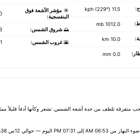
ح:
11.5 kph (229°)
☀️
مؤشر الأشعة فوق
0
البنفسجية:
ط:
1012.0 mb
🌅
شروق الشمس:
AM
ة:
10.0 km
🌇
غروب الشمس:
PM
طار:
0.0 mm
ة 27°م في Dippa Kunda، مع مشمس. سحب متفرقة تلطف من حدة أشعة الشمس. تشعر وكأنها أدفأ قليلا