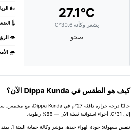
27.1°C
🌬️
الريا
🌡️
الضغ
يشعر وكأنه 30.6°C
صحو
👁️
الرؤي
🌧️
الأم
كيف هو الطقس في Dippa Kunda الآن؟
حاليًا درجة حرارة دافئ
إلى 31°C. أجواء استوائية ثقيلة الآن — 86% رطوبة.
تنفس بسهولة: جودة الهواء جيدة، مؤشر وكالة حماية البيئة 1. يمتد ضوء النهار من 06:53 AM إلى 07:31 PM اليوم — حوالي 12س 38د.