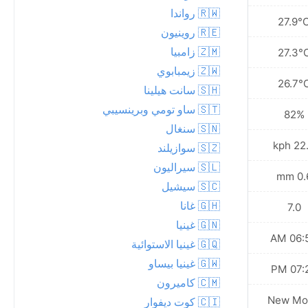
🇷🇼 رواندا
27.5°C
27.9°
🇷🇪 روينيون
🇿🇲 زامبيا
27.2°C
27.3°
🇿🇼 زيمبابوي
26.8°C
26.7°
🇸🇭 سانت هيلينا
🇸🇹 ساو تومي وبرينسيبي
83%
82%
🇸🇳 سنغال
26.3 kph
22.3 
🇸🇿 سوازيلند
🇸🇱 سيراليون
3.3 mm
0.6 
🇸🇨 سيشيل
🇬🇭 غانا
7.0
7.0
🇬🇳 غينيا
06:53 AM
06:53
🇬🇶 غينيا الاستوائية
🇬🇼 غينيا بيساو
07:28 PM
07:29
🇨🇲 كاميرون
Waxing
New Mo
🇨🇮 كوت ديفوار