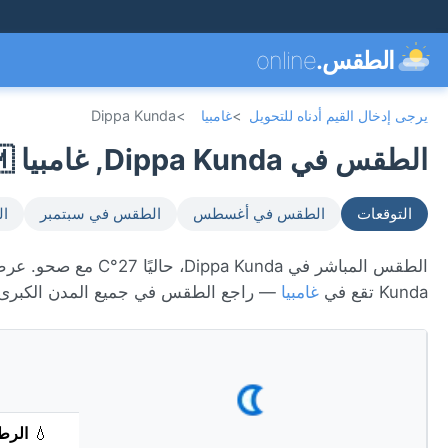
الطقس.
online
يرجى إدخال القيم أدناه للتحويل
>
غامبيا
>
Dippa Kunda
الطقس في Dippa Kunda, غامبيا 🇬🇲
التوقعات
الطقس في أغسطس
الطقس في سبتمبر
ال
Kunda تقع في
غامبيا
— راجع الطقس في جميع المدن الكبرى
💧
الرط