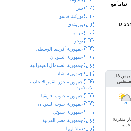
 يتماشى تماماً مع
🇧🇯 بنين
🇧🇫 بوركينا فاسو
🇧🇮 بوروندي
بير هذا الأسبوع — العظمى قرب 28°C، والصغرى حوالي 25°C. أعلى درجة حرارة اليوم تبقى أقل بكثير من الرقم القياسي لـDippa
🇹🇿 تنزانيا
🇹🇬 توجو
🇨🇫 جمهورية أفريقيا الوسطى
🇸🇩 جمهورية السودان
🇸🇴 جمهورية الصومال الفيدرالية
🇹🇩 جمهورية تشاد
الخميس 13.
الجمعة 14.
🇰🇲 جمهورية جزر القمر الاتحادية
غسطس
أغسطس
الإسلامية
🇿🇦 جمهورية جنوب افريقيا
🇸🇸 جمهورية جنوب السودان
🇩🇯 جمهورية جيبوتي
ر متفرقة
🇪🇬 جمهورية مصر العربية
أمطار متفرقة قريبة
قريبة
🇱🇾 دولة ليبيا