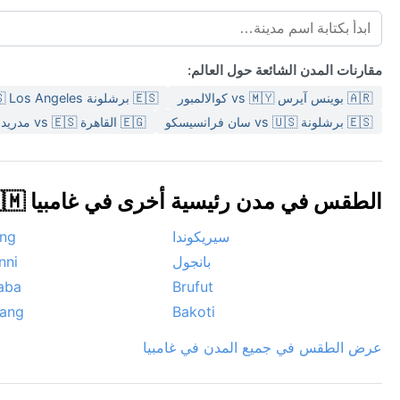
مقارنات المدن الشائعة حول العالم:
🇦🇷 بوينس آيرس vs 🇲🇾 كوالالمبور
🇪🇸 برشلونة vs 🇺🇸 Los Angeles
🇪🇸 برشلونة vs 🇺🇸 سان فرانسيسكو
🇪🇬 القاهرة vs 🇪🇸 مدريد
الطقس في مدن رئيسية أخرى في غامبيا 🇬🇲
سيريكوندا
ing
بانجول
nni
aba
Brufut
jang
Bakoti
عرض الطقس في جميع المدن في غامبيا