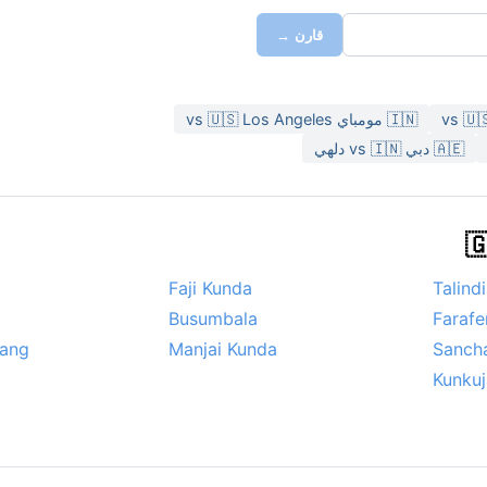
قارن →
🇮🇳 مومباي vs 🇺🇸 Los Angeles
🇦🇪 دبي vs 🇮🇳 دلهي
Faji Kunda
Talind
Busumbala
Farafe
ang
Manjai Kunda
Sanch
Kunku