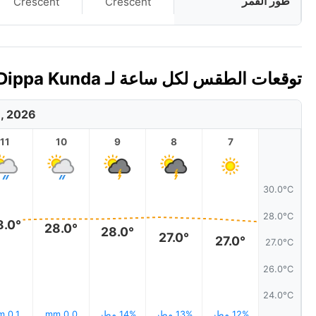
طور القمر
Crescent
Crescent
توقعات الطقس لكل ساعة لـ Dippa Kunda، غامبيا اليوم 🇬🇲
8, 2026
11
10
9
8
7
30.0°C
28.0°C
8.0°
28.0°
28.0°
27.0°
27.0°
27.0°C
26.0°C
24.0°C
12% مطر
13% مطر
14% مطر
0.0 mm
0.1 mm