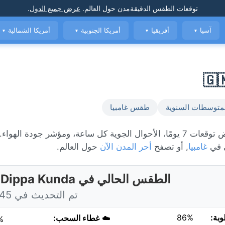
توقعات الطقس الدقيقة
مدن حول العالم
.
عرض جميع الدول
.
آسيا
أفريقيا
أمريكا الجنوبية
أمريكا الشمالية
▼
▼
▼
▼
متوسطات السنوية
طقس غامبيا
 في
غامبيا
, أو تصفح
أحر المدن الآن
حول العالم.
الطقس الحالي في Dippa Kunda، غامبيا
تم التحديث في 6:45 اليوم
وبة:
86%
☁️
غطاء السحب:
%