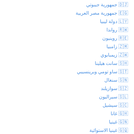
🇩🇯 جمهورية جيبوتي
🇪🇬 جمهورية مصر العربية
🇱🇾 دولة ليبيا
🇷🇼 رواندا
🇷🇪 روينيون
🇿🇲 زامبيا
🇿🇼 زيمبابوي
🇸🇭 سانت هيلينا
🇸🇹 ساو تومي وبرينسيبي
🇸🇳 سنغال
🇸🇿 سوازيلند
🇸🇱 سيراليون
🇸🇨 سيشيل
🇬🇭 غانا
🇬🇳 غينيا
🇬🇶 غينيا الاستوائية