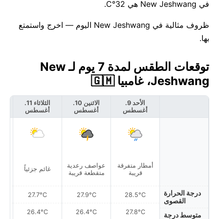
في New Jeshwang هي 32°C.
ظروف مثالية في New Jeshwang اليوم — اخرج واستمتع
بها.
توقعات الطقس لمدة 7 يوم لـ New
Jeshwang، غامبيا 🇬🇲
الأحد 9.
الاثنين 10.
الثلاثاء 11.
أغسطس
أغسطس
أغسطس
أ
أمطار متفرقة
عواصف رعدية
أمط
غائم جزئياً
قريبة
متقطعة قريبة
درجة الحرارة
27.7°C
27.9°C
28.5°C
القصوى
26.4°C
26.4°C
27.8°C
متوسط درجة