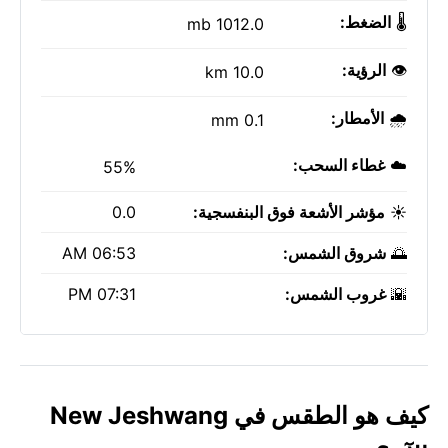
🌡️
الضغط:
1012.0 mb
👁️
الرؤية:
10.0 km
🌧️
الأمطار:
0.1 mm
☁️
غطاء السحب:
55%
☀️
مؤشر الأشعة فوق البنفسجية:
0.0
🌅
شروق الشمس:
06:53 AM
🌇
غروب الشمس:
07:31 PM
كيف هو الطقس في New Jeshwang