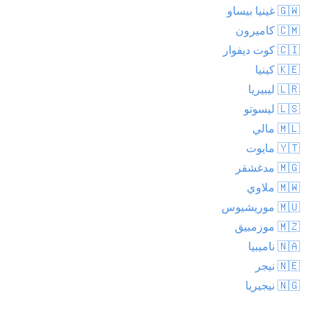
🇬🇼 غينيا بيساو
🇨🇲 كاميرون
🇨🇮 كوت ديفوار
🇰🇪 كينيا
🇱🇷 ليبيريا
🇱🇸 ليسوتو
🇲🇱 مالي
🇾🇹 مايوت
🇲🇬 مدغشقر
🇲🇼 ملاوي
🇲🇺 موريشيوس
🇲🇿 موزمبيق
🇳🇦 ناميبيا
🇳🇪 نيجر
🇳🇬 نيجيريا