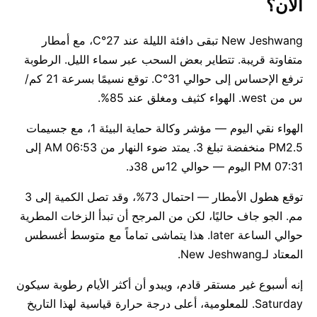
الآن؟
New Jeshwang تبقى دافئة الليلة عند 27°C، مع أمطار
متفاوتة قريبة. تتطاير بعض السحب عبر سماء الليل. الرطوبة
ترفع الإحساس إلى حوالي 31°C. توقع نسيمًا بسرعة 21 كم/
س من west. الهواء كثيف ومغلق عند 85%.
الهواء نقي اليوم — مؤشر وكالة حماية البيئة 1، مع جسيمات
PM2.5 منخفضة تبلغ 3. يمتد ضوء النهار من 06:53 AM إلى
07:31 PM اليوم — حوالي 12س 38د.
توقع هطول الأمطار — احتمال 73%، وقد تصل الكمية إلى 3
مم. الجو جاف حاليًا، لكن من المرجح أن تبدأ الزخات المطرية
حوالي الساعة later. هذا يتماشى تماماً مع متوسط أغسطس
المعتاد لـNew Jeshwang.
إنه أسبوع غير مستقر قادم، ويبدو أن أكثر الأيام رطوبة سيكون
Saturday. للمعلومية، أعلى درجة حرارة قياسية لهذا التاريخ