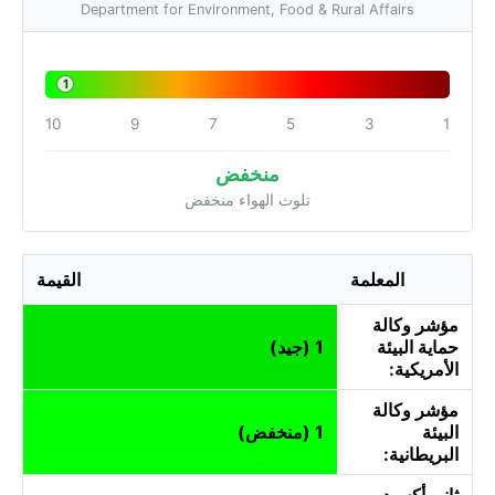
Department for Environment, Food & Rural Affairs
1
10
9
7
5
3
1
منخفض
تلوث الهواء منخفض
المعلمة
القيمة
مؤشر وكالة
حماية البيئة
1 (جيد)
الأمريكية:
مؤشر وكالة
البيئة
1 (منخفض)
البريطانية:
ثاني أكسيد