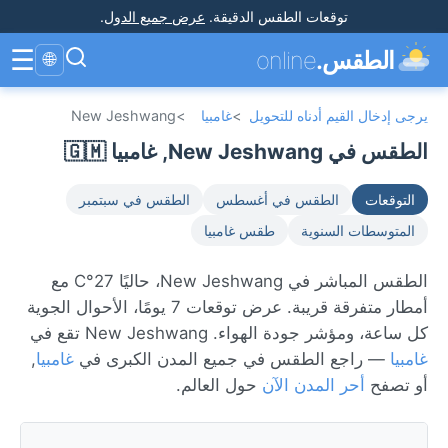
توقعات الطقس الدقيقة
.
عرض جميع الدول
.
☰
الطقس.
online
🌐
يرجى إدخال القيم أدناه للتحويل
>
غامبيا
>
New Jeshwang
الطقس في New Jeshwang, غامبيا 🇬🇲
التوقعات
الطقس في أغسطس
الطقس في سبتمبر
المتوسطات السنوية
طقس غامبيا
الطقس المباشر في New Jeshwang، حاليًا 27°C مع
أمطار متفرقة قريبة. عرض توقعات 7 يومًا، الأحوال الجوية
كل ساعة، ومؤشر جودة الهواء. New Jeshwang تقع في
غامبيا
— راجع الطقس في جميع المدن الكبرى في
غامبيا
,
أو تصفح
أحر المدن الآن
حول العالم.