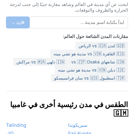
ابحث عن أي مدينة في العالم وشاهد مقارنة جنبًا إلى جنب لدرجة
الحرارة والظروف والتوقعات.
قارن →
مقارنات المدن الشائعة حول العالم:
🇬🇧 لندن vs 🇸🇦 الرياض
🇪🇬 القاهرة vs 🇻🇳 مدينة هو تشي مينه
🇨🇳 شانغهاي vs 🇯🇵 Osaka
🇮🇳 دلهي vs 🇲🇦 مراكش
🇮🇪 دبلن vs 🇻🇳 مدينة هو تشي مينه
🇹🇷 اسطنبول vs 🇺🇸 سان فرانسيسكو
الطقس في مدن رئيسية أخرى في غامبيا
🇬🇲
سيريكوندا
Talinding
Faji Kunda
باكاو