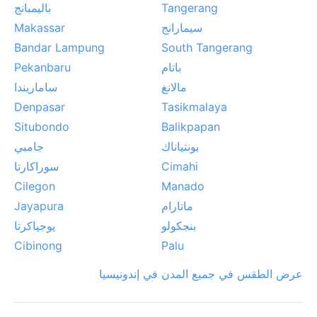
Tangerang
باليمبانج
سيمارانج
Makassar
Bandar Lampung
South Tangerang
باتام
Pekanbaru
مالانغ
ساماريندا
Denpasar
Tasikmalaya
Situbondo
Balikpapan
بونتياناك
جامبي
Cimahi
سوراكارتا
Cilegon
Manado
ماتارام
Jayapura
بنجكولو
يوجياكرتا
Cibinong
Palu
عرض الطقس في جميع المدن في إندونيسيا