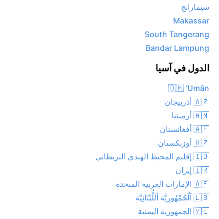
سيمارانج
Makassar
South Tangerang
Bandar Lampung
الدول في آسيا
🇴🇲 ‘Umān
🇦🇿 أذربيجان
🇦🇲 أرمينيا
🇦🇫 أفغانستان
🇺🇿 أوزبكستان
🇮🇴 إقليم المحيط الهندي البريطاني
🇮🇷 إيران
🇦🇪 الإمارات العربية المتحدة
🇱🇧 اَلْجُمْهُورِيَّة اَللُّبْنَانِيَّة
🇾🇪 الجمهورية اليمنية