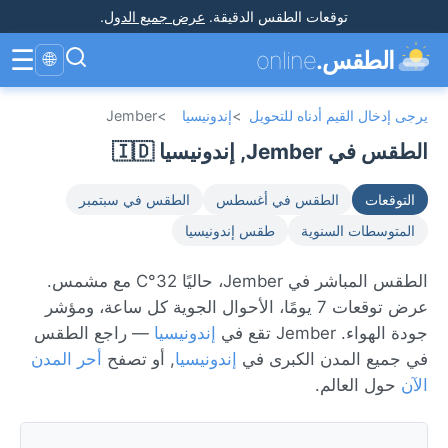
توقعات الطقس الدقيقة
.
عرض جميع الدول
.
☰
الطقس.
online
🌐
يرجى إدخال القيم أدناه للتحويل
>
إندونيسيا
>
Jember
الطقس في Jember, إندونيسيا 🇮🇩
التوقعات
الطقس في أغسطس
الطقس في سبتمبر
المتوسطات السنوية
طقس إندونيسيا
الطقس المباشر في Jember، حاليًا 32°C مع مشمس.
عرض توقعات 7 يومًا، الأحوال الجوية كل ساعة، ومؤشر
جودة الهواء. Jember تقع في
إندونيسيا
— راجع الطقس
في جميع المدن الكبرى في
إندونيسيا
, أو تصفح
أحر المدن
الآن
حول العالم.