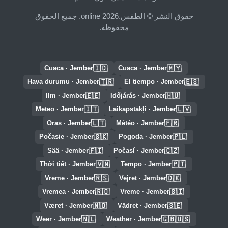
حقوق النشر © الطقس.online 2026. جميع الحقوق
محفوظة.
🇮🇩
🇲🇾
Cuaca · Jember
Cuaca · Jember
🇹🇷
🇪🇸
Hava durumu · Jember
El tiempo · Jember
🇪🇪
🇭🇺
Ilm · Jember
Időjárás · Jember
🇮🇹
🇱🇻
Meteo · Jember
Laikapstākļi · Jember
🇱🇹
🇫🇷
Oras · Jember
Météo · Jember
🇸🇰
🇵🇱
Počasie · Jember
Pogoda · Jember
🇫🇮
🇨🇿
Sää · Jember
Počasí · Jember
🇻🇳
🇵🇹
Thời tiết · Jember
Tempo · Jember
🇷🇸
🇩🇰
Vreme · Jember
Vejret · Jember
🇷🇴
🇸🇮
Vremea · Jember
Vreme · Jember
🇳🇴
🇸🇪
Været · Jember
Vädret · Jember
🇳🇱
🇬🇧🇺🇸
Weer · Jember
Weather · Jember