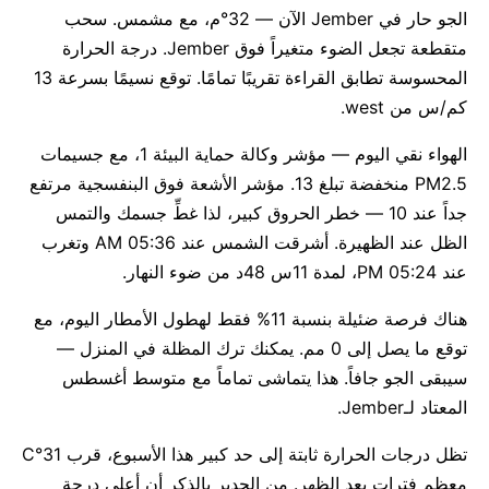
الجو حار في Jember الآن — 32°م، مع مشمس. سحب
متقطعة تجعل الضوء متغيراً فوق Jember. درجة الحرارة
المحسوسة تطابق القراءة تقريبًا تمامًا. توقع نسيمًا بسرعة 13
كم/س من west.
الهواء نقي اليوم — مؤشر وكالة حماية البيئة 1، مع جسيمات
PM2.5 منخفضة تبلغ 13. مؤشر الأشعة فوق البنفسجية مرتفع
جداً عند 10 — خطر الحروق كبير، لذا غطِّ جسمك والتمس
الظل عند الظهيرة. أشرقت الشمس عند 05:36 AM وتغرب
عند 05:24 PM، لمدة 11س 48د من ضوء النهار.
هناك فرصة ضئيلة بنسبة 11% فقط لهطول الأمطار اليوم، مع
توقع ما يصل إلى 0 مم. يمكنك ترك المظلة في المنزل —
سيبقى الجو جافاً. هذا يتماشى تماماً مع متوسط أغسطس
المعتاد لـJember.
تظل درجات الحرارة ثابتة إلى حد كبير هذا الأسبوع، قرب 31°C
معظم فترات بعد الظهر. من الجدير بالذكر أن أعلى درجة