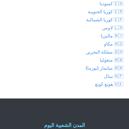
🇰🇭 كمبوديا
🇰🇷 كوريا الجنوبية
🇰🇵 كوريا الشمالية
🇱🇦 لاوس
🇲🇾 ماليزيا
🇲🇴 مكاو
🇧🇭 مملكة البحرين
🇲🇳 منغوليا
🇲🇲 ميانمار (بورما)
🇳🇵 نيبال
🇭🇰 هونغ كونغ
المدن الشعبية اليوم