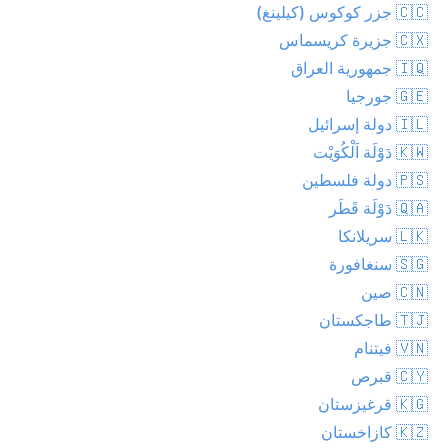
🇨🇨 جزر كوكوس (كيلينغ)
🇨🇽 جزيرة كريسماس
🇮🇶 جمهورية العراق
🇬🇪 جورجيا
🇮🇱 دولة إسرائيل
🇰🇼 دَوْلَة اَلْكُوَيْت
🇵🇸 دولة فلسطين
🇶🇦 دَوْلَة قَطَر
🇱🇰 سريلانكا
🇸🇬 سنغافورة
🇨🇳 صين
🇹🇯 طاجكستان
🇻🇳 فيتنام
🇨🇾 قبرص
🇰🇬 قرغيزستان
🇰🇿 كازاخستان