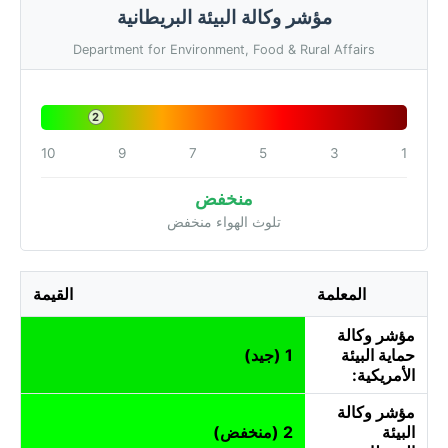
مؤشر وكالة البيئة البريطانية
Department for Environment, Food & Rural Affairs
2
10
9
7
5
3
1
منخفض
تلوث الهواء منخفض
المعلمة
القيمة
مؤشر وكالة
حماية البيئة
1 (جيد)
الأمريكية:
مؤشر وكالة
البيئة
2 (منخفض)