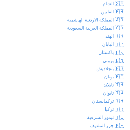
🇸🇾 الشام
🇵🇭 الفلبين
🇯🇴 المملكة الاردنية الهاشمية
🇸🇦 المملكة العربية السعودية
🇮🇳 الهند
🇯🇵 اليابان
🇵🇰 باكستان
🇧🇳 بروني
🇧🇩 بنجلاديش
🇧🇹 بوتان
🇹🇭 تايلاند
🇹🇼 تايوان
🇹🇲 تركمانستان
🇹🇷 تركيا
🇹🇱 تيمور الشرقية
🇲🇻 جزر الملديف